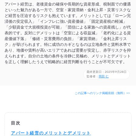
アパート経営は、老後資金の確保や長期的な資産形成、税制面での優遇
といった魅力がある一方で、空室・家賃滞納・金利上昇・災害リスクな
ど経営を圧迫するリスクも抱えています。メリットとしては「ローン完
済後の安定収入」「インフレに強い資産価値」「固定資産税の軽減」
「少額資金で大規模投資が可能」「団信による家族への資産残し」が代
表的です。反対にデメリットは「空室による収益減」「老朽化による資
産価値下落」「修繕・災害費用の負担」「家賃滞納」「金利上昇リス
ク」が挙げられます。特に成功のカギとなるのは立地条件と賃料水準で
あり、地価や賃料が高いエリアであれば需要が安定し、赤字リスクを抑
えられます。自分の土地の条件を冷静に見極め、メリットとデメリット
を正しく理解したうえで戦略的に経営判断を行うことが不可欠です。
最終更新日：2025年9月28日
監修者：
岡田 仁
この記事へのリンク掲載依頼（無料）>>
目次
アパート経営のメリットとデメリット