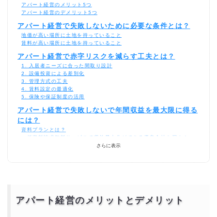
アパート経営のメリット5つ
アパート経営のデメリット5つ
アパート経営で失敗しないために必要な条件とは？
地価が高い場所に土地を持っていること
賃料が高い場所に土地を持っていること
アパート経営で赤字リスクを減らす工夫とは？
1. 入居者ニーズに合った間取り設計
2. 設備投資による差別化
3. 管理方式の工夫
4. 賃料設定の最適化
5. 保険や保証制度の活用
アパート経営で失敗しないで年間収益を最大限に得る
には？
資料プランとは？
一括資料請求無料サービスで収益最大化ができる優良会社を探す！
さらに表示
アパート経営のメリットとデメリット