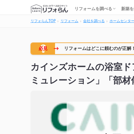
基礎知識・費用を調べる
リフォーム会社を調べる
リフォームローンを調べる
保険・補助金を調べる
基礎
建築
家の
土地
住宅
リフォームを調べる
新築を
リフォらんTOP
リフォーム
会社を調べる
ホームセンタ
基礎知識・費用を調べる
リフォーム会社を調べる
リフォームローンを調べる
保険・補助金を調べる
基礎
建築
家の
土地
住宅
→
必見
リフォームはどこに頼むのが正解
カインズホームの浴室ド
ミュレーション」「部材