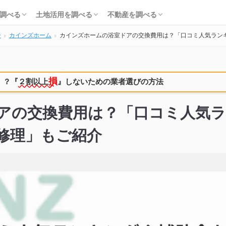
知識・費用を調べる
会社・工務店を調べる
解体を調べる
購入を調べる
ローンを調べる
基礎知識を調べる
土地活用会社を調べる
利回り・初期費用を調べる
不動産売却を調べる
不動産購入を調べる
不動産投資を調べる
調べる
土地活用を調べる
不動産を調べる
ー
カインズホーム
カインズホームの浴室ドアの交換費用は？「口コミ人気ラン
知識・費用を調べる
会社・工務店を調べる
解体を調べる
購入を調べる
ローンを調べる
基礎知識を調べる
土地活用会社を調べる
利回り・初期費用を調べる
不動産売却を調べる
不動産購入を調べる
不動産投資を調べる
損
！？
『
２割以上
』しないための業者選びの方法
アの交換費用は？「口コミ人気
修理」もご紹介