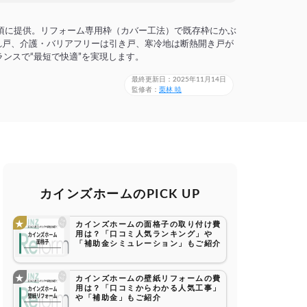
頃に提供。リフォーム専用枠（カバー工法）で既存枠にかぶ
折れ戸、介護・バリアフリーは引き戸、寒冷地は断熱開き戸が
ンスで“最短で快適”を実現します。
最終更新日：2025年11月14日
監修者：
栗林 暁
カインズホームのPICK UP
カインズホームの面格子の取り付け費
用は？「口コミ人気ランキング」や
「補助金シミュレーション」もご紹介
カインズホームの壁紙リフォームの費
用は？「口コミからわかる人気工事」
や「補助金」もご紹介