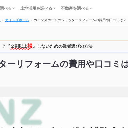
知識・費用を調べる
会社・工務店を調べる
解体を調べる
購入を調べる
ローンを調べる
基礎知識を調べる
土地活用会社を調べる
利回り・初期費用を調べる
不動産売却を調べる
不動産購入を調べる
不動産投資を調べる
調べる
土地活用を調べる
不動産を調べる
ー
カインズホーム
カインズホームのシャッターリフォームの費用や口コミは？
知識・費用を調べる
会社・工務店を調べる
解体を調べる
購入を調べる
ローンを調べる
基礎知識を調べる
土地活用会社を調べる
利回り・初期費用を調べる
不動産売却を調べる
不動産購入を調べる
不動産投資を調べる
損
！？
『
２割以上
』しないための業者選びの方法
ターリフォームの費用や口コミ