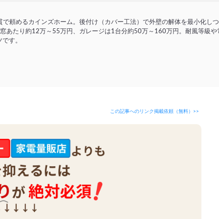
貫で頼めるカインズホーム。後付け（カバー工法）で外壁の解体を最小化しつ
窓あたり約12万～55万円、ガレージは1台分約50万～160万円。耐風等級
ツです。
この記事へのリンク掲載依頼（無料）>>