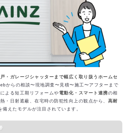
雨戸・ガレージシャッターまで幅広く取り扱うホームセ
ebからの相談〜現地調査〜見積〜施工〜アフターまで
）
による短工期リフォームや
電動化・スマート連携
の相
断熱・日射遮蔽、在宅時の防犯性向上の観点から、
高耐
を備えたモデルが注目されています。
帯