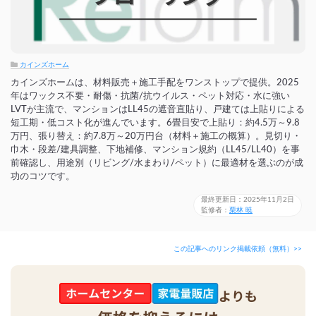
カインズホーム
カインズホームは、材料販売＋施工手配をワンストップで提供。2025
年はワックス不要・耐傷・抗菌/抗ウイルス・ペット対応・水に強い
LVTが主流で、マンションはLL45の遮音直貼り、戸建ては上貼りによる
短工期・低コスト化が進んでいます。6畳目安で上貼り：約4.5万～9.8
万円、張り替え：約7.8万～20万円台（材料＋施工の概算）。見切り・
巾木・段差/建具調整、下地補修、マンション規約（LL45/LL40）を事
前確認し、用途別（リビング/水まわり/ペット）に最適材を選ぶのが成
功のコツです。
最終更新日：2025年11月2日
監修者：
栗林 暁
この記事へのリンク掲載依頼（無料）>>