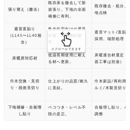
既存床を撤去して新
既存撤去・処分、
張り替え（撤去）
規張り。下地の全面
地点検
補修に有利。
遮音直貼り
集合住宅向けの遮音
遮音マット/直貼
（LL45〜LL40相
仕様。管理規約順
採用、端部処理
当）
守。
スクロールできます
低温長期使用に耐え
床暖適合材選定（
床暖房対応材
る材へ更新。
器工事は別途）
巾木交換・見切
仕上がりの品質/耐久
巾木新設/再利用
り・段差見切り
に直結。
ルミ/木製見切り
下地補修・合板増
ベコつき・レベル不
合板増し貼り、パ
し貼り
陸の是正。
調整