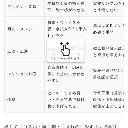
木目や石目の柄が豊
実物サンプルをも
デザイン・質感
富、統一感が出せる
と比較したい
耐傷・ワックス不
無垢は定期メンテ
耐久・メンテ
要・水拭きOKで手入
必要で手間
れがラク
上貼りで
1日施工
が
撤去張り替えは工
工法・工期
可能、養生も丁寧
と費用が増えやす
スクロールできます
遮音直貼り（LL45
等級や製品指定は
マンション対応
等）で規約に合わせ
前確認が必須
やすい
セール・まとめ買
付帯工事（見切り
価格
い・会員特典で材料
巾木・下地補修）
費が下げられる
総額が上がること
総じて
「コスパ・短工期・手入れのしやすさ」
で高評