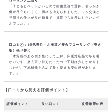
ローリング上貼り
「子どもとペットがいるので耐傷重視で選択。引っかき
傷が目立ちにくく、価格も抑えられました。巾木交換と
見切りの仕上がりが綺麗で、賃貸でも参考にしたいレベ
ルでした。」
口コミ④：60代男性・北海道／複合フローリング（突き
板）張り替え
「木質感のある突き板にして正解。床暖対応品で冬も暖
かいです。撤去張り替えだったので工期は少しかかりま
したが、下地補修を含めて長く使える安心感がありま
す。」
【口コミから見える評価ポイント】
評価ポイント
良い口コミ
改善希望の声