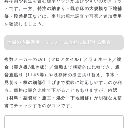
具移動や養生を含む標準パックが選びやすいのがメリッ
トです。一方、
特注の納まり・既存床の大規模な下地補
修・段差是正
などは、事前の現地調査で可否と追加費用
を確認しましょう。
地域の内装業者・リフォーム会社に依頼する場合
複数メーカーの
LVT（フロアタイル）／ラミネート／複
合（突き板/挽き板）／無垢
まで横断的に比較でき、
遮
音直貼り（LL45等）
や既存床の撤去張り替え、
巾木・
見切り・框の細部仕上げ
まで柔軟に対応しやすいのが利
点。価格は競合比較で下がることもありますが、
内訳
（材料・副資材・施工・処分・下地補修）
が明確な見積
書でチェックするのがコツです。