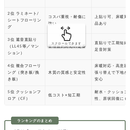
2位 ラミネート/
コスパ重視・耐傷に
上貼り可、床暖対
シートフローリン
強い
品あり
グ
3位 遮音直貼り
直貼りで工期短縮
スクロールできます
（LL45等／マン
管理規約対応の定番
足音対策
ション）
4位 複合フローリ
床暖対応・高意匠
ング（突き板/挽
木質の質感と安定性
張り替えで下地か
き板）
安心
5位 クッションフ
耐水・クッション
低コスト×短工期
ロア（CF）
性、原状回復にも