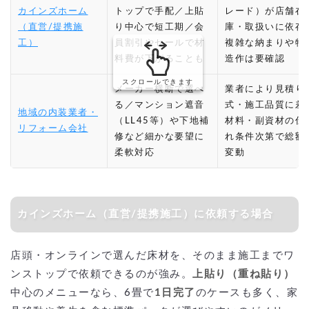
カインズホーム
トップで手配／上貼
レード）が店舗在
（直営/提携施
り中心で短工期／会
庫・取扱いに依存
工）
員割引やセールで材
複雑な納まりや特
料費が下がることも
造作は要確認
スクロールできます
メーカー横断で選べ
業者により見積り
る／マンション遮音
式・施工品質に差
地域の内装業者・
（LL45等）や下地補
材料・副資材の仕
リフォーム会社
修など細かな要望に
れ条件次第で総額
柔軟対応
変動
カインズホーム（直営/提携施工）に依頼する場合
店頭・オンラインで選んだ床材を、そのまま施工までワ
ンストップで依頼できるのが強み。
上貼り（重ね貼り）
中心のメニューなら、6畳で
1日完了
のケースも多く、家