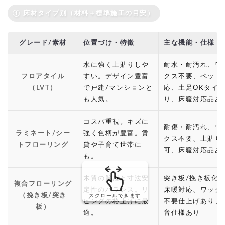
① 床材タイプ別（材料＋標準施工の目安）
グレード/素材
位置づけ・特徴
主な機能・仕様
水に強く上貼りしや
耐水・耐汚れ、ワ
フロアタイル
すい。デザイン豊富
クス不要、ペット
（LVT）
で戸建/マンションと
応、土足OKタイ
も人気。
り、床暖対応品あ
コスパ重視。キズに
耐傷・耐汚れ、ワ
ラミネート/シー
強く色柄が豊富。賃
クス不要、上貼り
トフローリング
貸や子育て世帯に
可、床暖対応品あ
も。
木質の質感と寸法安
突き板/挽き板化
複合フローリング
定性のバランス。リ
床暖対応、ワック
（挽き板/突き
スクロールできます
ビングの格上げに最
不要仕上げあり、
板）
適。
音仕様あり