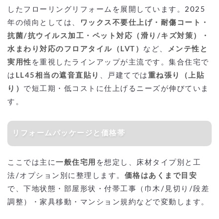
したフローリングリフォームを展開しています。2025
年の傾向としては、
ワックス不要仕上げ・耐傷コート・
抗菌/抗ウイルス加工・ペット対応（滑り/キズ対策）・
水まわり対応のフロアタイル（LVT）
など、
メンテ性と
実用性
を重視したラインアップが主流です。集合住宅で
は
LL45相当の遮音直貼り
、戸建てでは
重ね張り（上貼
り）
で短工期・低コストに仕上げるニーズが伸びていま
す。
リフォームパッケージと価格帯
ここでは主に
一般住宅用
を想定し、床材タイプ別と工
法/オプション別に整理します。
価格はあくまで目安
で、下地状態・部屋形状・付帯工事（巾木/見切り/段差
調整）・家具移動・マンション規約などで変動します。