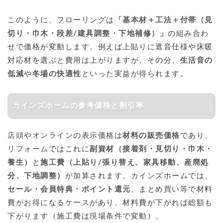
このように、フローリングは
「基本材＋工法＋付帯（見
切り・巾木・段差/建具調整・下地補修）」
の組み合わ
せで価格が変動します。例えば上貼りに遮音仕様や床暖
対応材を選ぶと費用は上がりますが、その分、
生活音の
低減
や
冬場の快適性
といった実益が得られます。
カインズホームの参考価格と割引率
店頭やオンラインの表示価格は
材料の販売価格
であり、
リフォームではこれに
副資材（接着剤・見切り・巾木・
養生）
と
施工費（上貼り/張り替え、家具移動、産廃処
分、下地調整）
が加算されます。カインズホームでは、
セール・会員特典・ポイント還元
、まとめ買い等で材料
費がお得になるケースがあり、材料費が下がれば総額も
下がります（施工費は現場条件で変動）。