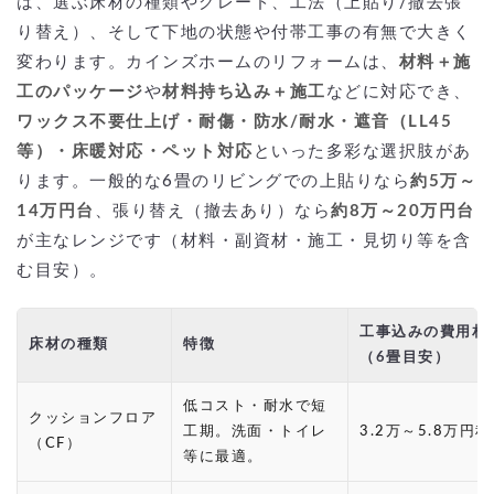
は、選ぶ床材の種類やグレード、工法（上貼り/撤去張
り替え）、そして下地の状態や付帯工事の有無で大きく
変わります。カインズホームのリフォームは、
材料＋施
工のパッケージ
や
材料持ち込み＋施工
などに対応でき、
ワックス不要仕上げ・耐傷・防水/耐水・遮音（LL45
等）・床暖対応・ペット対応
といった多彩な選択肢があ
ります。一般的な6畳のリビングでの上貼りなら
約5万～
14万円台
、張り替え（撤去あり）なら
約8万～20万円台
が主なレンジです（材料・副資材・施工・見切り等を含
む目安）。
工事込みの費用相
床材の種類
特徴
（6畳目安）
低コスト・耐水で短
クッションフロア
工期。洗面・トイレ
3.2万～5.8万円
（CF）
等に最適。