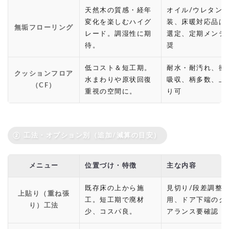
天然木の質感・経年
オイル/ウレタン
変化を楽しむハイグ
装、床暖対応品は
無垢フローリング
レード。調湿性に期
選定、定期メンテ
待。
奨
低コスト＆短工期。
耐水・耐汚れ、衝
クッションフロア
水まわりや原状回復
吸収、柄多数、上
（CF）
重視の空間に。
り可
② 工法・オプション別（追加/減算の目安）
メニュー
位置づけ・特徴
主な内容
既存床の上から施
見切り/段差調整
上貼り（重ね張
工。短工期で廃材
用、ドア下端のク
り）工法
少、コスパ良。
アランス要確認