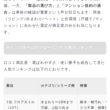
価。一方、
「製品の選び方」
と
「マンション規約の適
合」
は事前の確認が重要という声が目立ちます。用途
（リビング/水まわり/ペット）と住環境（戸建て/マン
ション）に合わせた選定が満足度の分かれ目になりま
す。
カインズホームのフローリング 人気ランキング
口コミ満足度・選ばれやすさ・使い勝手を総合して見た
人気ランキングは以下のとおりです。
順位
カテゴリ/シリーズ例
特徴
1位 フロアタイル
水まわり〜LDKまで
耐水・耐汚れ・ワ
（LVT）
万能、上貼り向き
クス不要・柄豊富