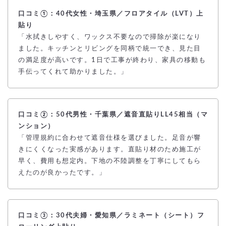
口コミ①：40代女性・埼玉県／フロアタイル（LVT）上
貼り
「水拭きしやすく、ワックス不要なので掃除が楽になり
ました。キッチンとリビングを同柄で統一でき、見た目
の満足度が高いです。1日で工事が終わり、家具の移動も
手伝ってくれて助かりました。」
口コミ②：50代男性・千葉県／遮音直貼りLL45相当（マ
ンション）
「管理規約に合わせて遮音仕様を選びました。足音が響
きにくくなった実感があります。直貼り材のため施工が
早く、費用も想定内。下地の不陸調整を丁寧にしてもら
えたのが良かったです。」
口コミ③：30代夫婦・愛知県／ラミネート（シート）フ