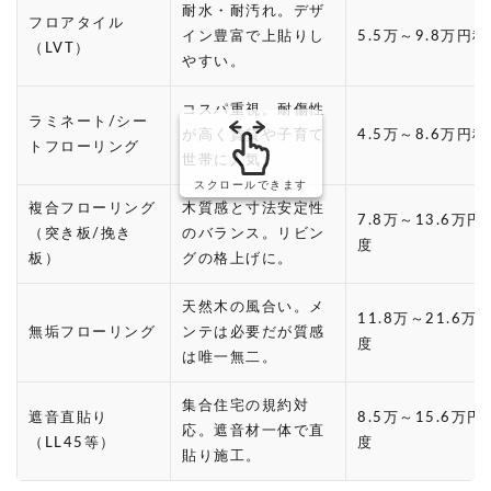
耐水・耐汚れ。デザ
フロアタイル
イン豊富で上貼りし
5.5万～9.8万円
（LVT）
やすい。
コスパ重視。耐傷性
ラミネート/シー
が高く賃貸や子育て
4.5万～8.6万円
トフローリング
世帯に人気。
スクロールできます
複合フローリング
木質感と寸法安定性
7.8万～13.6万円
（突き板/挽き
のバランス。リビン
度
板）
グの格上げに。
天然木の風合い。メ
11.8万～21.6万
無垢フローリング
ンテは必要だが質感
度
は唯一無二。
集合住宅の規約対
遮音直貼り
8.5万～15.6万円
応。遮音材一体で直
（LL45等）
度
貼り施工。