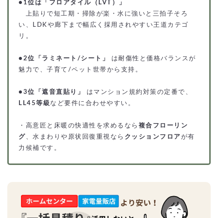
●
1位は「フロアタイル（LVT）」
上貼りで短工期・掃除が楽・水に強いと三拍子そろ
い、LDKや廊下まで幅広く採用されやすい王道カテゴ
リ。
●
2位「ラミネート/シート」
は耐傷性と価格バランスが
魅力で、子育て/ペット世帯から支持。
●
3位「遮音直貼り」
はマンション規約対策の定番で、
LL45等級
など要件に合わせやすい。
・高意匠と床暖の快適性を求めるなら
複合フローリン
グ
、水まわりや原状回復重視なら
クッションフロア
が有
力候補です。