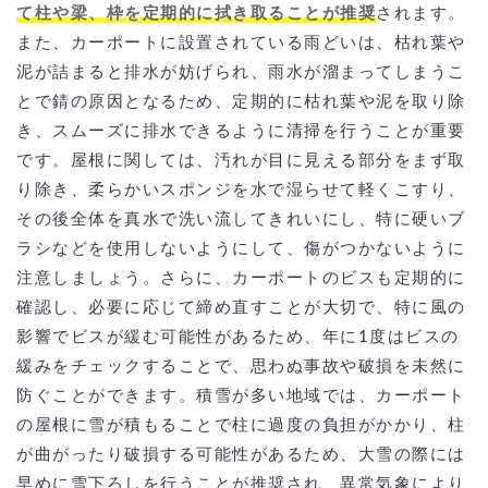
て柱や梁、枠を定期的に拭き取ることが推奨
されます。
また、カーポートに設置されている雨どいは、枯れ葉や
泥が詰まると排水が妨げられ、雨水が溜まってしまうこ
とで錆の原因となるため、定期的に枯れ葉や泥を取り除
き、スムーズに排水できるように清掃を行うことが重要
です。屋根に関しては、汚れが目に見える部分をまず取
り除き、柔らかいスポンジを水で湿らせて軽くこすり、
その後全体を真水で洗い流してきれいにし、特に硬いブ
ラシなどを使用しないようにして、傷がつかないように
注意しましょう。さらに、カーポートのビスも定期的に
確認し、必要に応じて締め直すことが大切で、特に風の
影響でビスが緩む可能性があるため、年に1度はビスの
緩みをチェックすることで、思わぬ事故や破損を未然に
防ぐことができます。積雪が多い地域では、カーポート
の屋根に雪が積もることで柱に過度の負担がかかり、柱
が曲がったり破損する可能性があるため、大雪の際には
早めに雪下ろしを行うことが推奨され、異常気象により