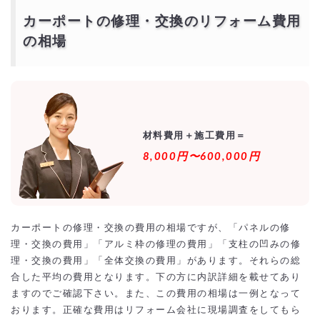
DIYで行うカーポート修理の費用の目安
カーポートの修理・交換のリフォーム費用
DIYでのカーポート修理の流れ
カーポートの修理の業者の選ぶポイントは？
の相場
特化した専門業者
実績が豊富
アフターサービス
瑕疵保険加入会社
カーポートの修理・交換を激安・格安でするには？
相見積もりとは？
一括見積もり無料サービスで安くカーポートの修理・交換をできる優良
材料費用＋施工費用＝
業者を探す！
より安価で依頼するには？
8,000円〜600,000円
カーポートの修理・交換の費用の相場ですが、「パネルの修
理・交換の費用」「アルミ枠の修理の費用」「支柱の凹みの修
理・交換の費用」「全体交換の費用」があります。それらの総
合した平均の費用となります。下の方に内訳詳細を載せてあり
ますのでご確認下さい。また、この費用の相場は一例となって
おります。正確な費用はリフォーム会社に現場調査をしてもら