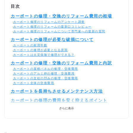
目次
カーポートの修理・交換のリフォーム費用の相場
カーポート修理のリフォームのアンケート調査
カーポート修理のリフォームの最新口コミレビュー
カーポート修理のリフォームについて専門家への最新の質問
カーポートの修理が必要な破損について
カーポートの耐用年数
カーポートの修理が必要となる原因
カーポートは火災保険で修理ができる？
カーポートの修理・交換のリフォーム費用と内訳
カーポートの屋根パネルの修理・交換費用
カーポートのアルミ枠の修理・交換費用
カーポートの支柱の凹みの修理・交換費用
カーポート全体の交換費用
カーポートを長持ちさせるメンテナンス方法
カーポートの修理の費用を安く抑えるポイント
修理材料のみを購入
さらに表示
自社施工業者
DIYをする
DIYでカーポートの屋根パネルの修理なら可能？費用
目安は？