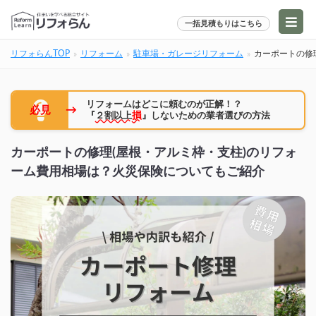
一括見積もりはこちら
リフォらんTOP
リフォーム
駐車場・ガレージリフォーム
カーポートの修
リフォームはどこに頼むのが正解！？
→
必見
『
２割以上
損
』しないための業者選びの方法
カーポートの修理(屋根・アルミ枠・支柱)のリフォ
ーム費用相場は？火災保険についてもご紹介