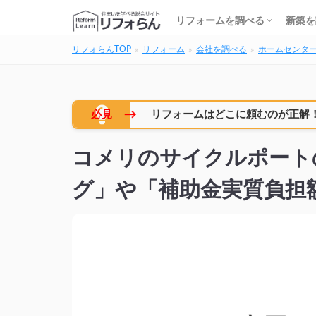
基礎知識・費用を調べる
リフォーム会社を調べる
リフォームローンを調べる
保険・補助金を調べる
基礎
建築
家の
土地
住宅
リフォームを調べる
新築を
リフォらんTOP
リフォーム
会社を調べる
ホームセンタ
基礎知識・費用を調べる
リフォーム会社を調べる
リフォームローンを調べる
保険・補助金を調べる
基礎
建築
家の
土地
住宅
→
必見
リフォームはどこに頼むのが正解
コメリのサイクルポート
グ」や「補助金実質負担