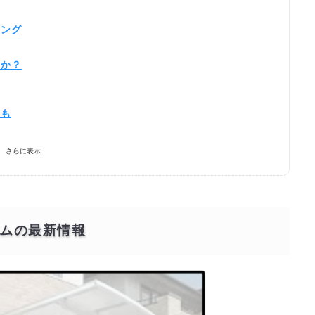
キング
きか？
合も
さらに表示
価で依頼するには？
ムの最新情報