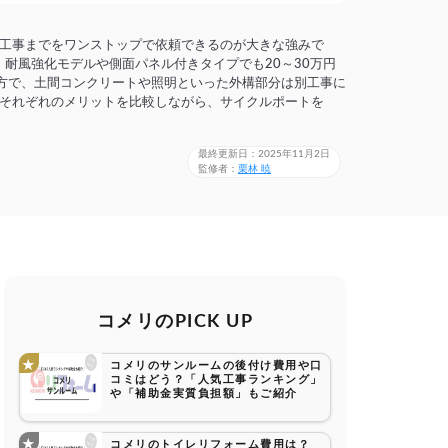
工事までをワンストップで依頼できるのが大きな強みで
耐風強化モデルや側面パネル付きタイプでも20～30万円
一方で、土間コンクリートや照明といった外構部分は別工事に
それぞれのメリットを比較しながら、サイクルポートを
最終更新日：2025年11月2日
監修者：
栗林 暁
コメリのPICK UP
コメリのサンルームの後付け費用や口
コミはどう？「人気工事ランキング」
や「補助金実質負担額」もご紹介
コメリのトイレリフォーム費用は？