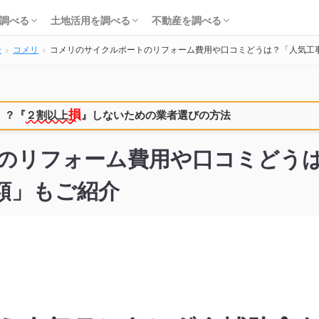
知識・費用を調べる
会社・工務店を調べる
解体を調べる
購入を調べる
ローンを調べる
基礎知識を調べる
土地活用会社を調べる
利回り・初期費用を調べる
不動産売却を調べる
不動産購入を調べる
不動産投資を調べる
調べる
土地活用を調べる
不動産を調べる
ー
コメリ
コメリのサイクルポートのリフォーム費用や口コミどうは？「人気工
知識・費用を調べる
会社・工務店を調べる
解体を調べる
購入を調べる
ローンを調べる
基礎知識を調べる
土地活用会社を調べる
利回り・初期費用を調べる
不動産売却を調べる
不動産購入を調べる
不動産投資を調べる
損
！？
『
２割以上
』しないための業者選びの方法
のリフォーム費用や口コミどう
額」もご紹介