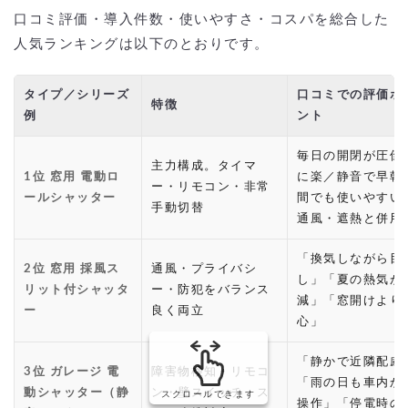
口コミ評価・導入件数・使いやすさ・コスパを総合した
人気ランキングは以下のとおりです。
タイプ／シリーズ
口コミでの評価ポ
特徴
例
ント
毎日の開閉が圧倒
主力構成。タイマ
1位 窓用 電動ロ
に楽／静音で早朝
ー・リモコン・非常
ールシャッター
間でも使いやすい
手動切替
通風・遮熱と併用
「換気しながら目
2位 窓用 採風ス
通風・プライバシ
し」「夏の熱気が
リット付シャッタ
ー・防犯をバランス
減」「窓開けより
ー
良く両立
心」
「静かで近隣配慮
3位 ガレージ 電
障害物検知・リモコ
「雨の日も車内か
動シャッター（静
ン・壁スイッチ・ス
スクロールできます
操作」「停電時の