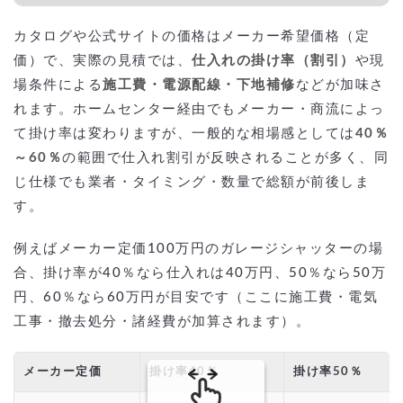
カタログや公式サイトの価格はメーカー希望価格（定
価）で、実際の見積では、
仕入れの掛け率（割引）
や現
場条件による
施工費・電源配線・下地補修
などが加味さ
れます。ホームセンター経由でもメーカー・商流によっ
て掛け率は変わりますが、一般的な相場感としては
40％
～60％
の範囲で仕入れ割引が反映されることが多く、同
じ仕様でも業者・タイミング・数量で総額が前後しま
す。
例えばメーカー定価100万円のガレージシャッターの場
合、掛け率が40％なら仕入れは40万円、50％なら50万
円、60％なら60万円が目安です（ここに施工費・電気
工事・撤去処分・諸経費が加算されます）。
メーカー定価
掛け率40％
掛け率50％