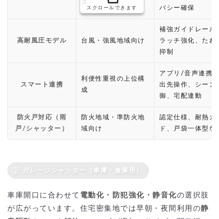
ス
バシー確保
スクロールできます
補強ガイドレール
高耐風圧モデル
台風・強風地域向け
ラッチ強化、たわ
抑制
アプリ/音声連携
利便性重視の上位構
スマート連携
出先操作、シーン
成
御、宅配連動
防火戸対応（雨
防火地域・準防火地
認定仕様、耐熱ガ
戸/シャッター）
域向け
ド、戸袋一体型な
② ガレージシャッター（車庫・倉庫用）
車庫開口に合わせて
電動化・防犯強化・静音化
の選択肢
が広がっています。住宅密集地では早朝・夜間利用の
静