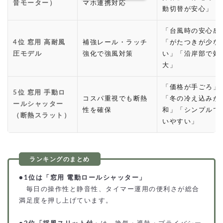
音モーター）
マホ連携対応
動切替が安心」
「台風時の安心感
4位 窓用 高耐風
補強レール・ラッチ
「がたつきが少な
圧モデル
強化で強風対策
い」「沿岸部で効
大」
「価格が手ごろ」
5位 窓用 手動ロ
コスパ重視でも断熱
「冬の冷え込みが
ールシャッター
性を確保
和」「シンプルで
（断熱スラット）
いやすい」
●
1位は「窓用 電動ロールシャッター」
毎日の操作性と静音性、タイマー運用の便利さが総合
満足度を押し上げています。