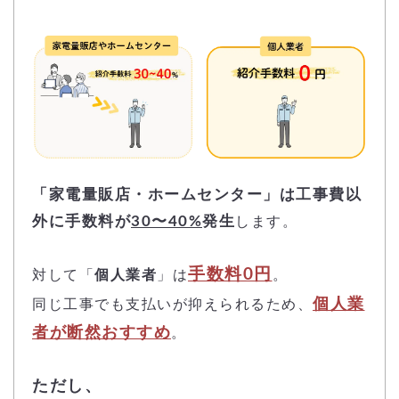
「家電量販店・ホームセンター」は工事費以
外に手数料が
30〜40%
発生
します。
手数料0円
対して「
個人業者
」は
。
個人業
同じ工事でも支払いが抑えられるため、
者が断然おすすめ
。
ただし、