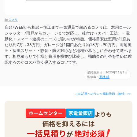
コメリ
店頭/WEBから相談～施工まで一気通貫で頼めるコメリは、窓用ロール
シャッター/雨戸からガレージまで対応し、後付け（カバー工法）・電
動化・スマート連携のニーズに強いのが特徴。価格目安は窓用が1窓あ
たり約7万～36万円、ガレージは1開口あたり約18万～90万円。高耐風
圧・採風スリット・静音・防火対応など地域や暮らしに合わせて選べま
す。相見積もりで仕様と費用を横並び比較し、補助金の可否を早めに確
認するのがコスパ良く導入するコツです。
最終更新日：2025年11月2日
監修者：
栗林 暁
この記事へのリンク掲載依頼（無料）>>