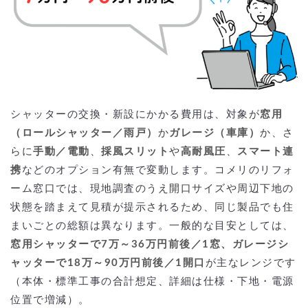
シャッターの交換・新設にかかる費用は、対象が
窓用
（ロールシャッター／雨戸）
か
ガレージ（車庫）
か、さ
らに
手動／電動
、
採風スリット
や
高耐風圧
、
スマート連
携
などのオプション有無で変動します。コメリのリフォ
ーム窓口では、現地調査のうえ開口サイズや周辺下地の
状態を踏まえて見積が提示されるため、同じ製品でも住
まいごとの総額は異なります。一般的な目安としては、
窓用シャッターで7万～36万円前後／1窓、ガレージシ
ャッターで18万～90万円前後／1開口
が主なレンジです
（本体・標準工事の合計想定、詳細は仕様・下地・電源
位置で増減）。