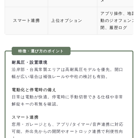
ター
アプリ操作、地図
スマート連携
上位オプション
動のジオフェンス
閉、履歴ログ
耐風圧・設置環境
沿岸部・台風常襲エリアは高耐風圧モデルを優先。開口
幅が広い場合は補強レールや中柱の検討も有効。
電動化と停電時の備え
日常は電動が快適。停電時に手動切替できる仕様や非常
解錠キーの有無を確認。
スマート連携
窓用・ガレージとも、アプリ/タイマー/音声連携に対応
可能。外出先からの開閉やオートロック連携で利便性向