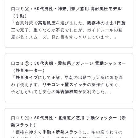
口コミ②：50代男性・神奈川県／窓用 高耐風圧モデル
（手動）
「台風対策で
高耐風圧
を選びました。
既存枠のまま1日施
工
で完了。重くなるか不安でしたが、ガイドレールの精
度が良くスムーズ。見た目もすっきりしています。」
口コミ③：30代夫婦・愛知県／ガレージ 電動シャッター
（静音モーター）
「
静音タイプ
にして正解。早朝の出勤でも近所に気を遣
わず使えます。
リモコン＋壁スイッチ
の操作性も良く、
子どもがいても安心の
障害物検知
が便利でした。」
口コミ④：60代男性・北海道／窓用 手動シャッター（断
熱スラット）
「価格を抑えて
手動＋断熱スラット
に。冬の窓まわりの