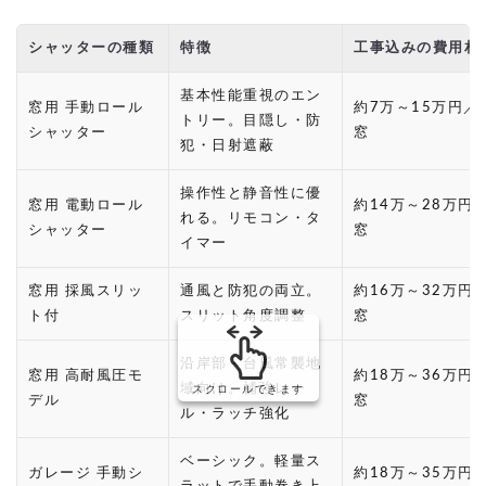
シャッターの種類
特徴
工事込みの費用相
基本性能重視のエン
窓用 手動ロール
約7万～15万円／
トリー。目隠し・防
シャッター
窓
犯・日射遮蔽
操作性と静音性に優
窓用 電動ロール
約14万～28万円
れる。リモコン・タ
シャッター
窓
イマー
窓用 採風スリッ
通風と防犯の両立。
約16万～32万円
ト付
スリット角度調整
窓
沿岸部・台風常襲地
窓用 高耐風圧モ
約18万～36万円
域向け。補強レー
スクロールできます
デル
窓
ル・ラッチ強化
ベーシック。軽量ス
ガレージ 手動シ
約18万～35万円