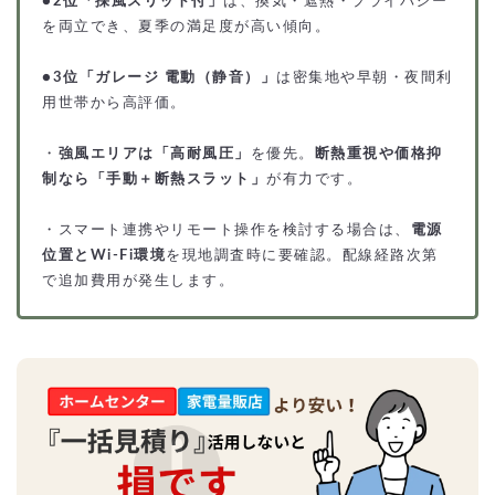
●
2位「採風スリット付」
は、換気・遮熱・プライバシー
を両立でき、夏季の満足度が高い傾向。
●
3位「ガレージ 電動（静音）」
は密集地や早朝・夜間利
用世帯から高評価。
・
強風エリアは「高耐風圧」
を優先。
断熱重視や価格抑
制なら「手動＋断熱スラット」
が有力です。
・スマート連携やリモート操作を検討する場合は、
電源
位置とWi-Fi環境
を現地調査時に要確認。配線経路次第
で追加費用が発生します。