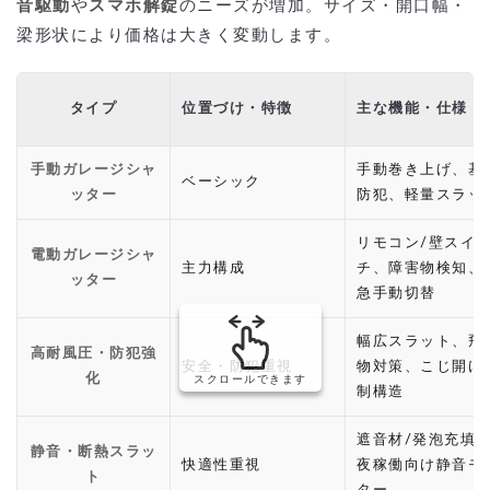
音駆動
や
スマホ解錠
のニーズが増加。サイズ・開口幅・
梁形状により価格は大きく変動します。
タイプ
位置づけ・特徴
主な機能・仕様
手動ガレージシャ
手動巻き上げ、基
ベーシック
ッター
防犯、軽量スラッ
リモコン/壁スイ
電動ガレージシャ
主力構成
チ、障害物検知、
ッター
急手動切替
幅広スラット、飛
高耐風圧・防犯強
安全・防犯重視
物対策、こじ開け
化
スクロールできます
制構造
遮音材/発泡充填
静音・断熱スラッ
快適性重視
夜稼働向け静音モ
ト