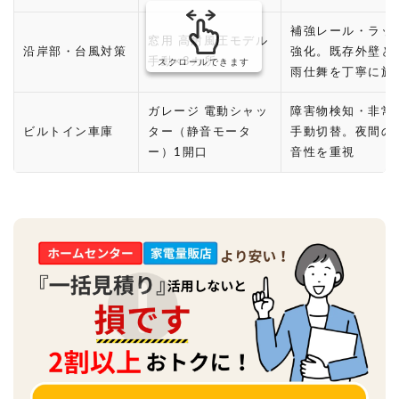
補強レール・ラッ
窓用 高耐風圧モデル
沿岸部・台風対策
強化。既存外壁と
手動×3カ所
スクロールできます
雨仕舞を丁寧に施
ガレージ 電動シャッ
障害物検知・非常
ビルトイン車庫
ター（静音モータ
手動切替。夜間の
ー）1開口
音性を重視