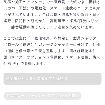
見積〜施工〜アフターまで一気通貫で依頼でき、
後付け
（カバー工法）
や
電動化・スマート連携
のニーズにも対
応が進んでいます。近年は台風・強風対策や断熱・日射
遮蔽、防犯性の観点から、
高耐風圧・採風/採光スリッ
ト・静音駆動
を備えたモデルが注目を集めています。
ここでは主に「一般住宅用」を想定し、
窓用シャッター
（ロール／雨戸）
と
ガレージシャッター
に分けて、仕様
の傾向と価格帯の目安を整理します。価格は建物条件・
開口サイズ・オプション（電動化、スマート連携、防火
仕様 等）で変動します。
住宅用シャッターのタイプと価格帯
① 窓用ロールシャッター／雨戸（後付け対応）