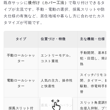
既存サッシに
後付け（カバー工法）
で取り付けできるタ
イプが主流です。手動・電動の選択、採風スリットや防
火仕様の有無など、居住地域や暮らし方に合わせたカス
タマイズが可能です。
タイプ
位置づけ・特徴
主な機能・仕様
手動開閉、基本防
手動ロールシャッ
エントリーモデル。
犯・目隠し、簡易
ター
コスト重視
熱
スイッチ/リモコ
電動ロールシャッ
人気の主力。操作性
閉、タイマー、静
ター
と快適性
駆動、停電時手動
替
スリット角度調整
通風・防犯のバラン
採風スリット付
虫侵入抑制、プラ