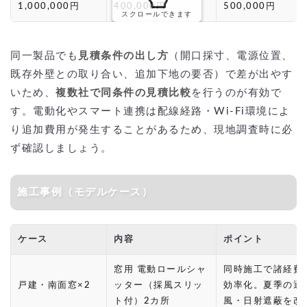
1,000,000円
400,000円
500,000円
スクロールできます
同一製品でも
見積条件の出し方
（開口採寸、電源位置、
既存外壁との取り合い、追加下地の要否）で差が出やす
いため、
複数社で同条件の見積比較
を行うのが有効で
す。電動化やスマート連携は配線経路・Wi-Fi環境によ
り追加費用が発生することがあるため、現地調査時に必
ず確認しましょう。
施工事例（モデルケース）
ケース
内容
ポイント
窓用 電動ロールシャ
同時施工で諸経費
戸建・南面窓×2
ッター（採風スリッ
効率化。夏季の通
ト付）2カ所
風・日射遮蔽を改