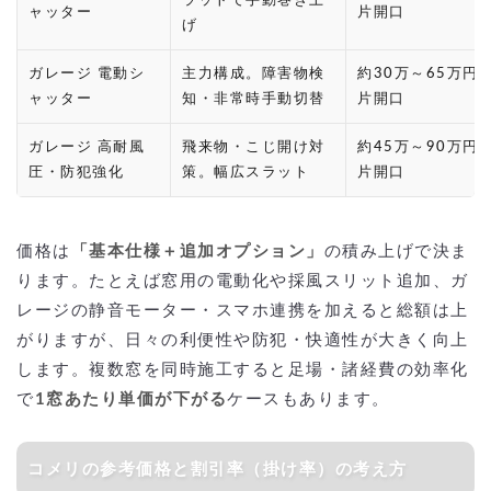
ラットで手動巻き上
ャッター
片開口
げ
ガレージ 電動シ
主力構成。障害物検
約30万～65万円
ャッター
知・非常時手動切替
片開口
ガレージ 高耐風
飛来物・こじ開け対
約45万～90万円
圧・防犯強化
策。幅広スラット
片開口
価格は
「基本仕様＋追加オプション」
の積み上げで決ま
ります。たとえば窓用の電動化や採風スリット追加、ガ
レージの静音モーター・スマホ連携を加えると総額は上
がりますが、日々の利便性や防犯・快適性が大きく向上
します。複数窓を同時施工すると足場・諸経費の効率化
で
1窓あたり単価が下がる
ケースもあります。
コメリの参考価格と割引率（掛け率）の考え方