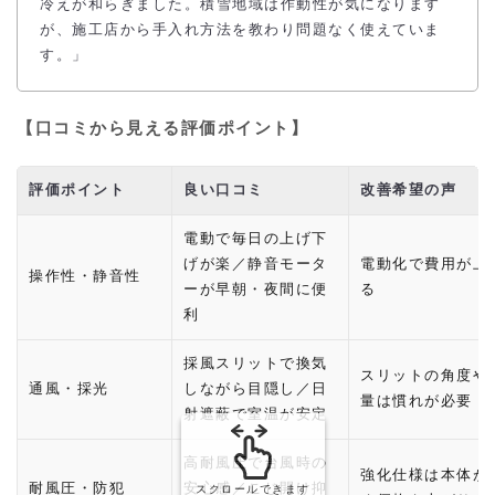
冷えが和らぎました。積雪地域は作動性が気になります
が、施工店から手入れ方法を教わり問題なく使えていま
す。」
【口コミから見える評価ポイント】
評価ポイント
良い口コミ
改善希望の声
電動で毎日の上げ下
げが楽／静音モータ
電動化で費用が上
操作性・静音性
ーが早朝・夜間に便
る
利
採風スリットで換気
スリットの角度や
通風・採光
しながら目隠し／日
量は慣れが必要
射遮蔽で室温が安定
高耐風圧で台風時の
強化仕様は本体が
耐風圧・防犯
安心感／こじ開け抑
スクロールできます