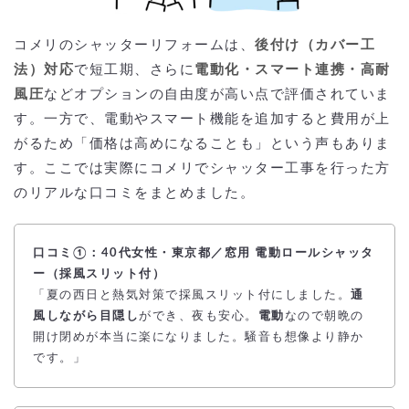
コメリのシャッターリフォームは、
後付け（カバー工
法）対応
で短工期、さらに
電動化・スマート連携・高耐
風圧
などオプションの自由度が高い点で評価されていま
す。一方で、電動やスマート機能を追加すると費用が上
がるため「価格は高めになることも」という声もありま
す。ここでは実際にコメリでシャッター工事を行った方
のリアルな口コミをまとめました。
口コミ①：40代女性・東京都／窓用 電動ロールシャッタ
ー（採風スリット付）
「夏の西日と熱気対策で採風スリット付にしました。
通
風しながら目隠し
ができ、夜も安心。
電動
なので朝晩の
開け閉めが本当に楽になりました。騒音も想像より静か
です。」