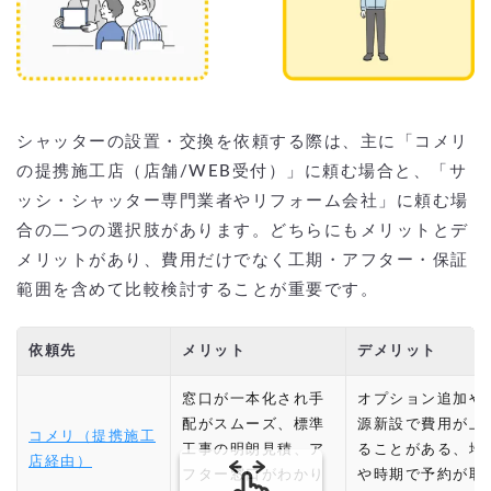
シャッターの設置・交換を依頼する際は、主に「コメリ
の提携施工店（店舗/WEB受付）」に頼む場合と、「サ
ッシ・シャッター専門業者やリフォーム会社」に頼む場
合の二つの選択肢があります。どちらにもメリットとデ
メリットがあり、費用だけでなく工期・アフター・保証
範囲を含めて比較検討することが重要です。
依頼先
メリット
デメリット
窓口が一本化され手
オプション追加や
配がスムーズ、標準
源新設で費用が上
コメリ（提携施工
工事の明朗見積、ア
ることがある、地
店経由）
フター窓口がわかり
や時期で予約が取