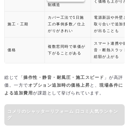
く価格も上がりが
制構造
カバー工法で1日施
電源新設や外壁と
施工・工期
工の事例多数／仕上
取り合いで追加費
がりがきれい
が出ることも
スマート連携や静
複数窓同時で単価が
価格
音・断熱スラット
下がることがある
総額が上がる
総じて「
操作性・静音・耐風圧・施工スピード
」が高評
価。一方で
オプション追加時の価格上昇
と、
現場条件に
よる追加費用
が課題として挙げられています。
コメリのシャッターリフォーム 口コミ人気ランキン
グ