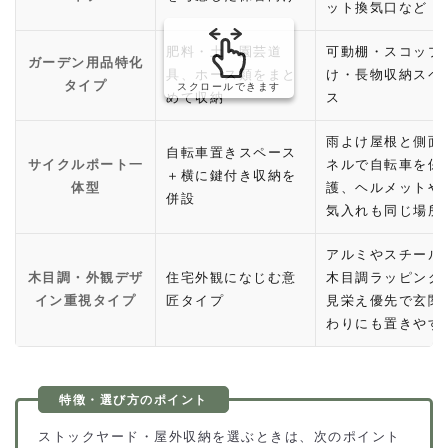
ット換気口など
肥料・土・園芸道
可動棚・スコップ
ガーデン用品特化
具、ホース類をまと
け・長物収納スペ
タイプ
スクロールできます
めて収納
ス
雨よけ屋根と側面
自転車置きスペース
サイクルポート一
ネルで自転車を保
＋横に鍵付き収納を
体型
護、ヘルメットや
併設
気入れも同じ場所
アルミやスチール
木目調・外観デザ
住宅外観になじむ意
木目調ラッピング
イン重視タイプ
匠タイプ
見栄え優先で玄関
わりにも置きやす
ストックヤード・屋外収納を選ぶときは、次のポイント