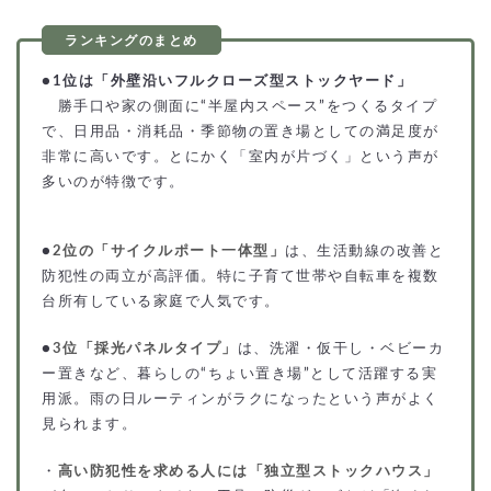
●
1位は「外壁沿いフルクローズ型ストックヤード」
勝手口や家の側面に“半屋内スペース”をつくるタイプ
で、日用品・消耗品・季節物の置き場としての満足度が
非常に高いです。とにかく「室内が片づく」という声が
多いのが特徴です。
●
2位の「サイクルポート一体型」
は、生活動線の改善と
防犯性の両立が高評価。特に子育て世帯や自転車を複数
台所有している家庭で人気です。
●
3位「採光パネルタイプ」
は、洗濯・仮干し・ベビーカ
ー置きなど、暮らしの“ちょい置き場”として活躍する実
用派。雨の日ルーティンがラクになったという声がよく
見られます。
・
高い防犯性を求める人には「独立型ストックハウス」