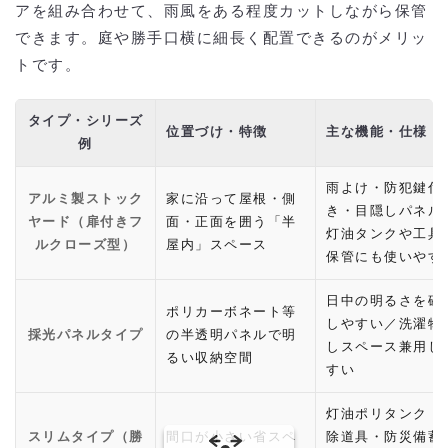
アを組み合わせて、雨風をある程度カットしながら保管
できます。庭や勝手口横に細長く配置できるのがメリッ
トです。
タイプ・シリーズ
位置づけ・特徴
主な機能・仕様
例
雨よけ・防犯鍵付
アルミ製ストック
家に沿って屋根・側
き・目隠しパネル
ヤード（扉付きフ
面・正面を囲う「半
灯油タンクや工具
ルクローズ型）
屋内」スペース
保管にも使いやす
日中の明るさを確
ポリカーボネート等
しやすい／洗濯物
採光パネルタイプ
の半透明パネルで明
しスペース兼用し
るい収納空間
すい
灯油ポリタンク・
スリムタイプ（勝
間口が小さい省スペ
除道具・防災備蓄