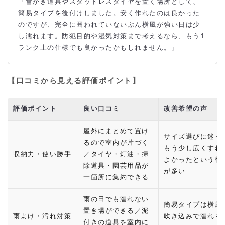
「雪かき道具やスタッドレスタイヤを置く場所として、
簡易タイプを後付けしました。安く作れたのは良かった
のですが、完全に囲われていないぶん横風が強い日は少
し濡れます。防犯目的や湿気対策まで考えるなら、もう1
ランク上の仕様でも良かったかもしれません。」
【口コミから見える評価ポイント】
評価ポイント
良い口コミ
改善希望の声
屋外にまとめて置け
サイズ選びに迷う
るので室内が片づく
もう少し広くすれ
収納力・使い勝手
／タイヤ・灯油・掃
よかったという後
除道具・園芸用品が
が多い
一箇所に集約できる
雨の日でも濡れない
簡易タイプは横風
置き場ができる／泥
雨よけ・汚れ対策
吹き込みで濡れる
付きの道具を室内に