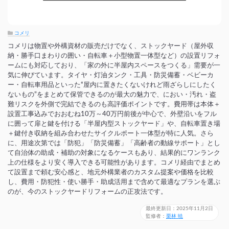
コメリ
コメリは物置や外構資材の販売だけでなく、ストックヤード（屋外収
納・勝手口まわりの囲い・自転車＋小型物置一体型など）の設置リフォ
ームにも対応しており、「家の外に半屋内スペースをつくる」需要が一
気に伸びています。タイヤ・灯油タンク・工具・防災備蓄・ベビーカ
ー・自転車用品といった“屋内に置きたくないけれど雨ざらしにしたく
ないもの”をまとめて保管できるのが最大の魅力で、におい・汚れ・盗
難リスクを外側で完結できるのも高評価ポイントです。費用帯は本体＋
設置工事込みでおおむね10万～40万円前後が中心で、外壁沿いをフル
に囲って扉と鍵を付ける「半屋内型ストックヤード」や、自転車置き場
＋鍵付き収納を組み合わせたサイクルポート一体型が特に人気。さら
に、用途次第では「防犯」「防災備蓄」「高齢者の動線サポート」とし
て自治体の助成・補助の対象になるケースもあり、結果的にワンランク
上の仕様をより安く導入できる可能性があります。コメリ経由でまとめ
て設置まで頼む安心感と、地元外構業者のカスタム提案や価格を比較
し、費用・防犯性・使い勝手・助成活用まで含めて最適なプランを選ぶ
のが、今のストックヤードリフォームの正攻法です。
最終更新日：2025年11月2日
監修者：
栗林 暁