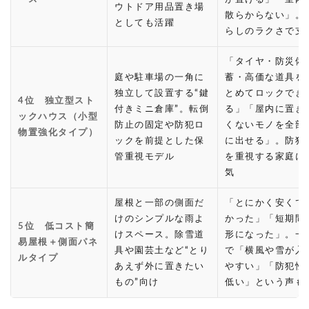
ウトドア用品置き場
散らからない」。
としても活躍
らしのラクさで支
「タイヤ・防災備
庭や駐車場の一角に
蓄・高価な道具を
独立して設置する“鍵
とめてロックでき
4位 独立型スト
付きミニ倉庫”。転倒
る」「屋内に置き
ックハウス（小型
防止の固定や防犯ロ
くないモノを全部
物置強化タイプ）
ックを前提とした保
に出せる」。防犯
管重視モデル
を重視する家庭に
気
屋根と一部の側面だ
「とにかく安くて
けのシンプルな雨よ
かった」「短期間
5位 低コスト簡
けスペース。除雪道
形になった」。一
易屋根＋側面パネ
具や園芸土など“とり
で「横風や雪が入
ルタイプ
あえず外に置きたい
やすい」「防犯性
もの”向け
低い」という声も