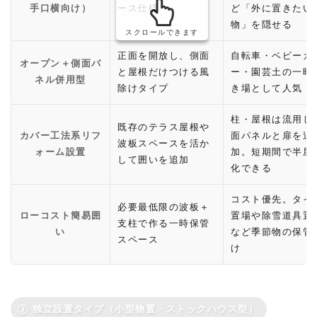
手口横向け）
ース仕様
ど「外に置きたい
物」を隠せる
スクロールできます
正面を開放し、側面
自転車・ベビーカ
オープン＋側面パ
と屋根だけつける風
ー・園芸土の一時
ネル併用型
除けタイプ
き場として人気
柱・屋根は流用し
既存のテラス屋根や
カバー工法系リフ
面パネルと扉を追
波板スペースを活か
ォーム設置
加。短期間で半屋
して囲いを追加
化できる
コスト優先。タイ
必要最低限の波板＋
ローコスト簡易囲
置場や除雪道具置
支柱で作る一時保管
い
など季節物の保管
スペース
け
② 独立設置タイプ（小型物置・ストックハウス型）