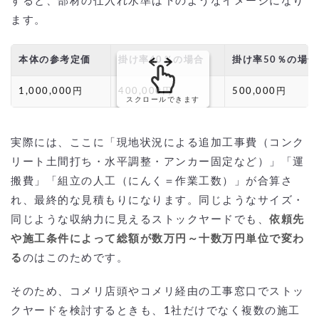
すると、部材の仕入れ水準は下のようなイメージになり
ます。
本体の参考定価
掛け率40％の場合
掛け率50％の場合
1,000,000円
400,000円
500,000円
スクロールできます
実際には、ここに「現地状況による追加工事費（コンク
リート土間打ち・水平調整・アンカー固定など）」「運
搬費」「組立の人工（にんく＝作業工数）」が合算さ
れ、最終的な見積もりになります。同じようなサイズ・
同じような収納力に見えるストックヤードでも、
依頼先
や施工条件によって総額が数万円～十数万円単位で変わ
る
のはこのためです。
そのため、コメリ店頭やコメリ経由の工事窓口でストッ
クヤードを検討するときも、1社だけでなく複数の施工