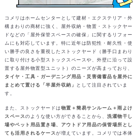
コメリはホームセンターとして建材・エクステリア・外
構まわりの商材に強く、屋外収納・物置・ストックヤー
ドなどの「屋外保管スペースの確保」に関するリフォー
ムにも対応しています。特に近年は
防犯性・耐久性・使
い勝手の良さ
を重視したストックヤード（勝手口まわり
に取り付ける小型ストックスペースや、外壁に沿って設
置する屋外物置型ユニット）のニーズが高まっており、
タイヤ・工具・ガーデニング用品・災害備蓄品を屋外に
まとめて置ける「半屋外収納」
として注目されていま
す。
また、ストックヤードは
物置＋簡易サンルーム＋雨よけ
スペース
のような使い方ができることから、
洗濯物干し
場やペット用品置き場、アウトドア用品の保管場所とし
ても活用されるケース
が増えています。コメリでは本体