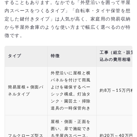
することもあります。なかでも「外壁沿いを囲って半屋
内スペースをつくるタイプ」「自転車・タイヤ保管を想
定した鍵付きタイプ」は人気が高く、家庭用の簡易収納
から半屋外倉庫のような使い方まで幅広く選べるのが特
徴です。
工事（組立・設置
タイプ
特徴
込みの費用相場
外壁沿いに屋根と横
パネルを付けて雨風
簡易屋根＋側面パ
よけを確保するベー
約8万～15万円程
ネルタイプ
シック構成。灯油タ
ンク・園芸土・掃除
道具の一時保管向き
屋根・側面・正面を
囲い、扉で施錠でき
フルクローズ型ス
る半屋内スペース。
約20万～40万円