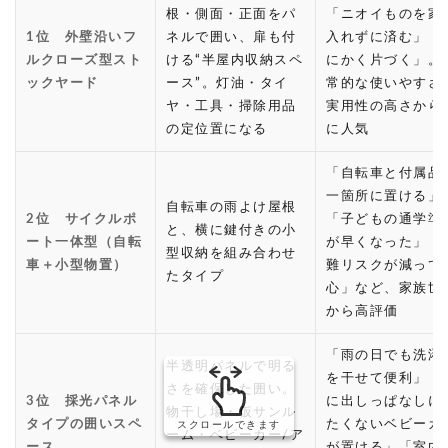
根・側面・正面をパ
「ニオイものを家
1位 外壁沿いフ
ネルで囲い、扉も付
入れずに済む」「
ルクローズ型スト
ける“半屋内収納スペ
にかく片づく」。
ックヤード
ース”。灯油・タイ
常的な使いやすさ
ヤ・工具・掃除用品
実用性の高さから
の定位置になる
に人気
「自転車と付属品
一箇所に置ける」
自転車の雨よけ屋根
2位 サイクルポ
「子どもの通学準
と、横に鍵付きの小
ート一体型（自転
が早くなった」「
型収納を組み合わせ
車＋小型物置）
難リスクが減って
たタイプ
心」など、家族世
から高評価
「雨の日でも洗濯
半透明パネルで明る
を干せて便利」「
さを確保した囲い。
3位 採光パネル
に出しっぱなしに
物干し場・仮サンル
タイプの囲いスペ
たくないベビーカ
スクロールできます
ーム・ベビーカー/ア
ース
が置ける」「室内