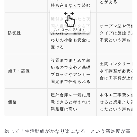
とがある
持ち込まなくて済む
鍵付きモデルだと夜
間の盗難リスクを下
オープン型や低価
スクロールできます
防犯性
げられる／自転車ま
タイプは施錠でき
わりの小物も安全に
不安という声も
置ける
設置までまとめて頼
土間コンクリート
めるので安心／基礎
施工・設置
水平調整が必要な
ブロックやアンカー
合は工事費が上が
固定まで任せられる
屋外倉庫を一気に用
本体＋工事費を合
価格
意できると考えれば
せると想定より高
満足度は高い
ったという声もあ
総じて「生活動線がかなり楽になる」という満足度が高