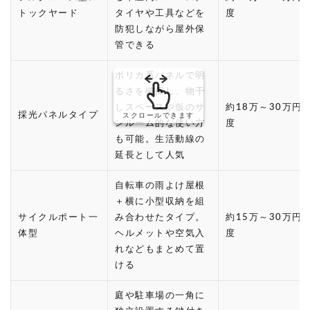
トックヤード
タイヤや工具などを
度
防犯しながら屋外保
管できる
ポリカ系パネルで明
るさを確保し、物干
しスペースや仮のサ
約18万～30万円
採光パネルタイプ
スクロールできます
ンルーム的な使い方
度
も可能。生活動線の
延長として人気
自転車の雨よけ屋根
＋横に小型収納を組
サイクルポート一
み合わせたタイプ。
約15万～30万円
体型
ヘルメットや空気入
度
れなどもまとめて置
ける
庭や駐車場の一角に