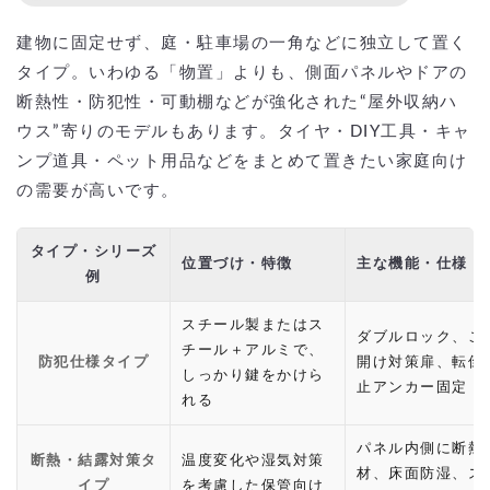
建物に固定せず、庭・駐車場の一角などに独立して置く
タイプ。いわゆる「物置」よりも、側面パネルやドアの
断熱性・防犯性・可動棚などが強化された“屋外収納ハ
ウス”寄りのモデルもあります。タイヤ・DIY工具・キャ
ンプ道具・ペット用品などをまとめて置きたい家庭向け
の需要が高いです。
タイプ・シリーズ
位置づけ・特徴
主な機能・仕様
例
スチール製またはス
ダブルロック、こ
チール＋アルミで、
防犯仕様タイプ
開け対策扉、転倒
しっかり鍵をかけら
止アンカー固定
れる
パネル内側に断熱
断熱・結露対策タ
温度変化や湿気対策
材、床面防湿、ス
イプ
を考慮した保管向け