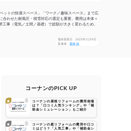
ペットの快適スペース」「ワーク／趣味スペース」まで広
件に合わせた耐風圧・積雪対応の選定も重要。費用は本体＋
付帯工事（電気／土間／基礎）で総額が大きく変わるため、
最終更新日：2025年11月9日
監修者：
栗林 暁
コーナンのPICK UP
コーナンの屋根リフォームの費用相場
は？「口コミ人気ランキング」や「補
助金シミュレーション」もご紹介
コーナンの庭リフォームの費用や口コ
ミはどう？「人気工事」や「補助金シ