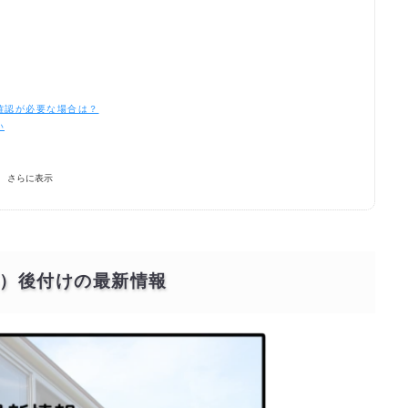
確認が必要な場合は？
い
？
さらに表示
？
の口コミと人気ランキング
）後付けの最新情報
けはどこに頼むべきか？