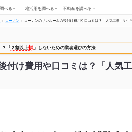
知識・費用を調べる
会社・工務店を調べる
解体を調べる
購入を調べる
ローンを調べる
基礎知識を調べる
土地活用会社を調べる
利回り・初期費用を調べる
不動産売却を調べる
不動産購入を調べる
不動産投資を調べる
調べる
土地活用を調べる
不動産を調べる
ー
コーナン
コーナンのサンルームの後付け費用や口コミは？「人気工事」や「
知識・費用を調べる
会社・工務店を調べる
解体を調べる
購入を調べる
ローンを調べる
基礎知識を調べる
土地活用会社を調べる
利回り・初期費用を調べる
不動産売却を調べる
不動産購入を調べる
不動産投資を調べる
損
！？
『
２割以上
』しないための業者選びの方法
後付け費用や口コミは？「人気工