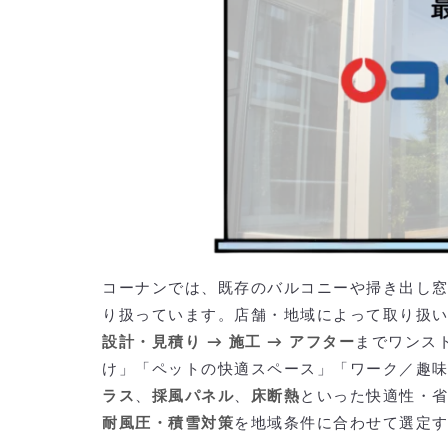
補助金を活用するなら：一括見積もりサイトの活用が近道
コーナンのサンルーム後付けより安価で依頼
コーナンでは、既存のバルコニーや掃き出し
り扱っています。店舗・地域によって取り扱
設計・見積り → 施工 → アフター
までワンス
け」「ペットの快適スペース」「ワーク／趣
ラス
、
採風パネル
、
床断熱
といった快適性・
耐風圧・積雪対策
を地域条件に合わせて選定