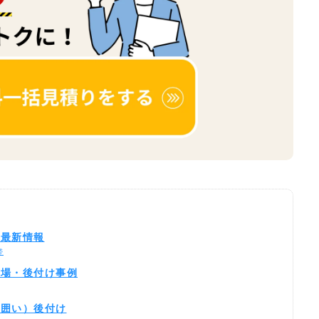
の最新情報
帯
相場・後付け事例
ス囲い）後付け