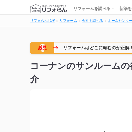
基礎知識・費用を調べる
リフォーム会社を調べる
リフォームローンを調べる
保険・補助金を調べる
基礎
建築
家の
土地
住宅
リフォームを調べる
新築を
リフォらんTOP
リフォーム
会社を調べる
ホームセンタ
基礎知識・費用を調べる
リフォーム会社を調べる
リフォームローンを調べる
保険・補助金を調べる
基礎
建築
家の
土地
住宅
→
必見
リフォームはどこに頼むのが正解
コーナンのサンルームの
介