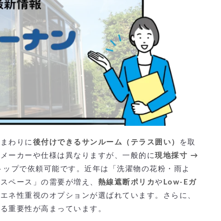
するには？
窓まわりに
後付けできるサンルーム（テラス囲い）
を取
いメーカーや仕様は異なりますが、一般的に
現地採寸 →
トップで依頼可能です。近年は「洗濯物の花粉・雨よ
味スペース」の需要が増え、
熱線遮断ポリカ
や
Low-Eガ
省エネ性重視のオプションが選ばれています。さらに、
する重要性が高まっています。