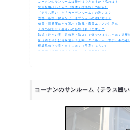
コーナンのサンルームは後付けできますか？流れは？
費用相場はいくら？（本体＋標準施工の目安）
「テラス囲い」と「ガーデンルーム」の違いは？
遮熱・断熱・採風など、オプションの選び方は？
積雪・耐風圧はどう選ぶ？海風・豪雪エリアの注意点
工期の目安は？生活への影響はありますか？
法規（建ぺい率・容積率・防火）で気をつけることは？建築
床（納まり）は何を選ぶ？土間・タイル・人工木デッキの違
概算見積りを早く出すには？（用意するもの）
店舗ごとに何が違う？（コーナンの取扱い差）
値引き（掛け率）の考え方は？定価からどのくらい安くなる
依頼先は「コーナン店舗経由」と「専門業者」どちらが良い
補助金・助成は使える？（省エネ・遮熱・断熱）
口コミ傾向は？満足点と改善要望
メンテナンスは大変？長持ちさせるポイントは？
コーナンのサンルーム（テラス囲い）後付け
コーナンのサンルーム（テラス囲い
コーナンのサンルーム後付け 人気ランキング
コーナンのサンルーム（テラス囲い）の後付
コーナン店舗経由（提携施工）に依頼する場合
エクステリア専門業者・外構リフォーム会社に依頼する場合
補助金や助成制度を活用するとお得に
補助金を活用した場合の費用シミュレーション（目安）