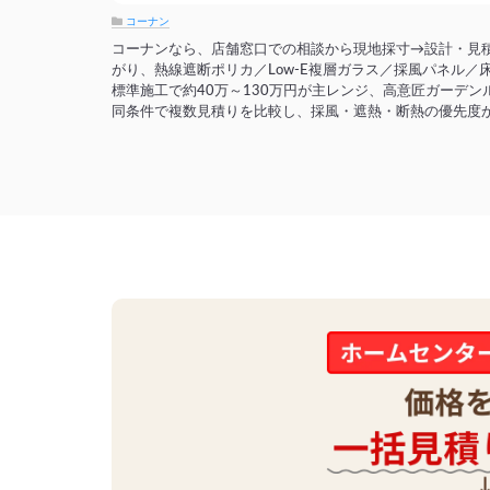
コーナン
コーナンなら、店舗窓口での相談から現地採寸→設計・見
がり、熱線遮断ポリカ／Low-E複層ガラス／採風パネル
標準施工で約40万～130万円が主レンジ、高意匠ガーデ
同条件で複数見積りを比較し、採風・遮熱・断熱の優先度