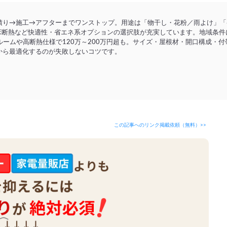
積り→施工→アフターまでワンストップ。用途は「物干し・花粉／雨よけ」「
／床断熱など快適性・省エネ系オプションの選択肢が充実しています。地域条
ンルームや高断熱仕様で120万～200万円超も。サイズ・屋根材・開口構成・
から最適化するのが失敗しないコツです。
この記事へのリンク掲載依頼（無料）>>