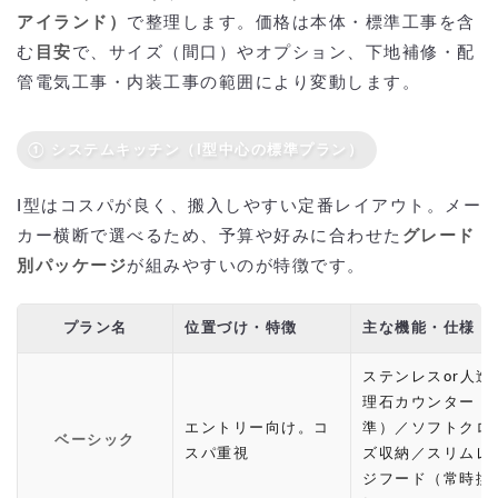
アイランド）
で整理します。価格は本体・標準工事を含
む
目安
で、サイズ（間口）やオプション、下地補修・配
管電気工事・内装工事の範囲により変動します。
① システムキッチン（I型中心の標準プラン）
I型はコスパが良く、搬入しやすい定番レイアウト。メー
カー横断で選べるため、予算や好みに合わせた
グレード
別パッケージ
が組みやすいのが特徴です。
プラン名
位置づけ・特徴
主な機能・仕様
ステンレスor人造
理石カウンター（
エントリー向け。コ
準）／ソフトクロ
ベーシック
スパ重視
ズ収納／スリムレ
ジフード（常時換