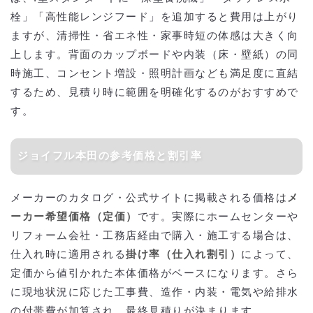
栓」「高性能レンジフード」を追加すると費用は上がり
ますが、清掃性・省エネ性・家事時短の体感は大きく向
上します。背面のカップボードや内装（床・壁紙）の同
時施工、コンセント増設・照明計画なども満足度に直結
するため、見積り時に範囲を明確化するのがおすすめで
す。
ジョイフル本田の参考価格と割引率
メーカーのカタログ・公式サイトに掲載される価格は
メ
ーカー希望価格（定価）
です。実際にホームセンターや
リフォーム会社・工務店経由で購入・施工する場合は、
仕入れ時に適用される
掛け率（仕入れ割引）
によって、
定価から値引かれた本体価格がベースになります。さら
に現地状況に応じた工事費、造作・内装・電気や給排水
の付帯費が加算され、最終見積りが決まります。