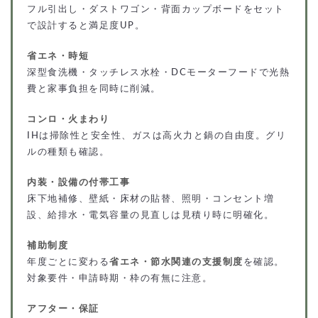
フル引出し・ダストワゴン・背面カップボードをセット
で設計すると満足度UP。
省エネ・時短
深型食洗機・タッチレス水栓・DCモーターフードで光熱
費と家事負担を同時に削減。
コンロ・火まわり
IHは掃除性と安全性、ガスは高火力と鍋の自由度。グリ
ルの種類も確認。
内装・設備の付帯工事
床下地補修、壁紙・床材の貼替、照明・コンセント増
設、給排水・電気容量の見直しは見積り時に明確化。
補助制度
年度ごとに変わる
省エネ・節水関連の支援制度
を確認。
対象要件・申請時期・枠の有無に注意。
アフター・保証