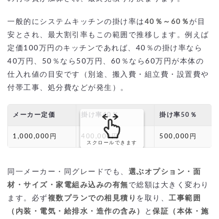
一般的にシステムキッチンの掛け率は
40％～60％
が目
安とされ、最大割引率もこの範囲で推移します。例えば
定価100万円のキッチンであれば、40％の掛け率なら
40万円、50％なら50万円、60％なら60万円が本体の
仕入れ値の目安です（別途、搬入費・組立費・設置費や
付帯工事、処分費などが発生）。
メーカー定価
掛け率40％
掛け率50％
1,000,000円
400,000円
500,000円
スクロールできます
同一メーカー・同グレードでも、
選ぶオプション・面
材・サイズ・家電組み込みの有無
で総額は大きく変わり
ます。必ず
複数プランでの相見積り
を取り、
工事範囲
（内装・電気・給排水・造作の含み）
と
保証（本体・施