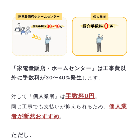
「家電量販店・ホームセンター」は工事費以
外に手数料が
30〜40%
発生
します。
手数料0円
対して「
個人業者
」は
。
個人業
同じ工事でも支払いが抑えられるため、
者が断然おすすめ
。
ただし、