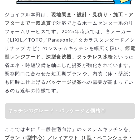
ジョイフル本田は、
現地調査・設計・見積り・施工・ア
フターまで一気通貫
で対応できるホームセンター系のリ
フォームサービスです。2025年時点では、各メーカー
（LIXIL／TOTO／Panasonic／タカラスタンダード／ク
リナップ など）のシステムキッチンを幅広く扱い、
節電
型レンジフード、深型食洗機、タッチレス水栓
といった
省エネ・時短設備を軸にした提案が強化されています。
既存間口に合わせた短工期プランや、内装（床・壁紙）
も同時に仕上げる
パッケージ提案
への需要が高まってい
るのも近年の特徴です。
キッチンのグレード・パッケージと価格帯
ここでは主に「一般住宅向け」のシステムキッチンを、
プラン（I型中心）
／
レイアウト（L型・ペニンシュラ・