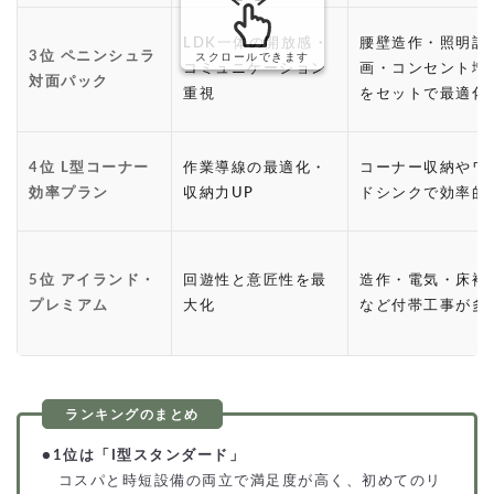
LDK一体の開放感・
腰壁造作・照明計
3位 ペニンシュラ
スクロールできます
コミュニケーション
画・コンセント増
対面パック
重視
をセットで最適化
4位 L型コーナー
作業導線の最適化・
コーナー収納やワ
効率プラン
収納力UP
ドシンクで効率的
5位 アイランド・
回遊性と意匠性を最
造作・電気・床補
プレミアム
大化
など付帯工事が多
●
1位は「I型スタンダード」
コスパと時短設備の両立で満足度が高く、初めてのリ