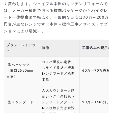
く変わります。ジョイフル本田のキッチンリフォームで
は、メーカー横断で選べる
標準パッケージ
から
ハイグレ
ード一体提案
まで幅広く、一般的な目安は
70万～200万
円台
が主なレンジです（本体＋標準工事／サイズ・オプ
ションにより増減）。
プラン・レイアウ
特徴
工事込みの費用相
ト
コスパ重視の定番。
I型ベーシック
スライド収納／標準
（間口2550mm
60万～90万円程
レンジフード／標準
目安）
水栓
人大カウンター／静
音シンク／高捕集レ
I型スタンダード
ンジフード／タッチ
90万～140万円
レス水栓または食洗