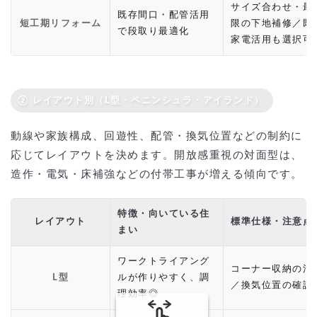
サイズ合わせ・最
既存間口・配管活用
短工期リフォーム
限の下地補修／既
で段取り最適化
家電活用も選択可
② レイアウト別（L型・ペニンシュラ・アイランド）
動線や家族構成、回遊性、配管・換気位置などの制約に
応じてレイアウトを決めます。開放感重視の対面型は、
造作・電気・床補強などの付帯工事が増える傾向です。
特徴・向いている住
レイアウト
標準仕様・注意点
まい
ワークトライアング
コーナー収納の活
L型
ルが作りやすく、調
／換気位置の確認
理効率◎