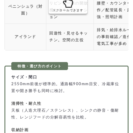
リビング一体の開放
腰壁・カウンター
ペニンシュラ（対
感とコミュニケーシ
作／配管延長・床
スクロールできます
面）
ョン
強・照明計画
排気・給排水ルー
回遊性・見せるキッ
アイランド
の事前確認／造作
チン。空間の主役
電気工事が多め
サイズ・間口
2550mm前後が標準的。通路幅900mm目安、冷蔵庫位
置や開き勝手も同時に検討。
清掃性・耐久性
天板（人造大理石／ステンレス）、シンクの静音・傷耐
性、レンジフードの分解容易性を比較。
収納計画