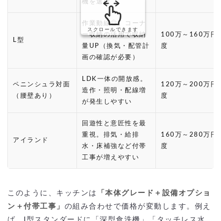
機を選択
作業動線◎。コーナ
スクロールできます
ー収納の活用で収納
100万～160万円
L型
量UP（換気・配管計
度
画の確認が必要）
LDK一体の開放感。
ペニンシュラ対面
120万～200万円
造作・照明・配線増
（腰壁あり）
度
が発生しやすい
回遊性と意匠性を最
重視。排気・給排
160万～280万円
アイランド
水・床補強など付帯
度
工事が増えやすい
このように、キッチンは
「本体グレード＋設備オプショ
ン＋付帯工事」
の組み合わせで価格が変動します。例え
ば、I型スタンダードに「深型食洗機」「タッチレス水