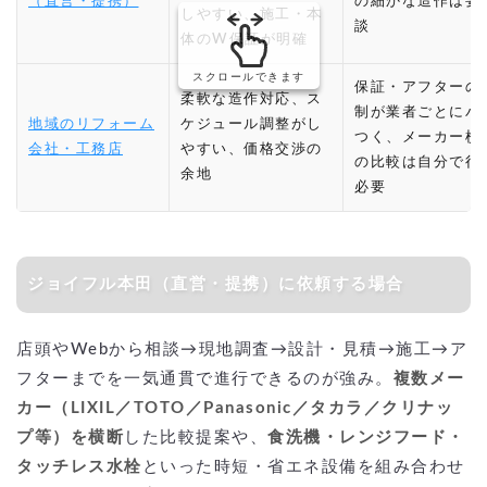
（直営・提携）
の細かな造作は要
しやすい、施工・本
談
体のW保証が明確
スクロールできます
保証・アフターの
柔軟な造作対応、ス
制が業者ごとにバ
地域のリフォーム
ケジュール調整がし
つく、メーカー横
会社・工務店
やすい、価格交渉の
の比較は自分で行
余地
必要
ジョイフル本田（直営・提携）に依頼する場合
店頭やWebから相談→現地調査→設計・見積→施工→ア
フターまでを一気通貫で進行できるのが強み。
複数メー
カー（LIXIL／TOTO／Panasonic／タカラ／クリナッ
プ等）を横断
した比較提案や、
食洗機・レンジフード・
タッチレス水栓
といった時短・省エネ設備を組み合わせ