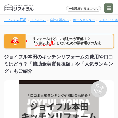
一括見積もりはこちら
リフォらんTOP
リフォーム
会社を調べる
ホームセンター
ジョイフル本
リフォームはどこに頼むのが正解！？
→
必見
『
２割以上
損
』しないための業者選びの方法
ジョイフル本田のキッチンリフォームの費用や口コ
ミはどう？「補助金実質負担額」や「人気ランキン
グ」もご紹介