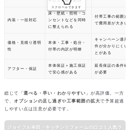
チレス水栓が好評
スクロールできます
床・壁紙・照明・コ
付帯工事の範囲次
内装・一括対応
ンセントなどを同時
で費用差が大きい
に整えられる
キャンペーン適用
価格・見積り透明
本体・工事・処分・
件が分かりにくい
性
付帯の内訳が明瞭
とがある
本体保証＋施工保証
延長保証の条件確
アフター・保証
で安心感がある
が必要
総じて「
選べる・早い・わかりやすい
」が高評価。一方
で、
オプションの足し過ぎ
や
工事範囲の拡大
で予算超過
しやすい点は注意が必要です。
ジョイフル本田・キッチンリフォームの口コミ人気ラ