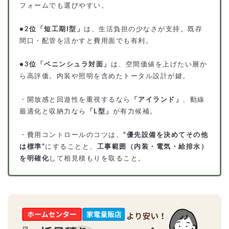
フォームでも選びやすい。
●
2位「短工期I型」
は、生活負担の少なさが支持。既存
間口・配管を活かすと費用面でも有利。
●
3位「ペニンシュラ対面」
は、空間価値を上げたい層か
ら高評価。内装や照明を含めたトータル設計が鍵。
・開放感と回遊性を重視するなら
「アイランド」
、動線
最適化と収納力なら
「L型」
が有力候補。
・費用コントロールのコツは、
“優先設備を決めてその他
は標準”
にすることと、
工事範囲（内装・電気・給排水）
を明確化
して相見積もりを取ること。