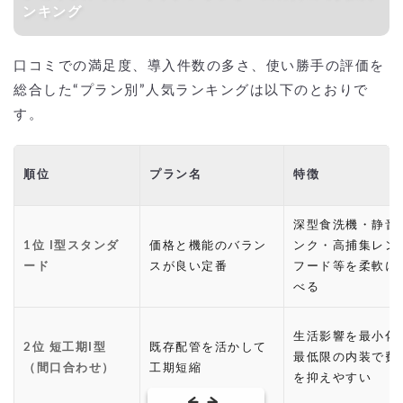
ンキング
口コミでの満足度、導入件数の多さ、使い勝手の評価を
総合した“プラン別”人気ランキングは以下のとおりで
す。
順位
プラン名
特徴
深型食洗機・静音
1位 I型スタンダ
価格と機能のバラン
ンク・高捕集レン
ード
スが良い定番
フード等を柔軟に
べる
生活影響を最小化
2位 短工期I型
既存配管を活かして
最低限の内装で費
（間口合わせ）
工期短縮
を抑えやすい