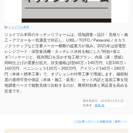
ジョイフル本田
ジョイフル本田のキッチンリフォームは、現地調査～設計・見積り～施
工～アフターを一気通貫で対応し、LIXIL／TOTO／Panasonic／タカラ
／クリナップなど主要メーカー横断の提案力が強み。2025年は節電型
レンジフード・深型食洗機・タッチレス水栓を軸にした“時短×省エ
ネ”パッケージと、既存間口を活かす短工期プラン、内装（床・壁紙）
同時仕上げの需要が拡大。目安価格はI型60万～140万円、L型100万～
160万円、ペニンシュラ120万～200万円、アイランド160万～280万
円（本体＋標準工事）で、オプションや付帯工事で増減します。補助制
度の適用可否や保証（本体・施工・延長）、セット内訳と追加工事を現
地調査ベースで複数見積り比較するのが、費用対効果と満足度を高める
近道です。
最終更新日：2025年11月11日
監修者：
栗林 暁
この記事へのリンク掲載依頼（無料）>>