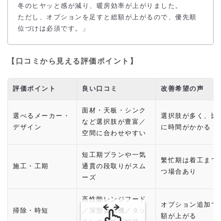
冬のヒヤッと感が減り、暖房効率が上がりました。
ただし、オプションを足すと総額が上がるので、優先順
位づけは必須です。」
【口コミから見える評価ポイント】
評価ポイント
良い口コミ
改善希望の声
面材・天板・シンク
選べるメーカー・
選択肢が多く、比
など選択肢が豊富／
デザイン
に時間がかかる
空間に合わせやすい
短工期プランや一気
繁忙期は着工まで
施工・工期
通貫の段取りがスム
つ場合あり
ーズ
高性能レンジフード
オプション追加で
掃除・時短
／深型食洗機／タッ
額が上がる