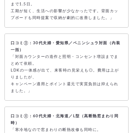
まで1.5日。
工期が短く、生活への影響が少なかったです。背面カッ
プボードも同時提案で収納が劇的に改善しました。」
口コミ③：30代夫婦・愛知県／ペニンシュラ対面（内装
一括）
「対面カウンターの造作と照明・コンセント増設までま
とめて依頼。
LDKの一体感が出て、来客時の見栄えも◎。費用は上が
りましたが、
キャンペーン適用とポイント還元で実質負担は抑えられ
ました。」
口コミ④：60代夫婦・北海道／L型（高断熱窓まわり同
時）
「寒冷地なので窓まわりの断熱改修も同時に。