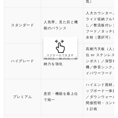
気）
人大カウンター／
ライド収納フル引
人気帯。見た目と機
スタンダード
し／整流板付レン
能のバランス
フード／タッチレ
水栓（選択可）
高耐汚天板（人大
位 or ステンレス
スクロールできます
清掃性・耐久性・収
ハイグレード
ンボス）／深型食
納力を強化
機／静音シンク／
イパワーフード
ハイエンド面材／
ップボード一体提
意匠・機能を最上位
プレミアム
／ダウンウォール
で統一
間接照明・コンセ
ト計画