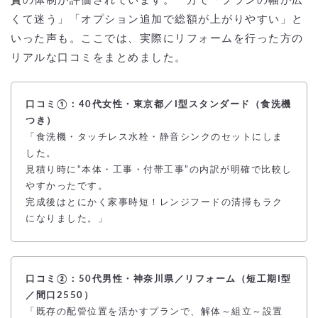
貫
の体制が評価されています。一方で「プランの幅が広
くて迷う」「オプション追加で総額が上がりやすい」と
いった声も。ここでは、実際にリフォームを行った方の
リアルな口コミをまとめました。
口コミ①：40代女性・東京都／I型スタンダード（食洗機
つき）
「食洗機・タッチレス水栓・静音シンクのセットにしま
した。
見積り時に“本体・工事・付帯工事”の内訳が明確で比較し
やすかったです。
完成後はとにかく家事時短！レンジフードの清掃もラク
になりました。」
口コミ②：50代男性・神奈川県／リフォーム（短工期I型
／間口2550）
「既存の配管位置を活かすプランで、解体～組立～設置