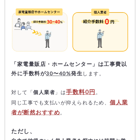
「家電量販店・ホームセンター」は工事費以
外に手数料が
30〜40%
発生
します。
手数料0円
対して「
個人業者
」は
。
個人業
同じ工事でも支払いが抑えられるため、
者が断然おすすめ
。
ただし、