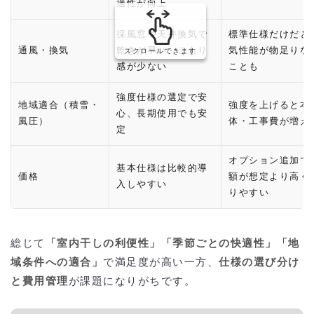
適性が向上
採風窓や天井換気で
標準仕様だけだと
通風・換気
乾きが早い、こもり
気性能が物足りな
スクロールできます
感が少ない
ことも
強度仕様の選定で安
地域適合（積雪・
強度を上げると本
心、長期使用でも安
風圧）
体・工事費が増え
定
オプション追加で
基本仕様は比較的導
価格
額が想定より高く
入しやすい
りやすい
総じて
「室内干しの利便性」「季節ごとの快適性」「地
域条件への適合」
で満足度が高い一方、
仕様の選び分け
と費用管理
が課題になりがちです。