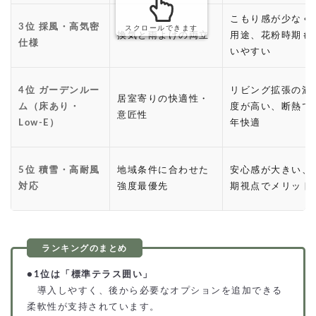
こもり感が少なく
3位 採風・高気密
スクロールできます
換気と雨よけの両立
用途、花粉時期も
仕様
いやすい
4位 ガーデンルー
リビング拡張の満
居室寄りの快適性・
ム（床あり・
度が高い、断熱で
意匠性
Low-E）
年快適
5位 積雪・高耐風
地域条件に合わせた
安心感が大きい、
対応
強度最優先
期視点でメリット
●
1位は「標準テラス囲い」
導入しやすく、後から必要なオプションを追加できる
柔軟性が支持されています。