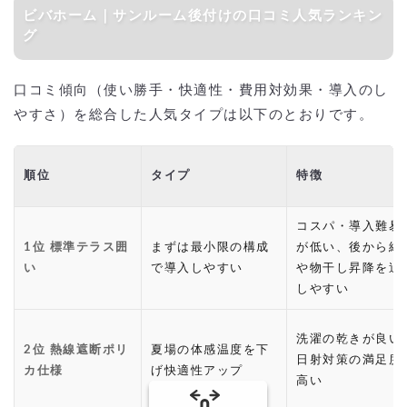
ビバホーム｜サンルーム後付けの口コミ人気ランキン
グ
口コミ傾向（使い勝手・快適性・費用対効果・導入のし
やすさ）を総合した人気タイプは以下のとおりです。
順位
タイプ
特徴
コスパ・導入難易
1位 標準テラス囲
まずは最小限の構成
が低い、後から網
い
で導入しやすい
や物干し昇降を追
しやすい
洗濯の乾きが良い
2位 熱線遮断ポリ
夏場の体感温度を下
日射対策の満足度
カ仕様
げ快適性アップ
高い