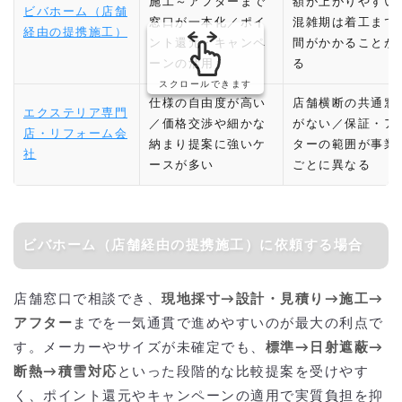
施工～アフターまで
額が上がりやすい
ビバホーム（店舗
窓口が一本化／ポイ
混雑期は着工まで
経由の提携施工）
ント還元・キャンペ
間がかかることが
ーンの活用
る
スクロールできます
仕様の自由度が高い
店舗横断の共通窓
エクステリア専門
／価格交渉や細かな
がない／保証・ア
店・リフォーム会
納まり提案に強いケ
ターの範囲が事業
社
ースが多い
ごとに異なる
ビバホーム（店舗経由の提携施工）に依頼する場合
店舗窓口で相談でき、
現地採寸→設計・見積り→施工→
アフター
までを一気通貫で進めやすいのが最大の利点で
す。メーカーやサイズが未確定でも、
標準→日射遮蔽→
断熱→積雪対応
といった段階的な比較提案を受けやす
く、ポイント還元やキャンペーンの適用で実質負担を抑