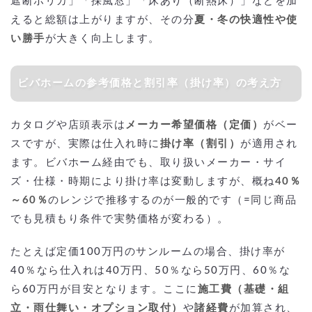
遮断ポリカ」「採風窓」「床あり（断熱床）」などを加
えると総額は上がりますが、その分
夏・冬の快適性や使
い勝手
が大きく向上します。
ビバホームの参考価格と割引率（掛け率）の考え方
カタログや店頭表示は
メーカー希望価格（定価）
がベー
スですが、実際は仕入れ時に
掛け率（割引）
が適用され
ます。ビバホーム経由でも、取り扱いメーカー・サイ
ズ・仕様・時期により掛け率は変動しますが、概ね
40％
～60％
のレンジで推移するのが一般的です（=同じ商品
でも見積もり条件で実勢価格が変わる）。
たとえば定価100万円のサンルームの場合、掛け率が
40％なら仕入れは40万円、50％なら50万円、60％な
ら60万円が目安となります。ここに
施工費（基礎・組
立・雨仕舞い・オプション取付）
や
諸経費
が加算され、