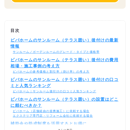
目次
ビバホームのサンルーム（テラス囲い）後付けの最新
情報
サンルーム／ガーデンルームのグレード・タイプと価格帯
ビバホームのサンルーム（テラス囲い）後付けの費用
相場・施工事例の考え方
ビバホームの参考価格と割引率（掛け率）の考え方
ビバホームのサンルーム（テラス囲い）後付けの口コ
ミと人気ランキング
ビバホーム｜サンルーム後付けの口コミ人気ランキング
ビバホームのサンルーム（テラス囲い）の設置はどこ
に頼むべきか？
ビバホーム（店舗経由の提携施工）に依頼する場合
エクステリア専門店・リフォーム会社に依頼する場合
補助金や助成制度を活用するとお得に
補助金を活用した場合の費用シミュレーション