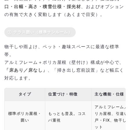
口・出幅・高さ・積雪仕様・採光材
、およびオプション
の有無で大きく変動します（あくまで目安）。
① テラス囲い（標準サンルーム）
物干しや雨よけ、ペット・趣味スペースに最適な標準
帯。
アルミフレーム＋ポリカ屋根（壁付け）構成が中心で、
「床あり／床なし」
、「掃き出し窓前設置」など幅広く
対応します。
タイプ
位置づけ・特徴
主な機能・仕様
アルミフレーム／
標準ポリカ屋根・
もっとも普及。コス
リカ屋根、引違い
囲い
パ重視
戸・FIX、物干し
ット