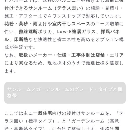
ビバホームでは、既存のバルコニーや掃き出し窓前に
後
付けできるサンルーム（テラス囲い）
の相談・見積り・
施工・アフターまでをワンストップで対応しています。
花粉・黄砂・雨よけ
や
室内干しスペース
のニーズ増加に
伴い、
熱線遮断ポリカ
、
Low-E複層ガラス
、
採風パネ
ル
、
床断熱
など快適性と省エネ性を高めるオプション構
成が主流です。
なお、
取扱いメーカー・仕様・工事体制は店舗・エリア
により異なる
ため、現地採寸のうえで最適仕様を選定し
ます。
サンルーム／ガーデンルームのグレード・タイプと価
格帯
ここでは主に
一般住宅向け
の後付けサンルームを、「テ
ラス囲い（標準タイプ）」と「ガーデンルーム（高意
匠・高断熱タイプ）」に分けて整理します。価格は
間