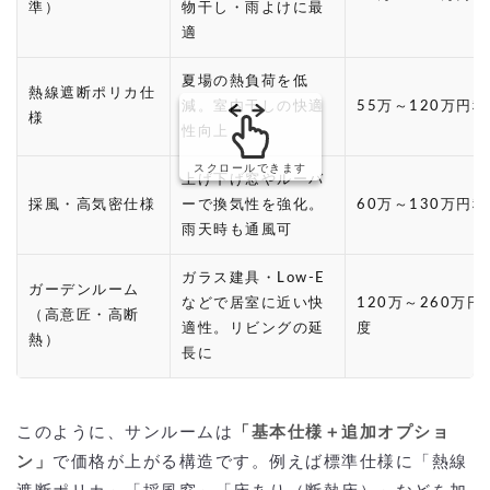
準）
物干し・雨よけに最
適
夏場の熱負荷を低
熱線遮断ポリカ仕
減。室内干しの快適
55万～120万円
様
性向上
スクロールできます
上げ下げ窓やルーバ
採風・高気密仕様
ーで換気性を強化。
60万～130万円
雨天時も通風可
ガラス建具・Low-E
ガーデンルーム
などで居室に近い快
120万～260万円
（高意匠・高断
適性。リビングの延
度
熱）
長に
このように、サンルームは
「基本仕様＋追加オプショ
ン」
で価格が上がる構造です。例えば標準仕様に「熱線