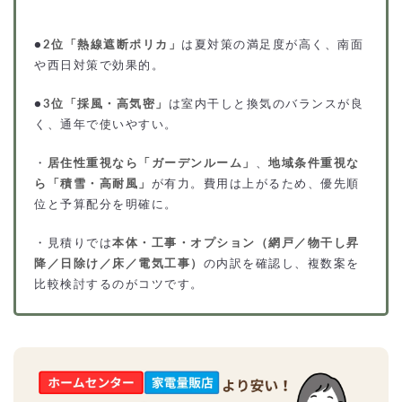
●
2位「熱線遮断ポリカ」
は夏対策の満足度が高く、南面
や西日対策で効果的。
●
3位「採風・高気密」
は室内干しと換気のバランスが良
く、通年で使いやすい。
・
居住性重視なら「ガーデンルーム」
、
地域条件重視な
ら「積雪・高耐風」
が有力。費用は上がるため、優先順
位と予算配分を明確に。
・見積りでは
本体・工事・オプション（網戸／物干し昇
降／日除け／床／電気工事）
の内訳を確認し、複数案を
比較検討するのがコツです。