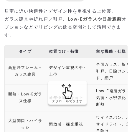
居室に近い快適性とデザイン性を重視する上位帯。
ガラス建具や折れ戸／引戸、
Low-Eガラス
や
日射遮蔽
オ
プションなどでリビングの延長空間として活用できま
す。
タイプ
位置づけ・特徴
主な機能・仕様
全面ガラス、折戸
高意匠フレーム＋
デザイン重視の中～
引戸、日除けシェ
ガラス建具
上位
ド、網戸
Low-E複層ガラス
断熱・Low-Eガラ
通年快適性を向上
気密・水密強化、
ス仕様
スクロールできます
断熱
ワイドスパン、ハ
大型間口・ハイサ
開放感・採光重視
サイドライト、天
ッシ
日除け