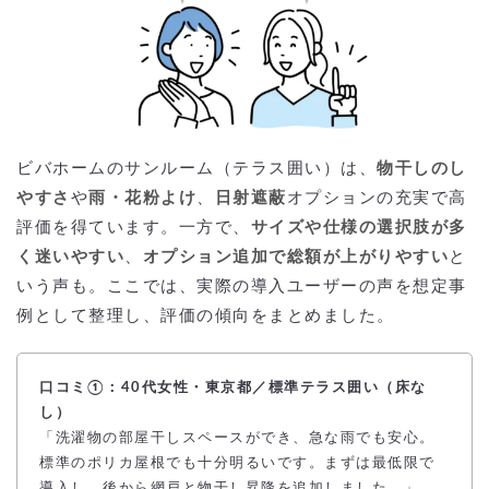
ビバホームのサンルーム（テラス囲い）は、
物干しのし
やすさ
や
雨・花粉よけ
、
日射遮蔽
オプションの充実で高
評価を得ています。一方で、
サイズや仕様の選択肢が多
く迷いやすい
、
オプション追加で総額が上がりやすい
と
いう声も。ここでは、実際の導入ユーザーの声を想定事
例として整理し、評価の傾向をまとめました。
口コミ①：40代女性・東京都／標準テラス囲い（床な
し）
「洗濯物の部屋干しスペースができ、急な雨でも安心。
標準のポリカ屋根でも十分明るいです。まずは最低限で
導入し、後から網戸と物干し昇降を追加しました。」