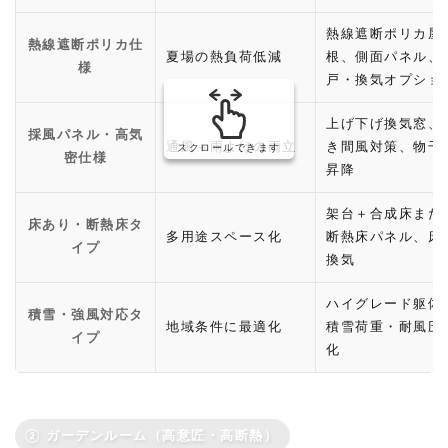
熱線遮断ポリカ屋
熱線遮断ポリカ仕
夏場の熱負荷低減
根、側面パネル、
様
戸・換気オプショ
上げ下げ換気窓、
採風パネル・高気
通風＋雨よけの両立
き間風対策、物干
スクロールできます
密仕様
昇降
架台＋合成床また
床あり・断熱床タ
多用途スペース化
断熱床パネル、床
イプ
換気
ハイグレード躯体
積雪・強風対応タ
地域条件に最適化
積雪荷重・耐風圧
イプ
化
② ガーデンルーム（高意匠・高断熱）