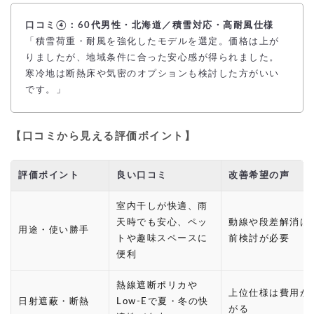
口コミ④：60代男性・北海道／積雪対応・高耐風仕様
「積雪荷重・耐風を強化したモデルを選定。価格は上が
りましたが、地域条件に合った安心感が得られました。
寒冷地は断熱床や気密のオプションも検討した方がいい
です。」
【口コミから見える評価ポイント】
評価ポイント
良い口コミ
改善希望の声
室内干しが快適、雨
天時でも安心、ペッ
動線や段差解消は
用途・使い勝手
トや趣味スペースに
前検討が必要
便利
熱線遮断ポリカや
上位仕様は費用が
日射遮蔽・断熱
Low-Eで夏・冬の快
がる