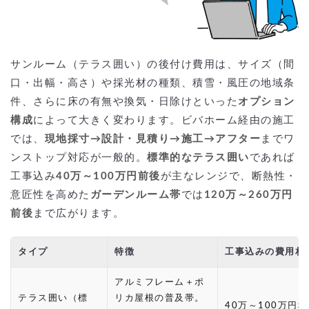
サンルーム（テラス囲い）の後付け費用は、サイズ（間
口・出幅・高さ）や採光材の種類、積雪・風圧の地域条
件、さらに床の有無や換気・日除けといった
オプション
構成
によって大きく変わります。ビバホーム経由の施工
では、
現地採寸→設計・見積り→施工→アフター
までワ
ンストップ対応が一般的。
標準的なテラス囲い
であれば
工事込み
40万～100万円前後
が主なレンジで、断熱性・
意匠性を高めた
ガーデンルーム帯
では
120万～260万円
前後
まで広がります。
タイプ
特徴
工事込みの費用相
アルミフレーム＋ポ
テラス囲い（標
リカ屋根の普及帯。
40万～100万円