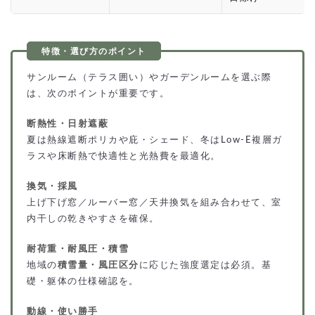
サンルーム（テラス囲い）やガーデンルームを選ぶ際
は、次のポイントが重要です。
断熱性・日射遮蔽
夏は熱線遮断ポリカや庇・シェード、冬はLow-E複層ガ
ラスや床断熱で快適性と光熱費を最適化。
換気・採風
上げ下げ窓／ルーバー窓／天井換気を組み合わせて、室
内干しの乾きやすさを確保。
耐荷重・耐風圧・積雪
地域の
積雪量・風圧区分
に応じた強度選定は必須。基
礎・躯体の仕様確認を。
動線・使い勝手