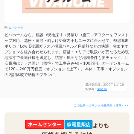
ビバホーム
ビバホームなら、相談→現地採寸→見積り→施工→アフターをワンスト
ップ対応。花粉・黄砂・雨よけや室内干しニーズに合わせて、熱線遮断
ポリカ／Low-E複層ガラス／採風パネル／床断熱などの快適・省エネオ
プションを組み合わせられます。店舗・エリアで取扱いが異なるため現
地採寸で最適仕様を選定し、積雪・風圧など地域条件も要チェック。目
安費用はテラス囲い（標準）で工事込み40～100万円、ガーデンルーム
で120～260万円程度（オプションで上下）。本体・工事・オプション
の内訳比較で納得のプランに。
最終更新日：2025年11月2日
監修者：
栗林 暁
この記事へのリンク掲載依頼（無料）>>