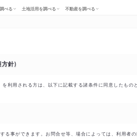
知識・費用を調べる
会社・工務店を調べる
解体を調べる
購入を調べる
ローンを調べる
基礎知識を調べる
土地活用会社を調べる
利回り・初期費用を調べる
不動産売却を調べる
不動産購入を調べる
不動産投資を調べる
調べる
土地活用を調べる
不動産を調べる
知識・費用を調べる
会社・工務店を調べる
解体を調べる
購入を調べる
ローンを調べる
基礎知識を調べる
土地活用会社を調べる
利回り・初期費用を調べる
不動産売却を調べる
不動産購入を調べる
不動産投資を調べる
方針)
下、当サイト）を利用される方は、以下に記載する諸条件に同意したも
覧する事ができます。お問合せ等、場合によっては、利用者の