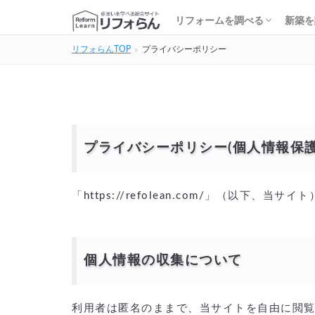
基礎知識・費用を調べる
リフォーム会社を調べる
リフォームローンを調べる
保険・補助金を調べる
基礎
建築
家の
土地
住宅
リフォームを調べる
新築を
リフォらんTOP
プライバシーポリシー
基礎知識・費用を調べる
リフォーム会社を調べる
リフォームローンを調べる
保険・補助金を調べる
基礎
建築
家の
土地
住宅
プライバシーポリシー(個人情報保護
「https://refolean.com/」（以
個人情報の収集について
利用者は匿名のままで、当サイトを自由に閲