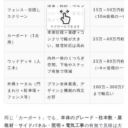
境界・防犯・プライ
フェンス・目隠し
15万～50万円程
バシー確保。延長と
スクリーン
（10m規模の一例
高さで積算
スクロールできます
本体仕様＋基礎＋コ
カーポート（1台
ンクリで幅が大き
25万～60万円程
用）
い。積雪対応は高め
内外一体のくつろぎ
ウッドデッキ（人
25万～80万円程
空間。下地やステッ
工木）
（~6㎡規模の一例
プ有無で増減
外構トータル（門
プラン全体最適。デ
100万～300万円
まわり＋駐車場＋
ザインと機能の両立
まで幅広い
フェンス等）
が肝
同じ「カーポート」でも、
本体のグレード・柱本数・屋
根材・サイドパネル・照明＋電気工事
の有無で見積は大