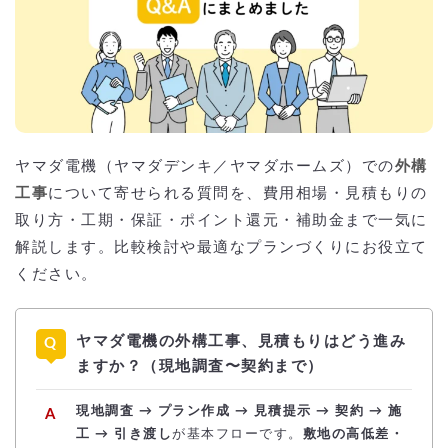
ヤマダ電機（ヤマダデンキ／ヤマダホームズ）での
外構
工事
について寄せられる質問を、費用相場・見積もりの
取り方・工期・保証・ポイント還元・補助金まで一気に
解説します。比較検討や最適なプランづくりにお役立て
ください。
ヤマダ電機の外構工事、見積もりはどう進み
ますか？（現地調査〜契約まで）
現地調査 → プラン作成 → 見積提示 → 契約 → 施
工 → 引き渡し
が基本フローです。
敷地の高低差・