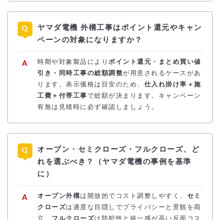
ヤマダ電機 外構工事はポイント還元やキャン
ペーンの対象になりますか？
時期や対象製品により
ポイント還元・まとめ買い値
引き・同時工事の総額調整
が用意されるケースがあ
ります。表示価格は目安のため、
仕入れ掛け率＋施
工費＋付帯工事
で総額が決まります。キャンペーン
有無は見積時に必ず確認しましょう。
オープン・セミクローズ・フルクローズ、ど
れを選ぶべき？（ヤマダ電機の事例を基準
に）
オープン外構
は開放的でコスト調整しやすく、
セミ
クローズ
は適度な目隠しでプライバシーと景観を両
立、
フルクローズ
は防犯性と統一感が高い反面コス