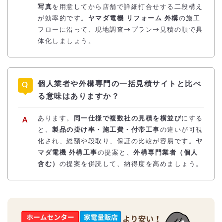
写真
を用意してから店舗で詳細打合せする二段構え
が効率的です。
ヤマダ電機 リフォーム 外構
の施工
フローに沿って、現地調査→プラン→見積の順で具
体化しましょう。
個人業者や外構専門の一括見積サイトと比べ
る意味はありますか？
あります。
同一仕様で複数社の見積を横並び
にする
と、
製品の掛け率・施工費・付帯工事
の違いが可視
化され、総額や段取り、保証の比較が容易です。
ヤ
マダ電機 外構工事
の提案と、
外構専門業者（個人
含む）
の提案を併読して、納得度を高めましょう。