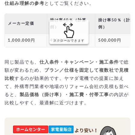
仕組み理解の参考
としてご覧ください。
掛け率40％（計算
掛け率50％（計算
メーカー定価
例）
例）
1,000,000円
400,000円
500,000円
スクロールできます
同じ製品でも、
仕入条件・キャンペーン・施工条件
で総
額が変わるため、
プラン／仕様を固定して複数社で見積
比較
するのが効果的です。ヤマダ電機での提案に加え
て、外構専門業者や地場のリフォーム会社の見積も並べ
ると、
製品価格（掛け率）・施工費・付帯工事
の内訳が
比較しやすく、最適解に近づけます。