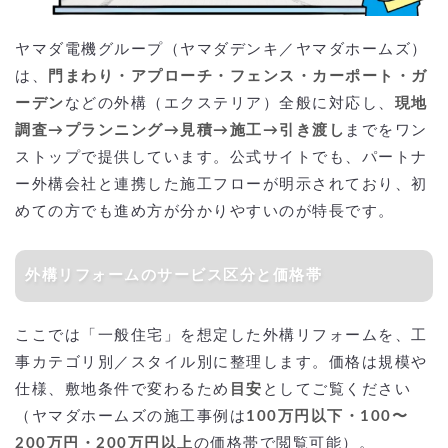
は？
ヤマダ電機グループ（ヤマダデンキ／ヤマダホームズ）
は、
門まわり・アプローチ・フェンス・カーポート・ガ
ーデン
などの外構（エクステリア）全般に対応し、
現地
調査→プランニング→見積→施工→引き渡し
までをワン
ストップで提供しています。公式サイトでも、パートナ
ー外構会社と連携した施工フローが明示されており、初
めての方でも進め方が分かりやすいのが特長です。
外構リフォームのサービス区分と価格帯
ここでは「一般住宅」を想定した外構リフォームを、工
事カテゴリ別／スタイル別に整理します。価格は規模や
仕様、敷地条件で変わるため
目安
としてご覧ください
（ヤマダホームズの施工事例は
100万円以下・100〜
200万円・200万円以上
の価格帯で閲覧可能）。