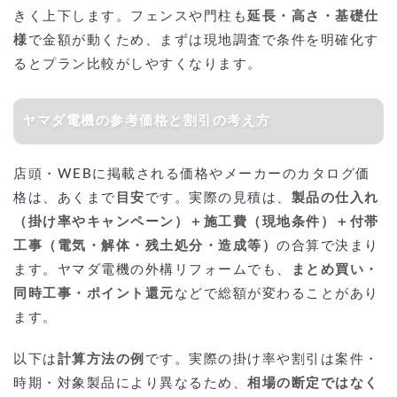
きく上下します。フェンスや門柱も
延長・高さ・基礎仕
様
で金額が動くため、まずは現地調査で条件を明確化す
るとプラン比較がしやすくなります。
ヤマダ電機の参考価格と割引の考え方
店頭・WEBに掲載される価格やメーカーのカタログ価
格は、あくまで
目安
です。実際の見積は、
製品の仕入れ
（掛け率やキャンペーン）＋施工費（現地条件）＋付帯
工事（電気・解体・残土処分・造成等）
の合算で決まり
ます。ヤマダ電機の外構リフォームでも、
まとめ買い・
同時工事・ポイント還元
などで総額が変わることがあり
ます。
以下は
計算方法の例
です。実際の掛け率や割引は案件・
時期・対象製品により異なるため、
相場の断定ではなく