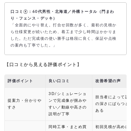
口コミ④：60代男性・北海道／外構トータル（門まわ
り・フェンス・デッキ）
「全面的にやり替え。打合せ回数が多く、最初の見積か
ら仕様変更が続いたため、着工まで少し時間はかかりま
した。ただ完成後の使い勝手は格段に良く、保証や点検
の案内も丁寧でした。」
【口コミから見える評価ポイント】
評価ポイント
良い口コミ
改善希望の声
3D/シミュレーショ
担当者によって説
提案力・分かりや
ンで完成像が掴みや
の深さにばらつき
すさ
すい／動線や高さの
ある
説明が丁寧
同時工事・まとめ買
初回見積が高めに