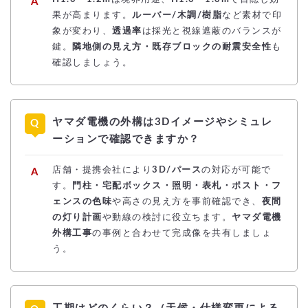
果が高まります。
ルーバー/木調/樹脂
など素材で印
象が変わり、
透過率
は採光と視線遮蔽のバランスが
鍵。
隣地側の見え方・既存ブロックの耐震安全性
も
確認しましょう。
ヤマダ電機の外構は3Dイメージやシミュレ
ーションで確認できますか？
店舗・提携会社により
3D/パース
の対応が可能で
す。
門柱・宅配ボックス・照明・表札・ポスト・フ
ェンスの色味
や高さの見え方を事前確認でき、
夜間
の灯り計画
や動線の検討に役立ちます。
ヤマダ電機
外構工事
の事例と合わせて完成像を共有しましょ
う。