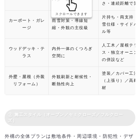
さ・連続距離で算
スクロールできます
片持ち・両支持・
カーポート・ガレ
雨雪対策・導線短
雪仕様・サイドパ
ージ
縮・外観の主役級
ル等
人工木／屋根テラ
ウッドデッキ・テ
内外一体のくつろぎ
ス・独立オーニン
ラス
空間に
の併設など
塗装／カバー工法
外壁・屋根（外装
外観刷新と耐候性・
（上張り）／高耐
リフォーム）
断熱性向上
材
② 施工スタイル（オープン／セミクローズ／フルクロー
ズ）
外構の全体プランは敷地条件・周辺環境・防犯性・デザ