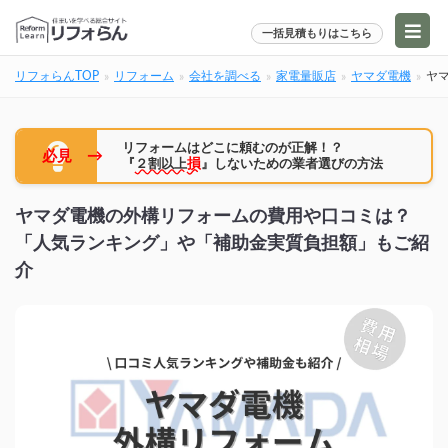
一括見積もりはこちら
リフォらんTOP
リフォーム
会社を調べる
家電量販店
ヤマダ電機
ヤ
リフォームはどこに頼むのが正解！？
→
必見
『
２割以上
損
』しないための業者選びの方法
ヤマダ電機の外構リフォームの費用や口コミは？
「人気ランキング」や「補助金実質負担額」もご紹
介