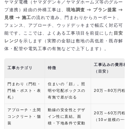
ヤマダ電機（ヤマダデンキ／ヤマダホームズ等のグルー
プ連携）経由の外構工事は、
現地調査 → プラン提案 →
見積 → 施工
の流れで進み、門まわりからカーポート、
フェンス、アプローチ、ウッドデッキまで幅広く対応可
能です。ここでは、よくある工事項目を前提にした
目安
レンジ
を示します（実際の金額は敷地の高低差・既存解
体・配管や電気工事の有無などで上下します）。
工事込みの費用相
工事カテゴリ
特徴
（目安）
門まわり（門柱・
住まいの「顔」。照
門袖・ポスト・表
明や宅配ボックスの
20万～80万円程
札）
有無で差が出る
アプローチ・土間
動線の安全性とデザ
20万～60万円程
コンクリート・舗
イン性に直結。面
（10㎡規模の一例
装
積・下地条件で変動