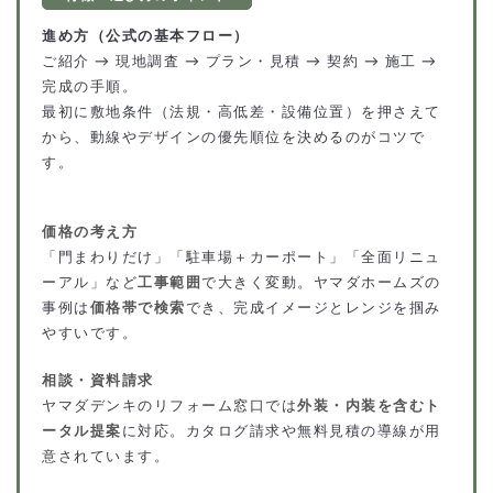
進め方（公式の基本フロー）
ご紹介 → 現地調査 → プラン・見積 → 契約 → 施工 →
完成の手順。
最初に敷地条件（法規・高低差・設備位置）を押さえて
から、動線やデザインの優先順位を決めるのがコツで
す。
価格の考え方
「門まわりだけ」「駐車場＋カーポート」「全面リニュ
ーアル」など
工事範囲
で大きく変動。ヤマダホームズの
事例は
価格帯で検索
でき、完成イメージとレンジを掴み
やすいです。
相談・資料請求
ヤマダデンキのリフォーム窓口では
外装・内装を含むト
ータル提案
に対応。カタログ請求や無料見積の導線が用
意されています。