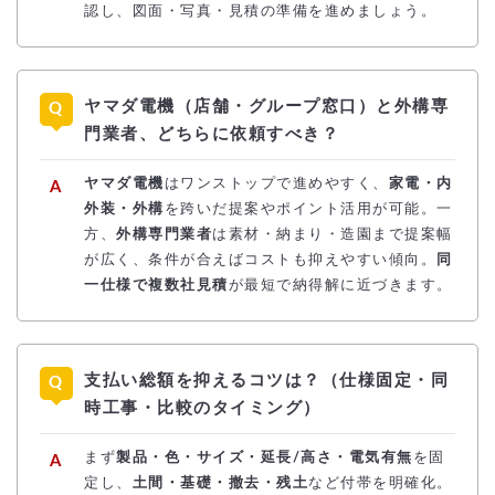
認し、図面・写真・見積の準備を進めましょう。
ヤマダ電機（店舗・グループ窓口）と外構専
門業者、どちらに依頼すべき？
ヤマダ電機
はワンストップで進めやすく、
家電・内
外装・外構
を跨いだ提案やポイント活用が可能。一
方、
外構専門業者
は素材・納まり・造園まで提案幅
が広く、条件が合えばコストも抑えやすい傾向。
同
一仕様で複数社見積
が最短で納得解に近づきます。
支払い総額を抑えるコツは？（仕様固定・同
時工事・比較のタイミング）
まず
製品・色・サイズ・延長/高さ・電気有無
を固
定し、
土間・基礎・撤去・残土
など付帯を明確化。