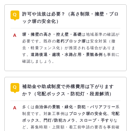
許可や法規は必要？（高さ制限・擁壁・ブロ
ック塀の安全化）
塀・擁壁の高さ・控え壁・基礎
は地域基準の確認が
必要です。既存の
老朽ブロック塀
は安全対策（撤
去・軽量フェンス化）が推奨される場合がありま
す。
道路後退・越境・水路占用・景観条例
も事前に
確認しましょう。
補助金や助成制度で外構費用は下がります
か？（宅配ボックス・防犯灯・段差解消）
多くは
自治体の景観・緑化・防犯・バリアフリー
系
制度です。対象工事例は
ブロック塀の安全化、宅配
ボックス、門灯/防犯カメラ、スロープ・手すり
な
ど。募集時期・上限額・着工前申請の要否を事前確