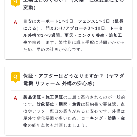
工期はどのくらい？（天候・仕様変更による
変動）
目安は
カーポート1〜3日
、
フェンス1〜3日（延長
による）
、
門まわり/アプローチ3〜10日
、
トータ
ル外構で1〜3週間
。
雨天・コンクリ養生・追加工
事
で前後します。繁忙期は職人手配に時間がかかる
ため、早めの計画が安心です。
保証・アフターはどうなりますか？（ヤマダ
電機 リフォーム 外構の安心感）
製品保証＋施工保証
の二層で案内されるのが一般的
です。
対象部位・期間・免責
は契約書で要確認。点
検やアフター窓口の案内があると安心です。外構は
屋外で劣化要因が多いため、
コーキング・塗装・金
物
の経年点検も計画しましょう。