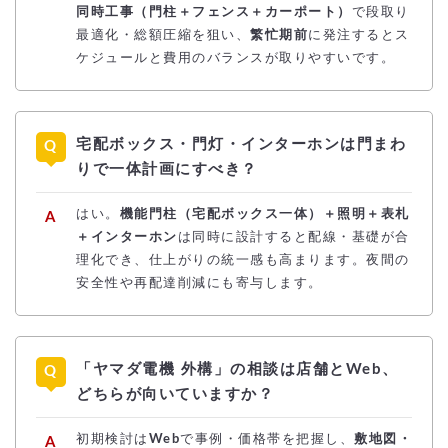
同時工事（門柱＋フェンス＋カーポート）
で段取り
最適化・総額圧縮を狙い、
繁忙期前
に発注するとス
ケジュールと費用のバランスが取りやすいです。
宅配ボックス・門灯・インターホンは門まわ
りで一体計画にすべき？
はい。
機能門柱（宅配ボックス一体）＋照明＋表札
＋インターホン
は同時に設計すると配線・基礎が合
理化でき、仕上がりの統一感も高まります。夜間の
安全性や再配達削減にも寄与します。
「ヤマダ電機 外構」の相談は店舗とWeb、
どちらが向いていますか？
初期検討は
Web
で事例・価格帯を把握し、
敷地図・