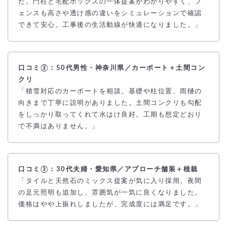
た。門柱と宅配ボックスの一体提案がわかりやすく、フ
ェンスも高さや透け感の違いをシミュレーションで確認
できて安心。工事後の生活動線が快適になりました。」
口コミ②：50代男性・神奈川県／カーポート＋土間コン
クリ
「積雪対応のカーポートを相談。基礎や柱位置、雨樋の
向きまで丁寧に説明がありました。土間コンクリも勾配
をしっかり取ってくれて水はけ良好。工期も想定どおり
で不満はありません。」
口コミ③：30代夫婦・愛知県／アプローチ舗装＋植栽
「タイルと天然石のミックス提案が気に入り採用。夜間
の足元照明も追加し、雰囲気が一気に良くなりました。
価格はやや上振れしましたが、完成度には満足です。」