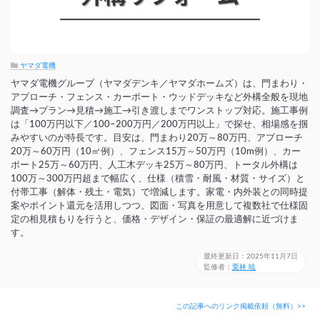
ヤマダ電機
ヤマダ電機グループ（ヤマダデンキ／ヤマダホームズ）は、門まわり・
アプローチ・フェンス・カーポート・ウッドデッキなど外構全般を現地
調査→プラン→見積→施工→引き渡しまでワンストップ対応。施工事例
は「100万円以下／100–200万円／200万円以上」で探せ、相場感を掴
みやすいのが特長です。目安は、門まわり20万～80万円、アプローチ
20万～60万円（10㎡例）、フェンス15万～50万円（10m例）、カー
ポート25万～60万円、人工木デッキ25万～80万円、トータル外構は
100万～300万円超まで幅広く、仕様（積雪・耐風・材質・サイズ）と
付帯工事（解体・残土・電気）で増減します。家電・内外装との同時提
案やポイント還元を活用しつつ、図面・写真を用意して複数社で仕様固
定の相見積もりを行うと、価格・デザイン・保証の最適解に近づけま
す。
最終更新日：2025年11月7日
監修者：
栗林 暁
この記事へのリンク掲載依頼（無料）>>