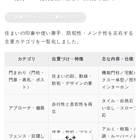
① 外構リフォーム（工事カテゴリ）
住まいの印象や使い勝手、防犯性・メンテ性を左右する
主要カテゴリを一覧化しました。
カテゴリ
位置づけ・特徴
主な内容・仕様
門まわり（門柱・
機能門柱／宅配ボ
住まいの顔。動線・
門扉・表札・ポス
クス一体型／照明
防犯・デザインの要
ト）
インターホン
タイル・自然石・
歩行性と意匠性を両
アプローチ・舗装
い出し・スロープ
立
応
アルミ・樹脂・木
境界・防犯・プライ
フェンス・目隠し
調・ルーバー／高
バシー確保