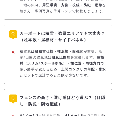
ト増の傾向。
周辺環境・方位・視線・防犯・動線
を
踏まえ、事例写真と予算レンジで比較しましょう。
カーポートは積雪・強風エリアでも大丈夫？
（柱本数・屋根材・サイドパネル）
積雪地は
耐積雪仕様・柱追加・梁強化
が前提、沿
岸/山間の強風地は
耐風圧性能
を重視します。
屋根
材（ポリカ/スチール折板）・柱位置・雨樋方向
で
使い勝手が変わるため、
土間コンクリの勾配・排水
とセットで設計すると失敗が少ないです。
フェンスの高さ・透け感はどう選ぶ？（目隠
し・防犯・隣地配慮）
H1.0〜1.2m
は境界用途、
H1.6〜1.8m
で目隠し効