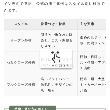
イン志向で選択。公式の施工事例はスタイル別に検索で
きます。
スタイル
位置づけ・特徴
主な要素
開放的で街並みに馴
低めの見切り・植
オープン外構
染む。コスト調整も
栽・簡易フェンス
しやすい
門袖・目隠しフェ
適度に囲い、プライ
セミクローズ外構
ス・植栽・アプロ
バシーと景観を両立
スクロールできます
チ演出
高いプライバシー・
門扉・塀・大型ゲ
フルクローズ外構
防犯性。デザインの
ト・カーポート一
統一感も
計画