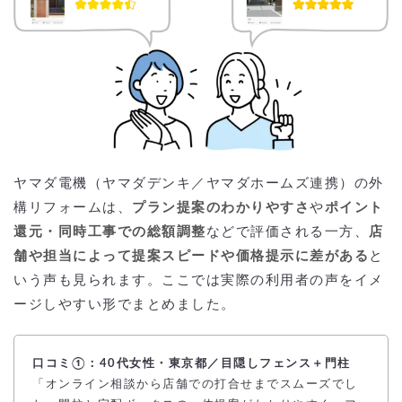
ヤマダ電機（ヤマダデンキ／ヤマダホームズ連携）の外
構リフォームは、
プラン提案のわかりやすさ
や
ポイント
還元・同時工事での総額調整
などで評価される一方、
店
舗や担当によって提案スピードや価格提示に差がある
と
いう声も見られます。ここでは実際の利用者の声をイメ
ージしやすい形でまとめました。
口コミ①：40代女性・東京都／目隠しフェンス＋門柱
「オンライン相談から店舗での打合せまでスムーズでし