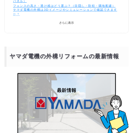
パネル）
フェンスの高さ・透け感はどう選ぶ？（目隠し・防犯・隣地配慮）
ヤマダ電機の外構は3Dイメージやシミュレーションで確認できます
か？
工期はどのくらい？（天候・仕様変更による変動）
保証・アフターはどうなりますか？（ヤマダ電機 リフォーム 外構の安
さらに表示
心感）
許可や法規は必要？（高さ制限・擁壁・ブロック塀の安全化）
補助金や助成制度で外構費用は下がりますか？（宅配ボックス・防犯
灯・段差解消）
ヤマダ電機（店舗・グループ窓口）と外構専門業者、どちらに依頼すべ
き？
支払い総額を抑えるコツは？（仕様固定・同時工事・比較のタイミン
ヤマダ電機の外構リフォームの最新情報
グ）
宅配ボックス・門灯・インターホンは門まわりで一体計画にすべき？
「ヤマダ電機 外構」の相談は店舗とWeb、どちらが向いていますか？
個人業者や外構専門の一括見積サイトと比べる意味はありますか？
ヤマダ電機の外構リフォームの口コミと人気ランキン
グ
ヤマダ電機の外構リフォーム 口コミ人気ランキング
ヤマダ電機の外構リフォームはどこに頼むべきか？
ヤマダ電機（店舗・グループ窓口）に依頼する場合
外構専門業者・リフォーム会社に依頼する場合
補助金や助成制度を活用するとお得に
補助金を活用した場合の費用シミュレーション（例）
ヤマダ電機の外構リフォームより安価で依頼するに