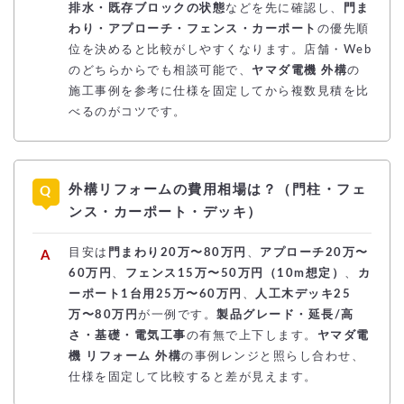
排水・既存ブロックの状態
などを先に確認し、
門ま
わり・アプローチ・フェンス・カーポート
の優先順
位を決めると比較がしやすくなります。店舗・Web
のどちらからでも相談可能で、
ヤマダ電機 外構
の
施工事例を参考に仕様を固定してから複数見積を比
べるのがコツです。
外構リフォームの費用相場は？（門柱・フェ
ンス・カーポート・デッキ）
目安は
門まわり20万〜80万円
、
アプローチ20万〜
60万円
、
フェンス15万〜50万円（10m想定）
、
カ
ーポート1台用25万〜60万円
、
人工木デッキ25
万〜80万円
が一例です。
製品グレード・延長/高
さ・基礎・電気工事
の有無で上下します。
ヤマダ電
機 リフォーム 外構
の事例レンジと照らし合わせ、
仕様を固定して比較すると差が見えます。