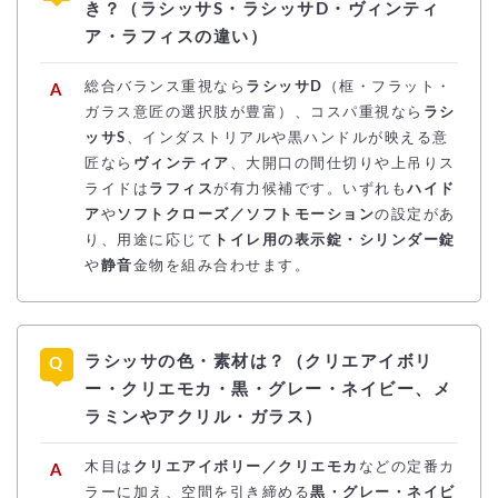
き？（ラシッサS・ラシッサD・ヴィンティ
ア・ラフィスの違い）
総合バランス重視なら
ラシッサD
（框・フラット・
ガラス意匠の選択肢が豊富）、コスパ重視なら
ラシ
ッサS
、インダストリアルや黒ハンドルが映える意
匠なら
ヴィンティア
、大開口の間仕切りや上吊りス
ライドは
ラフィス
が有力候補です。いずれも
ハイド
ア
や
ソフトクローズ／ソフトモーション
の設定があ
り、用途に応じて
トイレ用の表示錠・シリンダー錠
や
静音
金物を組み合わせます。
ラシッサの色・素材は？（クリエアイボリ
ー・クリエモカ・黒・グレー・ネイビー、メ
ラミンやアクリル・ガラス）
木目は
クリエアイボリー／クリエモカ
などの定番カ
ラーに加え、空間を引き締める
黒・グレー・ネイビ