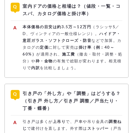
室内ドアの価格と相場は？（値段・一覧・コ
スパ、カタログ価格と掛け率）
本体価格の目安は約3.5万～12万円
（ラシッサS／
D、ヴィンティアの一般仕様レンジ）。
ハイドア・
意匠ガラス・ソフトクローズ・防音
などで加算。カ
タログの
定価
に対して実売は
掛け率（例：40～
60%）
が適用され、
施工費
（撤去・取付・調整・処
分）や
枠・金物
の有無で総額が変わります。相見積
りで
内訳
を比較しましょう。
引き戸の「外し方」や「調整」はどうする？
（引き戸 外し方／引き戸 調整／戸当たり・
丁番・蝶番）
引き戸は多くが
上吊り
で、戸車や吊り金具の
調整ね
じ
で建付けを直します。外す際は
ストッパー
（戸当