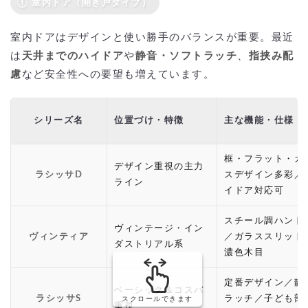
① 室内ドア（開き戸タイプ）
室内ドアはデザインと使い勝手のバランスが重要。最近
は
天井までのハイドア
や
静音・ソフトラッチ
、
指挟み配
慮
など安全性への要望も増えています。
シリーズ名
位置づけ・特徴
主な機能・仕様
框・フラット・ガ
デザイン重視の主力
ラシッサD
スデザイン多彩／
ライン
イドア対応可
スチール調ハンド
ヴィンテージ・イン
ヴィンティア
／ガラススリット
ダストリアル系
濃色木目
定番デザイン／静
ベーシック＆コスパ
ラシッサS
ラッチ／子ども部
スクロールできます
重視