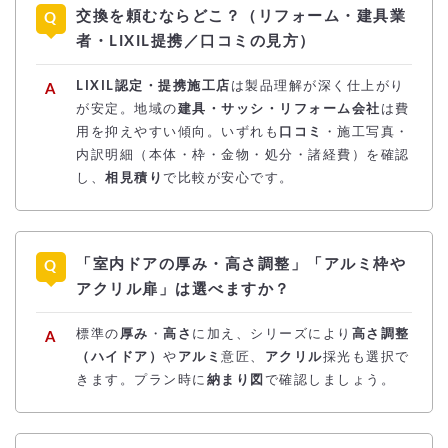
交換を頼むならどこ？（リフォーム・建具業
者・LIXIL提携／口コミの見方）
LIXIL認定・提携施工店
は製品理解が深く仕上がり
が安定。地域の
建具・サッシ・リフォーム会社
は費
用を抑えやすい傾向。いずれも
口コミ
・施工写真・
内訳明細（本体・枠・金物・処分・諸経費）を確認
し、
相見積り
で比較が安心です。
「室内ドアの厚み・高さ調整」「アルミ枠や
アクリル扉」は選べますか？
標準の
厚み
・
高さ
に加え、シリーズにより
高さ調整
（ハイドア）
や
アルミ
意匠、
アクリル
採光も選択で
きます。プラン時に
納まり図
で確認しましょう。