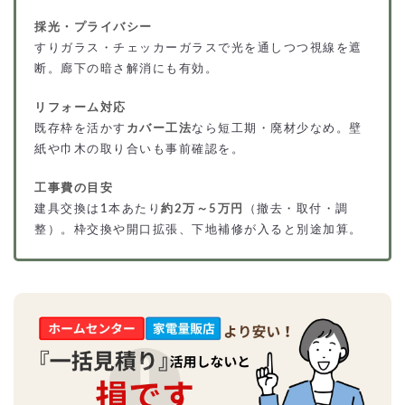
採光・プライバシー
すりガラス・チェッカーガラスで光を通しつつ視線を遮
断。廊下の暗さ解消にも有効。
リフォーム対応
既存枠を活かす
カバー工法
なら短工期・廃材少なめ。壁
紙や巾木の取り合いも事前確認を。
工事費の目安
建具交換は1本あたり
約2万～5万円
（撤去・取付・調
整）。枠交換や開口拡張、下地補修が入ると別途加算。