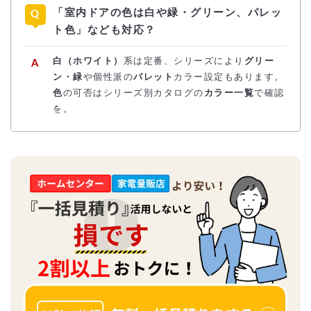
「室内ドアの色は白や緑・グリーン、パレッ
ト色」なども対応？
白（ホワイト）
系は定番、シリーズにより
グリー
ン・緑
や個性派の
パレット
カラー設定もあります。
色
の可否はシリーズ別カタログの
カラー一覧
で確認
を。