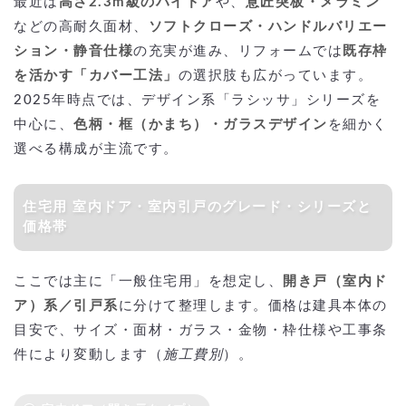
最近は
高さ2.3m級のハイドア
や、
意匠突板・メラミン
補助金を活用する場合のポイント：一括見積もりサイトの活用
などの高耐久面材、
ソフトクローズ・ハンドルバリエー
リクシルの室内ドアの交換より安価で依頼するには？
ション・静音仕様
の充実が進み、リフォームでは
既存枠
を活かす「カバー工法」
の選択肢も広がっています。
2025年時点では、デザイン系「ラシッサ」シリーズを
中心に、
色柄・框（かまち）・ガラスデザイン
を細かく
選べる構成が主流です。
住宅用 室内ドア・室内引戸のグレード・シリーズと
価格帯
ここでは主に「一般住宅用」を想定し、
開き戸（室内ド
ア）系／引戸系
に分けて整理します。価格は建具本体の
目安で、サイズ・面材・ガラス・金物・枠仕様や工事条
件により変動します（
施工費別
）。