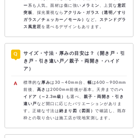
ー
系も人気。面材は傷に強い
メラミン
、上質な
意匠
突板
、採光重視なら
アクリル・ガラス（透明／すり
ガラス／チェッカー／モール）
など。
ステンドグラ
ス風意匠
を選べるデザインもあります。
サイズ・寸法・厚みの目安は？（開き戸・引
き戸・引き違い戸／親子・両開き・ハイド
ア）
標準的な
厚み
は30～40mm台、
幅
は600～900mm
前後、
高さ
は2000mm前後が基本。天井までの
ハ
イドア（～2.3m級）
も選べ、
親子・両開き・引き
違い戸
など開口に応じたバリエーションがありま
す。正確な寸法は
納まり図（図面）
で確認し、既存
枠との取り合いは施工店が現地実測します。