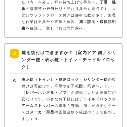
たり内）を外し、戸を持ち上げて手前へ。
丁番・蝶
番
の微調整や
戸当たり
の当たり具合も要点です。大
開口やソフトクローズ付きは部材点数が多く、無理
な作業は不具合や破損の原因。
施工説明・取扱説明
書
を確認し、難しければ専門家へ。
鍵を後付けできますか？（室内ドア 鍵／シリ
ンダー錠・表示錠・トイレ・チャイルドロッ
ク）
表示錠（トイレ）・簡易ロック・シリンダー錠
の後
付けは可能です。扉厚や加工範囲、既存ハンドル
（
レバーハンドル・ノブ
）の型式により金物選定が
変わります。小さなお子様には
チャイルドロック
や
アームストッパー
の併用も有効。加工が必要なケー
スは
メーカー部品
や互換金物を確認のうえで依頼し
ましょう。