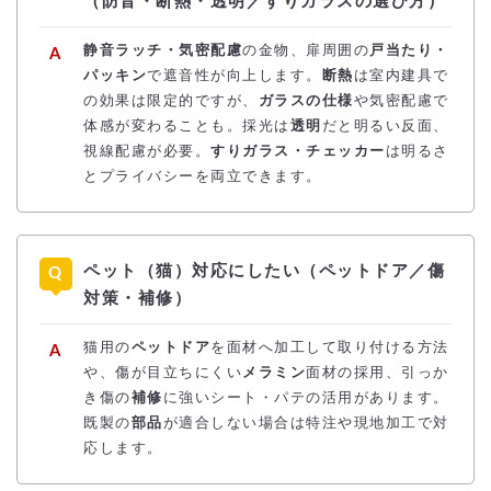
（防音・断熱・透明／すりガラスの選び方）
静音ラッチ・気密配慮
の金物、扉周囲の
戸当たり・
パッキン
で遮音性が向上します。
断熱
は室内建具で
の効果は限定的ですが、
ガラスの仕様
や気密配慮で
体感が変わることも。採光は
透明
だと明るい反面、
視線配慮が必要。
すりガラス・チェッカー
は明るさ
とプライバシーを両立できます。
ペット（猫）対応にしたい（ペットドア／傷
対策・補修）
猫用の
ペットドア
を面材へ加工して取り付ける方法
や、傷が目立ちにくい
メラミン
面材の採用、引っか
き傷の
補修
に強いシート・パテの活用があります。
既製の
部品
が適合しない場合は特注や現地加工で対
応します。