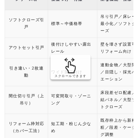
吊り引戸／床レー
ソフトクローズ引
標準～中価格帯
最小化／ソフトク
戸
ーズ
後付けしやすい露出
壁を壊さず設置可
アウトセット引戸
レール
リフォーム向け
連動金物／大型間
引き違い・2枚連
ワイド開口向け
／目隠し・採光バ
動
スクロールできます
エーション
床段差ゼロ配慮／
間仕切り引戸（上
可変間取り・ゾーニ
結パネル／大型ソ
吊り）
ング
トクローズ
既存枠上から新枠
リフォーム枠対応
短工期・粉じん少な
粧／段差・ケーシ
（カバー工法）
め
グ調整