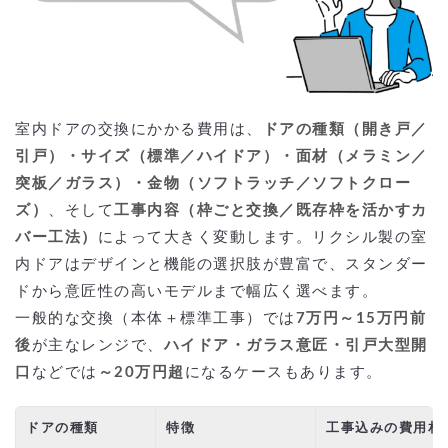
室内ドアの交換にかかる費用は、
ドアの種類（開き戸／
引戸）・サイズ（標準／ハイドア）・面材（メラミン／
突板／ガラス）・金物（ソフトラッチ／ソフトクロー
ズ）
、そして
工事内容（枠ごと交換／既存枠を活かすカ
バー工法）
によって大きく変動します。リクシル製の室
内ドアはデザインと機能の選択肢が豊富で、スタンダー
ドから意匠性の高いモデルまで幅広く選べます。
一般的な交換（本体＋標準工事）では
7万円～15万円前
後
が主なレンジで、
ハイドア・ガラス意匠・引戸大型開
口
などでは
～20万円超
になるケースもあります。
ドアの種類
特徴
工事込みの費用相