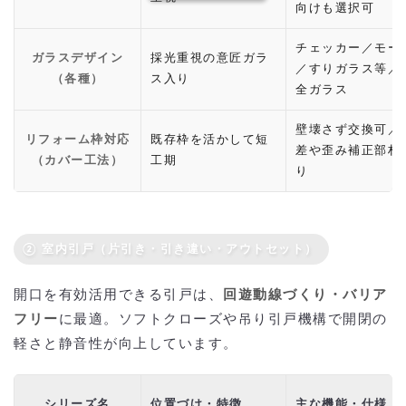
向けも選択可
チェッカー／モー
ガラスデザイン
採光重視の意匠ガラ
／すりガラス等／
（各種）
ス入り
全ガラス
壁壊さず交換可／
リフォーム枠対応
既存枠を活かして短
差や歪み補正部材
（カバー工法）
工期
り
② 室内引戸（片引き・引き違い・アウトセット）
開口を有効活用できる引戸は、
回遊動線づくり・バリア
フリー
に最適。ソフトクローズや吊り引戸機構で開閉の
軽さと静音性が向上しています。
シリーズ名
位置づけ・特徴
主な機能・仕様