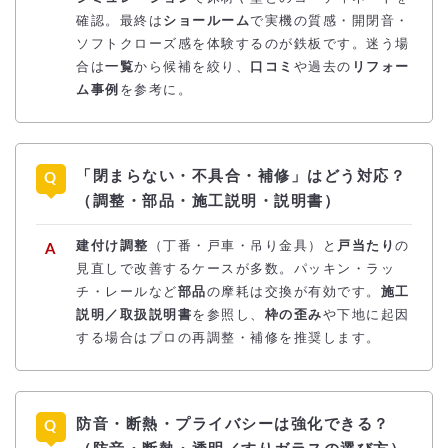
確認。最終は
ショールーム
で実機の質感・開閉音・
ソフトクローズ感を体験するのが鉄板です。迷う場
合は
一覧
から候補を絞り、
口コミ
や過去の
リフォー
ム事例
を参考に。
「閉まらない・不具合・補修」はどう対応？
（調整・部品・施工説明・説明書）
建付け調整
（丁番・戸車・吊り金具）と
戸当たり
の
見直しで改善するケースが多数。パッキン・ラッ
チ・レールなど
部品
の摩耗は交換が有効です。
施工
説明／取扱説明書
を参照し、
枠の歪み
や下地に起因
する場合はプロの再調整・補修を推奨します。
防音・断熱・プライバシーは強化できる？