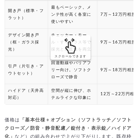
最もベーシック。メ
開き戸（標準・フ
ンテ性が高く各室に
7万～12万円程度
ラット）
使いやすい
デザイン開き戸
チェッカー・モー
（框・ガラス採
ル・すりガラス等で
9万～16万円程度
光）
採光と意匠性を両立
スクロールできます
回遊動線やバリアフ
引戸（片引き・ア
リー向け。ソフトク
9万～18万円程度
ウトセット）
ローズで静音
ハイドア（天井高
空間が縦に伸び、ホ
12万～22万円程
対応）
テルライクな印象に
価格は
「基本仕様＋オプション（ソフトラッチ／ソフト
クローズ／防音・静音配慮／錠付き・表示錠／ハイドア
化」
など）の組み合わせで上がり下がりします。既存枠