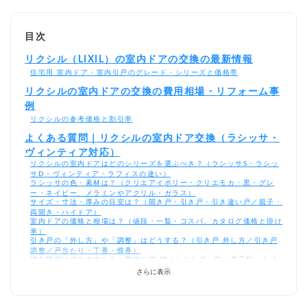
目次
リクシル（LIXIL）の室内ドアの交換の最新情報
住宅用 室内ドア・室内引戸のグレード・シリーズと価格帯
リクシルの室内ドアの交換の費用相場・リフォーム事
例
リクシルの参考価格と割引率
よくある質問｜リクシルの室内ドア交換（ラシッサ・
ヴィンティア対応）
リクシルの室内ドアはどのシリーズを選ぶべき？（ラシッサS・ラシッ
サD・ヴィンティア・ラフィスの違い）
ラシッサの色・素材は？（クリエアイボリー・クリエモカ・黒・グレ
ー・ネイビー、メラミンやアクリル・ガラス）
サイズ・寸法・厚みの目安は？（開き戸・引き戸・引き違い戸／親子・
両開き・ハイドア）
室内ドアの価格と相場は？（値段・一覧・コスパ、カタログ価格と掛け
率）
引き戸の「外し方」や「調整」はどうする？（引き戸 外し方／引き戸
調整／戸当たり・丁番・蝶番）
鍵を後付けできますか？（室内ドア 鍵／シリンダー錠・表示錠・トイ
レ・チャイルドロック）
さらに表示
ソフトモーション（ソフトクローズ）やドアクローザー・ストッパーは
後付け可能？
ショールーム・カタログ・シミュレーションの使い分けは？（カタログ