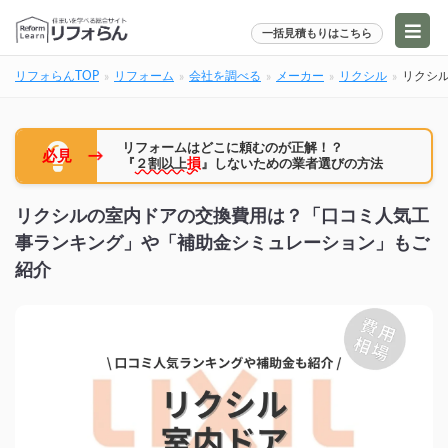
一括見積もりはこちら
リフォらんTOP
リフォーム
会社を調べる
メーカー
リクシル
リクシ
リフォームはどこに頼むのが正解！？
→
必見
『
２割以上
損
』しないための業者選びの方法
リクシルの室内ドアの交換費用は？「口コミ人気工
事ランキング」や「補助金シミュレーション」もご
紹介