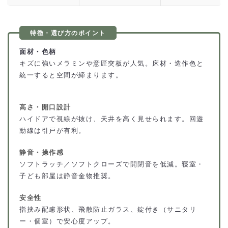
面材・色柄
キズに強いメラミンや意匠突板が人気。床材・造作色と
統一すると空間が締まります。
高さ・開口設計
ハイドアで視線が抜け、天井を高く見せられます。回遊
動線は引戸が有利。
静音・操作感
ソフトラッチ／ソフトクローズで開閉音を低減。寝室・
子ども部屋は静音金物推奨。
安全性
指挟み配慮形状、飛散防止ガラス、錠付き（サニタリ
ー・個室）で安心度アップ。