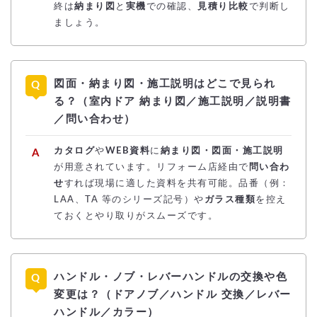
終は
納まり図
と
実機
での確認、
見積り比較
で判断し
ましょう。
図面・納まり図・施工説明はどこで見られ
る？（室内ドア 納まり図／施工説明／説明書
／問い合わせ）
カタログ
や
WEB資料
に
納まり図・図面・施工説明
が用意されています。リフォーム店経由で
問い合わ
せ
すれば現場に適した資料を共有可能。品番（例：
LAA、TA 等のシリーズ記号）や
ガラス種類
を控え
ておくとやり取りがスムーズです。
ハンドル・ノブ・レバーハンドルの交換や色
変更は？（ドアノブ／ハンドル 交換／レバー
ハンドル／カラー）