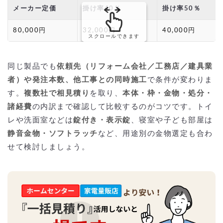
メーカー定価
掛け率40％
掛け率50％
80,000円
32,000円
40,000円
スクロールできます
同じ製品でも
依頼先（リフォーム会社／工務店／建具業
者）や発注本数、他工事との同時施工
で条件が変わりま
す。
複数社で相見積り
を取り、
本体・枠・金物・処分・
諸経費
の内訳まで確認して比較するのがコツです。トイ
レや洗面室などは
錠付き・表示錠
、寝室や子ども部屋は
静音金物・ソフトラッチ
など、用途別の金物選定も合わ
せて検討しましょう。