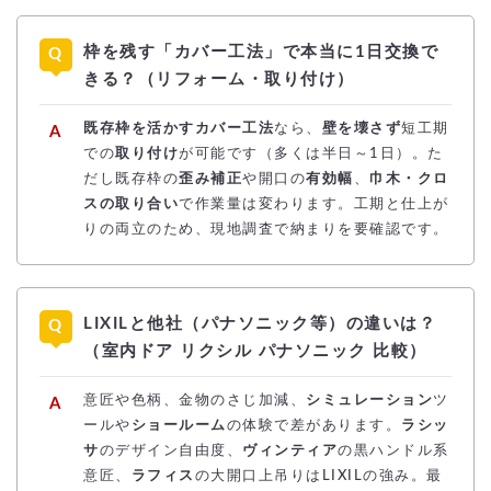
枠を残す「カバー工法」で本当に1日交換で
きる？（リフォーム・取り付け）
既存枠を活かすカバー工法
なら、
壁を壊さず
短工期
での
取り付け
が可能です（多くは半日～1日）。た
だし既存枠の
歪み補正
や開口の
有効幅
、
巾木・クロ
スの取り合い
で作業量は変わります。工期と仕上が
りの両立のため、現地調査で納まりを要確認です。
LIXILと他社（パナソニック等）の違いは？
（室内ドア リクシル パナソニック 比較）
意匠や色柄、金物のさじ加減、
シミュレーション
ツ
ールや
ショールーム
の体験で差があります。
ラシッ
サ
のデザイン自由度、
ヴィンティア
の黒ハンドル系
意匠、
ラフィス
の大開口上吊りはLIXILの強み。最