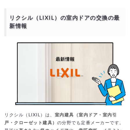
請求・室内ドア シュミレーション）
「閉まらない・不具合・補修」はどう対応？（調整・部品・施工説明・
説明書）
防音・断熱・プライバシーは強化できる？（防音・断熱・透明／すりガ
リクシル（LIXIL）の室内ドアの交換の最
ラスの選び方）
ペット（猫）対応にしたい（ペットドア／傷対策・補修）
新情報
枠を残す「カバー工法」で本当に1日交換できる？（リフォーム・取り
付け）
LIXILと他社（パナソニック等）の違いは？（室内ドア リクシル パナ
ソニック 比較）
図面・納まり図・施工説明はどこで見られる？（室内ドア 納まり図／
施工説明／説明書／問い合わせ）
ハンドル・ノブ・レバーハンドルの交換や色変更は？（ドアノブ／ハン
ドル 交換／レバーハンドル／カラー）
特注（オーダー）は高い？（オーダー寸法・特注色・親子や両開き、ス
ライド設計）
交換を頼むならどこ？（リフォーム・建具業者・LIXIL提携／口コミの
見方）
「室内ドアの厚み・高さ調整」「アルミ枠やアクリル扉」は選べます
か？
「室内ドアの色は白や緑・グリーン、パレット色」なども対応？
リクシルの室内ドアの交換の口コミと人気ランキング
リクシル室内ドアの口コミ人気ランキング
リクシルの室内ドアの交換はどこに頼むべきか？
リクシル認定・提携施工店に依頼する場合
リクシル（LIXIL）は、
室内建具（室内ドア・室内引
建具業者・サッシ業者・リフォーム会社に依頼する場合
戸・クローゼット建具）
の分野でも定番メーカーです。
補助金や助成制度を活用するとお得に
補助金を活用した場合の費用シミュレーション