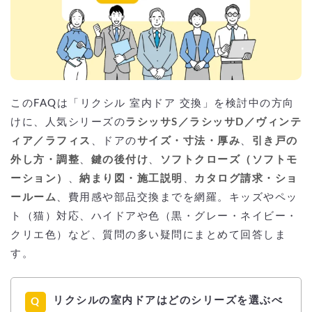
このFAQは「リクシル 室内ドア 交換」を検討中の方向
けに、人気シリーズの
ラシッサS／ラシッサD／ヴィンテ
ィア／ラフィス
、ドアの
サイズ・寸法・厚み
、
引き戸の
外し方・調整
、
鍵の後付け
、
ソフトクローズ（ソフトモ
ーション）
、
納まり図・施工説明
、
カタログ請求・ショ
ールーム
、費用感や部品交換までを網羅。キッズやペッ
ト（猫）対応、ハイドアや色（黒・グレー・ネイビー・
クリエ色）など、質問の多い疑問にまとめて回答しま
す。
リクシルの室内ドアはどのシリーズを選ぶべ