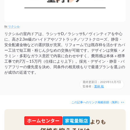
リクシル
リクシルの室内ドアは、ラシッサD／ラシッサS／ヴィンティアを中心
に、高さ2.3m級のハイドアやソフトラッチ／ソフトクローズ、静音・
安全配慮金物などの選択肢が充実。リフォームでは既存枠を活かすカバ
ー工法で短工期・粉じん少なめの交換が可能です。デザインは突板・メ
ラミン・多彩なガラス意匠で内装に合わせやすく、費用感は本体＋標準
工事で約7万～15万円（仕様により上下）。採光・デザイン・静音・バ
リアフリーの優先度を決め、同条件の相見積もりで最適プランを選ぶの
が成功の近道です。
最終更新日：2025年11月7日
監修者：
栗林 暁
この記事へのリンク掲載依頼（無料）>>