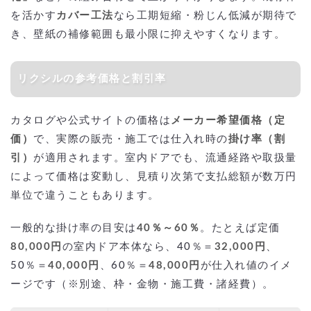
を活かす
カバー工法
なら工期短縮・粉じん低減が期待で
き、壁紙の補修範囲も最小限に抑えやすくなります。
リクシルの参考価格と割引率
カタログや公式サイトの価格は
メーカー希望価格（定
価）
で、実際の販売・施工では仕入れ時の
掛け率（割
引）
が適用されます。室内ドアでも、流通経路や取扱量
によって価格は変動し、見積り次第で支払総額が数万円
単位で違うこともあります。
一般的な掛け率の目安は
40％～60％
。たとえば定価
80,000円
の室内ドア本体なら、40％＝
32,000円
、
50％＝
40,000円
、60％＝
48,000円
が仕入れ値のイメ
ージです（※別途、枠・金物・施工費・諸経費）。