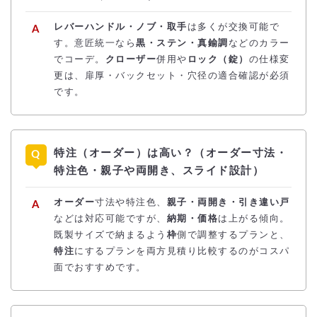
レバーハンドル・ノブ・取手
は多くが交換可能で
す。意匠統一なら
黒・ステン・真鍮調
などのカラー
でコーデ。
クローザー
併用や
ロック（錠）
の仕様変
更は、扉厚・バックセット・穴径の適合確認が必須
です。
特注（オーダー）は高い？（オーダー寸法・
特注色・親子や両開き、スライド設計）
オーダー
寸法や特注色、
親子・両開き・引き違い戸
などは対応可能ですが、
納期・価格
は上がる傾向。
既製サイズで納まるよう
枠
側で調整するプランと、
特注
にするプランを両方見積り比較するのがコスパ
面でおすすめです。