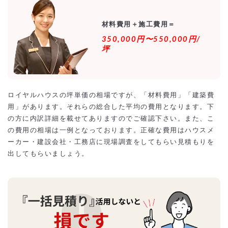
ロイヤルハウス以外のローコスト住宅のおすすめのハ
ウスメーカーのランキング
材料費用＋施工費用＝
ロイヤルハウスなら総額1500万以下で土地込み30
350,000円〜550,000円/
坪〜35坪は可能！？
坪
ロイヤルハウス住宅の土地代の相場（地方別）
ロイヤルハウス住宅の施工事例【外観画像・坪単価】
ﾛｲﾔﾙﾊｳｽの2階建て住宅の新築施工事例
ロイヤルハウスの坪単価の相場ですが、「材料費用」「建築費
ﾛｲﾔﾙﾊｳｽの平屋住宅の新築施工事例
用」があります。それらの総合した平均の費用となります。下
ロイヤルハウス住宅の相場をオーバーしないように最
の方に内訳詳細を載せてありますのでご確認下さい。また、こ
安値の激安にするには？
相見積もりとは？
の費用の相場は一例となっております。正確な費用はハウスメ
一括見積もり無料サービスで安くロイヤルハウス住宅をできる優良会社
ーカー・建設会社・工務店に現場調査をしてもらい見積もりを
を探す！
より安価で依頼するには？
出してもらいましょう。