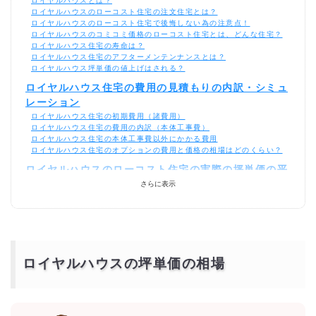
ロイヤルハウスとは？
ロイヤルハウスのローコスト住宅の注文住宅とは？
ロイヤルハウスのローコスト住宅で後悔しない為の注意点！
ロイヤルハウスのコミコミ価格のローコスト住宅とは、どんな住宅？
ロイヤルハウス住宅の寿命は？
ロイヤルハウス住宅のアフターメンテンナンスとは？
ロイヤルハウス坪単価の値上げはされる？
ロイヤルハウス住宅の費用の見積もりの内訳・シミュ
レーション
ロイヤルハウス住宅の初期費用（諸費用）
ロイヤルハウス住宅の費用の内訳（本体工事費）
ロイヤルハウス住宅の本体工事費以外にかかる費用
ロイヤルハウス住宅のオプションの費用と価格の相場はどのくらい？
ロイヤルハウスのローコスト住宅の実際の坪単価の平
均価格の相場
さらに表示
ロイヤルハウス住宅の間取り別の価格の相場
ロイヤルハウス住宅を総額1000万円以下で建てれる坪数の実例は？
ロイヤルハウス住宅は平屋がおすすめ！1000万円以
下が相場！
300万円・400万円・500万円でもロイヤルハウス住宅の平屋なら建て
ロイヤルハウスの坪単価の相場
れる？
600万円のロイヤルハウス住宅なら平屋がおすすめ
900万円・800万円・700万円のロイヤルハウス住宅の間取りの構造
は？
自由設計のロイヤルハウス住宅のコストの抑え方