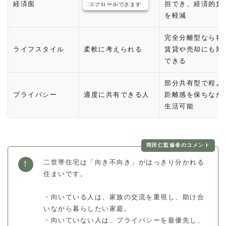
経済面
コストを抑えたい
担でき、経済的負
スクロールできます
を軽減
完全分離型なら将
ライフスタイル
柔軟に考えられる
賃貸や売却にも対
できる
部分共有型で程よ
プライバシー
適度に共有できる人
距離感を保ちなが
生活可能
岡田仁監修者のコメント
二世帯住宅は「向き不向き」がはっきり分かれる
住まいです。
・向いている人は、家族の交流を重視し、助け合
いながら暮らしたい家庭。
・向いていない人は、プライバシーを最優先し、