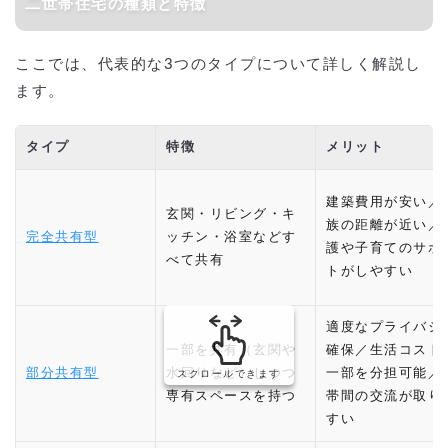
二世帯住宅の種類と特徴
ここでは、代表的な3つのタイプについて詳しく解説し
ます。
タイプ
特徴
メリット
建築費用が安い／
玄関・リビング・キ
族の距離が近い／
完全共有型
ッチン・浴室などす
護や子育てのサポ
べて共有
トがしやすい
適度なプライバシ
一部を共有（玄関や
確保／生活コスト
部分共有型
水回りなど）しつつ
一部を分担可能／
スクロールできます
専有スペースを持つ
帯間の交流が取り
すい