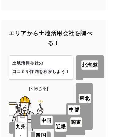
エリアから土地活用会社を調べ
る！
土地活用会社の
北海道
口コミや評判を検索しよう！
[×閉じる]
東北
中部
中国
関東
九州
近畿
・
四国