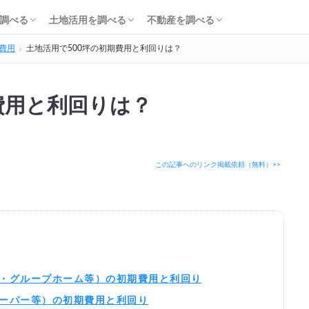
知識・費用を調べる
会社・工務店を調べる
解体を調べる
購入を調べる
ローンを調べる
基礎知識を調べる
土地活用会社を調べる
利回り・初期費用を調べる
不動産売却を調べる
不動産購入を調べる
不動産投資を調べる
調べる
土地活用を調べる
不動産を調べる
費用
土地活用で500坪の初期費用と利回りは？
知識・費用を調べる
会社・工務店を調べる
解体を調べる
購入を調べる
ローンを調べる
基礎知識を調べる
土地活用会社を調べる
利回り・初期費用を調べる
不動産売却を調べる
不動産購入を調べる
不動産投資を調べる
費用と利回りは？
この記事へのリンク掲載依頼（無料）>>
住・グループホーム等）の初期費用と利回り
スーパー等）の初期費用と利回り