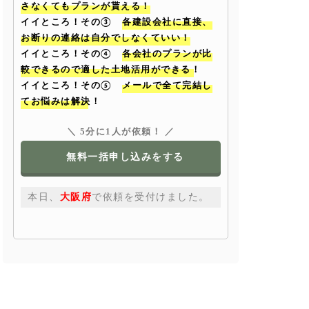
さなくてもプランが貰える！
イイところ！その③
各建設会社に直接、
お断りの連絡は自分でしなくていい！
イイところ！その④
各会社のプランが比
較できるので適した土地活用ができる！
イイところ！その⑤
メールで全て完結し
てお悩みは解決！
＼ 5分に1人が依頼！ ／
無料一括申し込みをする
本日、
大阪府
で依頼を受付けました。