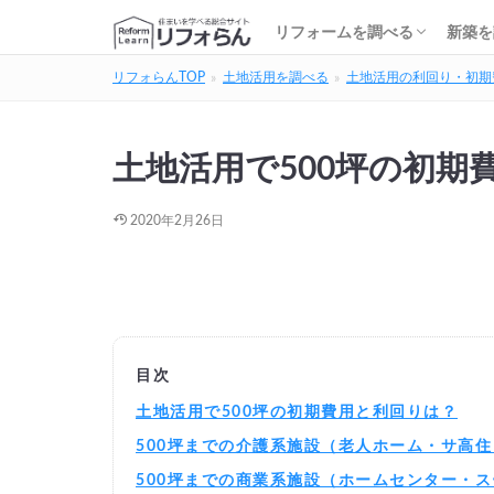
基礎知識・費用を調べる
リフォーム会社を調べる
リフォームローンを調べる
保険・補助金を調べる
基礎
建築
家の
土地
住宅
リフォームを調べる
新築を
リフォらんTOP
土地活用を調べる
土地活用の利回り・初期
基礎知識・費用を調べる
リフォーム会社を調べる
リフォームローンを調べる
保険・補助金を調べる
基礎
建築
家の
土地
住宅
土地活用で500坪の初期
2020年2月26日
目次
土地活用で500坪の初期費用と利回りは？
500坪までの介護系施設（老人ホーム・サ高
500坪までの商業系施設（ホームセンター・