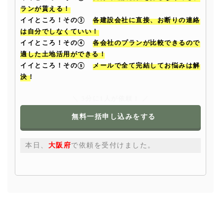
ランが貰える！
イイところ！その③
各建設会社に直接、お断りの連絡
は自分でしなくていい！
イイところ！その④
各会社のプランが比較できるので
適した土地活用ができる！
イイところ！その⑤
メールで全て完結してお悩みは解
決！
＼ 5分に1人が依頼！ ／
無料一括申し込みをする
本
日、
和歌
山県
で依
頼を