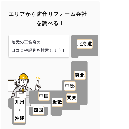
エリアから防音リフォーム会社
を調べる！
地元の工務店の
北海道
口コミや評判を検索しよう！
東北
中部
中国
関東
九州
近畿
・
四国
沖縄