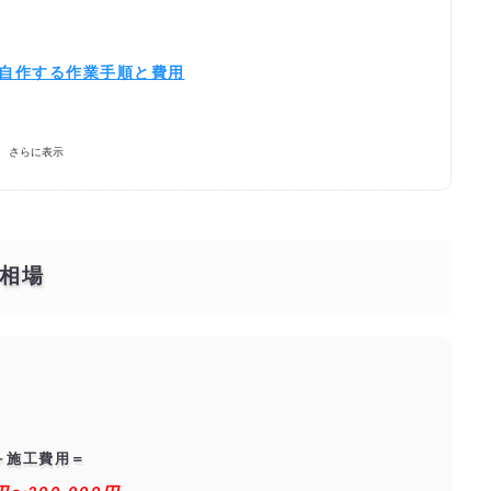
を自作する作業手順と費用
さらに表示
には？
できる優良業者を探す！
相場
＋施工費用＝