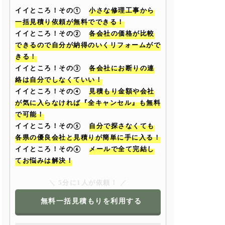
イイところ！その①
小さな修理工事から
一括見積り依頼が無料でできる！
イイところ！その②
各会社の価格が比較
できるので自分が納得のいくリフォームがで
きる！
イイところ！その③
各会社にお断りの連
絡は自分でしなくていい！
イイところ！その④
見積もり金額や会社
が気に入らなければ『全キャンセル』も無料
で可能！
イイところ！その⑤
自分で探さなくても
各県の優良会社と見積りが簡単に手に入る！
イイところ！その⑥
メールで全て完結し
てお悩みは解決！
＼ 5分に1人が依頼！ ／
無料一括見積もりを利用する