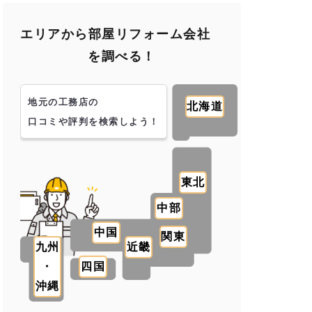
エリアから部屋リフォーム会社
を調べる！
地元の工務店の
北海道
口コミや評判を検索しよう！
東北
中部
中国
関東
九州
近畿
・
四国
沖縄