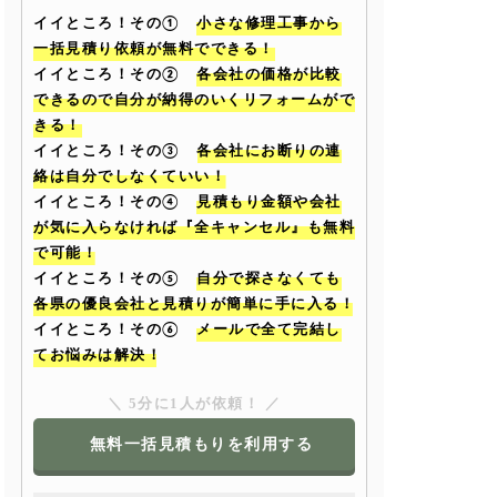
イイところ！その①
小さな修理工事から
一括見積り依頼が無料でできる！
イイところ！その②
各会社の価格が比較
できるので自分が納得のいくリフォームがで
きる！
イイところ！その③
各会社にお断りの連
絡は自分でしなくていい！
イイところ！その④
見積もり金額や会社
が気に入らなければ『全キャンセル』も無料
で可能！
イイところ！その⑤
自分で探さなくても
各県の優良会社と見積りが簡単に手に入る！
イイところ！その⑥
メールで全て完結し
てお悩みは解決！
＼ 5分に1人が依頼！ ／
無料一括見積もりを利用する