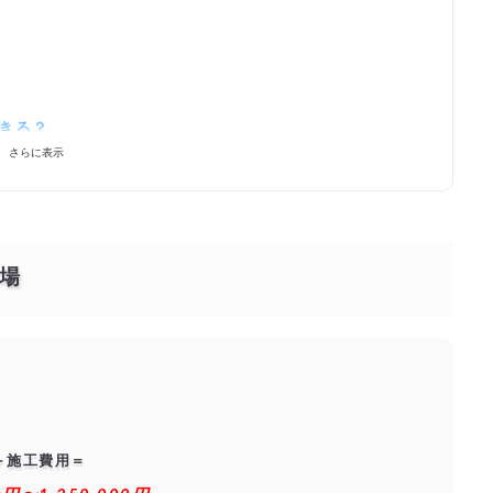
できる？
さらに表示
は？
きる優良業者を探す！
場
＋施工費用＝