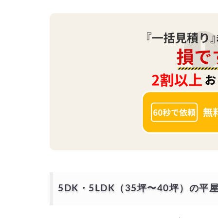
5DK・5LDK（35坪〜40坪）の