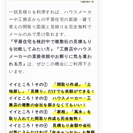
一括見積りを利用すれば、ハウスメーカ
ーや工務店からの平屋住宅の新築・建て
替えの間取り図面と見積りを完全無料で
メールのみで受け取れます。
『平屋住宅を検討中で複数社の見積もり
を比較してみたい方』『工務店やハウス
メーカーの直接依頼やお断りに気を遣わ
れる方』
は、ぜひこの機会にご利用下さ
いませ。
イイところ！その①
「間取り作成」「土
地探し」「見積り」だけでも依頼ができる！
イイところ！その②
ハウスメーカー・工
務店の複数の会社を探さなくてもいい！
イイところ！その③
「家相」「風水」を
取り入れてた間取り作成も完全無料！
イイところ！その④
見積もり金額や会社
が気に入らなければ『全キャンセル』も無料