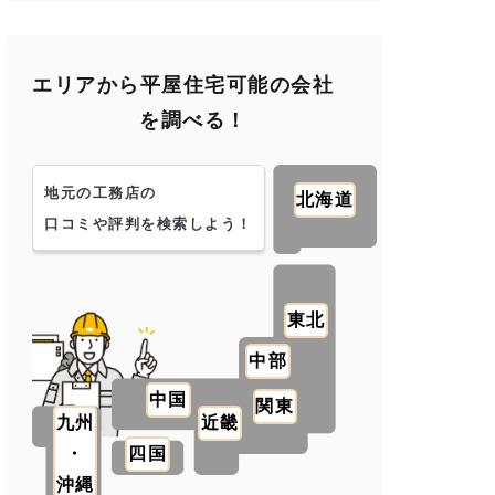
エリアから平屋住宅可能の会社
を調べる！
地元の工務店の
北海道
口コミや評判を検索しよう！
東北
中部
中国
関東
九州
近畿
・
四国
沖縄