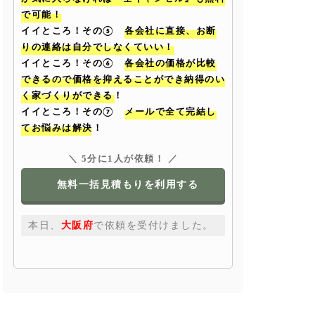
で可能！
イイところ！その⑤
各会社に直接、お断
りの連絡は自分でしなくていい！
イイところ！その⑥
各会社の価格が比較
できるので価格を抑えることができ納得のい
く家づくりができる！
イイところ！その⑦
メールで全て完結し
てお悩みは解決！
＼ 5分に1人が依頼！ ／
無料一括見積もりを利用する
本日、
大阪府
で依頼を受付けました。