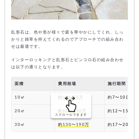
乱形石は、色や形が様々で庭を華やかにしてくれ、しっ
かりと雑草を抑えてくれるのでアプローチでの組み合わ
せは最適です。
インターロッキングと乱形石とピンコロ石の組み合わせ
は以下の通りとなります。
面積
費用相場
施行期間
10㎡
約50〜70万
約7〜10日
20㎡
約90〜130万
約12〜15日
スクロールできます
30㎡
約130〜190万
約17〜20日