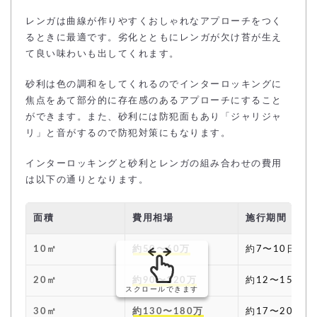
レンガは曲線が作りやすくおしゃれなアプローチをつく
るときに最適です。劣化とともにレンガが欠け苔が生え
て良い味わいも出してくれます。
砂利は色の調和をしてくれるのでインターロッキングに
焦点をあて部分的に存在感のあるアプローチにすること
ができます。また、砂利には防犯面もあり「ジャリジャ
リ」と音がするので防犯対策にもなります。
インターロッキングと砂利とレンガの組み合わせの費用
は以下の通りとなります。
面積
費用相場
施行期間
10㎡
約50〜60万
約7〜10日
20㎡
約90〜120万
約12〜15日
スクロールできます
30㎡
約130〜180万
約17〜20日