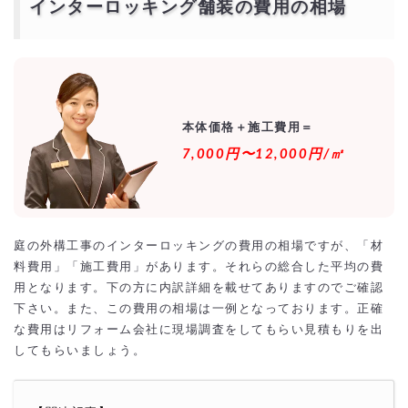
インターロッキング舗装の費用の相場
インターロッキング舗装の業者の選ぶコツは？どこに
頼むと正解？
特化した専門業者
実績が豊富
アフターサービス
瑕疵保険加入会社
インターロッキング舗装を激安・格安でするには？
本体価格＋施工費用＝
相見積もりとは？
7,000円〜12,000円/㎡
一括見積もり無料サービスで安くインターロッキング舗装をできる優良
業者を探す！
より安価で依頼するには？
庭の外構工事のインターロッキングの費用の相場ですが、「材
料費用」「施工費用」があります。それらの総合した平均の費
用となります。下の方に内訳詳細を載せてありますのでご確認
下さい。また、この費用の相場は一例となっております。正確
な費用はリフォーム会社に現場調査をしてもらい見積もりを出
してもらいましょう。