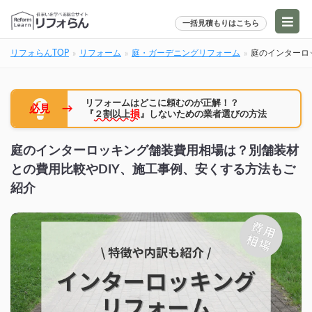
一括見積もりはこちら
リフォらんTOP
リフォーム
庭・ガーデニングリフォーム
庭のインターロ
リフォームはどこに頼むのが正解！？
→
必見
『
２割以上
損
』しないための業者選びの方法
庭のインターロッキング舗装費用相場は？別舗装材
との費用比較やDIY、施工事例、安くする方法もご
紹介