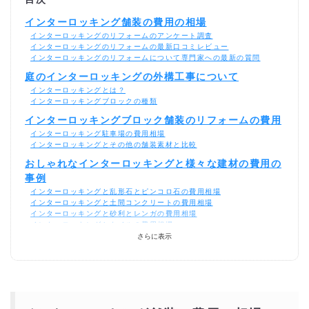
目次
インターロッキング舗装の費用の相場
インターロッキングのリフォームのアンケート調査
インターロッキングのリフォームの最新口コミレビュー
インターロッキングのリフォームについて専門家への最新の質問
庭のインターロッキングの外構工事について
インターロッキングとは？
インターロッキングブロックの種類
インターロッキングブロック舗装のリフォームの費用
インターロッキング駐車場の費用相場
インターロッキングとその他の舗装素材と比較
おしゃれなインターロッキングと様々な建材の費用の
事例
インターロッキングと乱形石とピンコロ石の費用相場
インターロッキングと土間コンクリートの費用相場
インターロッキングと砂利とレンガの費用相場
インターロッキングとタイルの費用相場
インターロッキング舗装の費用を安く抑えるポイント
さらに表示
インターロッキングブロック舗装をDIYでする費用は
どのくらい？
DIYでインターロッキングの設置の為の材料の費用
インターロッキングの材料の費用
DIYとプロの費用を比較