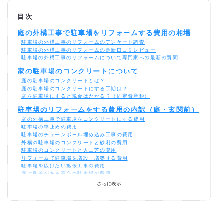
目次
庭の外構工事で駐車場をリフォームする費用の相場
駐車場の外構工事のリフォームのアンケート調査
駐車場の外構工事のリフォームの最新口コミレビュー
駐車場の外構工事のリフォームについて専門家への最新の質問
家の駐車場のコンクリートについて
庭の駐車場のコンクリートとは？
庭の駐車場のコンクリートにする工期は？
庭を駐車場にすると税金はかかる？（固定資産税）
駐車場のリフォームをする費用の内訳（庭・玄関前）
庭の外構工事で駐車場をコンクリートにする費用
駐車場の車止めの費用
駐車場のチェーンポール埋め込み工事の費用
外構の駐車場のコンクリートと砂利の費用
駐車場のコンクリートと人工芝の費用
リフォームで駐車場を増設・増築する費用
駐車場を広げたい拡張工事の費用
庭に段差がある高台の駐車場の費用
さらに表示
駐車場リフォームのビフォーアフター施工事例【画
像・費用】
2台用のｶｰﾎﾟｰﾄ設置のリフォーム施工事例
カーポート交換のリフォーム施工事例