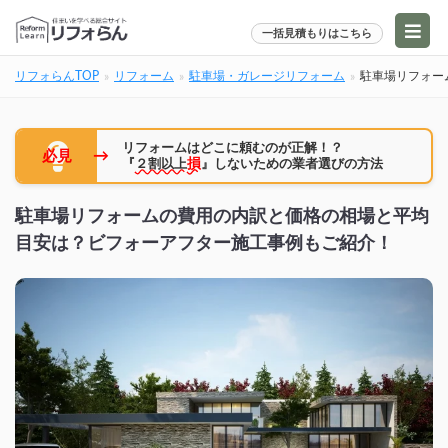
一括見積もりはこちら
リフォらんTOP
リフォーム
駐車場・ガレージリフォーム
駐車場リフォー
リフォームはどこに頼むのが正解！？
→
必見
『
２割以上
損
』しないための業者選びの方法
駐車場リフォームの費用の内訳と価格の相場と平均
目安は？ビフォーアフター施工事例もご紹介！