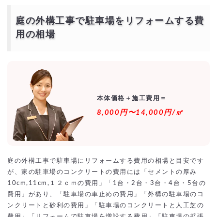
ｶｰﾎﾟｰﾄとｼｬｯﾀｰｹﾞｰﾄの2種類を設置したリフォーム施工事例
庭の駐車場のコンクリートをDIY（自分で）の費用は
庭の外構工事で駐車場をリフォームする費
どのくらい？
用の相場
DIYで駐車場のコンクリートを敷く為の材料の費用
DIYの総額費用
DIYとプロの費用を比較
駐車場のリフォームを激安・格安でするには？
相見積もりとは？
一括見積もり無料サービスで安く駐車場のリフォームをできる優良業者
を探す！
より安価で依頼するには？
本体価格＋施工費用＝
8,000円〜14,000円/㎡
庭の外構工事で駐車場にリフォームする費用の相場と目安です
が、家の駐車場のコンクリートの費用には「セメントの厚み
10cm,11cm,１２ｃｍの費用」「1台・2台・3台・4台・5台の
費用」があり、「駐車場の車止めの費用」「外構の駐車場のコ
ンクリートと砂利の費用」「駐車場のコンクリートと人工芝の
費用」「リフォームで駐車場を増設する費用」「駐車場の拡張