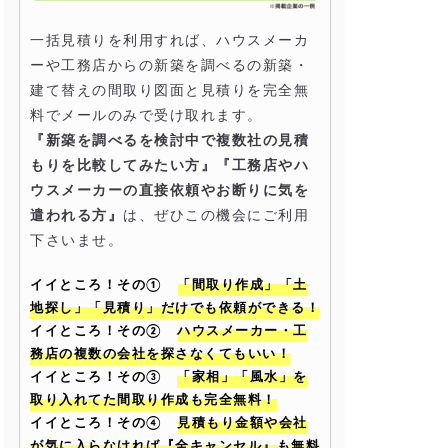
一括見積りを利用すれば、ハウスメーカ
ーや工務店からの新築を調べるの新築・
建て替えの間取り図面と見積りを完全無
料でメールのみで受け取れます。
『新築を調べるを検討中で複数社の見積
もりを比較してみたい方』『工務店やハ
ウスメーカーの直接依頼やお断りに気を
遣われる方』
は、ぜひこの機会にご利用
下さいませ。
イイところ！その①
「間取り作成」「土
地探し」「見積り」だけでも依頼ができる！
イイところ！その②
ハウスメーカー・工
務店の複数の会社を探さなくてもいい！
イイところ！その③
「家相」「風水」を
取り入れてた間取り作成も完全無料！
イイところ！その④
見積もり金額や会社
が気に入らなければ『全キャンセル』も無料