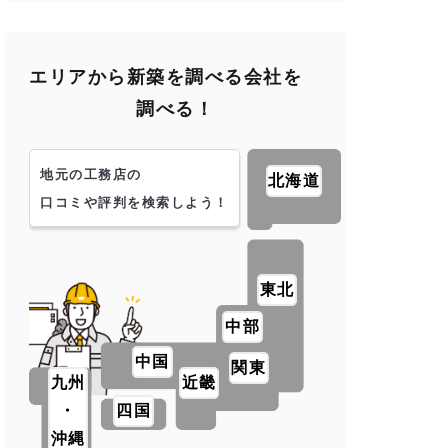
エリアから新築を調べる会社を
調べる！
地元の工務店の
北海道
口コミや評判を検索しよう！
東北
中部
中国
関東
九州
近畿
・
四国
沖縄