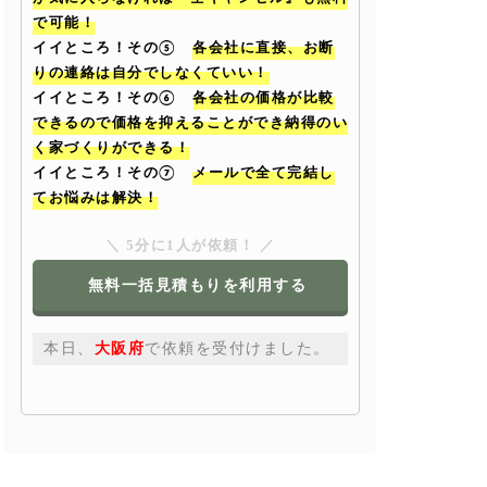
で可能！
イイところ！その⑤
各会社に直接、お断
りの連絡は自分でしなくていい！
イイところ！その⑥
各会社の価格が比較
できるので価格を抑えることができ納得のい
く家づくりができる！
イイところ！その⑦
メールで全て完結し
てお悩みは解決！
＼ 5分に1人が依頼！ ／
無料一括見積もりを利用する
本日、
大阪府
で依頼を受付けました。