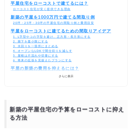
平屋住宅をローコストで建てるには？
ローコスト住宅が安く提供できる理由
新築の平屋を1000万円で建てる間取り例
20坪・25坪・30坪の平屋住宅の間取り例と費用目安
平屋をローコストに建てるための間取りアイデア
1. L字型やコの字型を避け、正方形・長方形にする
2. 廊下を最小限にする
3. 水回りを一箇所にまとめる
4. オープンなLDKで間仕切りを減らす
5. 屋根は片流れや切妻にする
6. 将来の拡張を見据えたプランにする
平屋の新築の費用を抑えるには？
相見積もりとは？
さらに表示
一括見積もり無料サービスで安く平屋住宅をできる優良会社を探す！
より安価で依頼するには？
新築の平屋住宅の予算をローコストに抑え
る方法