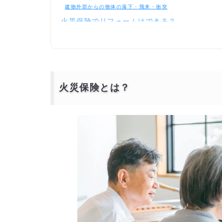
建物外部からの物体の落下・飛来・衝突
火災保険でリフォームはできる？
リフォームと修繕の違い
火災保険の保険金額の相場は？
火災保険の保険金で修理やリフォームを行う流れ
修理やリフォーム完了後でも保険金申請が可能
保険金申請のポイント
火災保険とは？
火災保険を利用したリフォームトラブルにつ
代行申請会社は詐欺なのか？
災害保険の見直しを考えている方へ