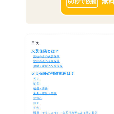
目次
火災保険とは？
建物のみの火災保険
家財のみの火災保険
建物＋家財の火災保険
火災保険の補償範囲は？
火災
落雷
破裂・爆発
風災・雹災・雪災
水濡れ
水災
盗難
騒擾（そうじょう）・集団行為等による暴力行為