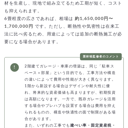
材を生産し、現地で組み立てるため工期が短く、コスト
も抑えられます。
6畳程度の広さであれば、相場は
約1,650,000円〜
1,700,000円
です。ただし、断熱性や気密性は在来工
法に比べ劣るため、用途によっては追加の断熱施工が必
要になる場合があります。
栗林暁監修者のコメント
2階建てガレージ・車庫の増築は、同じ「駐車ス
ペース＋部屋」という目的でも、工事方法や構造
の違いによって費用や性能が大きく異なります。
1階から新設する場合はデザインや耐久性に優
れ、将来的な資産価値も高まりますが、初期投資
は高額になります。一方で、既存ガレージを活用
する場合やプレハブを設置する場合は費用を抑え
られるものの、構造や快適性の面で制限がある場
合があります。
また、いずれの工事でも
建ぺい率・固定資産税・