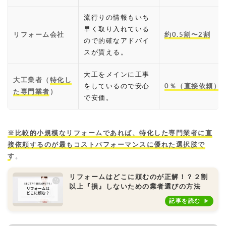
流行りの情報もいち
早く取り入れている
リフォーム会社
約0.5割〜2割
ので的確なアドバイ
スが貰える。
大工をメインに工事
大工業者（
特化し
をしているので安心
0％（直接依頼）
た専門業者
）
で安価。
※
比較的小規模なリフォームであれば、特化した専門業者に直
接依頼するのが最もコストパフォーマンスに優れた選択肢
で
す
。
リフォームはどこに頼むのが正解！？２割
以上『損』しないための業者選びの方法
記事を読む