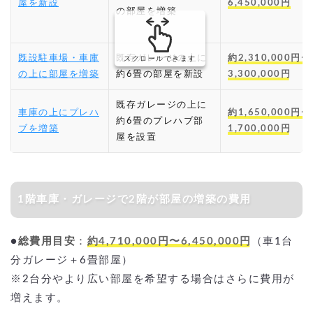
屋を新設
6,450,000円
の部屋を増築
既設駐車場・車庫
既存ガレージの上に
約2,310,000円〜
スクロールできます
の上に部屋を増築
約6畳の部屋を新設
3,300,000円
既存ガレージの上に
車庫の上にプレハ
約1,650,000円〜
約6畳のプレハブ部
ブを増築
1,700,000円
屋を設置
1階車庫・ガレージで2階が部屋の増築の費用
●
総費用目安
：
約4,710,000円〜6,450,000円
（車1台
分ガレージ＋6畳部屋）
※2台分やより広い部屋を希望する場合はさらに費用が
増えます。