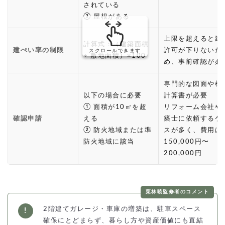
されている
③ 屋根がある
上限を超えると建
計算式：（建築面積
建ぺい率の制限
許可が下りないた
スクロールできます
÷ 敷地面積）×100
め、事前確認が必
専門的な図面や構
以下の場合に必要
計算書が必要
① 面積が10㎡を超
リフォーム会社や
確認申請
える
築士に依頼するケ
② 防火地域または準
スが多く、費用は
防火地域に該当
150,000円〜
200,000円
栗林暁監修者のコメント
2階建てガレージ・車庫の増築は、駐車スペース
確保にとどまらず、暮らし方や資産価値にも直結