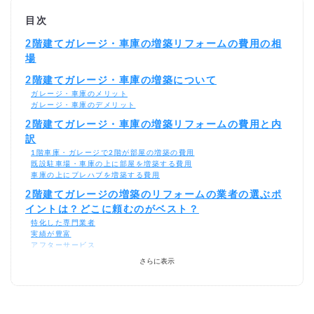
目次
2階建てガレージ・車庫の増築リフォームの費用の相
場
2階建てガレージ・車庫の増築について
ガレージ・車庫のメリット
ガレージ・車庫のデメリット
2階建てガレージ・車庫の増築リフォームの費用と内
訳
1階車庫・ガレージで2階が部屋の増築の費用
既設駐車場・車庫の上に部屋を増築する費用
車庫の上にプレハブを増築する費用
2階建てガレージの増築のリフォームの業者の選ぶポ
イントは？どこに頼むのがベスト？
特化した専門業者
実績が豊富
アフターサービス
瑕疵保険加入会社
さらに表示
ガレージ・車庫の増築リフォームを激安・格安でする
には？
相見積もりとは？
一括見積もり無料サービスで安くガレージ・車庫の増築リフォームをで