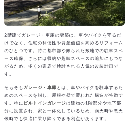
2階建てガレージ・車庫の増築は、車やバイクを守るだ
けでなく、住宅の利便性や資産価値を高めるリフォーム
のひとつです。特に都市部や限られた敷地での駐車スペ
ース確保、さらには収納や趣味スペースの追加にもつな
がるため、多くの家庭で検討される人気の改装計画で
す。
そもそも
ガレージ・車庫
とは、車やバイクを駐車するた
めのスペースを指し、屋根や壁で覆われた構造が特徴で
す。特に
ビルトインガレージ
は建物の1階部分や地下部
分に設置され、家と一体化しているため、雨天時や悪天
候時でも快適に乗り降りできる利点があります。