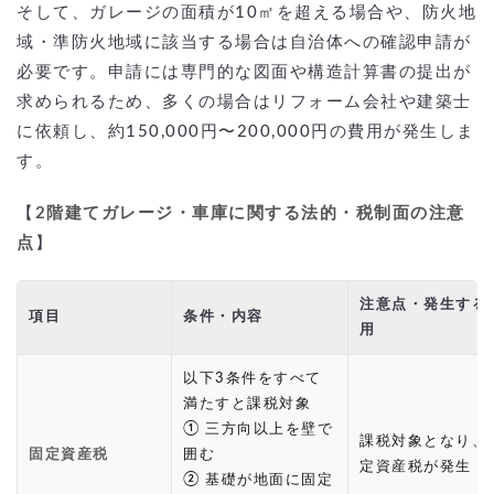
そして、ガレージの面積が10㎡を超える場合や、防火地
域・準防火地域に該当する場合は自治体への確認申請が
必要です。申請には専門的な図面や構造計算書の提出が
求められるため、多くの場合はリフォーム会社や建築士
に依頼し、約150,000円〜200,000円の費用が発生しま
す。
【
2階建てガレージ・車庫に関する法的・税制面の注意
点
】
注意点・発生する
項目
条件・内容
用
以下3条件をすべて
満たすと課税対象
① 三方向以上を壁で
課税対象となり、
固定資産税
囲む
定資産税が発生
② 基礎が地面に固定