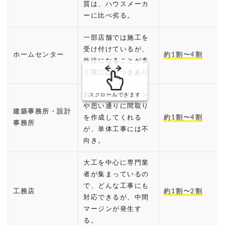
質は、ハウスメーカ
ーに比べ劣る。
一部店舗では施工を
受け付けているが、
ホームセンター
約1割〜4割
外注になることが多
く質にばらつきあり
おしゃれなデザイン
スクロールできます
や思い通りに間取り
建築事務所・設計
を作成してくれる
約1割〜4割
事務所
が、単体工事には不
向き。
大工を中心に専門業
者が集まっているの
で、どんな工事にも
工務店
約1割〜2割
対応できるが、中間
マージンが発生す
る。