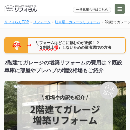
一括見積もりはこちら
リフォらんTOP
リフォーム
駐車場・ガレージリフォーム
2階建てガレー
リフォームはどこに頼むのが正解！？
→
必見
『
２割以上
損
』しないための業者選びの方法
2階建てガレージの増築リフォームの費用は？既設
車庫に部屋やプレハブの増設相場もご紹介