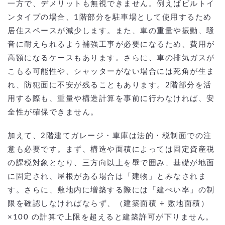
一方で、デメリットも無視できません。例えばビルトイ
ンタイプの場合、1階部分を駐車場として使用するため
居住スペースが減少します。また、車の重量や振動、騒
音に耐えられるよう補強工事が必要になるため、費用が
高額になるケースもあります。さらに、車の排気ガスが
こもる可能性や、シャッターがない場合には死角が生ま
れ、防犯面に不安が残ることもあります。2階部分を活
用する際も、重量や構造計算を事前に行わなければ、安
全性が確保できません。
加えて、2階建てガレージ・車庫は法的・税制面での注
意も必要です。まず、構造や面積によっては固定資産税
の課税対象となり、三方向以上を壁で囲み、基礎が地面
に固定され、屋根がある場合は「建物」とみなされま
す。さらに、敷地内に増築する際には「建ぺい率」の制
限を確認しなければならず、（建築面積 ÷ 敷地面積）
×100 の計算で上限を超えると建築許可が下りません。