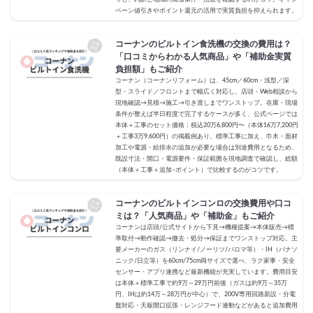
ペーン値引きやポイント還元の活用で実質負担を抑えられます。
コーナンのビルトイン食洗機の交換の費用は？
「口コミからわかる人気商品」や「補助金実質
負担額」もご紹介
コーナン（コーナンリフォーム）は、45cm／60cm・浅型／深
型・スライド／フロントまで幅広く対応し、店頭・Web相談から
現地確認→見積→施工→引き渡しまでワンストップ。在庫・現場
条件が整えば半日程度で完了するケースが多く、公式ページでは
本体＋工事のセット価格：税込20万6,800円〜（本体16万7,200円
＋工事3万9,600円）の掲載例あり。標準工事に加え、巾木・面材
加工や電源・給排水の追加が必要な場合は別途費用となるため、
既設寸法・開口・電源要件・保証範囲を現地調査で確認し、総額
（本体＋工事＋追加−ポイント）で比較するのがコツです。
コーナンのビルトインコンロの交換費用や口コ
ミは？「人気商品」や「補助金」もご紹介
コーナンは店頭/公式サイトから下見→機種提案→本体販売→標
準取付→動作確認→撤去・処分→保証までワンストップ対応。主
要メーカーのガス（リンナイ/ノーリツ/パロマ等）・IH（パナソ
ニック/日立等）を60cm/75cm両サイズで選べ、ラク家事・安全
センサー・アプリ連携など最新機能が充実しています。費用目安
は本体＋標準工事で約9万～29万円前後（ガスは約9万～35万
円、IHは約14万～28万円が中心）で、200V専用回路新設・分電
盤対応・天板開口拡張・レンジフード連動などがあると追加費用