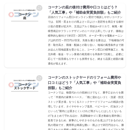
コーナンの庇の後付け費用や口コミはどう？
「人気工事」や「補助金実質負担額」もご紹介
店頭のリフォーム窓口×オンライン受付で相談しやすいコーナン
では、玄関・窓まわりの雨よけ＋日よけ＋意匠性を両立する後付
け庇の需要が拡大中。主流はアルミ骨組み×ポリカで、耐風・耐
積雪表記やフラットデザインのニーズが上昇しています。価格は
標準的な後付けで約5万～20万円、オーダー寄りや電動オーニン
グは約15万～35万円が目安。失敗を避ける要点は、下地補強の可
否・取付高さ、雨樋・配線との取り合い、地域の風雪条件まで踏
み込んだ現地提案を受けること。コーナン窓口の標準施工と、地
元外構・板金・サッシ業者の相見積りを同条件で比較し、必要に
応じて一括見積もりサイトも併用すると、納まり品質と総額の最
適化が狙えます。
コーナンのストックヤードのリフォーム費用や
口コミはどう？「人気工事」や「補助金実質負
担額」もご紹介
コーナンでは、物置代わりの収納だけでなく、勝手口まわりを囲
って「半屋内の家事スペース」「雨に濡れないゴミ・洗濯・防災
ストック置き場」をつくるストックヤードリフォームの相談が急
増しています。タイヤやキャンプ道具、ベビーカー、灯油タンク
といった“屋内には置きにくいけれど雨ざらしにはしたくないも
の”をまとめて守れるほか、洗濯動線やゴミ置き動線を屋外側に
延長できるため、家事のしやすさそのものを底上げできるのが人
気の理由です。費用帯は簡易な囲い・雨よけで20万円台から、勝
手口まわりを屋根＋側面パネル＋扉でしっかり囲うタイプだと30