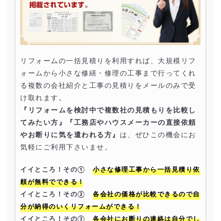
リフォームの一括見積りを利用すれば、大規模リフ
ォームから小さな修繕・修理の工事まで行ってくれ
る複数の会社紹介と工事の見積りをメールのみで受
け取れます。
『リフォームを検討中で複数社の見積もりを比較し
てみたい方』『工務店やハウスメーカーの直接依頼
やお断りに気を遣われる方』
は、ぜひこの機会にお
気軽にご利用下さいませ。
イイところ！その①
小さな修理工事から一括見積り依
頼が無料でできる！
イイところ！その②
各会社の価格が比較できるので自
分が納得のいくリフォームができる！
イイところ！その③
各会社にお断りの連絡は自分でし