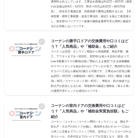
透明性も向上しています。工事込み相場は約12万～60万円（便座
のみ交換は約4万～13万円、和式→洋式は約25万～60万円目
安）。排水芯や電源位置、内装状態で費用は変動するため、【本
体型番・標準工事範囲・追加工事項目・保証】を揃えて相見積り
し、節水型やバリアフリー改修の補助金適用可否も同時に確認す
るのが失敗しないコツです。
コーナンの勝手口ドアの交換費用や口コミはど
う？「人気商品」や「補助金」もご紹介
コーナンは店頭・オンライン相談から現地調査、商品手配、施
工、アフターまでを一括対応。2025年は省エネ志向の高まりで、
Low-E複層ガラスの断熱仕様に“閉めたまま換気”できる採風機能
やスマートロックを組み合わせたプランが人気で、既存枠を活か
すカバー工法なら最短1日施工も可能です。工事込みの目安は概
ね20万～45万円（非断熱18～28万／断熱22～35万／断熱＋採風
26～40万／スマートロック30～45万）。準防火・防火地域では
防火戸が必須となるため、現地条件の確認と補助金（省エネ系）
の適用可否チェックが成功のコツです。
コーナンの室内ドアの交換費用や口コミはど
う？「人気商品」や「補助金実質負担額」もご
紹介
コーナン（コーナン／コーナンPRO／オンライン）は、開き戸・
折れ戸・引き戸の3タイプを軸に、既存枠を活かすカバー工法か
ら枠ごと交換までワンストップ対応。近年はソフトクローズや上
吊りレール、天井付近までのハイドアが主流となり、採光・防