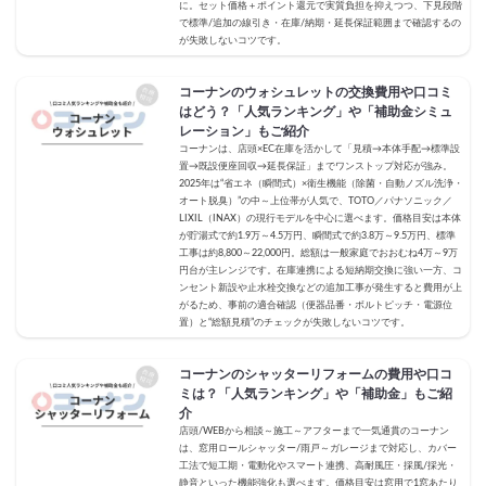
に。セット価格＋ポイント還元で実質負担を抑えつつ、下見段階
で標準/追加の線引き・在庫/納期・延長保証範囲まで確認するの
が失敗しないコツです。
コーナンのウォシュレットの交換費用や口コミ
はどう？「人気ランキング」や「補助金シミュ
レーション」もご紹介
コーナンは、店頭×EC在庫を活かして「見積→本体手配→標準設
置→既設便座回収→延長保証」までワンストップ対応が強み。
2025年は“省エネ（瞬間式）×衛生機能（除菌・自動ノズル洗浄・
オート脱臭）”の中～上位帯が人気で、TOTO／パナソニック／
LIXIL（INAX）の現行モデルを中心に選べます。価格目安は本体
が貯湯式で約1.9万～4.5万円、瞬間式で約3.8万～9.5万円、標準
工事は約8,800～22,000円。総額は一般家庭でおおむね4万～9万
円台が主レンジです。在庫連携による短納期交換に強い一方、コ
ンセント新設や止水栓交換などの追加工事が発生すると費用が上
がるため、事前の適合確認（便器品番・ボルトピッチ・電源位
置）と“総額見積”のチェックが失敗しないコツです。
コーナンのシャッターリフォームの費用や口コ
ミは？「人気ランキング」や「補助金」もご紹
介
店頭/WEBから相談～施工～アフターまで一気通貫のコーナン
は、窓用ロールシャッター/雨戸～ガレージまで対応し、カバー
工法で短工期・電動化やスマート連携、高耐風圧・採風/採光・
静音といった機能強化も選べます。価格目安は窓用で1窓あたり