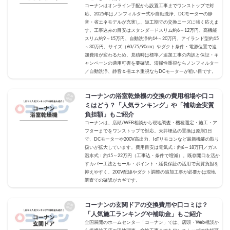
コーナンはオンライン手配から設置工事までワンストップで対
応。2025年はノンフィルター式や自動洗浄、DCモーターの静
音・省エネモデルが充実し、短工期での交換ニーズに強く応えま
す。工事込みの目安はスタンダードスリム約6～12万円、高機能
スリム約9～15万円、自動洗浄約14～20万円、アイランド型約15
～30万円。サイズ（60/75/90cm）やダクト条件・電源位置で追
加費用が変わるため、見積時は標準／追加工事の内訳と保証・キ
ャンペーンの適用可否を要確認。清掃性重視ならノンフィルター
／自動洗浄、静音＆省エネ重視ならDCモーターが狙い目です。
コーナンの浴室乾燥機の交換の費用相場や口コ
ミはどう？「人気ランキング」や「補助金実質
負担額」もご紹介
コーナンは、店頭/WEB相談から現地調査・機種選定・施工・ア
フターまでをワンストップで対応。天井埋込の置換は原則1日
で、DCモーターや200V高出力、IoTリモコンなど最新機能の取り
扱いが拡大しています。費用目安は電気式：約6～18万円／ガス
温水式：約15～22万円（工事込・条件で増減）。既存開口を活か
すカバー工法とセール・ポイント・延長保証の活用で実質負担を
抑えやすく、200V配線やダクト調整の追加工事が必要かは現地
調査での確認がカギです。
コーナンの玄関ドアの交換費用や口コミは？
「人気施工ランキングや補助金」もご紹介
全国展開のホームセンター「コーナン」では、店頭・Web相談か