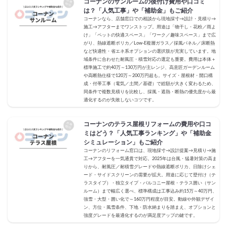
コーナンのサンルームの後付け費用や口コミ
は？「人気工事」や「補助金」もご紹介
コーナンなら、店舗窓口での相談から現地採寸→設計・見積り→
施工→アフターまでワンストップ。用途は「物干し・花粉／雨よ
け」「ペットの快適スペース」「ワーク／趣味スペース」まで広
がり、熱線遮断ポリカ／Low-E複層ガラス／採風パネル／床断熱
など快適性・省エネ系オプションの選択肢が充実しています。地
域条件に合わせた耐風圧・積雪対応の選定も重要。費用は本体＋
標準施工で約40万～130万円が主レンジ、高意匠ガーデンルーム
や高断熱仕様で120万～200万円超も。サイズ・屋根材・開口構
成・付帯工事（電気／土間／基礎）で総額が大きく変わるため、
同条件で複数見積りを比較し、採風・遮熱・断熱の優先度から最
適化するのが失敗しないコツです。
コーナンのテラス屋根リフォームの費用や口コ
ミはどう？「人気工事ランキング」や「補助金
シミュレーション」もご紹介
コーナンのリフォーム窓口は、現地採寸→設計提案→見積り→施
工→アフターを一気通貫で対応。2025年は台風・猛暑対策の高ま
りから、耐風圧／耐積雪グレードや熱線遮断ポリカ、日除けシェ
ード・サイドスクリーンの需要が拡大。用途に応じて壁付け（テ
ラスタイプ）・独立タイプ・バルコニー屋根・テラス囲い（サン
ルーム）まで幅広く選べ、標準構成は工事込み約15万～40万円、
強雪・大型・囲い化で～160万円程度が目安。動線や外観デザイ
ン、方位・風雪条件、下地・防水納まりを踏まえ、オプションと
強度グレードを最適化するのが満足度アップの鍵です。