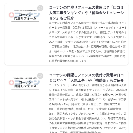
コーナンの門扉リフォームの費用は？「口コミ
人気工事ランキング」や「補助金シミュレーシ
ョン」もご紹介
コーナンの門扉リフォームは採寸→見積→施工→残材回収→アフ
ターまで一気通貫。2025年は電気錠（スマートロック）・オート
クローズ・片引きスライドの相談が増え、意匠はアルミ形材のミ
ニマルや木調ラミネートが主流です。相場はベーシック交換15～
30万円前後、デザイン/防犯強化・スライド化で25～60万円前後
（工事込み目安）、電気錠は＋5～12万円が目安。価格は幅・高
さ・柱/レール・勾配・配線で上下するため、現地調査を前提に
同条件の相見積りとキャンペーン/補助制度の確認で、費用と使
い勝手の最適解を狙いましょう。
コーナンの目隠しフェンスの後付け費用や口コ
ミはどう？「人気工事」や「補助金」もご紹介
コーナン（コーナンPRO含む）は、資材販売から現地採寸→見積
り→施工→残材回収→延長保証までワンストップ対応。2025年は
後付け需要が拡大し、通風と目隠しを両立する横ルーバー型や短
工期ユニットが人気です。相場は後付け1スパン（約2m）で工事
込み約4万～15万円を目安（高さ・柱ピッチ・固定方式で変
動）。選定時は目隠し率×通風、耐風・支持強度（補剛/柱追
加）、固定方式（クランプorアンカー）、在庫色をチェック。店
舗の会員割引・パック料金で資材費を抑えつつ、外構専門業者と
の相見積りで補剛有無や諸経費まで横比較を。老朽ブロック撤去
＋軽量フェンス新設は自治体助成の対象になりやすいケースがあ
るため、工事前に最新要項の確認が安心です。