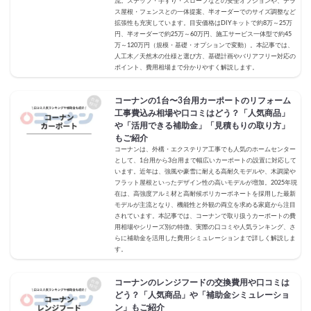
流。ステップ・手すり・スロープなどの安全オプションや、テラ
ス屋根・フェンスとの一体提案、半オーダーでのサイズ調整など
拡張性も充実しています。目安価格はDIYキットで約8万～25万
円、半オーダーで約25万～60万円、施工サービス一体型で約45
万～120万円（規模・基礎・オプションで変動）。本記事では、
人工木／天然木の仕様と選び方、基礎計画やバリアフリー対応の
ポイント、費用相場まで分かりやすく解説します。
コーナンの1台〜3台用カーポートのリフォーム
工事費込み相場や口コミはどう？「人気商品」
や「活用できる補助金」「見積もりの取り方」
もご紹介
コーナンは、外構・エクステリア工事でも人気のホームセンター
として、1台用から3台用まで幅広いカーポートの設置に対応して
います。近年は、強風や豪雪に耐える高耐久モデルや、木調梁や
フラット屋根といったデザイン性の高いモデルが増加。2025年現
在は、高強度アルミ材と高耐候ポリカーボネートを採用した最新
モデルが主流となり、機能性と外観の両立を求める家庭から注目
されています。本記事では、コーナンで取り扱うカーポートの費
用相場やシリーズ別の特徴、実際の口コミや人気ランキング、さ
らに補助金を活用した費用シミュレーションまで詳しく解説しま
す。
コーナンのレンジフードの交換費用や口コミは
どう？「人気商品」や「補助金シミュレーショ
ン」もご紹介