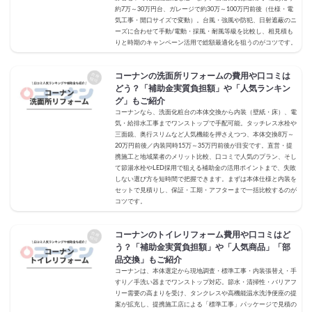
約7万～30万円台、ガレージで約30万～100万円前後（仕様・電
気工事・開口サイズで変動）。台風・強風や防犯、日射遮蔽のニ
ーズに合わせて手動/電動・採風・耐風等級を比較し、相見積も
りと時期のキャンペーン活用で総額最適化を狙うのがコツです。
コーナンの洗面所リフォームの費用や口コミは
どう？「補助金実質負担額」や「人気ランキン
グ」もご紹介
コーナンなら、洗面化粧台の本体交換から内装（壁紙・床）、電
気・給排水工事までワンストップで手配可能。タッチレス水栓や
三面鏡、奥行スリムなど人気機能を押さえつつ、本体交換8万～
20万円前後／内装同時15万～35万円前後が目安です。直営・提
携施工と地域業者のメリット比較、口コミで人気のプラン、そし
て節湯水栓やLED採用で狙える補助金の活用ポイントまで、失敗
しない選び方を短時間で把握できます。まずは本体仕様と内装を
セットで見積りし、保証・工期・アフターまで一括比較するのが
コツです。
コーナンのトイレリフォーム費用や口コミはど
う？「補助金実質負担額」や「人気商品」「部
品交換」もご紹介
コーナンは、本体選定から現地調査・標準工事・内装張替え・手
すり／手洗い器までワンストップ対応。節水・清掃性・バリアフ
リー需要の高まりを受け、タンクレスや高機能温水洗浄便座の提
案が拡充し、提携施工店による「標準工事」パッケージで見積の