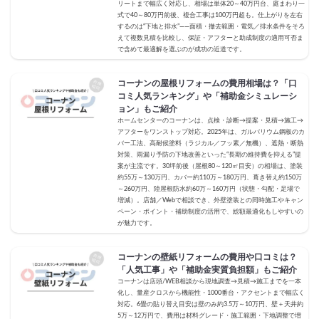
リートまで幅広く対応し、相場は単体20～40万円台、庭まわり一
式で40～80万円前後、複合工事は100万円超も。仕上がりを左右
するのは“下地と排水”——面積・撤去範囲・電気／排水条件をそろ
えて複数見積を比較し、保証・アフターと助成制度の適用可否ま
で含めて最適解を選ぶのが成功の近道です。
コーナンの屋根リフォームの費用相場は？「口
コミ人気ランキング」や「補助金シミュレーシ
ョン」もご紹介
ホームセンターのコーナンは、点検・診断→提案・見積→施工→
アフターをワンストップ対応。2025年は、ガルバリウム鋼板のカ
バー工法、高耐候塗料（ラジカル／フッ素／無機）、遮熱・断熱
対策、雨漏り予防の下地改善といった“長期の維持費を抑える”提
案が主流です。30坪前後（屋根80～120㎡目安）の相場は、塗装
約55万～130万円、カバー約110万～180万円、葺き替え約150万
～260万円、陸屋根防水約60万～160万円（状態・勾配・足場で
増減）。店舗／Webで相談でき、外壁塗装との同時施工やキャン
ペーン・ポイント・補助制度の活用で、総額最適化もしやすいの
が魅力です。
コーナンの壁紙リフォームの費用や口コミは？
「人気工事」や「補助金実質負担額」もご紹介
コーナンは店頭/WEB相談から現地調査→見積→施工までを一本
化し、量産クロスから機能性・1000番台・アクセントまで幅広く
対応。6畳の貼り替え目安は壁のみ約3.5万～10万円、壁＋天井約
5万～12万円で、費用は材料グレード・施工範囲・下地調整で増