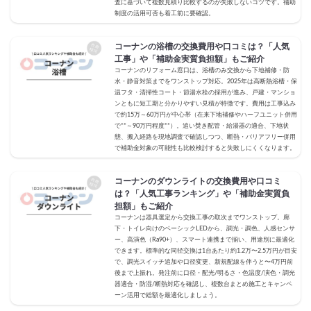
査に基づいて複数見積り比較するのが失敗しないコツです。補助
制度の活用可否も着工前に要確認。
コーナンの浴槽の交換費用や口コミは？「人気
工事」や「補助金実質負担額」もご紹介
コーナンのリフォーム窓口は、浴槽のみ交換から下地補修・防
水・静音対策までをワンストップ対応。2025年は高断熱浴槽・保
温フタ・清掃性コート・節湯水栓の採用が進み、戸建・マンショ
ンともに短工期と分かりやすい見積が特徴です。費用は工事込み
で約15万～60万円が中心帯（在来下地補修やハーフユニット併用
で**～90万円程度**）。追い焚き配管・給湯器の適合、下地状
態、搬入経路を現地調査で確認しつつ、断熱・バリアフリー併用
で補助金対象の可能性も比較検討すると失敗しにくくなります。
コーナンのダウンライトの交換費用や口コミ
は？「人気工事ランキング」や「補助金実質負
担額」もご紹介
コーナンは器具選定から交換工事の取次までワンストップ。廊
下・トイレ向けのベーシックLEDから、調光・調色、人感センサ
ー、高演色（Ra90+）、スマート連携まで揃い、用途別に最適化
できます。標準的な同径交換は1台あたり約1.2万〜2.5万円が目安
で、調光スイッチ追加や口径変更、新規配線を伴うと〜4万円前
後まで上振れ。発注前に口径・配光/明るさ・色温度/演色・調光
器適合・防湿/断熱対応を確認し、複数台まとめ施工とキャンペ
ーン活用で総額を最適化しましょう。