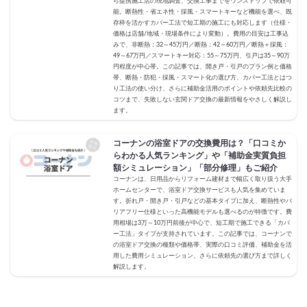
ら提携施工店の現地調査、交換工事までをワンストップで依頼可
能。断熱性・省エネ性・採風・スマートキーなど機能を選べ、既
存枠を活かすカバー工法で短工期の施工にも対応します（仕様・
価格は店舗/地域・現場条件により変動）。費用の目安は工事込
みで、非断熱：32～45万円／断熱：42～60万円／断熱＋採風：
49～67万円／スマートキー対応：55～75万円、引戸は35～90万
円程度が中心帯。この記事では、開き戸・引戸のプラン例と価格
帯、断熱・防犯・採風・スマート化の選び方、カバー工法とはつ
り工法の使い分け、さらに補助金活用のポイントや依頼先比較の
コツまで、失敗しない玄関ドア交換の最新情報をやさしく解説し
ます。
コーナンの浴室ドアの交換費用は？「口コミか
らわかる人気ランキング」や「補助金実質負担
額シミュレーション」「部分修理」もご紹介
コーナンは、日用品からリフォーム建材まで幅広く取り扱う大手
ホームセンターで、浴室ドア交換サービスも人気を集めていま
す。折れ戸・開き戸・引戸などの基本タイプに加え、断熱性やバ
リアフリー仕様といった高機能モデルも選べるのが特徴です。費
用相場は3万～10万円前後が中心で、短工期で施工できる「カバ
ー工法」タイプが支持されています。この記事では、コーナンで
の浴室ドア交換の種類や価格帯、実際の口コミ評価、補助金を活
用した費用シミュレーション、さらに依頼先の選び方まで詳しく
解説します。