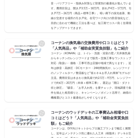
音・バリアフリー・指挟み対策など部屋別の最適化が進んでいま
す。費用目安は、開き戸3.5万～18万円、折れ戸4万～17万円、引
き戸7万～26万円（商品＋標準工事）。暗い廊下の採光改善、動
線が交差する場所の引き戸化、在宅ワーク向けの防音強化など、
目的に合わせて機能と工法を選べば、短工期でコスパ良く住環境
をアップデートできます。
コーナンの換気扇の交換費用や口コミはどう？
「人気商品」や「補助金実質負担額」もご紹介
コーナン（KONAN）は、トイレ・洗面・浴室の壁／天井換気扇
からキッチンのレンジフードまで販売～交換工事をワンストップ
対応（取扱い・価格・工事可否は店舗や地域で異なります）。近
年は静音・高静圧・DCモーター・24時間換気や、レンジフード
のノンフィルター／整流板など“省エネ＆お手入れ簡単”モデルが
主流。費用目安は水まわり換気扇で約2.5万～9万円、レンジフー
ドで約6万～20万円（本体＋標準工事）。選定は「開口・ダクト
径と静圧」「騒音」「お手入れ性」を要チェック。現地調査で条
件を揃えた相見積りと、キャンペーン／ポイント活用で、納得の
機種選びとコスト最適化がしやすくなります。
コーナンのウッドデッキの工事費込み相場や口
コミはどう？「人気商品」や「補助金実質負担
額」もご紹介
コーナンは、DIY向けキットからプロ施工プランまで幅広く展開
し、近年はメンテナンス性に優れた人工木（樹脂木）デッキが主