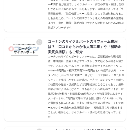
～40万円台が主流で、サイクルポート一体型や防犯・目隠し仕様
だとさらに上振れするケースもあります。自治体によっては「生
活動線改善」「防災備蓄スペース整備」として助成対象になるこ
ともあるため、コーナンの標準プランと地元の外構業者の提案を
並べて、費用・機能・補助の取りやすさを比較するのが2025年の
鉄板アプローチです。
コーナンのサイクルポートのリフォーム費用
は？「口コミからわかる人気工事」や「補助金
実質負担額」もご紹介
コーナンのサイクルポートリフォームは、店頭相談から現地調
査・本体提案・設置工事までワンストップで頼める手軽さが魅力
です。アルミフレーム＋ポリカ屋根の小型サイクルポートなら、
本体6～8万円台＋標準工事費3～4万円台という提示があり、トー
タル10万円台～20万円前後で「雨よけ」「サビ防止」「見た目ス
ッキリ」を実現しやすいのが強み。一方で、コンクリート土間へ
の柱固定や撤去・諸経費などは現場追加になることもあり、最終
金額が他社より高くなるケースもあるという声も出ています。耐
風圧34m/秒相当・耐積雪20cm相当といった強度目安のあるサイ
クルポートや、2万円台で導入できる囲い型サイクルガレージな
ど選択肢も幅広いため、仕上がり重視かコスパ重視か、そしてホ
ームセンター経由か地元外構業者か──複数見積もりで比較する
ことが、後悔しないサイクルポート後付けの近道になっていま
す。