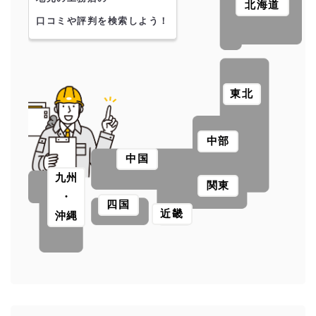
北海道
口コミや評判を検索しよう！
東北
中部
中国
九州
関東
・
四国
近畿
沖縄