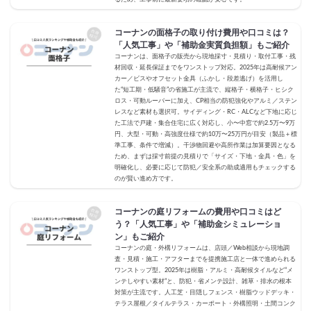
コーナンの面格子の取り付け費用や口コミは？
「人気工事」や「補助金実質負担額」もご紹介
コーナンは、面格子の販売から現地採寸・見積り・取付工事・残
材回収・延長保証までをワンストップ対応。2025年は高耐候アン
カー／ビスやオフセット金具（ふかし・段差逃げ）を活用し
た“短工期・低騒音”の省施工が主流で、縦格子・横格子・ヒシク
ロス・可動ルーバーに加え、CP相当の防犯強化やアルミ／ステン
レスなど素材も選択可。サイディング・RC・ALCなど下地に応じ
た工法で戸建・集合住宅に広く対応し、小〜中窓で約2.5万〜9万
円、大型・可動・高強度仕様で約10万〜25万円が目安（製品＋標
準工事、条件で増減）。干渉物回避や高所作業は加算要因となる
ため、まずは採寸前提の見積りで「サイズ・下地・金具・色」を
明確化し、必要に応じて防犯／安全系の助成適用もチェックする
のが賢い進め方です。
コーナンの庭リフォームの費用や口コミはど
う？「人気工事」や「補助金シミュレーショ
ン」もご紹介
コーナンの庭・外構リフォームは、店頭／Web相談から現地調
査・見積・施工・アフターまでを提携施工店と一体で進められる
ワンストップ型。2025年は樹脂・アルミ・高耐候タイルなど“メ
ンテしやすい素材”と、防犯・省メンテ設計、雑草・排水の根本
対策が主流です。人工芝・目隠しフェンス・樹脂ウッドデッキ・
テラス屋根／タイルテラス・カーポート・外構照明・土間コンク