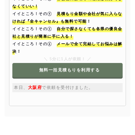
なくていい！
イイところ！その④
見積もり金額や会社が気に入らな
ければ『全キャンセル』も無料で可能！
イイところ！その⑤
自分で探さなくても各県の優良会
社と見積りが簡単に手に入る！
イイところ！その⑥
メールで全て完結してお悩みは解
決！
＼ 5分に1人が依頼！ ／
無料一括見積もりを利用する
本日、
和歌山
県
で依
頼を受
付けま
した。