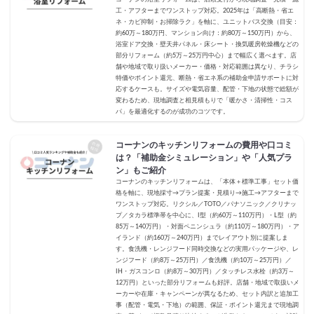
工・アフターまでワンストップ対応。2025年は「高断熱・省エ
ネ・カビ抑制・お掃除ラク」を軸に、ユニットバス交換（目安：
約60万～180万円、マンション向け：約80万～150万円）から、
浴室ドア交換・壁天井パネル・床シート・換気暖房乾燥機などの
部分リフォーム（約5万～25万円中心）まで幅広く選べます。店
舗や地域で取り扱いメーカー・価格・対応範囲は異なり、チラシ
特価やポイント還元、断熱・省エネ系の補助金申請サポートに対
応するケースも。サイズや電気容量、配管・下地の状態で総額が
変わるため、現地調査と相見積もりで「暖かさ・清掃性・コス
パ」を最適化するのが成功のコツです。
コーナンのキッチンリフォームの費用や口コミ
は？「補助金シミュレーション」や「人気プラ
ン」もご紹介
コーナンのキッチンリフォームは、「本体＋標準工事」セット価
格を軸に、現地採寸→プラン提案・見積り→施工→アフターまで
ワンストップ対応。リクシル／TOTO／パナソニック／クリナッ
プ／タカラ標準帯を中心に、I型（約60万～110万円）・L型（約
85万～140万円）・対面ペニンシュラ（約110万～180万円）・ア
イランド（約160万～240万円）までレイアウト別に提案しま
す。食洗機・レンジフード同時交換などの実用パッケージや、レ
ンジフード（約8万～25万円）／食洗機（約10万～25万円）／
IH・ガスコンロ（約8万～30万円）／タッチレス水栓（約3万～
12万円）といった部分リフォームも好評。店舗・地域で取扱いメ
ーカーや在庫・キャンペーンが異なるため、セット内訳と追加工
事（配管・電気・下地）の範囲、保証・ポイント還元まで現地調