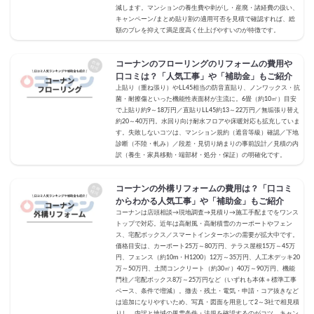
減します。マンションの養生費や剥がし・産廃・諸経費の扱い、
キャンペーン/まとめ貼り割の適用可否を見積で確認すれば、総
額のブレを抑えて満足度高く仕上げやすいのが特徴です。
コーナンのフローリングのリフォームの費用や
口コミは？「人気工事」や「補助金」もご紹介
上貼り（重ね張り）やLL45相当の防音直貼り、ノンワックス・抗
菌・耐擦傷といった機能性表面材が主流に。6畳（約10㎡）目安
で上貼り約9～18万円／直貼りLL45約13～22万円／無垢張り替え
約20～40万円。水回り向け耐水フロアや床暖対応も拡充していま
す。失敗しないコツは、マンション規約（遮音等級）確認／下地
診断（不陸・軋み）／段差・見切り納まりの事前設計／見積の内
訳（養生・家具移動・端部材・処分・保証）の明確化です。
コーナンの外構リフォームの費用は？「口コミ
からわかる人気工事」や「補助金」もご紹介
コーナンは店頭相談→現地調査→見積り→施工手配までをワンス
トップで対応。近年は高耐風・高耐積雪のカーポートやフェン
ス、宅配ボックス／スマートインターホンの需要が拡大中です。
価格目安は、カーポート25万～80万円、テラス屋根15万～45万
円、フェンス（約10m・H1200）12万～35万円、人工木デッキ20
万～50万円、土間コンクリート（約30㎡）40万～90万円、機能
門柱／宅配ボックス8万～25万円など（いずれも本体＋標準工事
ベース、条件で増減）。撤去・残土・電気・申請・コア抜きなど
は追加になりやすいため、写真・図面を用意して2～3社で相見積
りし、内訳と地域の風雪条件・法規を確認するのがコツ。キャン