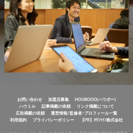
お問い合わせ
加盟店募集
HOUBOOO(ハウボー)
ハウミル
記事掲載の依頼
リンク掲載について
広告掲載の依頼
運営情報/監修者･プロフィール一覧
利用規約
プライバシーポリシー
【PR】ﾀｳﾝﾗｲﾌ株式会社