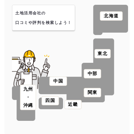
土地活用会社の
北海道
口コミや評判を検索しよう！
東北
中部
中国
九州
関東
・
四国
近畿
沖縄