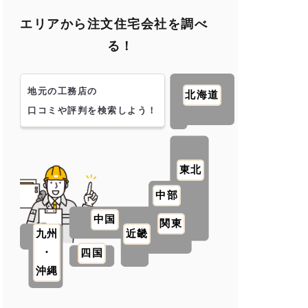
エリアから注文住宅会社を調べ
る！
地元の工務店の
北海道
口コミや評判を検索しよう！
東北
中部
中国
関東
九州
近畿
・
四国
沖縄