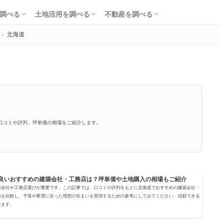
知識・費用を調べる
会社・工務店を調べる
解体を調べる
購入を調べる
ローンを調べる
基礎知識を調べる
土地活用会社を調べる
利回り・初期費用を調べる
不動産売却を調べる
不動産購入を調べる
不動産投資を調べる
調べる
土地活用を調べる
不動産を調べる
北海道
知識・費用を調べる
会社・工務店を調べる
解体を調べる
購入を調べる
ローンを調べる
基礎知識を調べる
土地活用会社を調べる
利回り・初期費用を調べる
不動産売却を調べる
不動産購入を調べる
不動産投資を調べる
口コミや評判、坪単価の相場をご紹介します。
良いおすすめの建築会社・工務店は？坪単価や土地購入の相場もご紹介
築会社や工務店選びが重要です。この記事では、口コミや評判をもとに北海道でおすすめの建築会社・
徴を比較し、予算や希望に合った理想の住まいを実現するための参考にしてみてください。信頼できる
います。