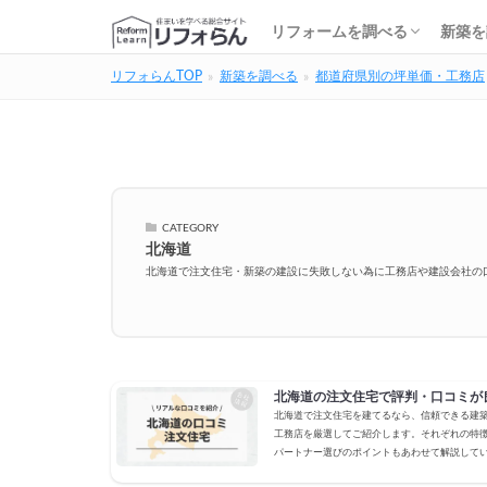
基礎知識・費用を調べる
リフォーム会社を調べる
リフォームローンを調べる
保険・補助金を調べる
基礎
建築
家の
土地
住宅
リフォームを調べる
新築を
リフォらんTOP
新築を調べる
都道府県別の坪単価・工務店
基礎知識・費用を調べる
リフォーム会社を調べる
リフォームローンを調べる
保険・補助金を調べる
基礎
建築
家の
土地
住宅
CATEGORY
北海道
北海道で注文住宅・新築の建設に失敗しない為に工務店や建設会社の
北海道の注文住宅で評判・口コミが
北海道で注文住宅を建てるなら、信頼できる建
工務店を厳選してご紹介します。それぞれの特
パートナー選びのポイントもあわせて解説して