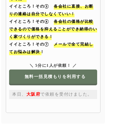
イイところ！その⑤
各会社に直接、お断
りの連絡は自分でしなくていい！
イイところ！その⑥
各会社の価格が比較
できるので価格を抑えることができ納得のい
く家づくりができる！
イイところ！その⑦
メールで全て完結し
てお悩みは解決！
＼ 5分に1人が依頼！ ／
無料一括見積もりを利用する
本日、
大阪府
で依頼を受付けました。