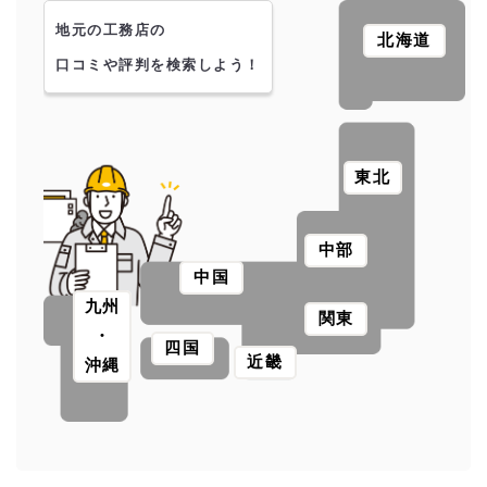
地元の工務店の
北海道
口コミや評判を検索しよう！
東北
中部
中国
九州
関東
・
四国
近畿
沖縄