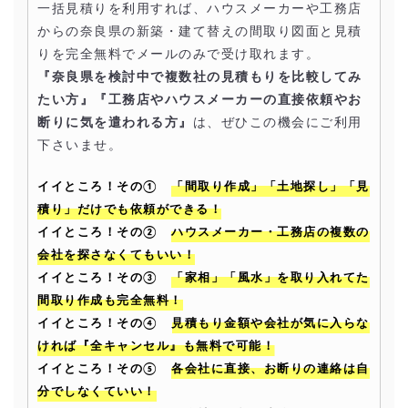
一括見積りを利用すれば、ハウスメーカーや工務店
からの奈良県の新築・建て替えの間取り図面と見積
りを完全無料でメールのみで受け取れます。
『奈良県を検討中で複数社の見積もりを比較してみ
たい方』『工務店やハウスメーカーの直接依頼やお
断りに気を遣われる方』
は、ぜひこの機会にご利用
下さいませ。
イイところ！その①
「間取り作成」「土地探し」「見
積り」だけでも依頼ができる！
イイところ！その②
ハウスメーカー・工務店の複数の
会社を探さなくてもいい！
イイところ！その③
「家相」「風水」を取り入れてた
間取り作成も完全無料！
イイところ！その④
見積もり金額や会社が気に入らな
ければ『全キャンセル』も無料で可能！
イイところ！その⑤
各会社に直接、お断りの連絡は自
分でしなくていい！