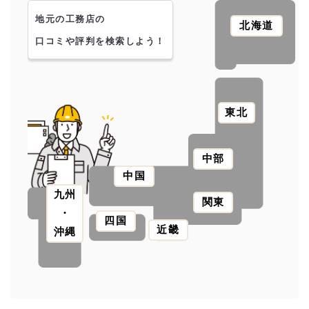
地元の工務店の
北海道
口コミや評判を検索しよう！
東北
中部
中国
九州
関東
・
四国
近畿
沖縄