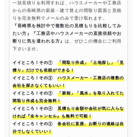
一括見積りを利用すれば、ハウスメーカーや工務店
からの長崎県の新築・建て替えの間取り図面と見積
りを完全無料でメールのみで受け取れます。
『長崎県を検討中で複数社の見積もりを比較してみ
たい方』『工務店やハウスメーカーの直接依頼やお
断りに気を遣われる方』
は、ぜひこの機会にご利用
下さいませ。
イイところ！その①
「間取り作成」「土地探し」「見
積り」だけでも依頼ができる！
イイところ！その②
ハウスメーカー・工務店の複数の
会社を探さなくてもいい！
イイところ！その③
「家相」「風水」を取り入れてた
間取り作成も完全無料！
イイところ！その④
見積もり金額や会社が気に入らな
ければ『全キャンセル』も無料で可能！
イイところ！その⑤
各会社に直接、お断りの連絡は自
分でしなくていい！