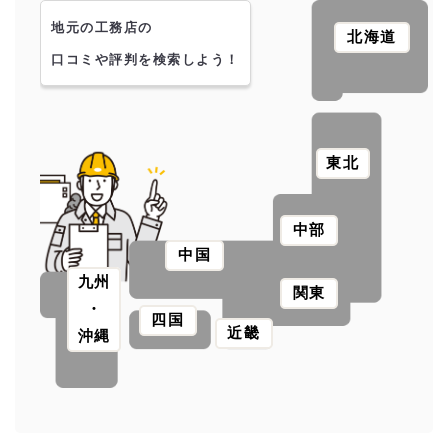
地元の工務店の
北海道
口コミや評判を検索しよう！
東北
中部
中国
九州
関東
・
四国
近畿
沖縄