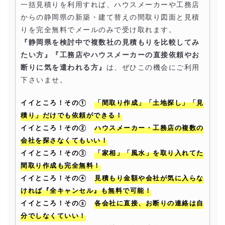
一括見積りを利用すれば、ハウスメーカーや工務店
からの静岡県の新築・建て替えの間取り図面と見積
りを完全無料でメールのみで受け取れます。
『静岡県を検討中で複数社の見積もりを比較してみ
たい方』『工務店やハウスメーカーの直接依頼やお
断りに気を遣われる方』
は、ぜひこの機会にご利用
下さいませ。
イイところ！その①
「間取り作成」「土地探し」「見
積り」だけでも依頼ができる！
イイところ！その②
ハウスメーカー・工務店の複数の
会社を探さなくてもいい！
イイところ！その③
「家相」「風水」を取り入れてた
間取り作成も完全無料！
イイところ！その④
見積もり金額や会社が気に入らな
ければ『全キャンセル』も無料で可能！
イイところ！その⑤
各会社に直接、お断りの連絡は自
分でしなくていい！