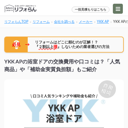
一括見積もりはこちら
リフォらんTOP
リフォーム
会社を調べる
メーカー
YKK AP
YKK 
リフォームはどこに頼むのが正解！？
→
必見
『
２割以上
損
』しないための業者選びの方法
YKK APの浴室ドアの交換費用や口コミは？「人気
商品」や「補助金実質負担額」もご紹介