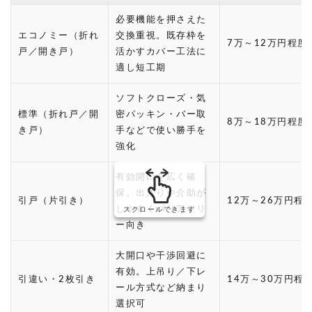
必要機能を押さえた
エコノミー（折れ
交換重視。既存枠を
7万～12万円程度
戸／開き戸）
活かすカバー工法に
適し短工期
ソフトクローズ・気
標準（折れ戸／開
密パッキン・バー取
8万～18万円程度
き戸）
手などで使い勝手を
強化
有効開口を広く確
保。出入りや介助が
引戸（片引き）
12万～26万円程
しやすくバリアフリ
スクロールできます
ー向き
大開口や干渉回避に
有効。上吊り／下レ
引違い・2枚引き
14万～30万円程
ール方式など納まり
選択可