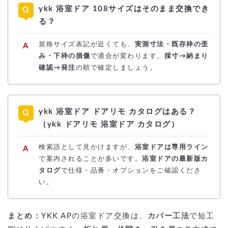
ykk 浴室ドア 108サイズはそのまま交換でき
る？
規格サイズ表記が近くても、
実測寸法・既存枠の歪
み・下枠の損傷
で適合が変わります。
採寸→納まり
確認→発注
の順で確定しましょう。
ykk 浴室ドア ドアリモ カタログはある？
（ykk ドアリモ 浴室ドア カタログ）
検索語として見かけますが、
浴室ドアは専用ライン
で案内されることが多いです。
浴室ドアの最新版カ
タログ
で仕様・品番・オプションをご確認くださ
い。
まとめ：
YKK APの浴室ドア交換は、
カバー工法
で短工