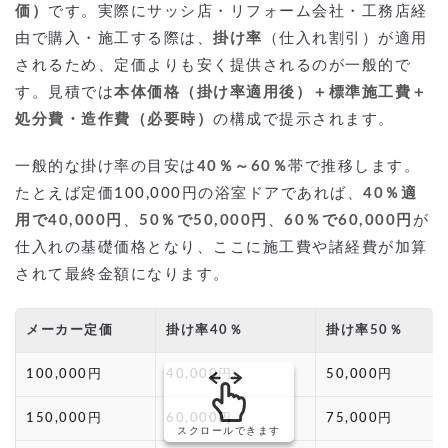
価）
です。実際にサッシ店・リフォーム会社・工務店経
由で購入・施工する際は、
掛け率
（仕入れ割引）が適用
されるため、定価よりも安く提供されるのが一般的で
す。見積では
本体価格（掛け率適用後）＋標準施工費＋
処分費・造作費（必要時）
の構成で提示されます。
一般的な掛け率の目安は
40％～60％
帯で推移します。
たとえば定価100,000円の浴室ドアであれば、
40％適
用で40,000円
、
50％で50,000円
、
60％で60,000円
が
仕入れの基礎価格となり、ここに施工費や諸経費が加算
されて最終金額になります。
メーカー定価
掛け率40％
掛け率50％
100,000円
40,000円
50,000円
150,000円
60,000円
75,000円
スクロールできます