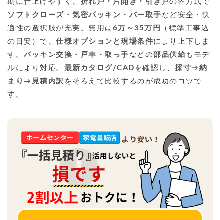
期に仕上げやすく、
折れ戸・片開き・引き戸
の各方式で
ソフトクローズ・気密パッキン・バー取手
など安全・快
適性の選択肢が充実。費用は
6万～35万円
（標準工事込
の目安）で、
仕様オプションと現場条件
により上下しま
す。
パッキン交換・戸車・取っ手
などの
部品供給
もモデ
ルにより対応。
最新カタログ/CAD
を確認し、
採寸→納
まり→見積内訳
をそろえて比較するのが成功のコツで
す。