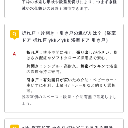
下枠の
水返し形状
や
段差見切り
により、
つまずき軽
減
や
水仕舞い
の改善も期待できます。
折れ戸・片開き・引き戸の選び方は？（浴室
ドア 折れ戸 ykk／ykk 浴室ドア 引き戸）
折れ戸：
狭小空間に強く、
張り出しが小さい
。指
はさみ配慮や
ソフトクローズ
採用品で安心。
片開き：
シンプル・高耐久。
気密パッキン
で浴室
の温度保持に寄与。
引き戸：
有効開口が広い
ため介助・ベビーカー・
車いすに有利。上吊り/下レールなど納まり選択
可。
脱衣室側のスペース・段差・介助有無で選定しまし
ょう。