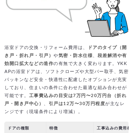
浴室ドアの交換・リフォーム費用は、
ドアのタイプ（開
き戸・折れ戸・引戸）
や
気密・防水仕様
、
段差解消や有
効開口拡大などの造作
の有無で大きく変わります。YKK
APの浴室ドアは、ソフトクローズや大型バー取手、気密
パッキンなど安全・快適性に配慮したオプションが充実
しており、住まいの条件に合わせた最適な組み合わせが
可能です。
工事費込みの目安は7万円〜20万円台（折れ
戸・開き戸中心）
、
引戸は12万〜30万円程度
が主なレ
ンジです（現場条件により増減）。
ドアの種類
特徴
工事込みの費用相