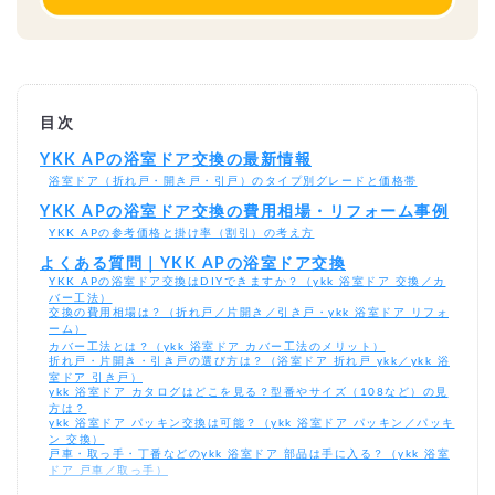
目次
YKK APの浴室ドア交換の最新情報
浴室ドア（折れ戸・開き戸・引戸）のタイプ別グレードと価格帯
YKK APの浴室ドア交換の費用相場・リフォーム事例
YKK APの参考価格と掛け率（割引）の考え方
よくある質問｜YKK APの浴室ドア交換
YKK APの浴室ドア交換はDIYできますか？（ykk 浴室ドア 交換／カ
バー工法）
交換の費用相場は？（折れ戸／片開き／引き戸・ykk 浴室ドア リフォ
ーム）
カバー工法とは？（ykk 浴室ドア カバー工法のメリット）
折れ戸・片開き・引き戸の選び方は？（浴室ドア 折れ戸 ykk／ykk 浴
室ドア 引き戸）
ykk 浴室ドア カタログはどこを見る？型番やサイズ（108など）の見
方は？
ykk 浴室ドア パッキン交換は可能？（ykk 浴室ドア パッキン／パッキ
ン 交換）
戸車・取っ手・丁番などのykk 浴室ドア 部品は手に入る？（ykk 浴室
ドア 戸車／取っ手）
ガラスと樹脂パネルの違いは？（ykk 浴室ドア ガラス）