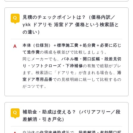
見積のチェックポイントは？（価格内訳／
ykk ドアリモ 浴室ドア 価格という検索語と
の違い）
本体（仕様別）＋標準施工費＋処分費＋必要に応じ
て造作費
の構成を横並びで比較しましょう。
同じメーカーでも、
パネル種・開口拡幅・段差見切
り・ソフトクローズ・下枠補修
の有無で総額がブレ
ます。検索語に「ドアリモ」が含まれる場合も、
浴
室ドア専用品番
での見積明細に統一して比較するの
がコツです。
補助金・助成は使える？（バリアフリー／段
差解消・引き戸化）
自治体の
住宅改修助成
等で、
段差解消・有効開口拡