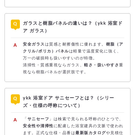
ガラスと樹脂パネルの違いは？（ykk 浴室ド
ア ガラス）
安全ガラス
は質感と耐擦傷性に優れます。
樹脂（ア
クリル/ポリカ）パネル
は軽量で温度変化に強く、
万一の破損時も扱いやすいのが特徴。
清掃性・質感重視ならガラス、
軽さ・扱いやすさ
重
視なら樹脂パネルが選択肢です。
ykk 浴室ドア サニセーフとは？（シリー
ズ・仕様の呼称について）
「
サニセーフ
」は検索で見られる呼称のひとつで、
安全性や清掃性
に配慮した浴室建具の文脈で使われ
ます。正式な仕様・品番は
最新版カタログ
や見積仕