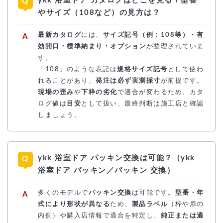
ykk 浴室ドア カタログはどこを見る？型番
やサイズ（108など）の見方は？
最新カタログ
には、
サイズ記号（例：108等）・有
効開口・標準納まり・オプション
が整理されていま
す。
「108」のような表記は
規格サイズ記号
として使わ
れることがあり、
発注は必ず実測採寸
が前提です。
現場の歪み
や
下枠の劣化
で適合が変わるため、カタ
ログ値は
目安
として扱い、最終判断は施工店と確認
しましょう。
ykk 浴室ドア パッキン交換は可能？（ykk
浴室ドア パッキン／パッキン 交換）
多くのモデルで
パッキン交換
は可能です。
型番・年
式により形状が異なる
ため、
製品ラベル
（枠や扉の
内側）や購入店情報で適合を特定し、
純正または適