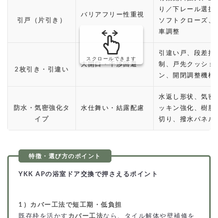
り／下レール選択
バリアフリー性重視
引戸（片引き）
ソフトクローズ、
車調整
引違い戸、段差抑
スクロールできます
大開口・干渉回避
制、戸先クッショ
2枚引き・引違い
ン、開閉調整機構
水返し形状、気密
防水・気密強化タ
水仕舞い・結露配慮
ッキン強化、樹脂
イプ
切り、撥水パネル
YKK APの浴室ドア交換で押さえるポイント
1）カバー工法で短工期・低負担
既存枠を活かす
カバー工法
なら、タイル解体や壁補修を