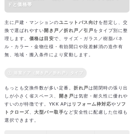
ドと価格帯
主に戸建・マンションの
ユニットバス向け
を想定し、交
換で選ばれやすい
開き戸／折れ戸／引戸
をタイプ別に整
理します。
価格は目安
で、サイズ・ガラス／樹脂パネ
ル・カラー・金物仕様・有効開口や段差解消の造作有
無、地域・搬入条件により変動します。
① 浴室ドア（開き戸／折れ戸）タイプ
もっとも交換件数が多い定番。
折れ戸
は開閉時の張り出
しが小さく省スペース、
開き戸
は気密・耐久性に優れや
すいのが特徴です。YKK APは
リフォーム枠対応
や
ソフ
トクローズ
、
大型バー取手
など安全性に配慮した仕様も
選択できます。