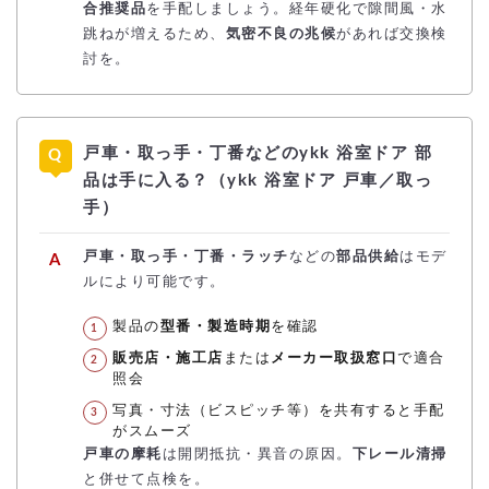
合推奨品
を手配しましょう。経年硬化で隙間風・水
跳ねが増えるため、
気密不良の兆候
があれば交換検
討を。
戸車・取っ手・丁番などのykk 浴室ドア 部
品は手に入る？（ykk 浴室ドア 戸車／取っ
手）
戸車・取っ手・丁番・ラッチ
などの
部品供給
はモデ
ルにより可能です。
製品の
型番・製造時期
を確認
販売店・施工店
または
メーカー取扱窓口
で適合
照会
写真・寸法（ビスピッチ等）を共有すると手配
がスムーズ
戸車の摩耗
は開閉抵抗・異音の原因。
下レール清掃
と併せて点検を。