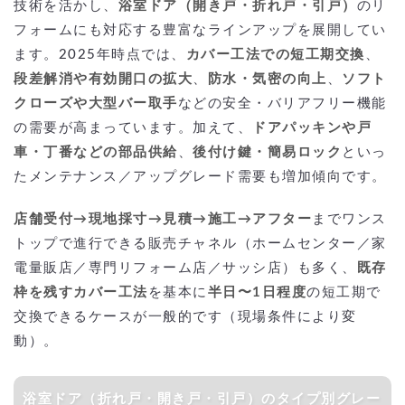
技術を活かし、
浴室ドア（開き戸・折れ戸・引戸）
のリ
フォームにも対応する豊富なラインアップを展開してい
ます。2025年時点では、
カバー工法での短工期交換
、
段差解消や有効開口の拡大
、
防水・気密の向上
、
ソフト
クローズや大型バー取手
などの安全・バリアフリー機能
の需要が高まっています。加えて、
ドアパッキンや戸
車・丁番などの部品供給
、
後付け鍵・簡易ロック
といっ
たメンテナンス／アップグレード需要も増加傾向です。
店舗受付→現地採寸→見積→施工→アフター
までワンス
トップで進行できる販売チャネル（ホームセンター／家
電量販店／専門リフォーム店／サッシ店）も多く、
既存
枠を残すカバー工法
を基本に
半日〜1日程度
の短工期で
交換できるケースが一般的です（現場条件により変
動）。
浴室ドア（折れ戸・開き戸・引戸）のタイプ別グレー