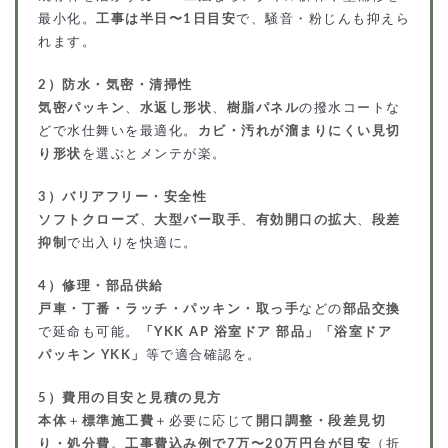
最小化。
工事は半日〜1日目安
で、騒音・粉じんも抑えら
れます。
2）防水・気密・清掃性
気密パッキン
、
水返し形状
、
樹脂パネル
の撥水コートな
どで水仕舞いを最適化。
カビ・汚れが溜まりにくい見切
り形状
を選ぶとメンテが楽。
3）バリアフリー・安全性
ソフトクローズ
、
大型バー取手
、
有効開口の拡大
、
段差
抑制
で出入りを快適に。
4）修理・部品供給
戸車・丁番・ラッチ・パッキン・取っ手
などの
部品交換
で延命も可能。
「YKK AP 浴室ドア 部品」「浴室ドア
パッキン YKK」
等で適合確認を。
5）費用の目安と見積の見方
本体
＋
標準施工費
＋必要に応じて
開口調整・段差見切
り・処分費
。
工事費込み例で7万〜20万円台が目安
（折