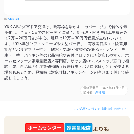
YKK AP
YKK APの浴室ドア交換は、既存枠を活かす「カバー工法」で解体を最
小化し、半日～1日でスピーディに完了。折れ戸・開き戸は工事費込み
で7万～20万円台が中心、引戸は12万～30万円程度が主なレンジで
す。2025年はソフトクローズや大型バー取手、有効開口拡大・段差抑
制などバリアフリー性と、防水・気密・清掃性の強化がトレンド。戸
車・丁番・パッキン等の部品供給や後付けロックにも対応しやすく、ホ
ームセンター／家電量販店／専門店／サッシ店のワンストップ窓口で相
談可能。自治体の住宅改修補助（段差解消・出入口拡幅など）が使える
場合もあるため、見積時に対象仕様とキャンペーンの有無まで併せて確
認しましょう。
最終更新日：2025年11月11日
監修者：
栗林 暁
この記事へのリンク掲載依頼（無料）>>