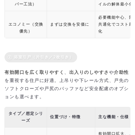
バー工法）
イルの解体最小化
必要機能中心、部
エコノミー（交換
まずは交換を安価に
共通化でコスト最
優先）
化
② 浴室引戸（片引き／2枚引き）
有効開口を広く取りやすく
、
出入りのしやすさ
や
介助性
を重視する住戸に好適。上吊りや下レール方式、戸先の
ソフトクローズや戸尻のバッファなど安全配慮のオプシ
ョンも選べます。
タイプ／想定シリ
位置づけ・特徴
主な機能・仕様
ーズ
有効開口拡大、上