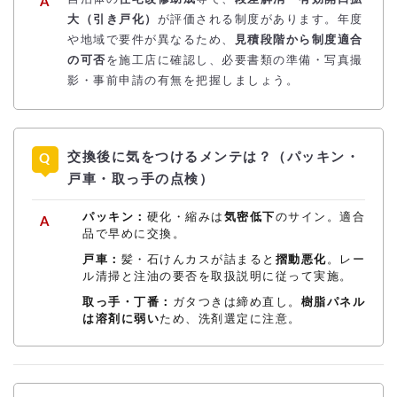
大（引き戸化）
が評価される制度があります。年度
や地域で要件が異なるため、
見積段階から制度適合
の可否
を施工店に確認し、必要書類の準備・写真撮
影・事前申請の有無を把握しましょう。
交換後に気をつけるメンテは？（パッキン・
戸車・取っ手の点検）
パッキン：
硬化・縮みは
気密低下
のサイン。適合
品で早めに交換。
戸車：
髪・石けんカスが詰まると
摺動悪化
。レー
ル清掃と注油の要否を取扱説明に従って実施。
取っ手・丁番：
ガタつきは締め直し。
樹脂パネル
は溶剤に弱い
ため、洗剤選定に注意。