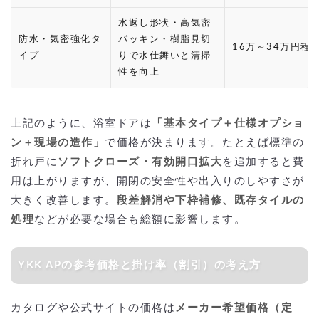
水返し形状・高気密
防水・気密強化タ
パッキン・樹脂見切
16万～34万円程
イプ
りで水仕舞いと清掃
性を向上
上記のように、浴室ドアは
「基本タイプ＋仕様オプショ
ン＋現場の造作」
で価格が決まります。たとえば標準の
折れ戸に
ソフトクローズ・有効開口拡大
を追加すると費
用は上がりますが、開閉の安全性や出入りのしやすさが
大きく改善します。
段差解消や下枠補修、既存タイルの
処理
などが必要な場合も総額に影響します。
YKK APの参考価格と掛け率（割引）の考え方
カタログや公式サイトの価格は
メーカー希望価格（定