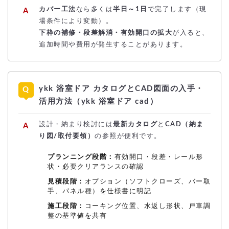
カバー工法
なら多くは
半日～1日
で完了します（現
場条件により変動）。
下枠の補修・段差解消・有効開口の拡大
が入ると、
追加時間や費用が発生することがあります。
ykk 浴室ドア カタログとCAD図面の入手・
活用方法（ykk 浴室ドア cad）
設計・納まり検討には
最新カタログ
と
CAD（納ま
り図/取付要領）
の参照が便利です。
プランニング段階：
有効開口・段差・レール形
状・必要クリアランスの確認
見積段階：
オプション（ソフトクローズ、バー取
手、パネル種）を仕様書に明記
施工段階：
コーキング位置、水返し形状、戸車調
整の基準値を共有