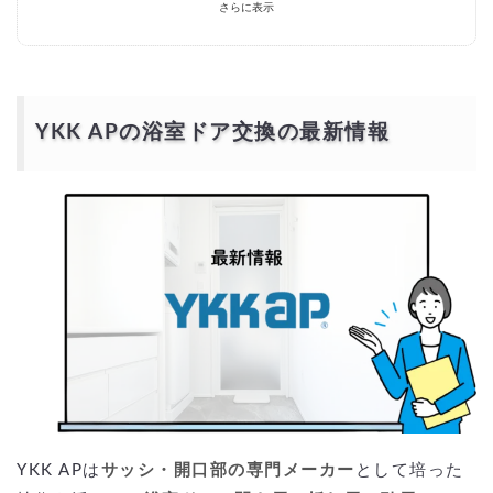
さらに表示
ykk 浴室ドア サニセーフとは？（シリーズ・仕様の呼称について）
「ykk ドアリモ 浴室ドア 価格」と検索したのですが？（ykk 浴室ドア
ドアリモ）
施工期間はどのくらい？（ykk 浴室ドア リフォーム／カバー工法）
ykk 浴室ドア カタログとCAD図面の入手・活用方法（ykk 浴室ドア
cad）
見積のチェックポイントは？（価格内訳／ykk ドアリモ 浴室ドア 価格
という検索語との違い）
YKK APの浴室ドア交換の最新情報
補助金・助成は使える？（バリアフリー／段差解消・引き戸化）
交換後に気をつけるメンテは？（パッキン・戸車・取っ手の点検）
ykk 浴室ドア 108サイズはそのまま交換できる？
ykk 浴室ドア ドアリモ カタログはある？（ykk ドアリモ 浴室ドア カ
タログ）
YKK APの浴室ドア交換の口コミと人気ランキング
YKK AP 浴室ドアの口コミ人気ランキング
YKK APの浴室ドア交換はどこに頼むべきか？
YKK AP認定施工店・パートナーに依頼する場合
サッシ業者やリフォーム会社に依頼する場合
補助金や助成制度を活用して賢く交換
補助金を活用した場合の費用シミュレーション（目安）
補助金を上手に使うコツ：一括見積もりの活用
YKK APの浴室ドア交換より安価で依頼するには？
YKK APは
サッシ・開口部の専門メーカー
として培った