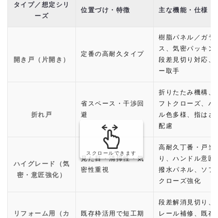
タイプ／想定シリ
位置づけ・特徴
主な機能・仕様
ーズ
樹脂パネル／ガラ
ス、気密パッキン
定番の高耐久タイプ
開き戸（片開き）
段差見切り対応、
ー取手
折りたたみ機構、
省スペース・干渉回
フトクローズ、パ
折れ戸
避
ル色多様、指はさ
配慮
高耐久丁番・戸当
スクロールできます
見た目・清掃性・気
り、ハンドル意匠
ハイグレード（気
密性重視
撥水パネル、ソフ
密・意匠強化）
クローズ強化
段差解消見切り、
リフォーム用（カ
既存枠活用で短工期
レール補修、既存