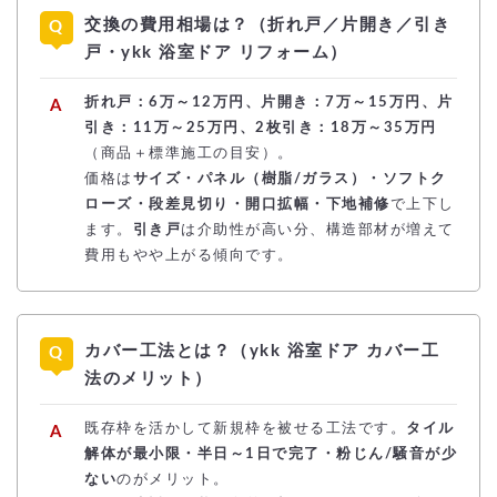
交換の費用相場は？（折れ戸／片開き／引き
戸・ykk 浴室ドア リフォーム）
折れ戸：6万～12万円、片開き：7万～15万円、片
引き：11万～25万円、2枚引き：18万～35万円
（商品＋標準施工の目安）。
価格は
サイズ・パネル（樹脂/ガラス）・ソフトク
ローズ・段差見切り・開口拡幅・下地補修
で上下し
ます。
引き戸
は介助性が高い分、構造部材が増えて
費用もやや上がる傾向です。
カバー工法とは？（ykk 浴室ドア カバー工
法のメリット）
既存枠を活かして新規枠を被せる工法です。
タイル
解体が最小限・半日～1日で完了・粉じん/騒音が少
ない
のがメリット。