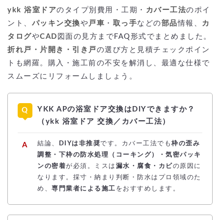
ykk 浴室ドア
のタイプ別費用・工期・
カバー工法
のポイ
ント、
パッキン交換
や
戸車
・
取っ手
などの
部品
情報、
カ
タログ
や
CAD
図面の見方までFAQ形式でまとめました。
折れ戸・片開き・引き戸
の選び方と見積チェックポイン
トも網羅。購入・施工前の不安を解消し、最適な仕様で
スムーズにリフォームしましょう。
YKK APの浴室ドア交換はDIYできますか？
（ykk 浴室ドア 交換／カバー工法）
結論、
DIYは非推奨
です。カバー工法でも
枠の歪み
調整・下枠の防水処理（コーキング）・気密パッキ
ンの密着
が必須。ミスは
漏水・腐食・カビ
の原因に
なります。採寸・納まり判断・防水はプロ領域のた
め、
専門業者による施工
をおすすめします。