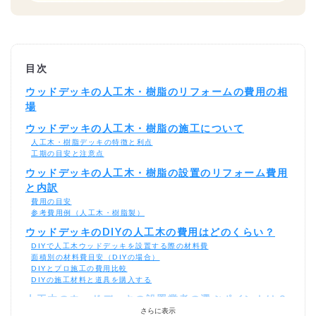
目次
ウッドデッキの人工木・樹脂のリフォームの費用の相
場
ウッドデッキの人工木・樹脂の施工について
人工木・樹脂デッキの特徴と利点
工期の目安と注意点
ウッドデッキの人工木・樹脂の設置のリフォーム費用
と内訳
費用の目安
参考費用例（人工木・樹脂製）
ウッドデッキのDIYの人工木の費用はどのくらい？
DIYで人工木ウッドデッキを設置する際の材料費
面積別の材料費目安（DIYの場合）
DIYとプロ施工の費用比較
DIYの施工材料と道具を購入する
人工木のウッドデッキの設置業者の選ぶポイントは？
さらに表示
どこに頼むのが安い？