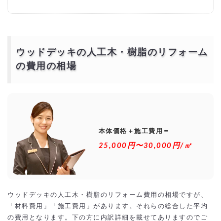
特化した専門業者
実績が豊富
アフターサービス
瑕疵保険加入会社
ウッドデッキの人工木・樹脂のリフォームを激安・格
ウッドデッキの人工木・樹脂のリフォーム
安でするには？
の費用の相場
相見積もりとは？
一括見積もり無料サービスで安くウッドデッキの人工木・樹脂のリフォ
ームをできる優良業者を探す！
より安価で依頼するには？
本体価格＋施工費用＝
25,000円〜30,000円/㎡
ウッドデッキの人工木・樹脂のリフォーム費用の相場ですが、
「材料費用」「施工費用」があります。それらの総合した平均
の費用となります。下の方に内訳詳細を載せてありますのでご