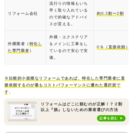
流行りの情報もいち
早く取り入れている
リフォーム会社
約0.5割〜2割
ので的確なアドバイ
スが貰える。
外構・エクステリア
外構業者（
特化し
をメインに工事をし
0％（直接依頼）
た専門業者
）
ているので安心で安
価。
※
比較的小規模なリフォームであれば、特化した専門業者に直
接依頼するのが最もコストパフォーマンスに優れた選択肢
で
す
。
リフォームはどこに頼むのが正解！？２割
以上『損』しないための業者選びの方法
記事を読む