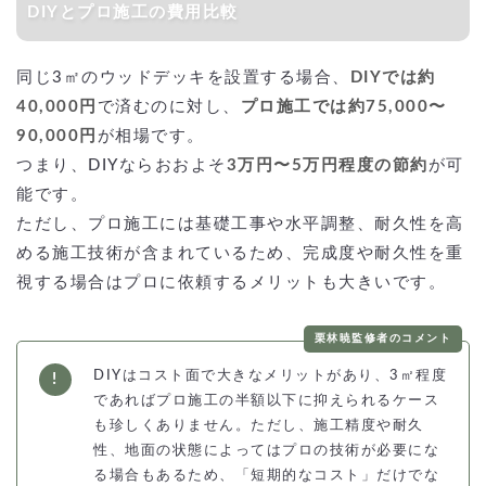
DIYとプロ施工の費用比較
同じ3㎡のウッドデッキを設置する場合、
DIYでは約
40,000円
で済むのに対し、
プロ施工では約75,000〜
90,000円
が相場です。
つまり、DIYならおおよそ
3万円〜5万円程度の節約
が可
能です。
ただし、プロ施工には基礎工事や水平調整、耐久性を高
める施工技術が含まれているため、完成度や耐久性を重
視する場合はプロに依頼するメリットも大きいです。
栗林暁監修者のコメント
DIYはコスト面で大きなメリットがあり、3㎡程度
であればプロ施工の半額以下に抑えられるケース
も珍しくありません。ただし、施工精度や耐久
性、地面の状態によってはプロの技術が必要にな
る場合もあるため、「短期的なコスト」だけでな