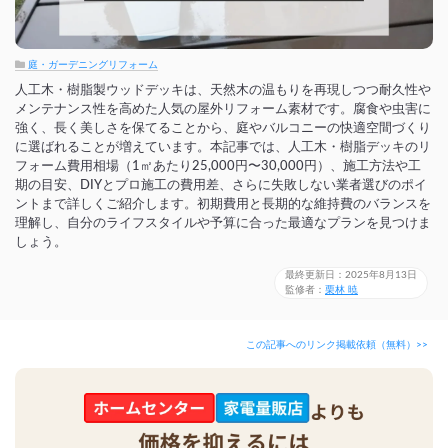
庭・ガーデニングリフォーム
人工木・樹脂製ウッドデッキは、天然木の温もりを再現しつつ耐久性や
メンテナンス性を高めた人気の屋外リフォーム素材です。腐食や虫害に
強く、長く美しさを保てることから、庭やバルコニーの快適空間づくり
に選ばれることが増えています。本記事では、人工木・樹脂デッキのリ
フォーム費用相場（1㎡あたり25,000円〜30,000円）、施工方法や工
期の目安、DIYとプロ施工の費用差、さらに失敗しない業者選びのポイ
ントまで詳しくご紹介します。初期費用と長期的な維持費のバランスを
理解し、自分のライフスタイルや予算に合った最適なプランを見つけま
しょう。
最終更新日：2025年8月13日
監修者：
栗林 暁
この記事へのリンク掲載依頼（無料）>>