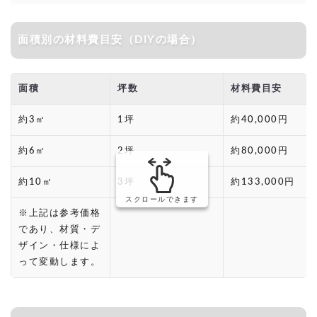
面積別の材料費目安（DIYの場合）
面積
坪数
材料費目安
約3㎡
1坪
約40,000円
約6㎡
2坪
約80,000円
約10㎡
3坪
約133,000円
スクロールできます
※上記は参考価格
であり、材質・デ
ザイン・仕様によ
って変動します。