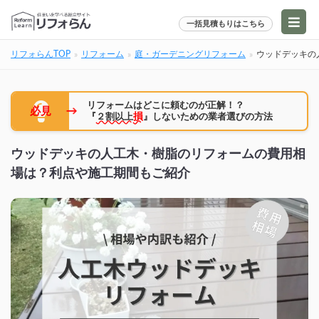
一括見積もりはこちら
リフォらんTOP
リフォーム
庭・ガーデニングリフォーム
ウッドデッキの
リフォームはどこに頼むのが正解！？
→
必見
『
２割以上
損
』しないための業者選びの方法
ウッドデッキの人工木・樹脂のリフォームの費用相
場は？利点や施工期間もご紹介