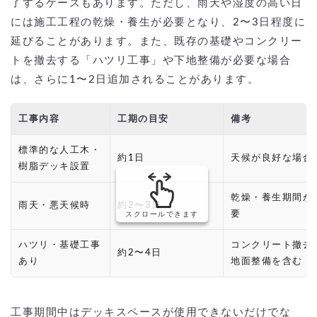
了するケースもあります。ただし、雨天や湿度の高い日
には施工工程の乾燥・養生が必要となり、2〜3日程度に
延びることがあります。また、既存の基礎やコンクリー
トを撤去する「ハツリ工事」や下地整備が必要な場合
は、さらに1〜2日追加されることがあります。
工事内容
工期の目安
備考
標準的な人工木・
約1日
天候が良好な場合
樹脂デッキ設置
乾燥・養生期間が
雨天・悪天候時
約2〜3日
要
スクロールできます
ハツリ・基礎工事
コンクリート撤去
約2〜4日
あり
地面整備を含む
工事期間中はデッキスペースが使用できないだけでな