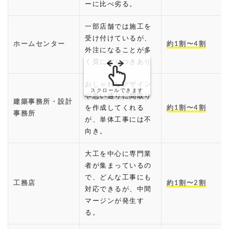
ーに比べ劣る。
一部店舗では施工を
受け付けているが、
ホームセンター
約1割〜4割
外注になることが多
く質にばらつきあり
おしゃれなデザイン
スクロールできます
や思い通りに間取り
建築事務所・設計
を作成してくれる
約1割〜4割
事務所
が、単体工事には不
向き。
大工を中心に専門業
者が集まっているの
で、どんな工事にも
工務店
約1割〜2割
対応できるが、中間
マージンが発生す
る。