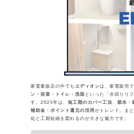
家電量販店の中でも
エディオン
は、家電販売
ン・浴室・トイレ・洗面
といった「水回りリ
す。2025年は、
短工期のカバー工法
、
節水・
補助金・ポイント還元の活用
がトレンド。ま
化と工期短縮を図れるのが大きな魅力です。