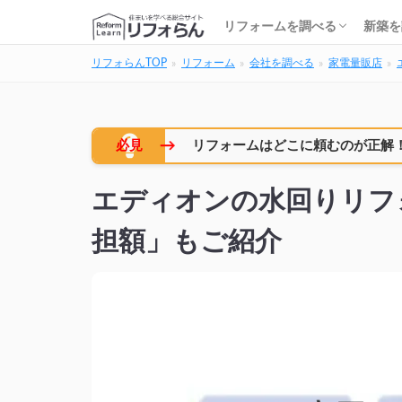
基礎知識・費用を調べる
リフォーム会社を調べる
リフォームローンを調べる
保険・補助金を調べる
基礎
建築
家の
土地
住宅
リフォームを調べる
新築を
リフォらんTOP
リフォーム
会社を調べる
家電量販店
基礎知識・費用を調べる
リフォーム会社を調べる
リフォームローンを調べる
保険・補助金を調べる
基礎
建築
家の
土地
住宅
→
必見
リフォームはどこに頼むのが正解
エディオンの水回りリフ
担額」もご紹介