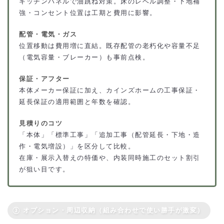
キッチンパネルで油跳ね対策。床のレベル調整・下地補
強・コンセント位置は工期と費用に影響。
配管・電気・ガス
位置移動は費用増に直結。既存配管の老朽化や容量不足
（電気容量・ブレーカー）も事前点検。
保証・アフター
本体メーカー保証に加え、カインズホームの工事保証・
延長保証の適用範囲と年数を確認。
見積りのコツ
「本体」「標準工事」「追加工事（配管延長・下地・造
作・電気増設）」を区分して比較。
在庫・展示入替えの特価や、内装同時施工のセット割引
が狙い目です。
③ オプション・周辺収納（組み合わせで使い勝手が激変）