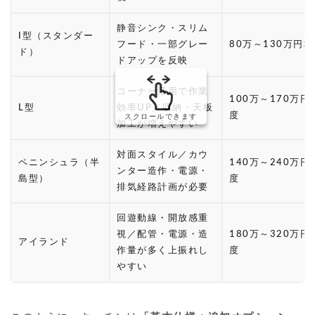
静音シンク・スリム
I型（スタンダー
フード・一部グレー
80万～130万円
ド）
ドアップを反映
コーナー活用で作業
100万～170万円
L型
効率UP／収納・天板
度
スクロールできます
加工が増えやすい
対面スタイル／カウ
ペニンシュラ（半
140万～240万円
ンター造作・電源・
島型）
度
排気経路計画が必要
回遊動線・開放感重
視／配管・電源・造
180万～320万円
アイランド
作量が多く上振れし
度
やすい