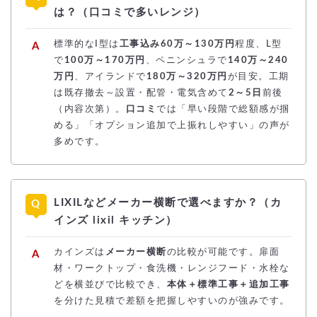
は？（口コミで多いレンジ）
標準的なI型は
工事込み60万～130万円
程度、L型
で
100万～170万円
、ペニンシュラで
140万～240
万円
、アイランドで
180万～320万円
が目安。工期
は既存撤去～設置・配管・電気含めて
2～5日
前後
（内容次第）。
口コミ
では「早い段階で総額感が掴
める」「オプション追加で上振れしやすい」の声が
多めです。
LIXILなどメーカー横断で選べますか？（カ
インズ lixil キッチン）
カインズは
メーカー横断
の比較が可能です。扉面
材・ワークトップ・食洗機・レンジフード・水栓な
どを横並びで比較でき、
本体＋標準工事＋追加工事
を分けた見積で差額を把握しやすいのが強みです。