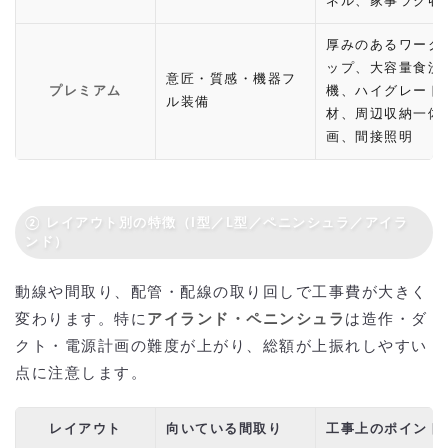
ネル、家事ラク収
厚みのあるワーク
ップ、大容量食洗
意匠・質感・機器フ
プレミアム
機、ハイグレード
ル装備
材、周辺収納一体
画、間接照明
② レイアウト別の特徴（I型／L型／ペニンシュラ／アイラ
ンド）
動線や間取り、配管・配線の取り回しで工事費が大きく
変わります。特に
アイランド・ペニンシュラ
は造作・ダ
クト・電源計画の難度が上がり、総額が上振れしやすい
点に注意します。
レイアウト
向いている間取り
工事上のポイント