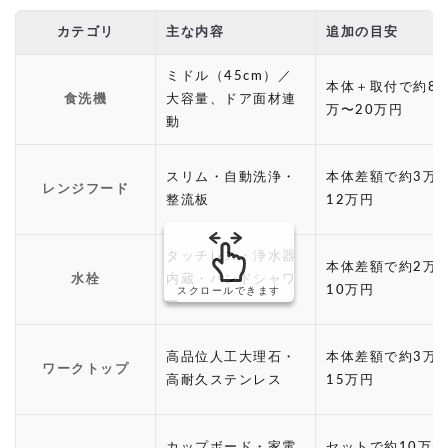
カテゴリ
主な内容
追加の目安
ミドル（45cm）／
本体＋取付で約8
食洗機
大容量、ドア面材連
万〜20万円
動
スリム・自動洗浄・
本体差額で約3万
レンジフード
整流板
12万円
タッチレス・浄水器
本体差額で約2万
水栓
内蔵・ハンドシャワ
10万円
スクロールできます
ー
高品位人工大理石・
本体差額で約3万
ワークトップ
高耐久ステンレス
15万円
カップボード・家電
セットで約10万〜