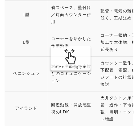
省スペース、壁付け
配管・電気の難度
I型
／対面カウンター併
低く、工期短め
用
コーナー収納・天
コーナーを活かした
L型
加工で本体増、配
作業効率
延長あり
カウンター造作、
対面・半島型で家族
スクロールできます
下配管・電源、レ
ペニンシュラ
とのコミュニケーシ
ジフードの排気経
ョン
検討
天井ダクト／床下
回遊動線・開放感重
管、造作・下地補
アイランド
視のLDK
強、照明・コンセ
ト増設