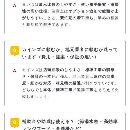
良い点は
展示比較のしやすさ・使い勝手提案・清掃
性の高い仕様
。注意点は
オプション追加で総額が上
がりやすい
ことと、
繁忙期の着工待ち
。早めの相談
と相見積で解決できます。
カインズに頼むか、地元業者に頼むか迷って
います（費用・提案・保証の違い）
カインズは
店頭相談のしやすさ・標準工事の明確
さ・保証の一本化
が強み。地元業者は
造作の自由
度・細かな対応・相見積の融通
が利きやすいです。
どちらでも
本体／標準工事／追加工事
をそろえて比
較しましょう。
補助金や助成は使える？（節湯水栓・高効率
レンジフード・食洗機など）