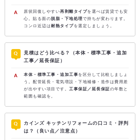
原状回復しやすい
再剥離タイプ
を選べば賃貸でも安
心。貼る面の
脱脂・下地処理
で持ちが変わります。
コンロ近辺は
耐熱タイプ
を選定しましょう。
見積はどう比べる？（本体・標準工事・追加
工事／延長保証）
本体・標準工事・追加工事
を区分して比較しましょ
う。配管延長・電気増設・下地補修・造作は費用差
が出やすい項目です。
工事保証／延長保証
の年数と
範囲も確認を。
カインズ キッチンリフォームの口コミ・評判
は？（良い点／注意点）