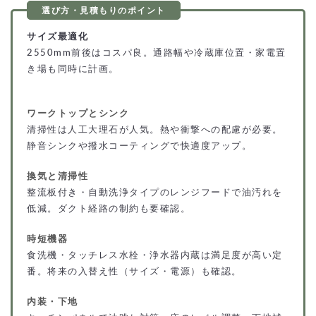
サイズ最適化
2550mm前後はコスパ良。通路幅や冷蔵庫位置・家電置
き場も同時に計画。
ワークトップとシンク
清掃性は人工大理石が人気。熱や衝撃への配慮が必要。
静音シンクや撥水コーティングで快適度アップ。
換気と清掃性
整流板付き・自動洗浄タイプのレンジフードで油汚れを
低減。ダクト経路の制約も要確認。
時短機器
食洗機・タッチレス水栓・浄水器内蔵は満足度が高い定
番。将来の入替え性（サイズ・電源）も確認。
内装・下地