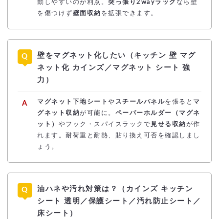
動しやすいのが利点。
突っ張り2wayラック
なら壁
を傷つけず
壁面収納
を拡張できます。
壁をマグネット化したい（キッチン 壁 マグ
ネット化 カインズ／マグネット シート 強
力）
マグネット下地シート
や
スチールパネル
を張ると
マ
グネット収納
が可能に。
ペーパーホルダー（マグネ
ット）
やフック・スパイスラックで
見せる収納
が作
れます。耐荷重と耐熱、貼り換え可否を確認しまし
ょう。
油ハネや汚れ対策は？（カインズ キッチン
シート 透明／保護シート／汚れ防止シート／
床シート）