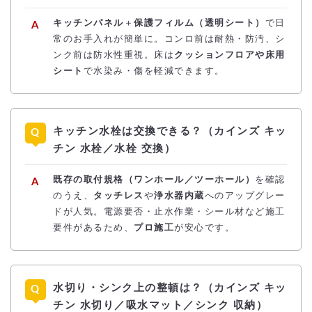
キッチンパネル
＋
保護フィルム（透明シート）
で日
常のお手入れが簡単に。コンロ前は耐熱・防汚、シ
ンク前は防水性重視。床は
クッションフロアや床用
シート
で水染み・傷を軽減できます。
キッチン水栓は交換できる？（カインズ キッ
チン 水栓／水栓 交換）
既存の取付規格（ワンホール／ツーホール）
を確認
のうえ、
タッチレス
や
浄水器内蔵
へのアップグレー
ドが人気。電源要否・止水作業・シール材など施工
要件があるため、
プロ施工
が安心です。
水切り・シンク上の整頓は？（カインズ キッ
チン 水切り／吸水マット／シンク 収納）