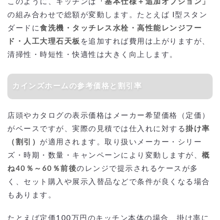
このように、キッチンは
「基本仕様＋追加オプション」
の組み合わせで総額が変動します。たとえば I型スタン
ダードに
食洗機・タッチレス水栓・高性能レンジフー
ド・人工大理石天板
を追加すれば費用は上がりますが、
清掃性・時短性・快適性は大きく向上します。
カインズホームの参考価格と割引率
店頭やカタログの表示価格はメーカー希望価格（定価）
がベースですが、実際の見積では仕入れに対する
掛け率
（割引）
が適用されます。取り扱いメーカー・シリー
ズ・時期・数量・キャンペーンにより変動しますが、
概
ね40％～60％前後
のレンジで提示されるケースが多
く、セット購入や展示入替品などで条件が良くなる場合
もあります。
たとえば定価100万円のキッチン本体の場合、掛け率に