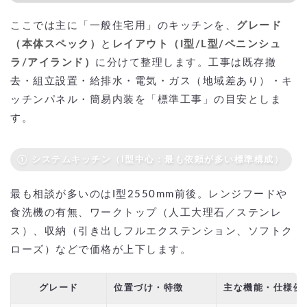
ここでは主に「一般住宅用」のキッチンを、
グレード
（本体スペック）
と
レイアウト（I型/L型/ペニンシュ
ラ/アイランド）
に分けて整理します。工事は既存撤
去・組立設置・給排水・電気・ガス（地域差あり）・キ
ッチンパネル・簡易内装を「標準工事」の目安としま
す。
① システムキッチン（I型中心：最も依頼が多い標準構成）
最も相談が多いのはI型2550mm前後。レンジフードや
食洗機の有無、ワークトップ（人工大理石／ステンレ
ス）、収納（引き出しフルエクステンション、ソフトク
ローズ）などで価格が上下します。
グレード
位置づけ・特徴
主な機能・仕様例