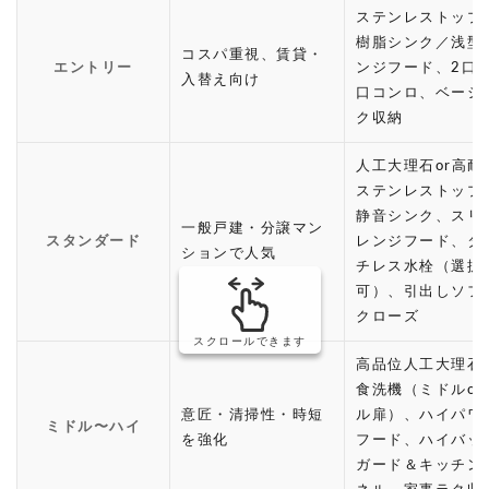
ステンレストップ
樹脂シンク／浅型
コスパ重視、賃貸・
エントリー
ンジフード、2口〜
入替え向け
口コンロ、ベーシ
ク収納
人工大理石or高耐
ステンレストップ
静音シンク、スリ
一般戸建・分譲マン
スタンダード
レンジフード、タ
ションで人気
チレス水栓（選択
可）、引出しソフ
クローズ
スクロールできます
高品位人工大理石
食洗機（ミドルor
意匠・清掃性・時短
ル扉）、ハイパワ
ミドル〜ハイ
を強化
フード、ハイバッ
ガード＆キッチン