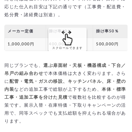
応じた仕入れ目安は下記の通りです（工事費・配送費・
処分費・諸経費は別途）。
メーカー定価
掛け率40％
掛け率50％
1,000,000円
400,000円
500,000円
スクロールできます
同じプランでも、
選ぶ扉面材・天板・機器構成・下台／
吊戸の組み合わせ
で本体価格は大きく変わります。さら
に
配管・電気・ガスの移設、キッチンパネル、床・壁の
内装
などの追加工事で総額が上下するため、
本体・標準
工事・追加工事を分けた見積
で複数社を比較するのが得
策です。展示入替・在庫特価・下取りキャンペーンの活
用で、同等スペックでも支払総額を抑えられる場合があ
ります。