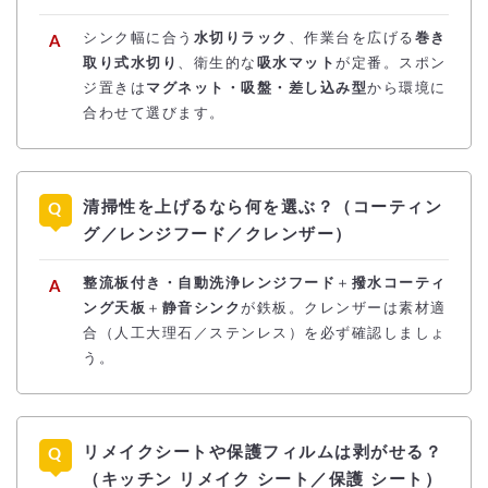
シンク幅に合う
水切りラック
、作業台を広げる
巻き
取り式水切り
、衛生的な
吸水マット
が定番。スポン
ジ置きは
マグネット・吸盤・差し込み型
から環境に
合わせて選びます。
清掃性を上げるなら何を選ぶ？（コーティン
グ／レンジフード／クレンザー）
整流板付き・自動洗浄レンジフード
＋
撥水コーティ
ング天板
＋
静音シンク
が鉄板。クレンザーは素材適
合（人工大理石／ステンレス）を必ず確認しましょ
う。
リメイクシートや保護フィルムは剥がせる？
（キッチン リメイク シート／保護 シート）