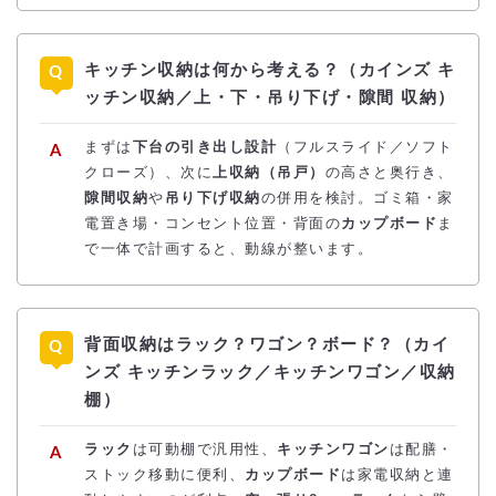
キッチン収納は何から考える？（カインズ キ
ッチン収納／上・下・吊り下げ・隙間 収納）
まずは
下台の引き出し設計
（フルスライド／ソフト
クローズ）、次に
上収納（吊戸）
の高さと奥行き、
隙間収納
や
吊り下げ収納
の併用を検討。ゴミ箱・家
電置き場・コンセント位置・背面の
カップボード
ま
で一体で計画すると、動線が整います。
背面収納はラック？ワゴン？ボード？（カイ
ンズ キッチンラック／キッチンワゴン／収納
棚）
ラック
は可動棚で汎用性、
キッチンワゴン
は配膳・
ストック移動に便利、
カップボード
は家電収納と連