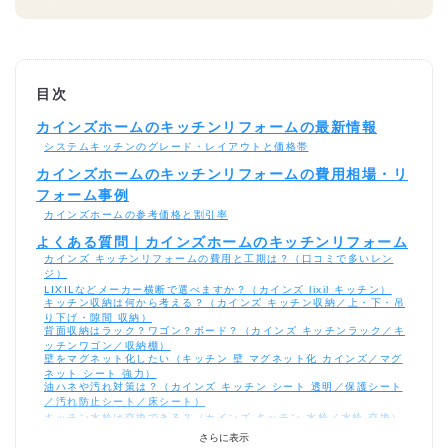
目次
カインズホームのキッチンリフォームの最新情報
システムキッチンのグレード・レイアウトと価格帯
カインズホームのキッチンリフォームの費用相場・リ
フォーム事例
カインズホームの参考価格と割引率
よくある質問｜カインズホームのキッチンリフォーム
カインズ キッチンリフォームの費用と工期は？（口コミで多いレン
ジ）
LIXILなどメーカー横断で選べますか？（カインズ lixil キッチン）
キッチン収納は何から考える？（カインズ キッチン収納／上・下・吊
り下げ・隙間 収納）
背面収納はラック？ワゴン？ボード？（カインズ キッチンラック／キ
ッチンワゴン／収納棚）
壁をマグネット化したい（キッチン 壁 マグネット化 カインズ／マグ
ネット シート 強力）
油ハネや汚れ対策は？（カインズ キッチン シート 透明／保護シート
／汚れ防止シート／床シート）
キッチン水栓は交換できる？（カインズ キッチン 水栓／水栓 交換）
水切り・シンク上の整頓は？（カインズ キッチン 水切り／吸水マット
さらに表示
／シンク 収納）