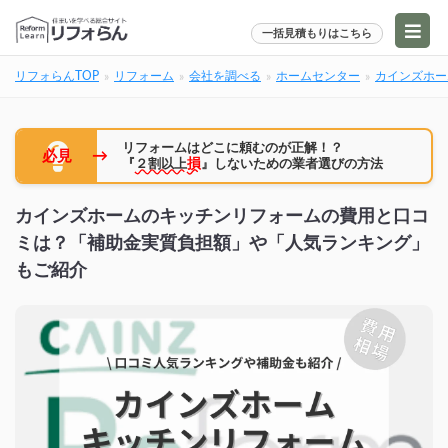
一括見積もりはこちら
リフォらんTOP
リフォーム
会社を調べる
ホームセンター
カインズホー
リフォームはどこに頼むのが正解！？
→
必見
『
２割以上
損
』しないための業者選びの方法
カインズホームのキッチンリフォームの費用と口コ
ミは？「補助金実質負担額」や「人気ランキング」
もご紹介