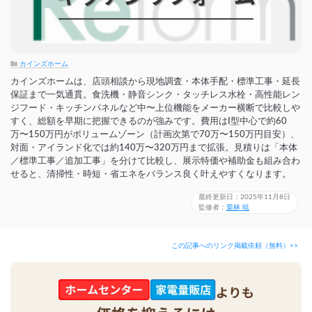
カインズホーム
カインズホームは、店頭相談から現地調査・本体手配・標準工事・延長
保証まで一気通貫。食洗機・静音シンク・タッチレス水栓・高性能レン
ジフード・キッチンパネルなど中〜上位機能をメーカー横断で比較しや
すく、総額を早期に把握できるのが強みです。費用はI型中心で約60
万〜150万円がボリュームゾーン（計画次第で70万〜150万円目安）、
対面・アイランド化では約140万〜320万円まで拡張。見積りは「本体
／標準工事／追加工事」を分けて比較し、展示特価や補助金も組み合わ
せると、清掃性・時短・省エネをバランス良く叶えやすくなります。
最終更新日：2025年11月8日
監修者：
栗林 暁
この記事へのリンク掲載依頼（無料）>>