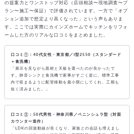
の提案力とワンストップ対応（店頭相談〜現地調査〜プ
ラン〜施工〜保証）で評価されています。一方で「オプ
ション追加で想定より高くなった」という声もありま
す。ここでは実際にカインズホームでキッチンをリフォ
ームした方のリアルな口コミをまとめました。
口コミ①：40代女性・東京都／I型2550（スタンダード
＋食洗機）
「展示を見ながら面材と天板を選べたのが良かったで
す。静音シンクと食洗機で家事がすごく楽に。標準工事
内で収まるように配管移動を最小限にしてくれ、工期も
短く済みました。」
口コミ②：50代男性・神奈川県／ペニンシュラ型（対面
カウンター造作）
「LDKの回遊動線が良くなり、家族との会話も増えまし