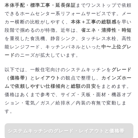
本体手配・標準工事・延長保証
までワンストップで依頼
できるホームセンター系リフォームサービスです。メー
カー横断の比較がしやすく、
本体＋工事の総額感
を早い
段階で掴めるのが特徴。近年は、
省エネ・清掃性・時短
を重視した食洗機、静音シンク、タッチレス水栓、高性
能レンジフード、キッチンパネルといった
中〜上位グレ
ード
のニーズが拡大しています。
以下では、一般住宅向けのシステムキッチンを
グレード
（価格帯）
と
レイアウト
の観点で整理し、
カインズホー
ムで依頼しやすい仕様傾向
と
総額の目安
をまとめます。
価格はあくまで参考で、サイズ・天板・面材・機器オプ
ション・電気／ガス／給排水／内装の有無で変動しま
す。
システムキッチンのグレード・レイアウトと価格帯