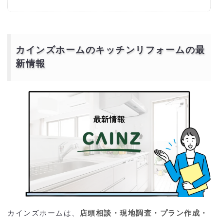
清掃性を上げるなら何を選ぶ？（コーティング／レンジフード／クレン
ザー）
リメイクシートや保護フィルムは剥がせる？（キッチン リメイク シー
ト／保護 シート）
見積はどう比べる？（本体・標準工事・追加工事／延長保証）
カインズ キッチンリフォームの口コミ・評判は？（良い点／注意点）
カインズホームのキッチンリフォームの最
カインズに頼むか、地元業者に頼むか迷っています（費用・提案・保証
の違い）
新情報
補助金や助成は使える？（節湯水栓・高効率レンジフード・食洗機な
ど）
カインズホームのキッチンリフォームの口コミと人気
ランキング
カインズホームのキッチンリフォーム 人気ランキング
カインズホームのキッチンリフォームはどこに頼むべ
きか？
カインズホーム（直営・提携施工）に依頼する場合
地元の工務店・リフォーム会社に依頼する場合
補助金や助成制度を活用するとお得に
補助金を活用した場合の費用シミュレーション
カインズホームのキッチンリフォームより安価で依頼
するには？
カインズホームは、
店頭相談・現地調査・プラン作成・