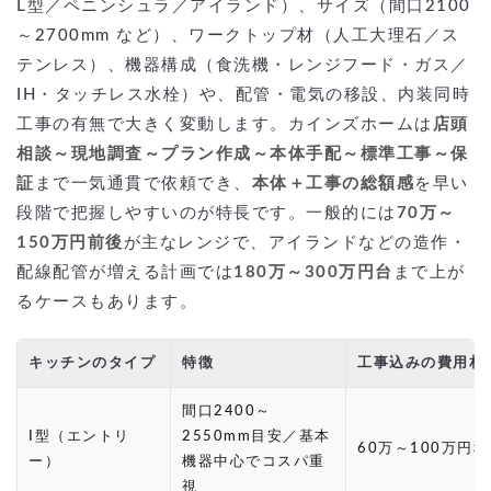
L型／ペニンシュラ／アイランド）、サイズ（間口2100
～2700mm など）、ワークトップ材（人工大理石／ス
テンレス）、機器構成（食洗機・レンジフード・ガス／
IH・タッチレス水栓）や、配管・電気の移設、内装同時
工事の有無で大きく変動します。カインズホームは
店頭
相談～現地調査～プラン作成～本体手配～標準工事～保
証
まで一気通貫で依頼でき、
本体＋工事の総額感
を早い
段階で把握しやすいのが特長です。一般的には
70万～
150万円前後
が主なレンジで、アイランドなどの造作・
配線配管が増える計画では
180万～300万円台
まで上が
るケースもあります。
キッチンのタイプ
特徴
工事込みの費用相
間口2400～
I型（エントリ
2550mm目安／基本
60万～100万円
ー）
機器中心でコスパ重
視