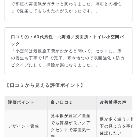
で部屋の雰囲気がガラッと変わりました。照明との相性
まで提案してもらえたのが良かったです。」
口コミ④：60代男性・北海道／洗面所・トイレ小空間パ
ック
「小空間は最低施工費がかかると聞いて、セットに。床
の養生も丁寧で1日で完了。寒冷地なので表面強化＋防カ
ビタイプにして、掃除が楽になりました。」
【口コミから見える評価ポイント】
評価ポイント
良い口コミ
改善希望の声
見本帳が豊富／量産
柄が多く迷う／照
でも質感が良い／ア
デザイン・質感
下の見え方を事前
クセントで雰囲気一
確認したい