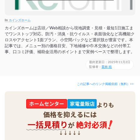
カインズホーム
カインズホームは店頭／Web相談から現地調査・見積・最短1日施工ま
でワンストップ対応。防汚・消臭・抗ウイルス・表面強化など高機能ク
ロスやアクセント1面プラン、小空間パックなど選択肢が豊富です。本
記事では、メニュー別の価格目安、下地補修や巾木交換などの付帯工
事、口コミ評価、補助金活用のポイントまで実例ベースで整理します。
最終更新日：2025年11月2日
監修者：
栗林 暁
この記事へのリンク掲載依頼（無料）>>