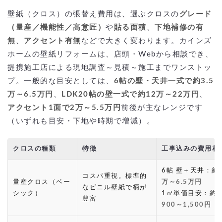
壁紙（クロス）の張替え費用は、選ぶクロスの
グレード
（量産／機能性／高意匠）
や
貼る面積
、
下地補修の有
無
、
アクセント有無
などで大きく変わります。カインズ
ホームの壁紙リフォームは、店頭・Webから相談でき、
提携施工店による現地調査～見積～施工までワンストッ
プ。一般的な目安としては、
6帖の壁・天井一式で約3.5
万～6.5万円
、
LDK20帖の壁一式で約12万～22万円
、
アクセント1面で2万～5.5万円
前後が主なレンジです
（いずれも目安・下地や時期で増減）。
クロスの種類
特徴
工事込みの費用相
6帖 壁＋天井：
約3
コスパ重視。標準的
量産クロス（ベー
万～6.5万円
なビニル壁紙で柄が
シック）
1㎡単価目安：
約
豊富
900～1,500円