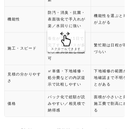
新
防汚・消臭・抗菌・
機能性を選ぶと単
機能性
表面強化で手入れが
が上がる
楽／水回りに強い
養生が丁寧／1日で
完了するケースが多
繁忙期は日程が取
施工・スピード
スクロールできます
い／家具移動も相談
づらい
可
㎡単価・下地補修・
下地補修の範囲が
見積の分かりやす
処分費などの内訳提
地確認まで不明な
さ
示で比較しやすい
とがある
パック化で総額が読
面積が小さいと最
価格
みやすい／相見積で
施工費で割高に感
納得感
る