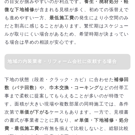
の目安が掴みやすいのが利点です。
養生・廃材処分・軽
微な下地補修
が含まれる見積が多く、初めての張替えで
も進めやすい一方、
最低施工費
の発生により小空間のみ
だと割高に感じることがあります。繁忙期はスケジュー
ルが取りにくい場合があるため、希望時期が決まってい
る場合は早めの相談が安心です。
地域の内装業者・リフォーム会社に依頼する場合
下地の状態（段差・クラック・カビ）に合わせた
補修回
数（パテ回数）
や、
巾木交換・コーキング
などの付帯工
事まで柔軟に提案してもらえることが多いのが特徴で
す。面積が大きい現場や複数部屋の同時施工では、条件
次第で
単価が下がる
ケースもあります。一方で、見積書
の書式が事業者ごとに異なり、
㎡単価・下地補修・処分
費・最低施工費
の有無を揃えて比較しないと、総額比較