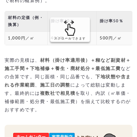
で材料の概算例）。
材料の定価（例・
掛け率40％
掛け率50％
換算）
1,000円／㎡
400円／㎡
500円／㎡
スクロールできます
実際の見積は、
材料（掛け率適用後）＋糊など副資材＋
施工手間＋下地補修＋養生・廃材処分＋最低施工費
など
の合算です。同じ面積・同じ品番でも、
下地状態や含ま
れる作業範囲
、
施工日の調整
によって総額は変動しま
す。最終的には
複数社で相見積
を取り、内訳（㎡単価・
補修範囲・処分費・最低施工費）を揃えて比較するのが
おすすめです。