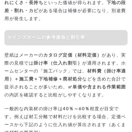
れにくさ・長持ち
といった価値が得られます。
下地の段
差・割れ・カビ
がある場合は補修が必要になり、別途費
用が発生します。
カインズホームの参考価格と割引率
壁紙はメーカーの
カタログ定価（材料定価）
があり、実
際の見積では
掛け率（仕入れ割引）
が適用されます。ホ
ームセンターの「施工パック」では、
材料費（掛け率適
用）＋施工費＋下地補修＋廃材処分
などを含めた合計で
提示されることが多いため、
㎡単価や含まれる作業範囲
の内訳を確認すると比較がしやすくなります。
一般的な内装材の掛け率は
40％～60％
程度が目安で
す。例えば材工分離で材料だけを比較する場合、定価ベ
ースから下記のように仕入れ値が算出されます（あくま