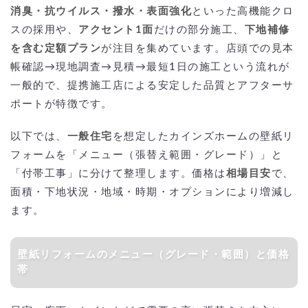
消臭・抗ウイルス・撥水・表面強化
といった高機能クロ
スの採用や、
アクセント1面
だけの部分施工、
下地補修
を含む定額プラン
が注目を集めています。店頭での見本
帳確認→現地調査→見積→最短1日の施工という流れが
一般的で、提携施工店による安定した品質とアフターサ
ポートが特徴です。
以下では、
一般住宅
を想定したカインズホームの壁紙リ
フォームを「メニュー（張替え範囲・グレード）」と
「付帯工事」に分けて整理します。価格は
相場目安
で、
面積・下地状況・地域・時期・オプションにより増減し
ます。
壁紙リフォームのメニュー（グレード・範囲）と価格
帯