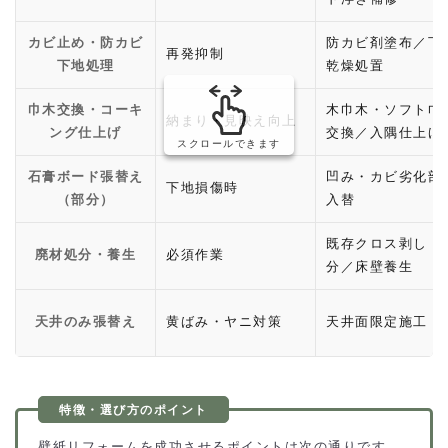
カビ止め・防カビ
防カビ剤塗布／下
再発抑制
下地処理
乾燥処置
巾木交換・コーキ
木巾木・ソフト巾
納まり・見映え向上
ング仕上げ
交換／入隅仕上げ
スクロールできます
石膏ボード張替え
凹み・カビ劣化部
下地損傷時
（部分）
入替
既存クロス剥し・
廃材処分・養生
必須作業
分／床壁養生
天井のみ張替え
黄ばみ・ヤニ対策
天井面限定施工
壁紙リフォームを成功させるポイントは次の通りです。