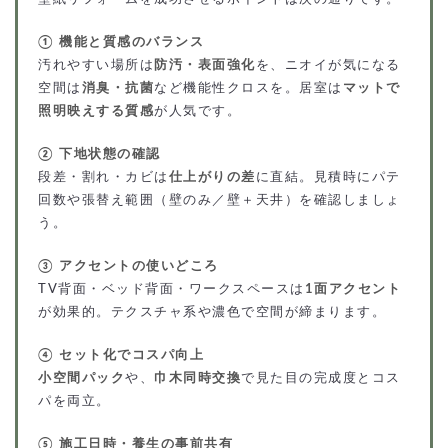
① 機能と質感のバランス
汚れやすい場所は
防汚・表面強化
を、ニオイが気になる
空間は
消臭・抗菌
など機能性クロスを。居室は
マットで
照明映えする質感
が人気です。
② 下地状態の確認
段差・割れ・カビは
仕上がりの差
に直結。見積時にパテ
回数や張替え範囲（壁のみ／壁＋天井）を確認しましょ
う。
③ アクセントの使いどころ
TV背面・ベッド背面・ワークスペースは
1面アクセント
が効果的。テクスチャ系や濃色で空間が締まります。
④ セット化でコスパ向上
小空間パック
や、
巾木同時交換
で見た目の完成度とコス
パを両立。
⑤ 施工日時・養生の事前共有