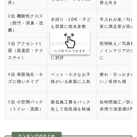
井）
替え向き
2位 機能性クロス
水回り・LDK・子ど
手入れが楽／匂い
（防汚・消臭・抗
も部屋に指名多数
策に満足度が高い
菌）
3位 アクセント1
短時間で印象チェン
照明映え／写真映
面（高意匠・テク
ジ。寝室・リビング
／インテリアの主
スクロールできます
スチャ）
に好評
に
4位 表面強化・キ
ペット・小さなお子
擦れ・引っかきに
ズに強いタイプ
様がいる家庭に人気
い／長持ち感
5位 小空間パック
最低施工費をパック
短時間施工／防カ
（トイレ・洗面）
化して割高感を軽減
併用で清潔感UP