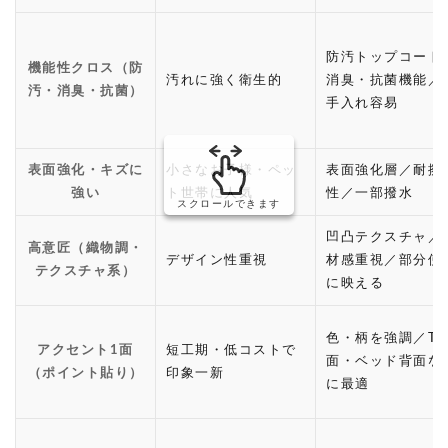
防汚トップコート
機能性クロス（防
汚れに強く衛生的
消臭・抗菌機能／
汚・消臭・抗菌）
手入れ容易
表面強化・キズに
小さなお子様・ペッ
表面強化層／耐擦
強い
ト世帯に人気
性／一部撥水
スクロールできます
凹凸テクスチャ／
高意匠（織物調・
デザイン性重視
材感重視／部分使
テクスチャ系）
に映える
色・柄を強調／T
アクセント1面
短工期・低コストで
面・ベッド背面な
（ポイント貼り）
印象一新
に最適