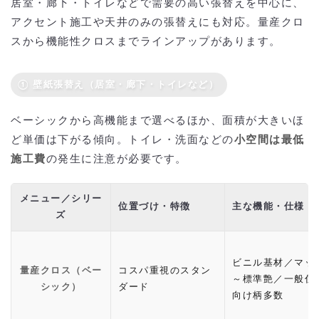
居室・廊下・トイレなどで需要の高い張替えを中心に、
アクセント施工や天井のみの張替えにも対応。量産クロ
スから機能性クロスまでラインアップがあります。
① 壁紙張替え（居室・廊下・トイレなど）
ベーシックから高機能まで選べるほか、面積が大きいほ
ど単価は下がる傾向。トイレ・洗面などの
小空間は最低
施工費
の発生に注意が必要です。
メニュー／シリー
位置づけ・特徴
主な機能・仕様
ズ
ビニル基材／マッ
量産クロス（ベー
コスパ重視のスタン
～標準艶／一般住
シック）
ダード
向け柄多数