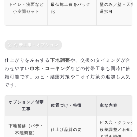
トイレ・洗面など
最低施工費をパック
壁のみ／壁＋天井
小空間セット
化
選択可
② 付帯工事・オプション
仕上がりを左右する
下地調整
や、交換のタイミングが合
わせやすい
巾木・コーキング
などの付帯工事も同時に依
頼可能です。カビ・結露対策やニオイ対策の追加も人気
です。
オプション／付帯
位置づけ・特徴
主な内容
工事
ビス穴・クラック
下地補修（パテ・
仕上げ品質の要
段差調整／石膏ボ
不陸調整）
ド浮き補修