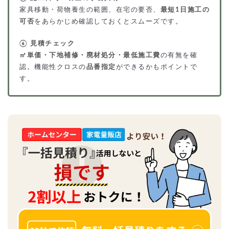
家具移動・荷物養生の範囲、在宅の要否、
最短1日施工の
可否
をあらかじめ確認しておくとスムーズです。
⑥ 見積チェック
㎡単価・下地補修・廃材処分・最低施工費
の有無を確
認。機能性クロスの
品番指定
ができるかもポイントで
す。