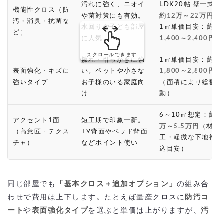
汚れに強く、ニオイ
LDK20帖 壁一式
機能性クロス（防
や菌対策にも有効。
約12万～22万円
汚・消臭・抗菌な
水回りや子ども部屋
1㎡単価目安：
約
ど）
に人気
1,400～2,400円
スクロールできます
擦れ・引っかきに強
1㎡単価目安：
約
表面強化・キズに
い。ペットや小さな
1,800～2,800円
強いタイプ
お子様のいる家庭向
（面積により総額
け
動）
6～10㎡想定：
約
アクセント1面
短工期で印象一新。
万～5.5万円
（材
（高意匠・テクス
TV背面やベッド背面
工・軽微な下地補
チャ）
などポイント使い
込目安）
同じ部屋でも
「基本クロス＋追加オプション」
の組み合
わせで費用は上下します。たとえば量産クロスに
防汚コ
ート
や
表面強化タイプ
を選ぶと単価は上がりますが、
汚