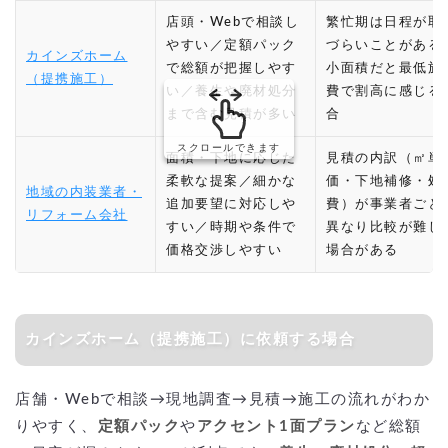
店頭・Webで相談し
繁忙期は日程が取
やすい／定額パック
づらいことがある
カインズホーム
で総額が把握しやす
小面積だと最低施
（提携施工）
い／養生や廃材処分
費で割高に感じる
まで含む見積が多い
合
スクロールできます
面積・下地に応じた
見積の内訳（㎡単
柔軟な提案／細かな
価・下地補修・処
地域の内装業者・
追加要望に対応しや
費）が事業者ごと
リフォーム会社
すい／時期や条件で
異なり比較が難し
価格交渉しやすい
場合がある
カインズホーム（提携施工）に依頼する場合
店舗・Webで相談→現地調査→見積→施工の流れがわか
りやすく、
定額パック
や
アクセント1面プラン
など総額