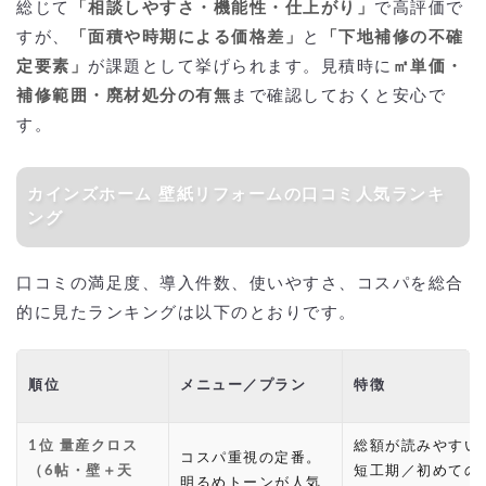
総じて
「相談しやすさ・機能性・仕上がり」
で高評価で
すが、
「面積や時期による価格差」
と
「下地補修の不確
定要素」
が課題として挙げられます。見積時に
㎡単価・
補修範囲・廃材処分の有無
まで確認しておくと安心で
す。
カインズホーム 壁紙リフォームの口コミ人気ランキ
ング
口コミの満足度、導入件数、使いやすさ、コスパを総合
的に見たランキングは以下のとおりです。
順位
メニュー／プラン
特徴
1位 量産クロス
総額が読みやすい
コスパ重視の定番。
（6帖・壁＋天
短工期／初めての
明るめトーンが人気