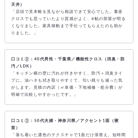
天井）
「店頭で見本帳を見ながら相談できて安心でした。量産
クロスでも思っていたより質感がよく、6帖の部屋が明る
くなりました。家具移動まで手伝ってもらえたのも助か
りました。」
口コミ②：40代男性・千葉県／機能性クロス（消臭・防
汚／LDK）
「キッチン横の壁に汚れが付きやすく、
防汚＋消臭
タイ
プに。油ハネも拭き取りやすくて、匂い残りも減った気
がします。見積の内訳（㎡単価・下地補修・処分費）が
明確で比較しやすかったです。」
口コミ③：50代夫婦・神奈川県／アクセント1面（寝
室）
「落ち着いた濃色のテクスチャで1面だけ張替え。短時間