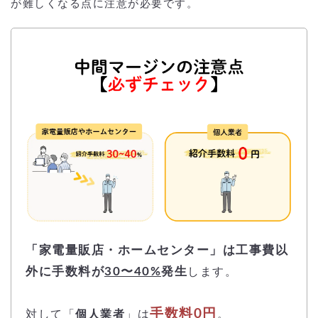
が難しくなる点に注意が必要です。
「家電量販店・ホームセンター」は工事費以
外に手数料が
30〜40%
発生
します。
手数料0円
対して「
個人業者
」は
。