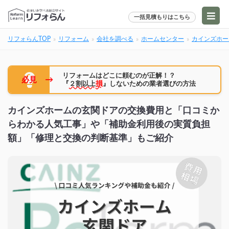
一括見積もりはこちら
リフォらんTOP
リフォーム
会社を調べる
ホームセンター
カインズホー
リフォームはどこに頼むのが正解！？
→
必見
『
２割以上
損
』しないための業者選びの方法
カインズホームの玄関ドアの交換費用と「口コミか
らわかる人気工事」や「補助金利用後の実質負担
額」「修理と交換の判断基準」もご紹介