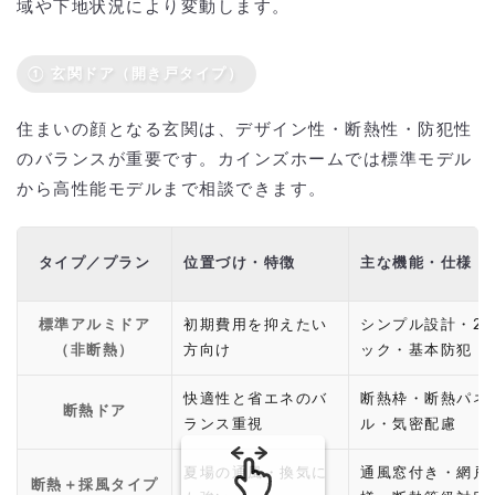
域や下地状況により変動します。
① 玄関ドア（開き戸タイプ）
住まいの顔となる玄関は、デザイン性・断熱性・防犯性
のバランスが重要です。カインズホームでは標準モデル
から高性能モデルまで相談できます。
タイプ／プラン
位置づけ・特徴
主な機能・仕様
標準アルミドア
初期費用を抑えたい
シンプル設計・2
（非断熱）
方向け
ック・基本防犯
快適性と省エネのバ
断熱枠・断熱パネ
断熱ドア
ランス重視
ル・気密配慮
夏場の通風・換気に
通風窓付き・網戸
断熱＋採風タイプ