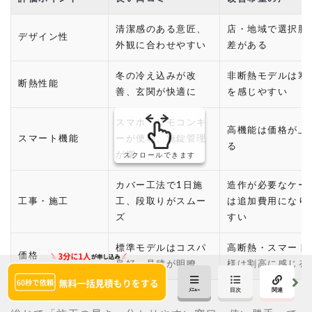
清潔感のある意匠、
店・地域で選択肢
デザイン性
外観に合わせやすい
差がある
冬の冷え込みが改
非断熱モデルは寒
断熱性能
善、玄関が快適に
を感じやすい
スマホ・リモコンキ
高機能は価格が上
スマート機能
ーが便利、施錠管理
る
が楽
スクロールできます
カバー工法で1日施
造作が必要なケー
工事・施工
工、段取りがスムー
は追加費用になり
ズ
すい
標準モデルはコスパ
高断熱・スマート
価格
良好、見積が明瞭
様は割高に感じる