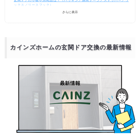
玄関ドアの小物や消耗品は？（パッキン／隙間テープ／ストッパー／ワ
ックス／リースフック）
引戸への変更は可能？（開き戸→玄関引戸／バリアフリー対応）
さらに表示
修理と交換の判断基準は？（カインズ 玄関ドア 修理で済むケース）
工期はどれくらい？（カバー工法／造作ありの場合）
見積もりの比較ポイントは？（カインズ 玄関ドア リフォーム vs 専門
業者）
カインズ 玄関ドア交換の保証は？（施工・製品のアフター）
小さな不満は部材で解決できる？（隙間風・騒音・開閉の不便）
「網戸付き」や「採風」タイプの注意点は？（虫・防犯・気密）
カインズホームの玄関ドア交換の最新情報
カインズ 玄関ドア 交換と専門業者、どちらに頼むべき？
カインズホームの玄関ドア交換の口コミと人気ランキ
ング
カインズホーム玄関ドア交換の口コミ人気ランキング
カインズホームの玄関ドア交換はどこに頼むべきか？
カインズ（店頭・Web受付／提携施工）に依頼する場合
専門業者やリフォーム会社に依頼する場合
補助金や助成制度を活用するとお得に
補助金を活用した場合の費用シミュレーション
カインズホームの玄関ドア交換より安価で依頼するに
は？