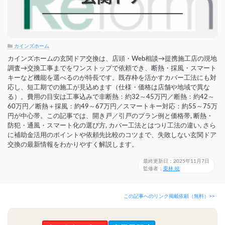
カインズホーム
カインズホームの玄関ドア交換は、店頭・Web相談→提携施工店の現地
調査→交換工事までをワンストップで依頼でき、断熱・採風・スマート
キーなど機能を選べるのが特長です。既存枠を活かすカバー工法にも対
応し、短工期での施工が見込めます（仕様・価格は店舗や地域で異な
る）。費用の目安は工事込みで非断熱：約32～45万円／断熱：約42～
60万円／断熱＋採風：約49～67万円／スマートキー対応：約55～75万
円が中心帯。この記事では、開き戸／引戸のプラン例と価格帯, 断熱・
防犯・通風・スマート化の選び方, カバー工法とはつり工法の違い, さら
に補助金活用のポイントや依頼先比較のコツまで、失敗しない玄関ドア
交換の最新情報をわかりやすく解説します。
最終更新日：2025年11月7日
監修者：
栗林 暁
この記事へのリンク掲載依頼（無料）>>