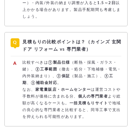
ー）・内装/外装の納まり調整が入ると
1.5～2日
以
上かかる場合があります。製品手配期間も考慮しま
しょう。
見積もりの比較ポイントは？（カインズ 玄関
ドア リフォーム vs 専門業者）
比較すべきは
①製品仕様
（断熱・採風・ガラス・
鍵）、
②工事範囲
（撤去・処分・下地補修・電気・
内外装納まり）、
③保証
（製品・施工）、
④工
期
、
⑤補助金対応
。
なお、
家電量販店・ホームセンター
は運営コストや
手数料が価格に含まれる分、
個人の専門業者
より総
額が高くなるケースも。
一括見積もりサイト
で地域
の良心的な専門業者と比較すると、同等工事で支出
を抑えられる可能性があります。