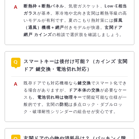
断熱枠＋断熱パネル
、気密ガスケット、
Low-E相当
ガラス
が基本。寒冷地や北向き玄関は断熱等級の高
いモデルが有利です。夏のこもり熱対策には
採風
（通風）機構＋網戸
付きモデルが快適。
玄関ドア
網戸 カインズ
の相談で選択肢を確認しましょう。
スマートキーは後付け可能？（カインズ 玄関
ドア 鍵交換・電池切れ対応）
既存ドアでも対応機種なら
鍵交換
でスマート化でき
る場合がありますが、
ドア本体の交換
が必要なケー
スも。
電池切れ時は物理キー
で開錠可能な仕様が一
般的です。玄関の
防犯
は多点ロック・ダブルロッ
ク・破壊耐性シリンダーの組合せが安心です。
玄関ドアの小物や消耗品は？（パッキン／隙