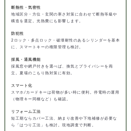
断熱性・気密性
地域区分・方位・玄関の寒さ対策に合わせて断熱等級や
構造を選定。光熱費にも影響します。
防犯性
2ロック・多点ロック・破壊耐性のあるシリンダーを基本
に、スマートキーの権限管理も検討。
採風・通風機能
採風窓や網戸付きを選べば、換気とプライバシーを両
立。夏場のこもり熱対策に有効。
スマート化
スマホ/カードキーは荷物が多い時に便利。停電時の運用
（物理キー同梱など）も確認。
リフォーム工法
短工期ならカバー工法、納まり改善や下地補修が必要な
ら「はつり工法」も検討。現地調査で判断。