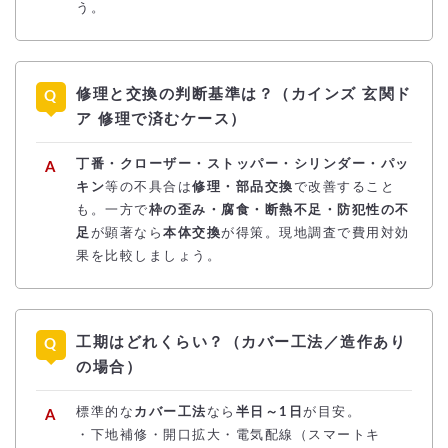
う。
修理と交換の判断基準は？（カインズ 玄関ド
ア 修理で済むケース）
丁番・クローザー・ストッパー・シリンダー・パッ
キン
等の不具合は
修理・部品交換
で改善すること
も。一方で
枠の歪み・腐食・断熱不足・防犯性の不
足
が顕著なら
本体交換
が得策。現地調査で費用対効
果を比較しましょう。
工期はどれくらい？（カバー工法／造作あり
の場合）
標準的な
カバー工法
なら
半日～1日
が目安。
・下地補修・開口拡大・電気配線（スマートキ