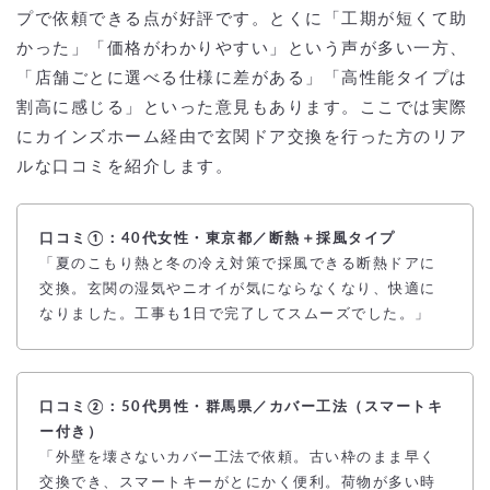
プで依頼できる点が好評です。とくに「工期が短くて助
かった」「価格がわかりやすい」という声が多い一方、
「店舗ごとに選べる仕様に差がある」「高性能タイプは
割高に感じる」といった意見もあります。ここでは実際
にカインズホーム経由で玄関ドア交換を行った方のリア
ルな口コミを紹介します。
口コミ①：40代女性・東京都／断熱＋採風タイプ
「夏のこもり熱と冬の冷え対策で採風できる断熱ドアに
交換。玄関の湿気やニオイが気にならなくなり、快適に
なりました。工事も1日で完了してスムーズでした。」
口コミ②：50代男性・群馬県／カバー工法（スマートキ
ー付き）
「外壁を壊さないカバー工法で依頼。古い枠のまま早く
交換でき、スマートキーがとにかく便利。荷物が多い時