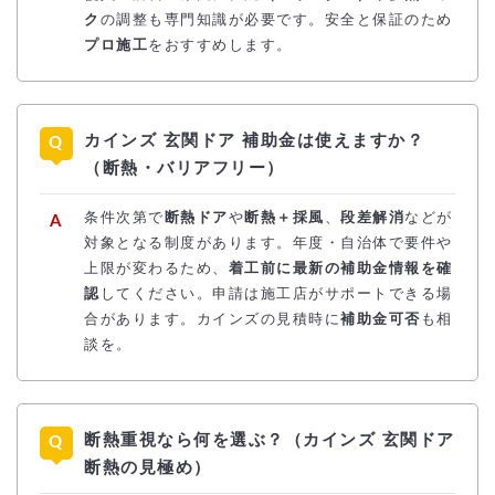
ク
の調整も専門知識が必要です。安全と保証のため
プロ施工
をおすすめします。
カインズ 玄関ドア 補助金は使えますか？
（断熱・バリアフリー）
条件次第で
断熱ドア
や
断熱＋採風
、
段差解消
などが
対象となる制度があります。年度・自治体で要件や
上限が変わるため、
着工前に最新の補助金情報を確
認
してください。申請は施工店がサポートできる場
合があります。カインズの見積時に
補助金可否
も相
談を。
断熱重視なら何を選ぶ？（カインズ 玄関ドア
断熱の見極め）