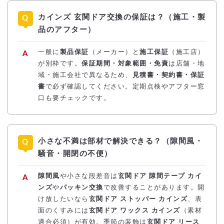
カインズ 玄関ドア交換の保証は？（施工・製
品のアフター）
一般に
製品保証
（メーカー）と
施工保証
（施工店）
が別枠です。
保証期間・対象範囲・免責
は店舗・地
域・施工会社で異なるため、
見積書・契約書・保証
書
で必ず確認してください。定期点検やアフター窓
口も要チェックです。
小さな不満は部材で解決できる？（隙間風・
騒音・開閉の不便）
隙間風
や小さな段差音は
玄関ドア 隙間テープ カイ
ンズ
や
パッキン交換
で改善することがあります。開
け放したいなら
玄関ドア ストッパー カインズ
、表
面のくすみには
玄関ドア ワックス カインズ
（素材
適合必須）が有効。季節の装飾は
玄関ドア リース