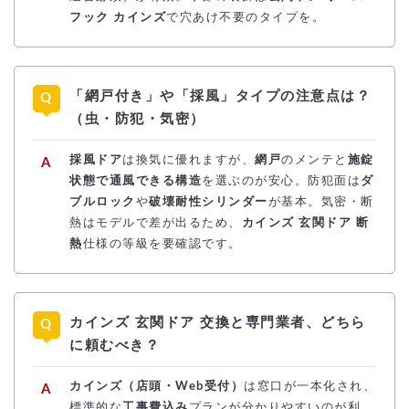
フック カインズ
で穴あけ不要のタイプを。
「網戸付き」や「採風」タイプの注意点は？
（虫・防犯・気密）
採風ドア
は換気に優れますが、
網戸
のメンテと
施錠
状態で通風できる構造
を選ぶのが安心。防犯面は
ダ
ブルロック
や
破壊耐性シリンダー
が基本。気密・断
熱はモデルで差が出るため、
カインズ 玄関ドア 断
熱
仕様の等級を要確認です。
カインズ 玄関ドア 交換と専門業者、どちら
に頼むべき？
カインズ（店頭・Web受付）
は窓口が一本化され、
標準的な
工事費込み
プランが分かりやすいのが利