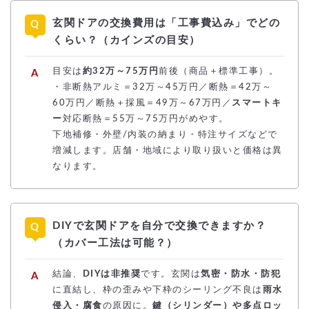
玄関ドアの交換費用は「工事費込み」でどの
くらい？（カインズの目安）
目安は
約32万～75万円
前後（商品＋標準工事）。
・非断熱アルミ＝32万～45万円／断熱＝42万～
60万円／断熱＋採風＝49万～67万円／
スマートキ
ー
対応断熱＝55万～75万円がめやす。
下地補修・外壁/内装の納まり・特注サイズなどで
増減します。店舗・地域により取り扱いと価格は異
なります。
DIYで玄関ドアを自分で交換できますか？
（カバー工法は可能？）
結論、
DIYは非推奨
です。玄関は
気密・防水・防犯
に直結し、枠の歪みや下枠のシーリング不良は
雨水
侵入・腐食
の原因に。
鍵（シリンダー）や多点ロッ