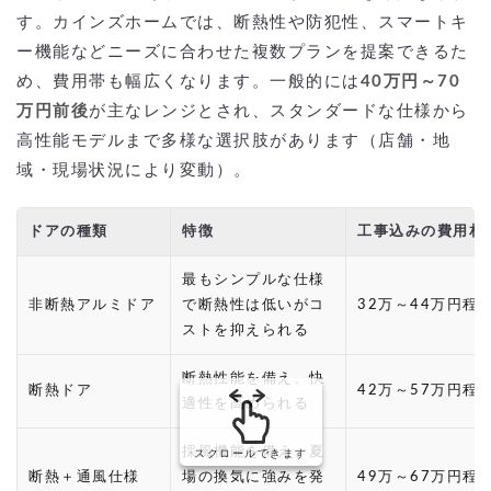
す。カインズホームでは、断熱性や防犯性、スマートキ
ー機能などニーズに合わせた複数プランを提案できるた
め、費用帯も幅広くなります。一般的には
40万円～70
万円前後
が主なレンジとされ、スタンダードな仕様から
高性能モデルまで多様な選択肢があります（店舗・地
域・現場状況により変動）。
ドアの種類
特徴
工事込みの費用相
最もシンプルな仕様
非断熱アルミドア
で断熱性は低いがコ
32万～44万円程
ストを抑えられる
断熱性能を備え、快
断熱ドア
42万～57万円程
適性を高められる
採風機能を備え、夏
スクロールできます
断熱＋通風仕様
場の換気に強みを発
49万～67万円程