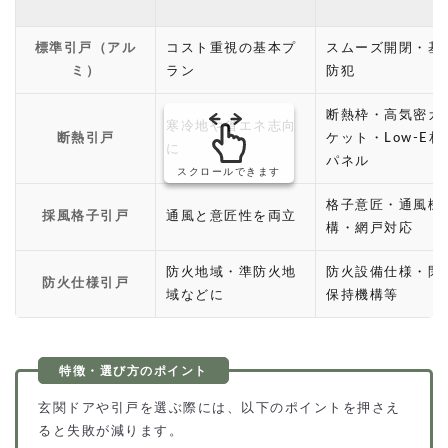
標準引戸（アル
コスト重視の基本プ
スムーズ開閉・基
ミ）
ラン
防犯
断熱枠・高気密ガ
寒冷地や省エネ志向
断熱引戸
ケット・Low-E相
に
パネル
スクロールできます
格子意匠・通風機
採風格子引戸
通風と意匠性を両立
構・網戸対応
防火地域・準防火地
防火設備仕様・閉
防火仕様引戸
域などに
保持機構等
玄関ドアや引戸を選ぶ際には、以下のポイントを押さえ
ると失敗が減ります。