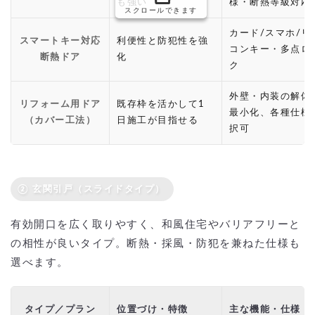
も強い
様・断熱等級対応
スクロールできます
カード/スマホ/リ
スマートキー対応
利便性と防犯性を強
コンキー・多点ロ
断熱ドア
化
ク
外壁・内装の解体
リフォーム用ドア
既存枠を活かして1
最小化、各種仕様
（カバー工法）
日施工が目指せる
択可
② 玄関引戸（スライドタイプ）
有効開口を広く取りやすく、和風住宅やバリアフリーと
の相性が良いタイプ。断熱・採風・防犯を兼ねた仕様も
選べます。
タイプ／プラン
位置づけ・特徴
主な機能・仕様