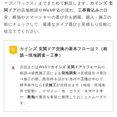
ープ／ワックス）までまとめて解説します。
カインズ 玄
関ドア
の店舗相談やWeb申込の流れ、
工事費込み
の目
安、断熱やスマートキーの選び方も網羅。購入・施工の
前にチェックして、最適なタイプ選びと見積もり比較に
役立ててください。
カインズ 玄関ドア交換の基本フローは？（相
談～現地調査～工事）
店頭またはWebで
カインズ 玄関ドアリフォーム
の
相談→提携施工店による
現地調査
→見積提出→発注
→施工の順。既存枠を活かす
カバー工法
が中心で、
標準条件なら
1日施工
が目指せます（地域・現場条
件で変動）。デザイン・色・ガラス・
スマートキ
ー
・
断熱
の要否を事前に整理しておくとスムーズで
す。