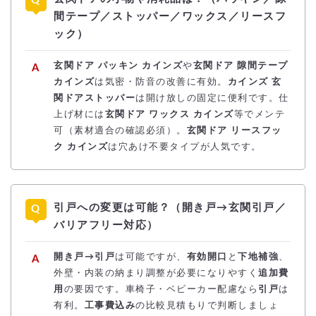
間テープ／ストッパー／ワックス／リースフ
ック）
玄関ドア パッキン カインズ
や
玄関ドア 隙間テープ
カインズ
は気密・防音の改善に有効。
カインズ 玄
関ドアストッパー
は開け放しの固定に便利です。仕
上げ材には
玄関ドア ワックス カインズ
等でメンテ
可（素材適合の確認必須）。
玄関ドア リースフッ
ク カインズ
は穴あけ不要タイプが人気です。
引戸への変更は可能？（開き戸→玄関引戸／
バリアフリー対応）
開き戸→引戸
は可能ですが、
有効開口
と
下地補強
、
外壁・内装の納まり調整が必要になりやすく
追加費
用
の要因です。車椅子・ベビーカー配慮なら
引戸
は
有利。
工事費込み
の比較見積もりで判断しましょ