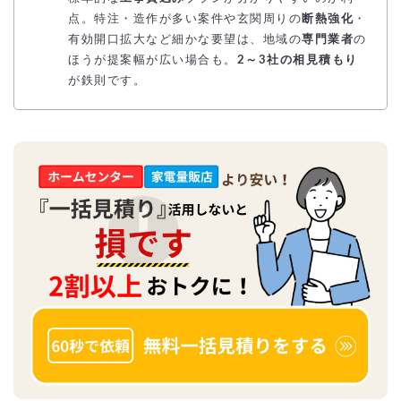
点。特注・造作が多い案件や玄関周りの
断熱強化
・
有効開口拡大など細かな要望は、地域の
専門業者
の
ほうが提案幅が広い場合も。
2～3社の相見積もり
が鉄則です。