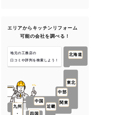
エリアからキッチンリフォーム
可能の会社を調べる！
地元の工務店の
北海道
口コミや評判を検索しよう！
東北
中部
中国
関東
九州
近畿
・
四国