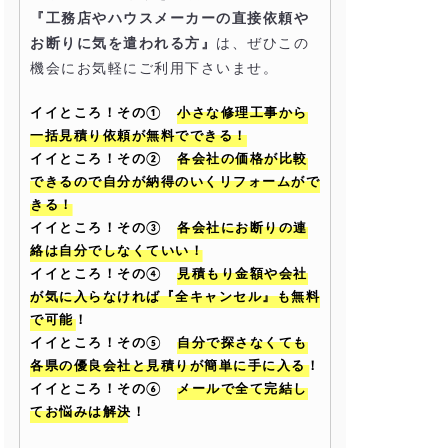
『工務店やハウスメーカーの直接依頼や
お断りに気を遣われる方』
は、ぜひこの
機会にお気軽にご利用下さいませ。
イイところ！その①
小さな修理工事から
一括見積り依頼が無料でできる！
イイところ！その②
各会社の価格が比較
できるので自分が納得のいくリフォームがで
きる！
イイところ！その③
各会社にお断りの連
絡は自分でしなくていい！
イイところ！その④
見積もり金額や会社
が気に入らなければ『全キャンセル』も無料
で可能！
イイところ！その⑤
自分で探さなくても
各県の優良会社と見積りが簡単に手に入る！
イイところ！その⑥
メールで全て完結し
てお悩みは解決！