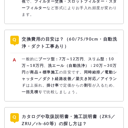
視
で、
フィルター交換・スロットフィルター・スタ
ーフィルター
など形式によりお手入れ頻度が変わり
ます。
交換費用の目安は？（60/75/90cm・自動洗
浄・ダクト工事あり）
一般的に
ブーツ型：7万～12万円
、
スリム型：10
万～18万円
、
洗エール（自動洗浄）：20万～30万
円
が
商品＋標準施工
の目安です。
同時給排／電動シ
ャッター／ダクト経路改善／梁欠き対応／アイラン
ド
は上振れ。
掛け率
で定価からの
割引
が入るため、
一括見積り
で比較しましょう。
カタログや取扱説明書・施工説明書（ZRS／
ZRU／rh-60等）の探し方は？