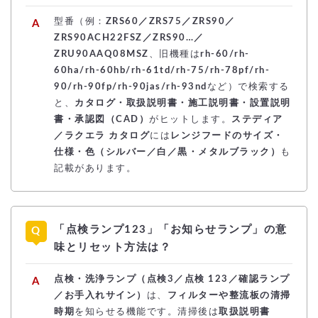
型番（例：
ZRS60／ZRS75／ZRS90／
ZRS90ACH22FSZ／ZRS90…／
ZRU90AAQ08MSZ
、旧機種は
rh-60/rh-
60ha/rh-60hb/rh-61td/rh-75/rh-78pf/rh-
90/rh-90fp/rh-90jas/rh-93nd
など）で検索する
と、
カタログ・取扱説明書・施工説明書・設置説明
書・承認図（CAD）
がヒットします。
ステディア
／ラクエラ カタログ
には
レンジフードのサイズ・
仕様・色（シルバー／白／黒・メタルブラック）
も
記載があります。
「点検ランプ123」「お知らせランプ」の意
味とリセット方法は？
点検・洗浄ランプ（点検3／点検 123／確認ランプ
／お手入れサイン）
は、
フィルターや整流板の清掃
時期
を知らせる機能です。清掃後は
取扱説明書