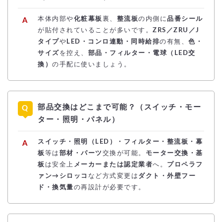
本体内部や
化粧幕板
裏、
整流板
の内側に
品番シール
が貼付されていることが多いです。
ZRS／ZRU／J
タイプ
や
LED・コンロ連動・同時給排
の有無、
色・
サイズ
を控え、
部品・フィルター・電球（LED交
換）
の手配に使いましょう。
部品交換はどこまで可能？（スイッチ・モー
ター・照明・パネル）
スイッチ・照明（LED）・フィルター・整流板・幕
板
等は
部材・パーツ
交換が可能。
モーター交換・基
板
は安全上
メーカーまたは認定業者
へ。
プロペラフ
ァン→シロッコ
など方式変更は
ダクト・外壁フー
ド・換気量
の再設計が必要です。