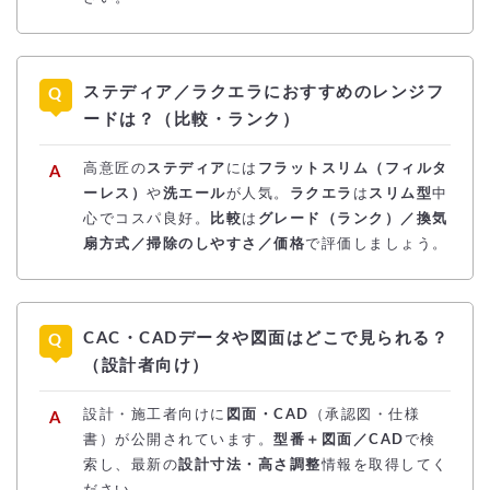
ステディア／ラクエラにおすすめのレンジフ
ードは？（比較・ランク）
高意匠の
ステディア
には
フラットスリム（フィルタ
ーレス）
や
洗エール
が人気。
ラクエラ
は
スリム型
中
心でコスパ良好。
比較
は
グレード（ランク）／換気
扇方式／掃除のしやすさ／価格
で評価しましょう。
CAC・CADデータや図面はどこで見られる？
（設計者向け）
設計・施工者向けに
図面・CAD
（承認図・仕様
書）が公開されています。
型番＋図面／CAD
で検
索し、最新の
設計寸法・高さ調整
情報を取得してく