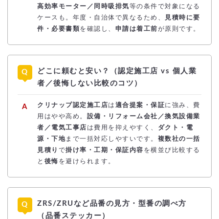
高効率モーター／同時吸排気
等の条件で対象になる
ケースも。年度・自治体で異なるため、
見積時に要
件・必要書類
を確認し、
申請は着工前
が原則です。
どこに頼むと安い？（認定施工店 vs 個人業
者／後悔しない比較のコツ）
クリナップ認定施工店
は
適合提案・保証
に強み、費
用はやや高め。
設備・リフォーム会社／換気設備業
者／電気工事店
は費用を抑えやすく、
ダクト・電
源・下地
まで一括対応しやすいです。
複数社の一括
見積り
で
掛け率・工期・保証内容
を横並び比較する
と
後悔
を避けられます。
ZRS/ZRUなど品番の見方・型番の調べ方
（品番ステッカー）