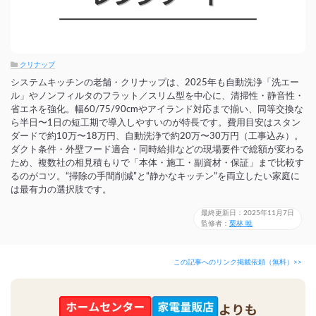
クリナップ
システムキッチンの老舗・クリナップは、2025年も自動洗浄「洗エー
ル」やノンフィルタのフラット／スリム型を中心に、清掃性・静音性・
省エネを強化。幅60/75/90cmやアイランド対応まで揃い、同等交換な
ら半日〜1日の短工期で導入しやすいのが特長です。費用目安はスタン
ダードで約10万〜18万円、自動洗浄で約20万〜30万円（工事込み）。
ダクト条件・外壁フード適合・同時給排などの現場要件で総額が変わる
ため、複数社の相見積もりで「本体・施工・副資材・保証」まで比較す
るのがコツ。“掃除の手間削減”と“静かなキッチン”を両立したい家庭に
は最有力の選択肢です。
最終更新日：2025年11月7日
監修者：
栗林 暁
この記事へのリンク掲載依頼（無料）>>