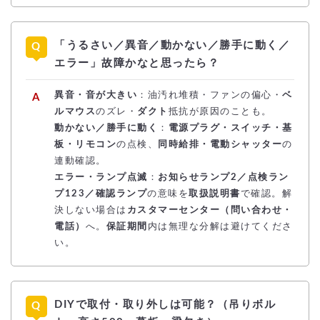
「うるさい／異音／動かない／勝手に動く／
エラー」故障かなと思ったら？
異音・音が大きい
：油汚れ堆積・ファンの偏心・
ベ
ルマウス
のズレ・
ダクト
抵抗が原因のことも。
動かない／勝手に動く
：
電源プラグ・スイッチ・基
板・リモコン
の点検、
同時給排・電動シャッター
の
連動確認。
エラー・ランプ点滅
：
お知らせランプ2／点検ラン
プ123／確認ランプ
の意味を
取扱説明書
で確認。解
決しない場合は
カスタマーセンター（問い合わせ・
電話）
へ。
保証期間
内は無理な分解は避けてくださ
い。
DIYで取付・取り外しは可能？（吊りボル