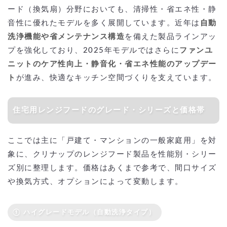
補助金を活用する場合のポイント：一括見積もりサイトの活用
ード（換気扇）分野においても、清掃性・省エネ性・静
クリナップのレンジフードの交換より安価で依頼する
音性に優れたモデルを多く展開しています。近年は
自動
には？
洗浄機能や省メンテナンス構造
を備えた製品ラインアッ
プを強化しており、2025年モデルではさらに
ファンユ
ニットのケア性向上・静音化・省エネ性能のアップデー
ト
が進み、快適なキッチン空間づくりを支えています。
住宅用レンジフードのグレード・シリーズと価格帯
ここでは主に「戸建て・マンションの一般家庭用」を対
象に、クリナップのレンジフード製品を性能別・シリー
ズ別に整理します。価格はあくまで参考で、間口サイズ
や換気方式、オプションによって変動します。
① ハイグレードモデル（自動洗浄タイプ）