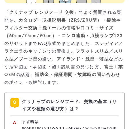
「クリナップ レンジフード 交換」
でよく質問される疑
問を、
カタログ・取扱説明書（ZRS/ZRU型）・掃除や
フィルター交換・洗エールの価格や口コミ・サイズ
（60cm/75cm/90cm）・コンロ連動・点検ランプ123
のリセット
までFAQ形式でまとめました。
ステディア／
ラクエラのキッチン
での置換え、
フラットスリム／スリ
ム型／ブーツ型
の違い、
アイランド・浅型・薄型
などの
寸法や図面・承認図・施工説明書の見つけ方、
富士工業
OEM
の話題、
補助金・保証期間・故障時の問い合わせ
のポイントも解説します。
クリナップのレンジフード、交換の基本（サ
イズや種類の選び方）は？
まず
幅は
W600/W750/W900（60cm/75cm/90cm/900