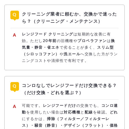
クリーニング業者に頼むか、交換かで迷った
ら？（クリーニング・メンテナンス）
レンジフード クリーニング
は短期的な改善に有
効。ただし
20年前
の旧機種や
プロペラファン
は
換
気量・静音・省エネ
で劣ることが多く、
スリム型
（シロッコファン）
や
洗エール
へ交換した方がラン
ニングコストや清掃性で有利です。
コンロなしでレンジフードだけ交換できる？
（だけ交換・どれを選ぶ？）
可能です。
レンジフードだけ
の交換でも、
コンロ連
動
を使用したい場合は
対応機種
と
配線
を確認。
どれ
にするかは、
掃除（フィルター／フィルターレ
ス）・騒音（静音）・デザイン（フラット）・価格