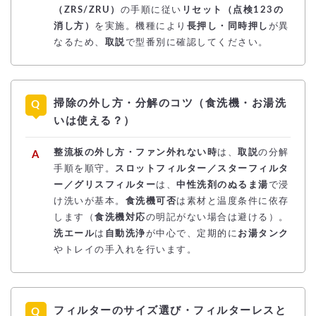
（ZRS/ZRU）
の手順に従い
リセット（点検123の
消し方）
を実施。機種により
長押し・同時押し
が異
なるため、
取説
で型番別に確認してください。
掃除の外し方・分解のコツ（食洗機・お湯洗
いは使える？）
整流板の外し方・ファン外れない時
は、
取説
の分解
手順を順守。
スロットフィルター／スターフィルタ
ー／グリスフィルター
は、
中性洗剤のぬるま湯
で浸
け洗いが基本。
食洗機可否
は素材と温度条件に依存
します（
食洗機対応
の明記がない場合は避ける）。
洗エール
は
自動洗浄
が中心で、定期的に
お湯タンク
やトレイの手入れを行います。
フィルターのサイズ選び・フィルターレスと