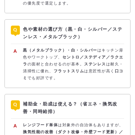
の優先度で選定します。
色や素材の選び方（黒・白・シルバー／ステ
ンレス・メタルブラック）
黒（メタルブラック）・白・シルバー
はキッチン扉
色やワークトップ、
セントロ／ステディア／ラクエ
ラ
の面材と合わせるのが基本。
ステンレス
は耐久・
清掃性に優れ、
フラットスリム
は意匠性が高く
口コ
ミ
でも好評です。
補助金・助成は使える？（省エネ・換気改
善・同時給排）
レンジフード単体
は対象外の自治体もありますが、
換気性能の改善（ダクト改修・外壁フード更新）／