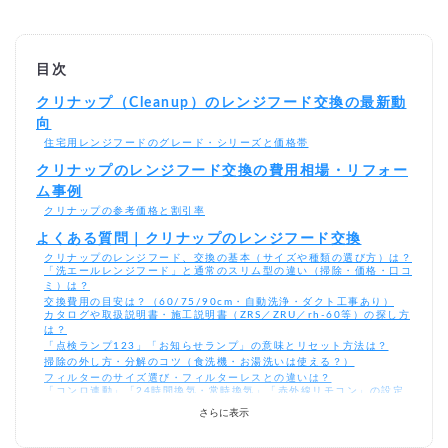
目次
クリナップ（Cleanup）のレンジフード交換の最新動
向
住宅用レンジフードのグレード・シリーズと価格帯
クリナップのレンジフード交換の費用相場・リフォー
ム事例
クリナップの参考価格と割引率
よくある質問｜クリナップのレンジフード交換
クリナップのレンジフード、交換の基本（サイズや種類の選び方）は？
「洗エールレンジフード」と通常のスリム型の違い（掃除・価格・口コ
ミ）は？
交換費用の目安は？（60/75/90cm・自動洗浄・ダクト工事あり）
カタログや取扱説明書・施工説明書（ZRS／ZRU／rh-60等）の探し方
は？
「点検ランプ123」「お知らせランプ」の意味とリセット方法は？
掃除の外し方・分解のコツ（食洗機・お湯洗いは使える？）
フィルターのサイズ選び・フィルターレスとの違いは？
「コンロ連動」「24時間換気・常時換気」「赤外線リモコン」の設定
は？
さらに表示
「うるさい／異音／動かない／勝手に動く／エラー」故障かなと思った
ら？
DIYで取付・取り外しは可能？（吊りボルト・高さ500・幕板・梁欠