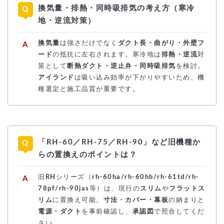
換気量・排熱・同時吸排気の考え方（寒冷
地・逆流対策）
換気量
は強さだけでなく
ダクト長・曲がり・外壁フ
ード
の抵抗に左右されます。寒冷地は
排熱・逆流
対
策として
断熱ダクト・逆止弁・同時吸排気
を検討。
アイランド
は吸い込み効率が下がりやすいため、機
種選定と施工品質が重要です。
「RH-60／RH-75／RH-90」など旧機種か
らの置換えのポイントは？
旧
RH
シリーズ（
rh-60ha/rh-60hb/rh-61td/rh-
78pf/rh-90jas
等）は、現行の
スリム
や
フラットス
リム
に置換え可能。
寸法・カバー・幕板
の納まりと
電源・ダクト
を事前確認し、
承認図
で照合してくだ
さい。