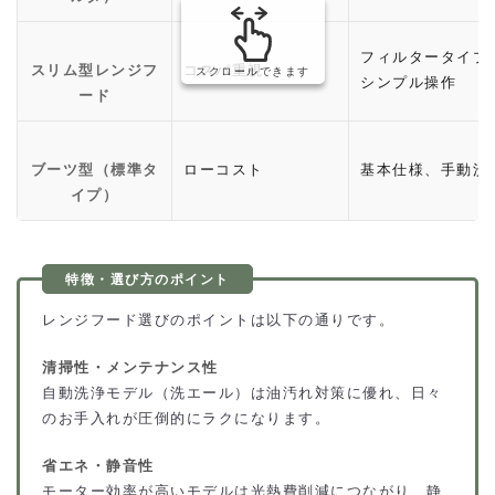
フィルタータイプ
スリム型レンジフ
コスパ重視
スクロールできます
シンプル操作
ード
ブーツ型（標準タ
ローコスト
基本仕様、手動洗
イプ）
レンジフード選びのポイントは以下の通りです。
清掃性・メンテナンス性
自動洗浄モデル（洗エール）は油汚れ対策に優れ、日々
のお手入れが圧倒的にラクになります。
省エネ・静音性
モーター効率が高いモデルは光熱費削減につながり、静