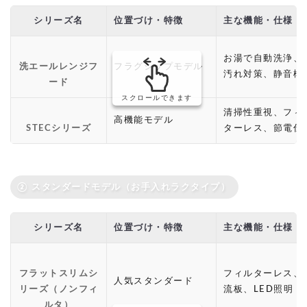
シリーズ名
位置づけ・特徴
主な機能・仕様
お湯で自動洗浄、
洗エールレンジフ
フラグシップモデル
汚れ対策、静音構
ード
スクロールできます
清掃性重視、フィ
高機能モデル
STECシリーズ
ターレス、節電仕
② スタンダードモデル（お手入れラクタイプ）
シリーズ名
位置づけ・特徴
主な機能・仕様
フラットスリムシ
フィルターレス、
人気スタンダード
リーズ（ノンフィ
流板、LED照明
ルタ）