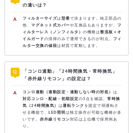
の違いは？
フィルターサイズ
は
型番
で決まります。純正部品の
他、
マグネット式カバー
や互換品もありますが、
フ
ィルターレス（ノンフィルタ）
の機種は
整流板＋オ
イルガード
の清掃のみで運用できるのが利点。
フィ
ルター交換の値段
は材質で変動します。
「コンロ連動」「24時間換気・常時換気」
「赤外線リモコン」の設定は？
コンロ連動（連動設定・連動しない時の対処）
は、
対応コンロ・配線・初期設定
の3点を確認。
常時換
気（24時間換気）
は
運転ランク
を固定で弱運転さ
せる機能で、
LED照明
は独立操作が可能な機種が多
いです。
赤外線リモコン
対応は上位機で採用例あ
り。