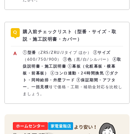
ださい。
購入前チェックリスト（型番・サイズ・取
説・施工説明書・カバー）
①
型番
（ZRS/ZRU/Jタイプ ほか） ②
サイズ
（600/750/900） ③
色
（黒/白/シルバー） ④
取
扱説明書・施工説明書
⑤
幕板（化粧幕板・横幕
板・前幕板）
⑥
コンロ連動・24時間換気
⑦
ダク
ト・同時給排・外壁フード
⑧
保証期間・アフタ
ー
。
一括見積り
で価格・工期・補助金対応を比較し
ましょう。