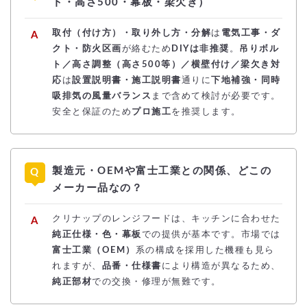
ト・高さ500・幕板・梁欠き）
取付（付け方）・取り外し方・分解
は
電気工事・ダ
クト・防火区画
が絡むため
DIYは非推奨
。
吊りボル
ト／高さ調整（高さ500等）／横壁付け／梁欠き対
応
は
設置説明書・施工説明書
通りに
下地補強・同時
吸排気の風量バランス
まで含めて検討が必要です。
安全と保証のため
プロ施工
を推奨します。
製造元・OEMや富士工業との関係、どこの
メーカー品なの？
クリナップのレンジフードは、キッチンに合わせた
純正仕様・色・幕板
での提供が基本です。市場では
富士工業（OEM）
系の構成を採用した機種も見ら
れますが、
品番・仕様書
により構造が異なるため、
純正部材
での交換・修理が無難です。