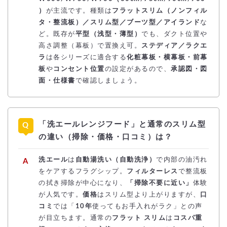
）
が主流です。種類は
フラットスリム（ノンフィル
タ・整流板）／スリム型／ブーツ型／アイランド
な
ど。既存が
平型（浅型・薄型）
でも、ダクト位置や
高さ調整（幕板）で置換え可。
ステディア／ラクエ
ラ
は各シリーズに適合する
化粧幕板・横幕板・前幕
板
や
コンセント位置
の設定があるので、
承認図・図
面・仕様書
で確認しましょう。
「洗エールレンジフード」と通常のスリム型
の違い（掃除・価格・口コミ）は？
洗エール
は
自動湯洗い（自動洗浄）
で内部の油汚れ
をケアするフラグシップ。
フィルターレス
で整流板
の拭き掃除が中心になり、
「掃除不要に近い」
体験
が人気です。
価格
はスリム型より上がりますが、
口
コミ
では「
10年
使ってもお手入れがラク」との声
が目立ちます。通常の
フラット スリム
は
コスパ重