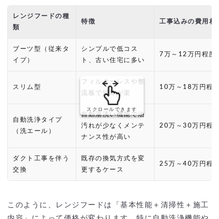
レンジフードの種
特徴
工事込みの費用相
類
ブーツ型（従来タ
シンプルで低コス
7万～12万円程度
イプ）
ト、古い住宅に多い
フィルターレスや整
スリム型
10万～18万円程
流板で掃除が楽
スクロールできます
自動湯洗い機能で油
自動洗浄タイプ
汚れが少なくメンテ
20万～30万円程
（洗エール）
ナンス性が高い
ダクト工事を伴う
既存の換気方式を変
25万～40万円程
交換
更するケース
このように、レンジフードは「基本性能＋清掃性＋施工
内容」によって価格が変わります。特に自動洗浄機能や