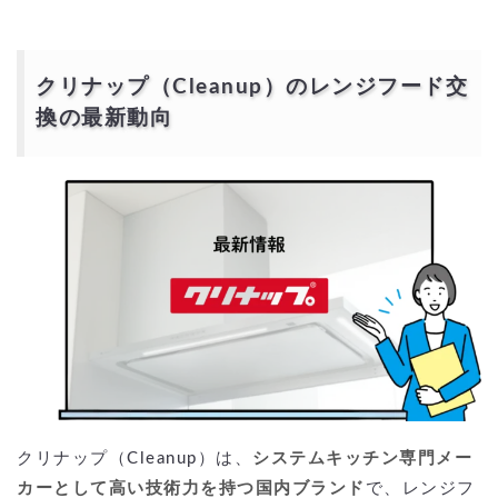
き）
製造元・OEMや富士工業との関係、どこのメーカー品なの？
クリーニング業者に頼むか、交換かで迷ったら？（クリーニング・メン
テナンス）
コンロなしでレンジフードだけ交換できる？（だけ交換・どれを選
クリナップ（Cleanup）のレンジフード交
ぶ？）
換の最新動向
色や素材の選び方（黒・白・シルバー／ステンレス・メタルブラック）
補助金・助成は使える？（省エネ・換気改善・同時給排）
どこに頼むと安い？（認定施工店 vs 個人業者／後悔しない比較のコ
ツ）
ZRS/ZRUなど品番の見方・型番の調べ方（品番ステッカー）
部品交換はどこまで可能？（スイッチ・モーター・照明・パネル）
換気量・排熱・同時吸排気の考え方（寒冷地・逆流対策）
「RH-60／RH-75／RH-90」など旧機種からの置換えのポイントは？
ステディア／ラクエラにおすすめのレンジフードは？（比較・ランク）
CAC・CADデータや図面はどこで見られる？（設計者向け）
購入前チェックリスト（型番・サイズ・取説・施工説明書・カバー）
クリナップのレンジフードの口コミと人気ランキング
クリナップ・レンジフードの口コミ人気ランキング
クリナップのレンジフードの設置はどこに頼むべき
か？
クリナップ認定施工店に依頼する場合
設備・リフォーム会社／電気工事店に依頼する場合
クリナップ（Cleanup）は、
システムキッチン専門メー
補助金や助成制度を活用するとお得に
補助金を活用した場合の費用シミュレーション
カーとして高い技術力を持つ国内ブランド
で、レンジフ