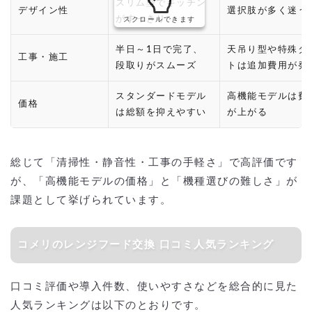
スリム型でキッチン
デザイン性
選択肢が多く迷う
がすっきり
スクロールできます
半日～1日で完了、
天吊り型や特殊ダ
工事・施工
段取りがスムーズ
トは追加費用が発
スタンダードモデル
高機能モデルは費
価格
は総額を抑えやすい
が上がる
総じて「清掃性・静音性・工事の手軽さ」で高評価です
が、「高機能モデルの価格」と「機種選びの難しさ」が
課題として挙げられています。
コメリのレンジフード交換 口コミ人気ランキング
口コミ評価や導入件数、使いやすさなどを総合的に見た
人気ランキングは以下のとおりです。