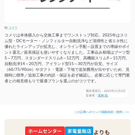
コメリ
コメリは本体購入から交換工事までワンストップ対応。2025年はスリ
ム型・DCモーター・ノンフィルター自動洗浄など清掃性と省エネ性に
優れたラインアップが拡充し、オンライン手配～設置までの導線やポイ
ント還元／延長保証も使いやすくなりました。工事込み相場はブーツ型
5～7万円、スタンダードスリム6～12万円、高機能スリム9～15万円、
自動洗浄14～20万円、アイランド型15～30万円が目安。サイズ
（60/75/90cm）やダクト・電源・下地で追加費用が出やすいため、見
積時に標準／追加工事の内訳・保証を必ず確認し、必要に応じて専門業
者との相見積もりで最適プランを選ぶのがコツです。
最終更新日：2025年11月2日
監修者：
栗林 暁
この記事へのリンク掲載依頼（無料）>>