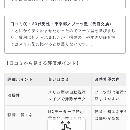
口コミ④：60代男性・東京都／ブーツ型（代替交換）
「とにかく安く済ませたかったのでブーツ型を選びまし
た。費用は抑えられましたが、掃除のしやすさや静音性
ではスリム型に比べると物足りないです。」
【口コミから見える評価ポイント】
評価ポイント
良い口コミ
改善希望の声
スリム型や自動洗浄
ブーツ型は油汚れ
清掃性
タイプで掃除がラク
溜まりやすい
DCモーターで静か、
静音・省エネモデ
静音・省エネ
電気代が抑えられる
は価格が高め