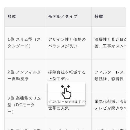
順位
モデル／タイプ
特徴
1位 スリム型（ス
デザイン性と価格の
清掃性と見た目の
タンダード）
バランスが良い
善、工事がスムー
2位 ノンフィルタ
掃除負担を軽減する
フィルターレス、
ー自動洗浄
上位モデル
動洗浄、静音性
3位 高機能スリム
省エネ・静音志向の
電気代削減、会話
スクロールできます
型（DCモータ
世帯に人気
テレビが聞きやす
ー）