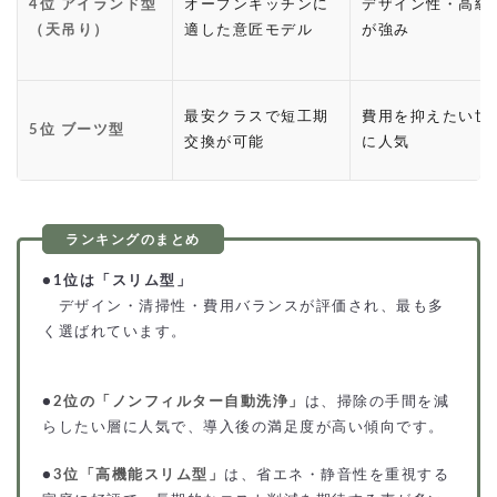
4位 アイランド型
オープンキッチンに
デザイン性・高級
（天吊り）
適した意匠モデル
が強み
最安クラスで短工期
費用を抑えたい世
5位 ブーツ型
交換が可能
に人気
●
1位は「スリム型」
デザイン・清掃性・費用バランスが評価され、最も多
く選ばれています。
●
2位の「ノンフィルター自動洗浄」
は、掃除の手間を減
らしたい層に人気で、導入後の満足度が高い傾向です。
●
3位「高機能スリム型」
は、省エネ・静音性を重視する