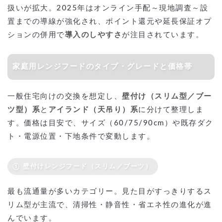
扱いが拡大。2025年はオンライン手配～現地調査～設
置までの導線が強化され、ポイント還元や延長保証オプ
ションの併用で
導入のしやすさ
が注目されています。
家庭用レンジフードのタイプ・グレードと価格帯
一般住宅向けの交換を想定し、
壁付け（スリム型／ブー
ツ型）系
と
アイランド（天吊り）系
に分けて整理しま
す。価格は目安で、サイズ（60/75/90cm）や既存ダク
ト・電源位置・下地条件で変動します。
① 壁付けレンジフード（スリム／ブーツ）
最も流通量が多いカテゴリー。見た目がすっきりするス
リム型が主流で、清掃性・静音性・省エネ性の進化が進
んでいます。