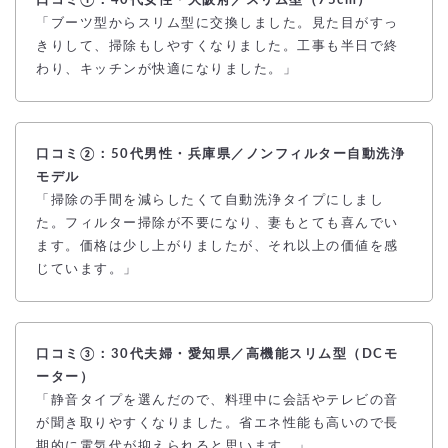
口コミ①：40代女性・大阪府／スリム型（75cm）
「ブーツ型からスリム型に交換しました。見た目がすっ
きりして、掃除もしやすくなりました。工事も半日で終
わり、キッチンが快適になりました。」
口コミ②：50代男性・兵庫県／ノンフィルター自動洗浄
モデル
「掃除の手間を減らしたくて自動洗浄タイプにしまし
た。フィルター掃除が不要になり、妻もとても喜んでい
ます。価格は少し上がりましたが、それ以上の価値を感
じています。」
口コミ③：30代夫婦・愛知県／高機能スリム型（DCモ
ーター）
「静音タイプを選んだので、料理中に会話やテレビの音
が聞き取りやすくなりました。省エネ性能も高いので長
期的に電気代が抑えられると思います。」