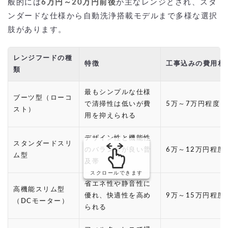
般的には
6万円～20万円前後
が主なレンジとされ、スタ
ンダードな仕様から自動洗浄搭載モデルまで多様な選択
肢があります。
レンジフードの種
特徴
工事込みの費用相
類
最もシンプルな仕様
ブーツ型（ローコ
で清掃性は低いが費
5万～7万円程度
スト）
用を抑えられる
デザイン性と機能性
スタンダードスリ
のバランスが良い普
6万～12万円程度
ム型
及帯
スクロールできます
省エネ性や静音性に
高機能スリム型
優れ、快適性を高め
9万～15万円程度
（DCモーター）
られる