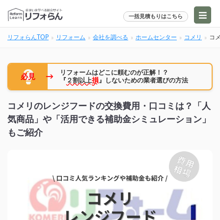
一括見積もりはこちら
リフォらんTOP
リフォーム
会社を調べる
ホームセンター
コメリ
コ
リフォームはどこに頼むのが正解！？
→
必見
『
２割以上
損
』しないための業者選びの方法
コメリのレンジフードの交換費用・口コミは？「人
気商品」や「活用できる補助金シミュレーション」
もご紹介