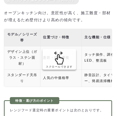
② アイランド型レンジフード（天吊り）
オープンキッチン向け。意匠性が高く、施工難度・部材
が増えるため壁付けより高めの傾向です。
モデル／シリーズ
位置づけ・特徴
主な機能・仕様
帯
デザイン上位（ガ
タッチ操作、調色
ラス・ステン面
意匠・静音重視
LED、整流板
材）
スクロールできます
スタンダード天吊
静音設計、タイマ
人気の中価格帯
り
ー、簡易清掃機構
レンジフード選定時の重要ポイントは次のとおりです。