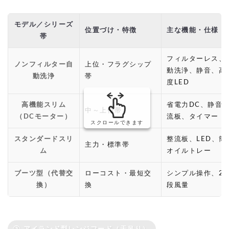
モデル／シリーズ
位置づけ・特徴
主な機能・仕様
帯
フィルターレス、
ノンフィルター自
上位・フラグシップ
動洗浄、静音、高
動洗浄
帯
度LED
高機能スリム
省電力DC、静音
中～上位帯
（DCモーター）
流板、タイマー
スクロールできます
スタンダードスリ
整流板、LED、簡
主力・標準帯
ム
オイルトレー
ブーツ型（代替交
ローコスト・最短交
シンプル操作、2～
換）
換
段風量