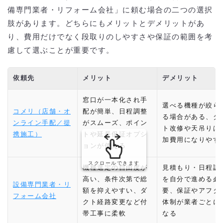
備専門業者・リフォーム会社」に頼む場合の二つの選択
肢があります。どちらにもメリットとデメリットがあ
り、費用だけでなく段取りのしやすさや保証の範囲を考
慮して選ぶことが重要です。
依頼先
メリット
デメリット
窓口が一本化され手
選べる機種が絞ら
コメリ（店舗・オ
配が簡単、日程調整
る場合がある、ダ
ンライン手配／提
がスムーズ、ポイン
ト改修や天吊りは
携施工）
トや延長保証オプシ
加費用になりやす
ョンが使える
スクロールできます
機種選定の自由度が
見積もり・日程調
高い、条件次第で総
を自分で進める必
設備専門業者・リ
額を抑えやすい、ダ
要、保証やアフタ
フォーム会社
クト経路変更など付
体制が業者ごとに
帯工事に柔軟
なる