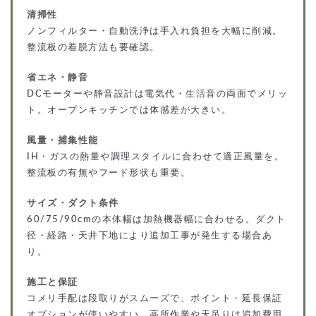
清掃性
ノンフィルター・自動洗浄は手入れ負担を大幅に削減。
整流板の着脱方法も要確認。
省エネ・静音
DCモーターや静音設計は電気代・生活音の両面でメリッ
ト。オープンキッチンでは体感差が大きい。
風量・捕集性能
IH・ガスの熱量や調理スタイルに合わせて適正風量を。
整流板の有無やフード形状も重要。
サイズ・ダクト条件
60/75/90cmの本体幅は加熱機器幅に合わせる。ダクト
径・経路・天井下地により追加工事が発生する場合あ
り。
施工と保証
コメリ手配は段取りがスムーズで、ポイント・延長保証
オプションが使いやすい。高所作業や天吊りは追加費用