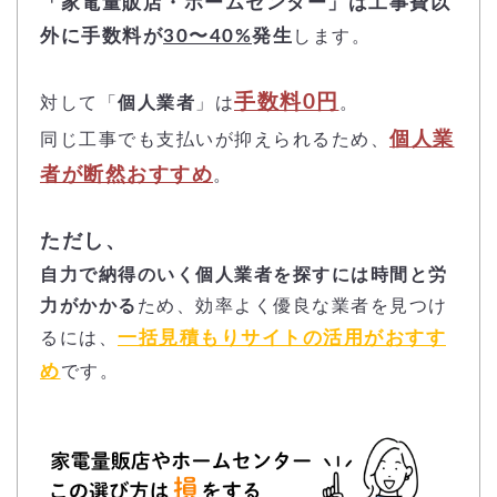
「家電量販店・ホームセンター」は工事費以
外に手数料が
30〜40%
発生
します。
手数料0円
対して「
個人業者
」は
。
個人業
同じ工事でも支払いが抑えられるため、
者が断然おすすめ
。
ただし、
自力で納得のいく個人業者を探すには時間と労
力がかかる
ため、効率よく優良な業者を見つけ
一括見積もりサイトの活用がおすす
るには、
め
です。