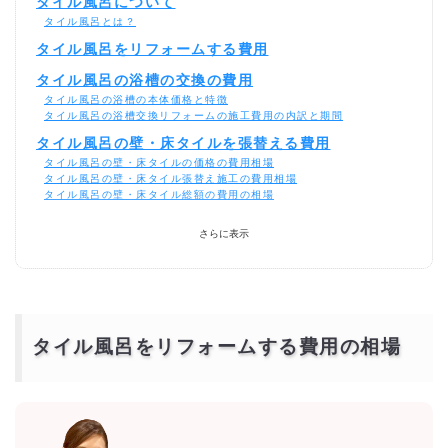
タイル風呂について
タイル風呂とは？
タイル風呂をリフォームする費用
タイル風呂の浴槽の交換の費用
タイル風呂の浴槽の本体価格と特徴
タイル風呂の浴槽交換リフォームの施工費用の内訳と期間
タイル風呂の壁・床タイルを張替える費用
タイル風呂の壁・床タイルの価格の費用相場
タイル風呂の壁・床タイル張替え施工の費用相場
タイル風呂の壁・床タイル総額の費用の相場
タイル風呂の修理する費用
さらに表示
タイル風呂の解体の費用
ユニットバス風在来浴室にする費用相場は？
DIYでユニットバス風在来工法浴室にパネル・シート
貼り工法をする費用はどのくらい？
DIYでユニットバス風在来工法浴室にする為の材料の費用
タイル風呂をリフォームする費用の相場
DIYのパネル工法・シート貼り工法の材料の費用
DIYとプロの費用を比較
タイル風呂のリフォームを激安・格安でするには？
相見積もりとは？
一括見積もり無料サービスで安くタイル風呂のリフォームをできる優良
業者を探す！