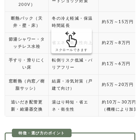
ートショック対策
200V）
断熱パック（天
冬の冷え軽減・保温
約5万～15万円
井・壁・床）
時間延長
節湯シャワー・タ
省エネ・衛生性向上
約2万～8万円
ッチレス水栓
スクロールできます
手すり・滑りにく
転倒リスク低減・バ
約1万～6万円
い床
リアフリー
窓断熱（内窓／樹
結露・冷気対策（戸
約5万～20万円
脂サッシ）
建て向け）
追いだき配管更
湯はり時短・省エ
約10万～30万円
新・給湯器交換
ネ・衛生性
（機種により加算