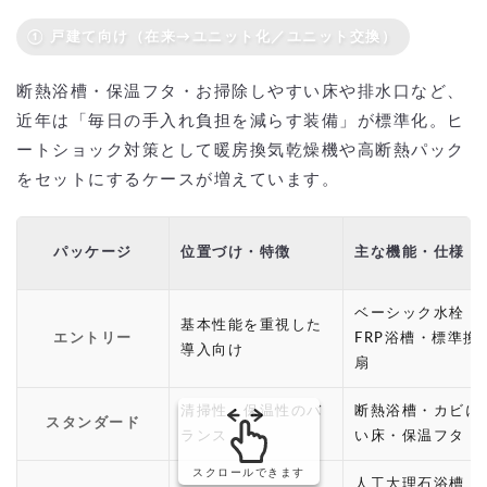
① 戸建て向け（在来→ユニット化／ユニット交換）
断熱浴槽・保温フタ・お掃除しやすい床や排水口など、
近年は「毎日の手入れ負担を減らす装備」が標準化。ヒ
ートショック対策として暖房換気乾燥機や高断熱パック
をセットにするケースが増えています。
パッケージ
位置づけ・特徴
主な機能・仕様
ベーシック水栓・
基本性能を重視した
エントリー
FRP浴槽・標準換
導入向け
扇
清掃性・保温性のバ
断熱浴槽・カビに
スタンダード
ランス
い床・保温フタ
スクロールできます
人工大理石浴槽・