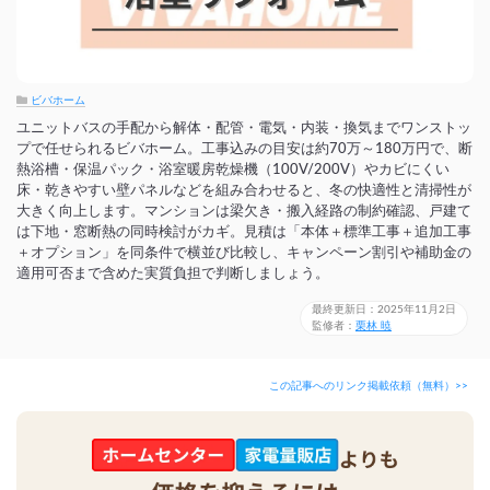
ビバホーム
ユニットバスの手配から解体・配管・電気・内装・換気までワンストッ
プで任せられるビバホーム。工事込みの目安は約70万～180万円で、断
熱浴槽・保温パック・浴室暖房乾燥機（100V/200V）やカビにくい
床・乾きやすい壁パネルなどを組み合わせると、冬の快適性と清掃性が
大きく向上します。マンションは梁欠き・搬入経路の制約確認、戸建て
は下地・窓断熱の同時検討がカギ。見積は「本体＋標準工事＋追加工事
＋オプション」を同条件で横並び比較し、キャンペーン割引や補助金の
適用可否まで含めた実質負担で判断しましょう。
最終更新日：2025年11月2日
監修者：
栗林 暁
この記事へのリンク掲載依頼（無料）>>