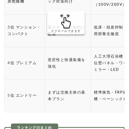
房乾燥機
ック対策向け
（100V/200V）
3位 マンション・
梁欠き・搬入制約に
低床・段差抑制・
スクロールできます
コンパクト
配慮
用部養生徹底
人工大理石浴槽・
意匠性と快適装備を
4位 プレミアム
位壁パネル・ワイ
強化
ミラー・LED
まずは交換主体の基
標準換気・FRP浴
5位 エントリー
本プラン
槽・ベーシック水