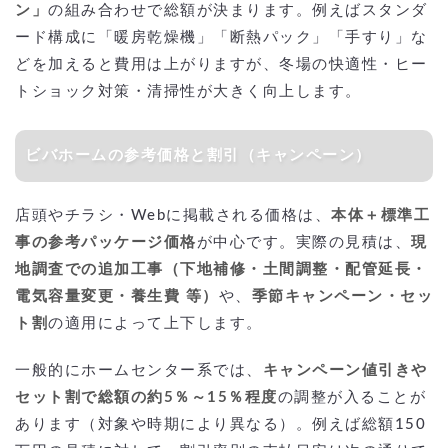
ン」
の組み合わせで総額が決まります。例えばスタンダ
ード構成に「暖房乾燥機」「断熱パック」「手すり」な
どを加えると費用は上がりますが、冬場の快適性・ヒー
トショック対策・清掃性が大きく向上します。
ビバホームの参考価格と割引（キャンペーン）
店頭やチラシ・Webに掲載される価格は、
本体＋標準工
事の参考パッケージ価格
が中心です。実際の見積は、
現
地調査での追加工事（下地補修・土間調整・配管延長・
電気容量変更・養生費 等）
や、
季節キャンペーン・セッ
ト割
の適用によって上下します。
一般的にホームセンター系では、
キャンペーン値引きや
セット割で総額の約5％～15％程度
の調整が入ることが
あります（対象や時期により異なる）。例えば総額150