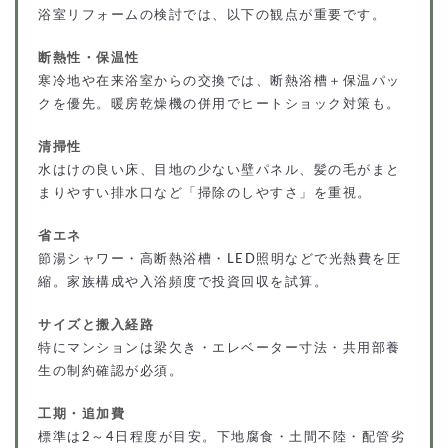
浴室リフォームの検討では、以下の観点が重要です。
断熱性・保温性
寒冷地や在来浴室からの交換では、断熱浴槽＋保温パッ
クを優先。暖房乾燥機の併用でヒートショック対策も。
清掃性
水はけの良い床、目地の少ない壁パネル、髪の毛がまと
まりやすい排水口など「掃除のしやすさ」を重視。
省エネ
節湯シャワー・高断熱浴槽・LED照明などで光熱費を圧
縮。家族構成や入浴頻度で投資回収を試算。
サイズと搬入経路
特にマンションは梁欠き・エレベーター寸法・共用部養
生の制約確認が必須。
工期・追加費
標準は2～4日程度が目安。下地腐食・土間不陸・配管劣