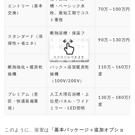
エントリー（基本
槽・ベーシック水
70万～100万円
交換）
栓。最短工期でコス
ト重視
断熱浴槽・保温フ
スタンダード（清
タ・お掃除ラク排水
90万～130万円
掃性＋省エネ）
口・節湯シャワー
スクロールできます
天井・壁・床の断熱
断熱強化＋暖房乾
パック＋浴室暖房乾
110万～160万円
燥機
燥機
度
（100V/200V）
プレミアム（意
人工大理石浴槽・上
130万～180万円
匠・快適装備重
位壁パネル・ワイド
度
視）
ミラー・LED照明
このように、浴室は
「基本パッケージ＋追加オプショ