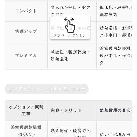
限られた開口・梁欠
低床化・段差抑制
コンパクト
き対応
基本換気
清掃性・省エネの底
断熱浴槽・お掃除
快適アップ
上げ
ク排水口・節湯水
スクロールできます
浴室暖房乾燥機・
意匠性・暖房乾燥・
プレミアム
位パネル・保温パ
断熱強化
ク
③ 人気オプション・同時工事メニュー
オプション／同時
内容・メリット
追加費用の目安
工事
浴室暖房乾燥機
洗濯乾燥・暖房でヒ
（100V／
約8万～18万円