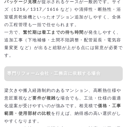
パッケージ見積
が提示されるケースが一般的です。サイ
ズ（1216／1317／1616 など）や清掃性・断熱性・浴
室暖房乾燥機といったオプション追加がしやすく、全体
の工程管理も一括で任せられます。
一方で、
繁忙期は着工までの待ち時間
が発生しやすく、
追加工事（下地補修・土間不陸調整・配管延長・電気容
量変更 など）が出ると総額が上がる点には留意が必要で
す。
専門リフォーム会社・工務店に依頼する場合
梁欠きや搬入経路制約のあるマンション、高断熱仕様や
意匠重視など
要件が複雑
な場合でも、工法・仕様の最適
化提案が受けやすいのが強みです。相見積で
価格・工事
範囲・使用部材の比較
を行えば、納得感の高い選択がし
やすくなります。