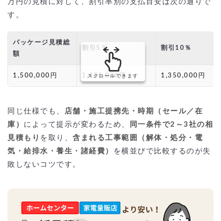
万円の見積に対して、割引率別の支払目安は次の通りで
す。
パッケージ見積総
割引5％
割引10％
額
1,500,000円
1,425,000円
1,350,000円
スクロールできます
同じ仕様でも、
店舗・施工提携先・時期（セール／在
庫）
によって提示が変わるため、
同一条件で2～3社の相
見積もり
を取り、
含まれる工事範囲（解体・処分・電
気・給排水・養生・諸経費）
を横並びで比較するのが失
敗しないコツです。