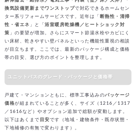
解体撤去・給排水／電気工事・内装（壁／床／天井）・
換気設備更新までワンストップ
で対応できるホームセン
ター系リフォームサービスです。近年は「
断熱性・清掃
性・省エネ
」と「
浴室暖房乾燥機／ヒートショック対
策
」の要望が増加。さらにスマート節湯水栓やカビにく
い床材、乾きやすい壁パネルといった機能性重視の相談
が目立ちます。ここでは、最新のパッケージ構成と価格
帯の目安、選び方のポイントを整理します。
ユニットバスのグレード・パッケージと価格帯
戸建て・マンションともに、標準工事込みの
パッケージ
価格
が組まれていることが多く、サイズ（1216／1317
／1616など）やオプション追加で総額が変動します。
以下はあくまで
目安
です（地域・建物条件・既存状態・
下地補修の有無で変わります）。