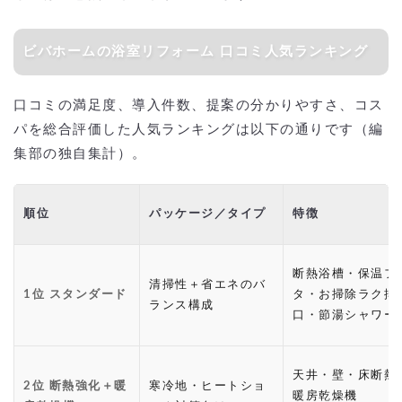
ビバホームの浴室リフォーム 口コミ人気ランキング
口コミの満足度、導入件数、提案の分かりやすさ、コス
パを総合評価した人気ランキングは以下の通りです（編
集部の独自集計）。
順位
パッケージ／タイプ
特徴
断熱浴槽・保温フ
清掃性＋省エネのバ
1位 スタンダード
タ・お掃除ラク排
ランス構成
口・節湯シャワー
天井・壁・床断熱
2位 断熱強化＋暖
寒冷地・ヒートショ
暖房乾燥機