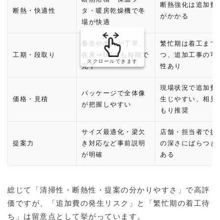
断熱強化は追加費
断熱・快適性
タ・暖房乾燥機で冬
がかかる
場が快適
養生や搬入が丁寧、
繁忙期は着工まで
工期・段取り
在来→UBでも短期で
つ、追加工事の可
スクロールできます
完了
性あり
現場状況で追加費
パッケージで全体像
価格・見積
生じやすい、相見
が把握しやすい
もり推奨
サイズ最適化・梁欠
店舗・担当者で提
提案力
き対応など事前説明
の深さにばらつき
が明確
ある
総じて「清掃性・断熱性・提案の分かりやすさ」で高評
価ですが、「追加費の発生リスク」と「繁忙期の着工待
ち」は留意点として挙がっています。