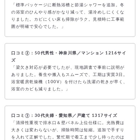
「標準パッケージに断熱浴槽と節湯シャワーを追加。冬
の浴室のひんやり感がかなり減って、湯冷めしにくくな
りました。カビにくい床も掃除がラク。見積時に工事範
囲が明確で安心でした。」
口コミ②：50代男性・神奈川県／マンション 1216サイ
ズ
「梁欠き対応が必要でしたが、現地調査で事前に説明が
ありました。養生や搬入もスムーズで、工期は実質3日。
浴室暖房乾燥機（100V）を付けたら洗濯の乾きが早く、
浴室のカビも減りました。」
口コミ③：30代夫婦・愛知県／戸建て 1317サイズ
「清掃性重視で排水口＆壁パネル上位仕様に。光熱費は
大きくは変わらないが、掃除時間は短縮。追加で手すり
を入れて正解でした。繁忙期で着工まで少し待ったのは