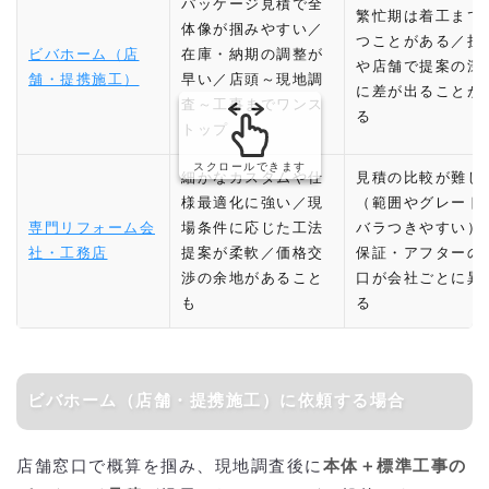
パッケージ見積で全
繁忙期は着工まで
体像が掴みやすい／
つことがある／担
ビバホーム（店
在庫・納期の調整が
や店舗で提案の深
舗・提携施工）
早い／店頭～現地調
に差が出ることが
査～工事までワンス
る
トップ
スクロールできます
細かなカスタムや仕
見積の比較が難し
様最適化に強い／現
（範囲やグレード
専門リフォーム会
場条件に応じた工法
バラつきやすい）
社・工務店
提案が柔軟／価格交
保証・アフターの
渉の余地があること
口が会社ごとに異
も
る
ビバホーム（店舗・提携施工）に依頼する場合
店舗窓口で概算を掴み、現地調査後に
本体＋標準工事の