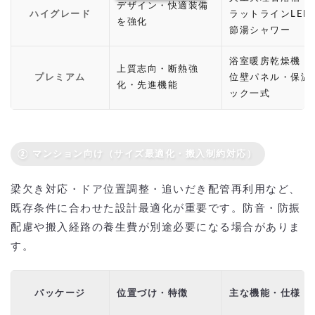
デザイン・快適装備
ハイグレード
ラットラインLED
を強化
節湯シャワー
浴室暖房乾燥機・
上質志向・断熱強
プレミアム
位壁パネル・保温
化・先進機能
ック一式
② マンション向け（サイズ最適化・搬入制約対応）
梁欠き対応・ドア位置調整・追いだき配管再利用など、
既存条件に合わせた設計最適化が重要です。防音・防振
配慮や搬入経路の養生費が別途必要になる場合がありま
す。
パッケージ
位置づけ・特徴
主な機能・仕様