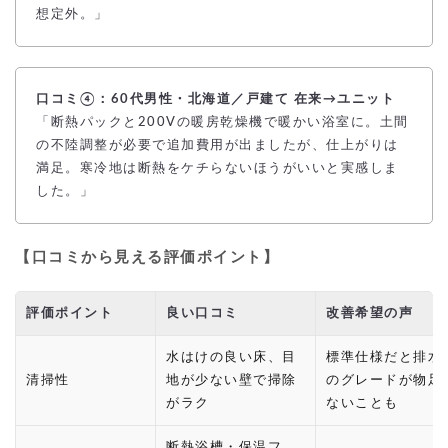
想定外。」
口コミ④：60代男性・北海道／戸建て 在来→ユニット
「断熱パックと200Vの暖房乾燥機で暖かい浴室に。土間
の不陸調整が必要で追加費用が出ましたが、仕上がりは
満足。寒冷地は断熱をケチらないほうがいいと実感しま
した。」
【口コミから見える評価ポイント】
評価ポイント
良い口コミ
改善希望の声
水はけの良い床、目
標準仕様だと排水
清掃性
地が少ない壁で掃除
のグレードが物足
がラク
ないことも
断熱浴槽・保温フ