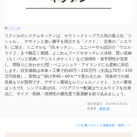
リクシル
リクシルのシステムキッチンは、セラミックトップで人気の最上位「リ
シェル」、デザインと使い勝手を両立する「ノクト」、定番の「シエラ
S」に加え、ミニマルな「ULキッチン」、ユニバーサル設計の「ウエル
ライフ」まで幅広く展開。よごれんフードやタッチレス水栓、賢い収納
（らくパッと収納／アシストポケット）など清掃性・省手間性が充実
し、間取りに合わせたI型・ペニンシュラ・アイランドにも柔軟に対応
します。目安価格は本体＋工事で約60万～250万円（主流は70万～150
万円前後）。実勢は**掛け率40～60％**で変わるため、同条件での相
見積もりが賢明です。デザイン重視ならリシェル／ノクト、コスパ重視
はシエラS、シンプル派はUL、バリアフリー配慮はウエルライフを出発
点に、サイズ・収納・清掃性の優先度で最適解を絞り込みましょう。
最終更新日：2025年11月4日
監修者：
栗林 暁
この記事へのリンク掲載依頼（無料）>>