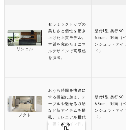
セラミックトップの
美しさと個性を磨き
壁付I型 奥行60・
上げた上質モデル。
65cm、対面（ペ
本質を究めたミニマ
ンシュラ・アイラ
リシェル
ルデザインで高級感
ド）
を演出。
おうち時間を快適に
する機能に加え、テ
壁付I型 奥行60・
ーブルや魅せる収納
65cm、対面（ペ
など新アイテムを搭
ンシュラ・アイラ
ノクト
載。ミレニアル世代
ド）
に響くデザイン性。