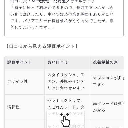
口コミ④：60代女性・北海道／ウエルライフ
「椅子に座って料理ができるので、長時間立つのがつら
い私にはぴったり。車いす対応の高さ調整もありがたい
です。バリアフリー仕様は価格がやや高めでしたが、導
入してよかったです。」
【口コミから見える評価ポイント】
評価ポイント
良い口コミ
改善希望の声
スタイリッシュ、モ
オプションが多す
デザイン性
ダン、外観やインテ
て迷う
リアに合わせやすい
セラミックトップ、
高グレードは費用
清掃性
よごれんフード、タ
かかる
ッチレス水栓が便利
らくパッと収納やア