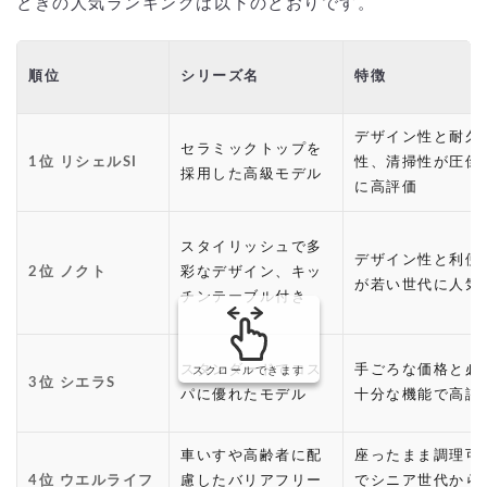
ときの人気ランキングは以下のとおりです。
順位
シリーズ名
特徴
デザイン性と耐久
セラミックトップを
1位 リシェルSI
性、清掃性が圧倒
採用した高級モデル
に高評価
スタイリッシュで多
デザイン性と利便
2位 ノクト
彩なデザイン、キッ
が若い世代に人気
チンテーブル付き
スタンダードでコス
手ごろな価格と必
スクロールできます
3位 シエラS
パに優れたモデル
十分な機能で高評
車いすや高齢者に配
座ったまま調理可
4位 ウエルライフ
慮したバリアフリー
でシニア世代から