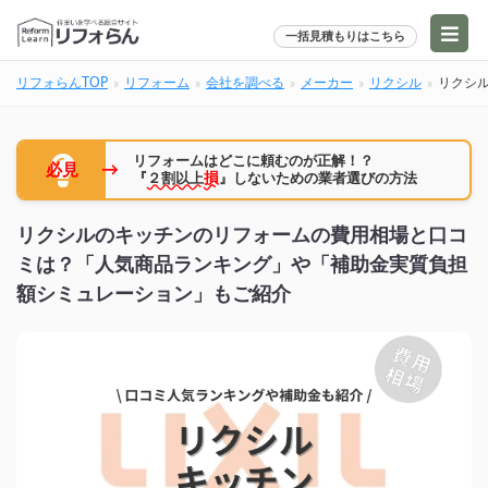
一括見積もりはこちら
リフォらんTOP
リフォーム
会社を調べる
メーカー
リクシル
リクシ
リフォームはどこに頼むのが正解！？
→
必見
『
２割以上
損
』しないための業者選びの方法
リクシルのキッチンのリフォームの費用相場と口コ
ミは？「人気商品ランキング」や「補助金実質負担
額シミュレーション」もご紹介