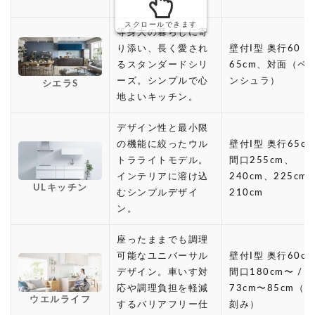
スクロールできます
等身大の暮らしに寄
り添い、長く愛され
壁付I型 奥行60・
るスタンダードシリ
65cm、対面（ペ
ーズ。シンプルで心
ンシュラ）
シエラS
地よいキッチン。
デザイン性と最小限
の機能に絞ったウル
壁付I型 奥行65cm
トラライトモデル。
間口255cm、
インテリアに溶け込
240cm、225cm
ULキッチン
むシンプルデザイ
210cm
ン。
座ったままでも調理
可能なユニバーサル
壁付I型 奥行60cm
デザイン。車いす対
間口180cm〜 / 
応や調理負担を軽減
73cm〜85cm（1
ウエルライフ
するバリアフリー仕
刻み）