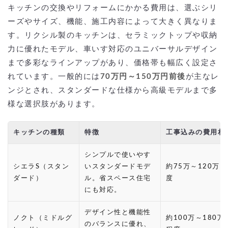
キッチンの交換やリフォームにかかる費用は、選ぶシリ
ーズやサイズ、機能、施工内容によって大きく異なりま
す。リクシル製のキッチンは、セラミックトップや収納
力に優れたモデル、車いす対応のユニバーサルデザイン
まで多彩なラインアップがあり、価格帯も幅広く設定さ
れています。一般的には
70万円～150万円前後
が主なレ
ンジとされ、スタンダードな仕様から高級モデルまで多
様な選択肢があります。
キッチンの種類
特徴
工事込みの費用相
シンプルで使いやす
シエラS（スタン
いスタンダードモデ
約75万～120万
ダード）
ル。省スペース住宅
度
にも対応。
デザイン性と機能性
ノクト（ミドルグ
約100万～180万
のバランスに優れ、