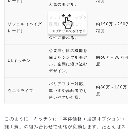
レード）
程度
人気のモデル。
セラミックトップを
リシェル（ハイグ
採用した高級モデ
約150万～250万
レード）
ル。デザイン性と耐
程度
スクロールできます
久性に優れる。
必要最小限の機能を
備えたシンプルモデ
約60万～90万円
ULキッチン
ル。空間に溶け込む
度
デザイン。
バリアフリー対応。
約80万～130万
ウエルライフ
車いすや高齢者でも
度
使いやすい仕様。
このように、キッチンは「本体価格＋追加オプション＋
施工費」の組み合わせで価格が変動します。たとえばス