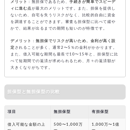
メリット
：無担保であるため、
手続きが簡単でスピーデ
ィに進む点
が最大のメリットです。また、担保を提供し
ないため、自宅を失うリスクがなく、比較的自由に資金
を調達することができます。審査も担保型に比べて緩や
かで、結果が出るまでの期間も短いのが特徴です。
デメリット
：
無担保でリスクが高いため、金利が高く設
定
されることが多く、通常2〜5％の金利がかかります。
また、借入可能な期間も最長で10〜15年と、担保型に比
べて短期間での返済が求められるため、月々の返済額が
大きくなりがちです。
担保型と無担保型の比較
項目
無担保型
有担保型
借入可能な金額の上
500〜1,000万
1,000万〜1億