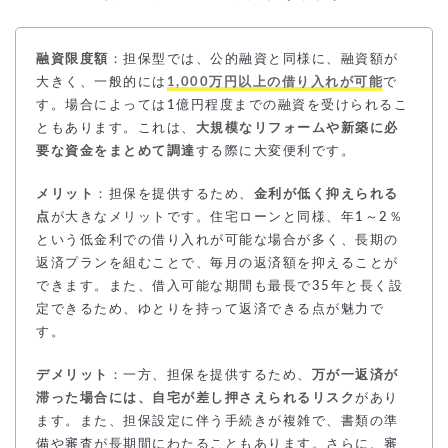
融資限度額
：担保型では、公的融資と同様に、融資額が
大きく、一般的には
1,000万円以上の借り入れが可能
で
す。場合によっては1億円程度までの融資を受けられるこ
ともあります。これは、
大規模なリフォームや新築に必
要な資金をまとめて調達
する際に大変便利です。
メリット
：担保を提供するため、
金利が低く抑えられる
点
が大きなメリットです。住宅ローンと同様、年1～2％
という低金利での借り入れが可能な場合が多く、長期の
返済プランを組むことで、毎月の返済額を抑えることが
できます。また、借入可能な期間も最長で35年と長く設
定できるため、ゆとりを持って返済できる点が魅力で
す。
デメリット
：一方、担保を提供するため、
万が一返済が
滞った場合には、自宅が差し押さえられるリスク
があり
ます。また、担保設定に伴う手続きが複雑で、書類の準
備や審査が長期間にわたることもあります。さらに、審