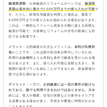
融資限度額
：公的融資のリフォームローンでは、
融資限
度額は基本的に最大で1,000万円までの借り入れが可能
で
す。ただし、財形住宅融資を利用した場合は、最高で
4,000万円までの借り入れが認められる場合があります。
これは、一般的なリフォーム資金を大幅に超える高額な
融資が可能で、大規模なリフォームや住宅の新築にも対
応できる制度です。
メリット
：公的融資の大きなメリットは、
金利が比較的
低い
ことです。これは国や自治体が関与しているため、
民間の金融機関よりも有利な条件で融資を受けられる場
合があります。また、借り入れ可能な金額も大きく、長
期間の返済プランを組むことができるため、資金調達の
面では安心感があります。
デメリット
：一方で、
公的融資には一定の要件が設けら
れており、誰でも利用できるわけではありません
。具体
的には、収入や職業、住宅の状態などの条件をクリアす
る必要がある場合が多く、手続きや審査に時間がかかる
こともあります。