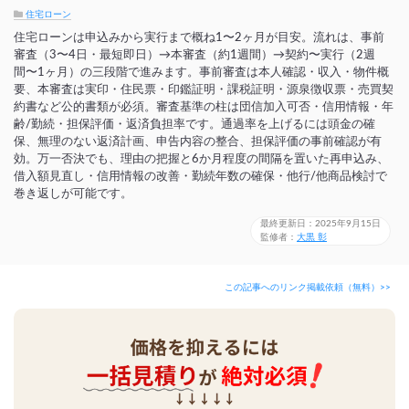
住宅ローン
住宅ローンは申込みから実行まで概ね1〜2ヶ月が目安。流れは、事前
審査（3〜4日・最短即日）→本審査（約1週間）→契約〜実行（2週
間〜1ヶ月）の三段階で進みます。事前審査は本人確認・収入・物件概
要、本審査は実印・住民票・印鑑証明・課税証明・源泉徴収票・売買契
約書など公的書類が必須。審査基準の柱は団信加入可否・信用情報・年
齢/勤続・担保評価・返済負担率です。通過率を上げるには頭金の確
保、無理のない返済計画、申告内容の整合、担保評価の事前確認が有
効。万一否決でも、理由の把握と6か月程度の間隔を置いた再申込み、
借入額見直し・信用情報の改善・勤続年数の確保・他行/他商品検討で
巻き返しが可能です。
最終更新日：2025年9月15日
監修者：
大黒 彰
この記事へのリンク掲載依頼（無料）>>