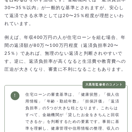
30〜35％以内」が一般的な基準とされますが、安心し
て返済できる水準としては20〜25％程度が理想といわ
れています。
例えば、年収400万円の人が住宅ローンを組む場合、年
間の返済額が80万〜100万円程度（返済負担率20〜
25％）であれば、無理のない返済と判断されやすいで
す。逆に、返済負担率が高くなると生活費や教育費への
圧迫が大きくなり、審査に不利になることもあります。
大黒彰監修者のコメント
住宅ローンの審査基準は、「健康状態」「個人信
用情報」「年齢・勤続年数」「担保評価」「返済
負担率」の5つが大きな柱となります。これらは
すべて、金融機関が「貸したお金をきちんと回収
できるか」を判断するための要素です。事前に基
準を理解し、健康管理や信用情報の整理、収入の