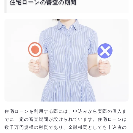
6. 担保評価が低い物件を選んだ場合
住宅ローンの審査の期間
住宅ローン審査に落ちた場合の対応策
1. 否決された理由を確認する
2. 再申込みはすぐに行わない
3. 借入額や返済計画を見直す
4. 信用情報を改善する
5. 勤続年数や収入の安定性を確保する
6. 別の金融機関・商品を検討する
住宅ローンを利用する際には、申込みから実際の借入ま
でに一定の審査期間が設けられています。住宅ローンは
数千万円規模の融資であり、金融機関としても申込者の