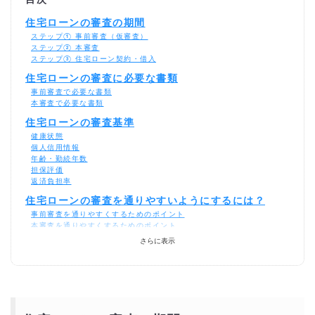
目次
住宅ローンの審査の期間
ステップ① 事前審査（仮審査）
ステップ② 本審査
ステップ③ 住宅ローン契約・借入
住宅ローンの審査に必要な書類
事前審査で必要な書類
本審査で必要な書類
住宅ローンの審査基準
健康状態
個人信用情報
年齢・勤続年数
担保評価
返済負担率
住宅ローンの審査を通りやすいようにするには？
事前審査を通りやすくするためのポイント
本審査を通りやすくするためのポイント
さらに表示
住宅ローン審査に落ちやすい典型的なケース
1. 多重債務や借入残高が多いケース
2. 勤続年数が短い・転職直後の場合
3. 年収に対して借入希望額が大きすぎるケース
4. 個人信用情報に問題がある場合
5. 健康状態が不安視されるケース