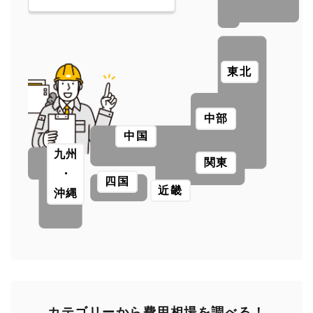
東北
中部
中国
九州
関東
・
四国
近畿
沖縄
カテゴリーから費用相場を調べる！