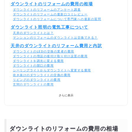
ダウンライトのリフォームの費用の相場
ダウンライトのリフォームのアンケート調査
ダウンライトのリフォームの最新口コミレビュー
ダウンライトのリフォームについて専門家への最新の質問
ダウンライト照明の電気工事について
天井のダウンライトとは？
マンションのリフォームのダウンライトは交換できる？
天井のダウンライトのリフォーム費用と内訳
ダウンライトのLEDの交換の業者の費用
ダウンライトの増設の後付け取り付け設置の費用
ダウンライトを調光に変える費用
ダウンライトの開口の費用
シーリングライトからダウンライトへ変更する費用
吹き抜けのダウンライトの交換の費用
リビングのダウンライトの費用
玄関のダウンライトの費用
ダウンライトのリフォームの費用を安く抑えるポイン
さらに表示
ト
ダウンライトの本体のみを購入
自社施工業者
DIYをする
ダウンライト後付けで増設・交換の業者の選ぶポイン
ダウンライトのリフォームの費用の相場
トは？どこに頼むといい？