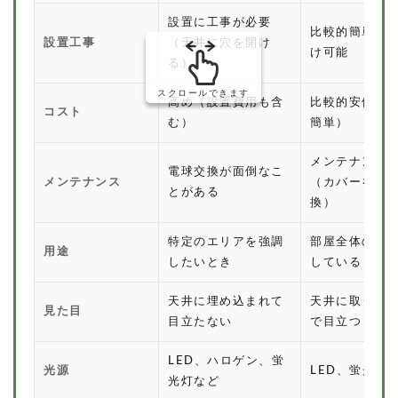
設置に工事が必要
比較的簡単に
設置工事
（天井に穴を開け
け可能
る）
スクロールできます
高め（設置費用も含
比較的安価（
コスト
む）
簡単）
メンテナンス
電球交換が面倒なこ
メンテナンス
（カバーを外
とがある
換）
特定のエリアを強調
部屋全体の照
用途
したいとき
している
天井に埋め込まれて
天井に取り付
見た目
目立たない
で目立つ
LED、ハロゲン、蛍
光源
LED、蛍光灯
光灯など