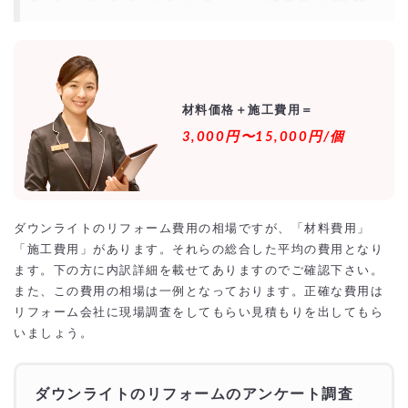
特化した専門業者
実績が豊富
アフターサービス
瑕疵保険加入会社
電気量販店のダウンライト交換は安い？
電気量販店別｜ダウンライト交換の費用と特徴
エディオン｜店舗相談しやすく安心のセット価格
材料価格＋施工費用＝
ヤマダ電機｜長期保証とアフターサポートが充実
3,000円〜15,000円/個
ジョーシン｜価格と対応エリアのバランスが魅力
ケーズデンキ｜低価格帯でシンプルな交換に強み
コジマ｜ビックカメラグループのネットワークを活用
ビックカメラ｜製品＋工事のパッケージ販売が便利
結論｜量販店は手軽で安心、でも「最安」ではない場合も
ダウンライト取り付けを激安・格安でするには？
ダウンライトのリフォーム費用の相場ですが、「材料費用」
相見積もりとは？
「施工費用」があります。それらの総合した平均の費用となり
一括見積もり無料サービスで安くダウンライト取り付けをできる優良業
者を探す！
ます。下の方に内訳詳細を載せてありますのでご確認下さい。
より安価で依頼するには？
また、この費用の相場は一例となっております。正確な費用は
リフォーム会社に現場調査をしてもらい見積もりを出してもら
いましょう。
ダウンライトのリフォームのアンケート調査