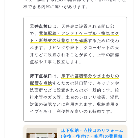
検できる内容に違いがあります。
天井点検口
は、天井裏に設置される開口部
で、
電気配線・アンテナケーブル・換気ダク
ト・断熱材の状態などを確認
するために使わ
れます。リビングや廊下、クローゼットの天
井などに設置されることが多く、上部の設備
点検や工事に役立ちます。
床下点検口
は、
床下の基礎部分や水まわりの
配管を点検
するための開口部で、キッチンや
洗面所などに設置されるのが一般的です。給
排水管やガス管、土台のシロアリ被害、湿気
対策の確認などに利用されます。収納兼用タ
イプもあり、利便性が高いのも特徴です。
床下収納・点検口のリフォーム
(交換・後付け・修理)の費用相