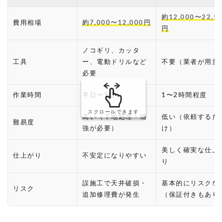
約12,000〜22,5
費用相場
約7,000〜12,000円
円
ノコギリ、カッタ
工具
ー、電動ドリルなど
不要（業者が用意
必要
作業時間
半日〜1日
1〜2時間程度
スクロールできます
高い（下地処理・補
低い（依頼するだ
難易度
強が必要）
け）
美しく確実な仕上
仕上がり
不安定になりやすい
り
誤施工で天井破損・
基本的にリスクな
リスク
追加修理費が発生
（保証付きもあり