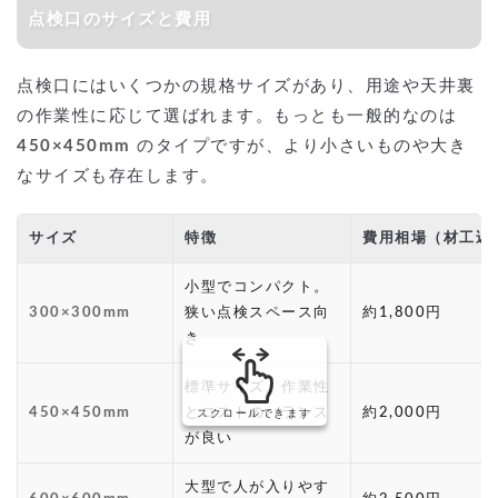
点検口のサイズと費用
点検口にはいくつかの規格サイズがあり、用途や天井裏
の作業性に応じて選ばれます。もっとも一般的なのは
450×450mm
のタイプですが、より小さいものや大き
なサイズも存在します。
サイズ
特徴
費用相場（材工込
小型でコンパクト。
300×300mm
狭い点検スペース向
約1,800円
き
標準サイズ。作業性
450×450mm
とコストのバランス
約2,000円
スクロールできます
が良い
大型で人が入りやす