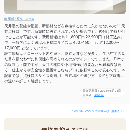
壁紙・壁リフォーム
天井裏の配線や配管、断熱材などを点検するために欠かせないのが「天
井点検口」です。新築時に設置されていない場合でも、後付けで取り付
けることが可能です。費用相場は 約11,800円〜22,500円（材工込み）
で、一般的によく選ばれる標準サイズは 450×450mm：約12,000〜
17,000円 となっています。
設置場所はクローゼット内や廊下、物置天井などが多く、生活空間の見
た目を損なわずに利便性を高められるのがポイントです。また、DIYで
の設置も可能ですが、天井の開口や下地補強が必要なため難易度は高
く、仕上がりや安全性を重視するならプロに依頼するのが安心です。本
記事では、点検口のサイズ別費用、設置場所の選び方、DIYとプロ施工
の違いを詳しく解説します。
最終更新日：2025年8月26日
監修者：
栗林 暁
この記事へのリンク掲載依頼（無料）>>